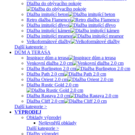
Dlažba do obývacího pokoje
Dlažba imitující beton
Retro dlažba Flamenco
Dlažba imitující dřevo
Dlažba imitující kámen
Dlažba imitující mramor
Velkoformátové dlažby
Další kategorie >
DŮM A TERASA
Inspirace dům a terasa
Venkovní dlažba 2.0 cm
Dlažba Burlington 2.0 cm
Dlažba Path 2.0 cm
Dlažba Orient 2.0 cm
Dlažba Rustic Gold 2.0 cm
Dlažba Ragaya 2.0 cm
Dlažba Cliff 2.0 cm
Další kategorie >
VÝPRODEJ
Obklady výprodej
Nejlevnější obklady
Další kategorie >
Dlažby výprodej