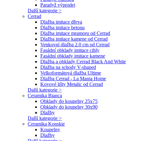
Paradyž výprodej
Další kategorie >
Cerrad
Dlažba imitace dřeva
Dlažba imitace betonu
Dlažba imitace mramoru od Cerrad
Dlažba imitace kamene od Cerrad
Venkovní dlažba 2.0 cm od Cerrad
Fasádní obklady imitace cihly
Fasádní obklady imitace kamene
Dlažba a obklady Cerrad Black And White
Dlažba na schody V-shaped
Velkoformátová dlažba Ultime
Dlažba Cerrad - La Mania Home
Kovové lišty Metalic od Cerrad
Další kategorie >
Ceramika Bianca
Obklady do koupelny 25x75
Obklady do koupelny 30x90
Dlažby
Další kategorie >
Ceramika Konskie
Koupelny
Dlažby
Další kategorie >