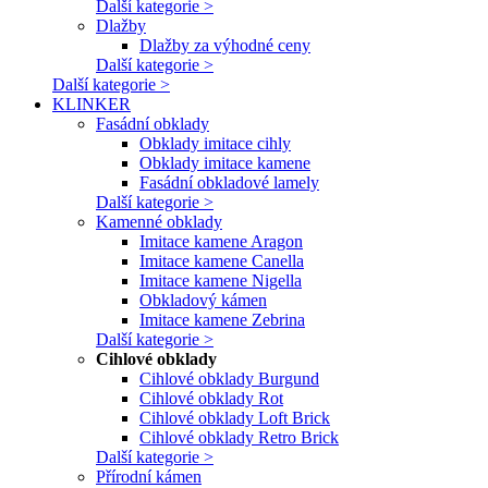
Další kategorie >
Dlažby
Dlažby za výhodné ceny
Další kategorie >
Další kategorie >
KLINKER
Fasádní obklady
Obklady imitace cihly
Obklady imitace kamene
Fasádní obkladové lamely
Další kategorie >
Kamenné obklady
Imitace kamene Aragon
Imitace kamene Canella
Imitace kamene Nigella
Obkladový kámen
Imitace kamene Zebrina
Další kategorie >
Cihlové obklady
Cihlové obklady Burgund
Cihlové obklady Rot
Cihlové obklady Loft Brick
Cihlové obklady Retro Brick
Další kategorie >
Přírodní kámen