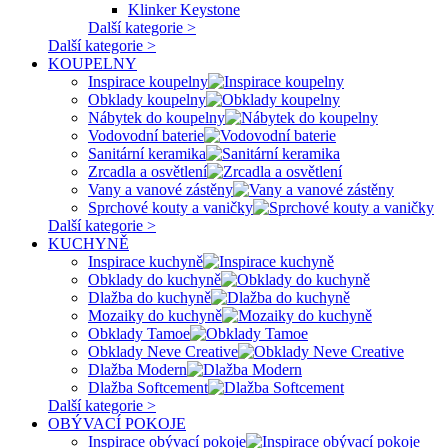
Klinker Keystone
Další kategorie >
Další kategorie >
KOUPELNY
Inspirace koupelny
Obklady koupelny
Nábytek do koupelny
Vodovodní baterie
Sanitární keramika
Zrcadla a osvětlení
Vany a vanové zástěny
Sprchové kouty a vaničky
Další kategorie >
KUCHYNĚ
Inspirace kuchyně
Obklady do kuchyně
Dlažba do kuchyně
Mozaiky do kuchyně
Obklady Tamoe
Obklady Neve Creative
Dlažba Modern
Dlažba Softcement
Další kategorie >
OBÝVACÍ POKOJE
Inspirace obývací pokoje