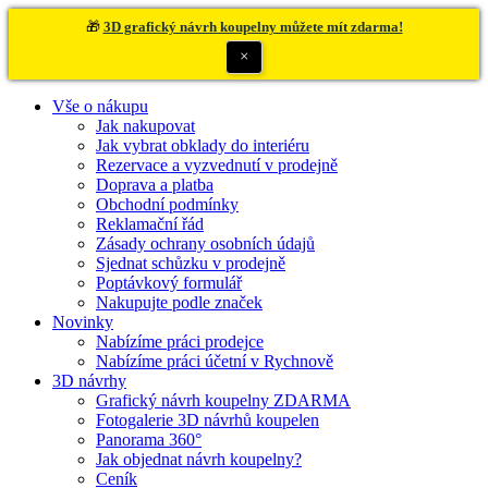
🎁
3D grafický návrh koupelny můžete mít zdarma!
×
Vše o nákupu
Jak nakupovat
Jak vybrat obklady do interiéru
Rezervace a vyzvednutí v prodejně
Doprava a platba
Obchodní podmínky
Reklamační řád
Zásady ochrany osobních údajů
Sjednat schůzku v prodejně
Poptávkový formulář
Nakupujte podle značek
Novinky
Nabízíme práci prodejce
Nabízíme práci účetní v Rychnově
3D návrhy
Grafický návrh koupelny ZDARMA
Fotogalerie 3D návrhů koupelen
Panorama 360°
Jak objednat návrh koupelny?
Ceník