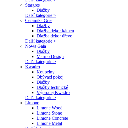
Stargres
Dlažby
Další kategorie >
Ceramika Gres
Dlažby
Dlažba dekor kámen
Dlažba dekor dřevo
Další kategorie >
Nowa Gala
Dlažby
Marmo Design
Další kategorie >
Kwadro
Koupelny
Obývací pokoj
Dlažby
Dlažby technické
Výprodej Kwadro
Další kategorie >
Limone
Limone Wood
Limone Stone
Limone Concrete
Limone Metal