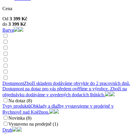
Cena
Od
3 399
Kč
do
3 399
Kč
Barva
Dostupnost
Zboží skladem dodáváme obvykle do 2 pracovních dnů.
Dostupnost na dotaz pro vás předem ověříme u výrobce. Zboží na
objednávku dodáváme v uvedených dodacích lhůtách.
Na dotaz (8)
Typy produktů
Obklady a dlažby vystavujeme v prodejně v
Rychnově nad Kněžnou.
Novinka (8)
Vystaveno na prodejně (1)
Druh