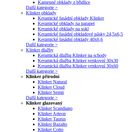
Kamenné obklady z břidlice
Další kategorie >
Klinker obklady
Keramické fasádní obklady Klinker
Keramické obklady na parapet
Keramické obklady na sokl
Keramické fasádní obkladové pásky 24,5x6,5
Keramické fasádní obklady 40x6,6
Další kategorie >
Klinker dlažby
Keramická dlažba Klinker na schody
Keramická dlažba Klinker venkovní 30x30
Keramická dlažba Klinker venkovní 30x60
Další kategorie >
Klinker přírodní
Klinker Natural
Klinker Cloud
Klinker Semir
Další kategorie >
Klinker glazovaný
Klinker Scandiano
Klinker Arteon
Klinker Taurus
Klinker Bazalto
Klinker Cotto