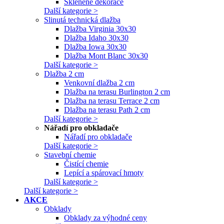
Skleněné dekorace
Další kategorie >
Slinutá technická dlažba
Dlažba Virginia 30x30
Dlažba Idaho 30x30
Dlažba Iowa 30x30
Dlažba Mont Blanc 30x30
Další kategorie >
Dlažba 2 cm
Venkovní dlažba 2 cm
Dlažba na terasu Burlington 2 cm
Dlažba na terasu Terrace 2 cm
Dlažba na terasu Path 2 cm
Další kategorie >
Nářadí pro obkladače
Nářadí pro obkladače
Další kategorie >
Stavební chemie
Čistící chemie
Lepící a spárovací hmoty
Další kategorie >
Další kategorie >
AKCE
Obklady
Obklady za výhodné ceny