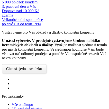
5 000 položek skladem,
3. pracovní den u Vás
Doprava nad 10.000 Kč
zdarma
Velkoobchodní spolupráce
po celé ČR od roku 1994
Vystavujeme pro Vás obklady a dlažby, kompletní koupelny
U nás si vyberete.
V prodejně vystavujeme širokou nabídku
keramických obkladů a dlažby.
Využijte možnost sjednat si termín
pro návrh kompletní koupelny. Ve sjednanou hodinu se Vám bude
věnovat náš odborný prodejce a pomůže Vám společně sestavit Váš
návrh koupelny.
Chci si sjednat schůzku
Pro zákazníky
Vše o nákupu
3D grafické návrhy