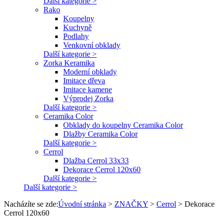
Další kategorie >
Rako
Koupelny
Kuchyně
Podlahy
Venkovní obklady
Další kategorie >
Zorka Keramika
Moderní obklady
Imitace dřeva
Imitace kamene
Výprodej Zorka
Další kategorie >
Ceramika Color
Obklady do koupelny Ceramika Color
Dlažby Ceramika Color
Další kategorie >
Cerrol
Dlažba Cerrol 33x33
Dekorace Cerrol 120x60
Další kategorie >
Další kategorie >
Nacházíte se zde:
Úvodní stránka
>
ZNAČKY
>
Cerrol
>
Dekorace
Cerrol 120x60