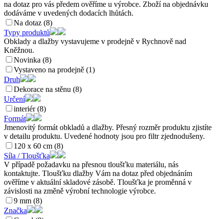
na dotaz pro vás předem ověříme u výrobce. Zboží na objednávku
dodáváme v uvedených dodacích lhůtách.
Na dotaz (8)
Typy produktů
Obklady a dlažby vystavujeme v prodejně v Rychnově nad
Kněžnou.
Novinka (8)
Vystaveno na prodejně (1)
Druh
Dekorace na stěnu (8)
Určení
interiér (8)
Formát
Jmenovitý formát obkladů a dlažby. Přesný rozměr produktu zjistíte
v detailu produktu. Uvedené hodnoty jsou pro filtr zjednodušeny.
120 x 60 cm (8)
Síla / Tloušťka
V případě požadavku na přesnou tloušťku materiálu, nás
kontaktujte. Tloušťku dlažby Vám na dotaz před objednáním
ověříme v aktuální skladové zásobě. Tloušťka je proměnná v
závislosti na změně výrobní technologie výrobce.
9 mm (8)
Značka