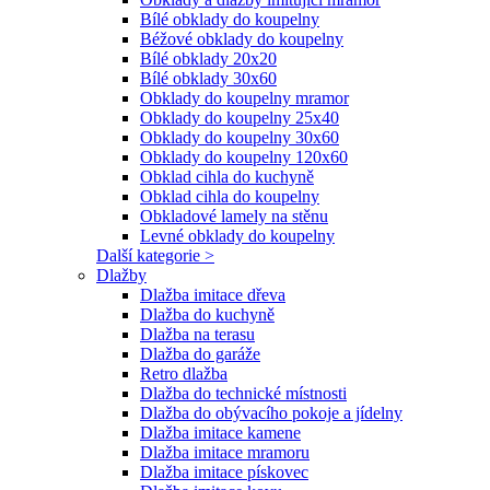
Bílé obklady do koupelny
Béžové obklady do koupelny
Bílé obklady 20x20
Bílé obklady 30x60
Obklady do koupelny mramor
Obklady do koupelny 25x40
Obklady do koupelny 30x60
Obklady do koupelny 120x60
Obklad cihla do kuchyně
Obklad cihla do koupelny
Obkladové lamely na stěnu
Levné obklady do koupelny
Další kategorie >
Dlažby
Dlažba imitace dřeva
Dlažba do kuchyně
Dlažba na terasu
Dlažba do garáže
Retro dlažba
Dlažba do technické místnosti
Dlažba do obývacího pokoje a jídelny
Dlažba imitace kamene
Dlažba imitace mramoru
Dlažba imitace pískovec