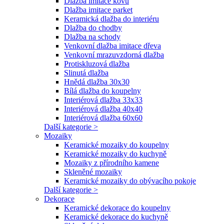
Dlažba imitace kovu
Dlažba imitace parket
Keramická dlažba do interiéru
Dlažba do chodby
Dlažba na schody
Venkovní dlažba imitace dřeva
Venkovní mrazuvzdorná dlažba
Protiskluzová dlažba
Slinutá dlažba
Hnědá dlažba 30x30
Bílá dlažba do koupelny
Interiérová dlažba 33x33
Interiérová dlažba 40x40
Interiérová dlažba 60x60
Další kategorie >
Mozaiky
Keramické mozaiky do koupelny
Keramické mozaiky do kuchyně
Mozaiky z přírodního kamene
Skleněné mozaiky
Keramické mozaiky do obývacího pokoje
Další kategorie >
Dekorace
Keramické dekorace do koupelny
Keramické dekorace do kuchyně