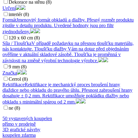
Dekorace na stěnu (8)
Určení
interiér (8)
Formát
Jmenovitý formát obkladů a dlažby. Přesný rozměr produktu
zjistíte v detailu produktu. Uvedené hodnoty jsou pro filtr
zjednodušeny.
120 x 60 cm (8)
Síla / Tloušťka
V případě požadavku na přesnou tloušťku materiálu,
nás kontaktujte. Tloušťku dlažby Vám na dotaz před objednáním
ověříme v aktuální skladové zásobě. Tloušťka je proměnná v
závislosti na změně výrobní technologie výrobce.
9 mm (8)
Značka
Cerrol (8)
Rektifikace
Rektifikace je mechanický proces broušení hrany
dlaždice nebo obkladu do pravého úhlu. Přesnost zabroušení hrany
dosahuje ± 0,2 mm. Rektifikace umožňuje pokládku dlažby nebo
obkladu s minimální spárou od 2 mm.
ne (8)
50 vystavených koupelen
přímo v prodejně
3D grafické návrhy
koupelen zdarma