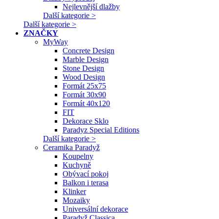
Nejlevnější dlažby
Další kategorie >
Další kategorie >
ZNAČKY
MyWay
Concrete Design
Marble Design
Stone Design
Wood Design
Formát 25x75
Formát 30x90
Formát 40x120
FIT
Dekorace Sklo
Paradyz Special Editions
Další kategorie >
Ceramika Paradyž
Koupelny
Kuchyně
Obývací pokoj
Balkon i terasa
Klinker
Mozaiky
Universální dekorace
Paradyž Classica