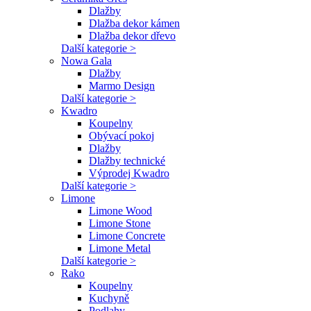
Dlažby
Dlažba dekor kámen
Dlažba dekor dřevo
Další kategorie >
Nowa Gala
Dlažby
Marmo Design
Další kategorie >
Kwadro
Koupelny
Obývací pokoj
Dlažby
Dlažby technické
Výprodej Kwadro
Další kategorie >
Limone
Limone Wood
Limone Stone
Limone Concrete
Limone Metal
Další kategorie >
Rako
Koupelny
Kuchyně
Podlahy