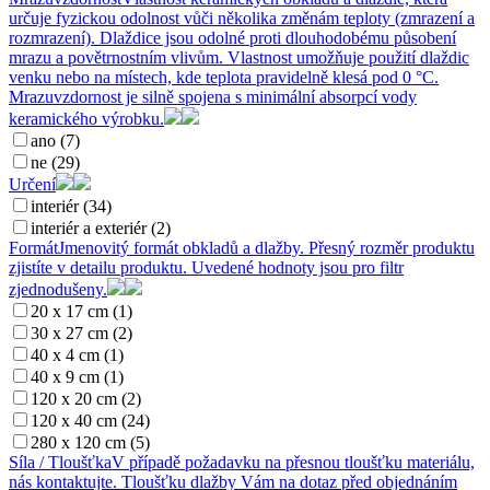
určuje fyzickou odolnost vůči několika změnám teploty (zmrazení a
rozmrazení). Dlaždice jsou odolné proti dlouhodobému působení
mrazu a povětrnostním vlivům. Vlastnost umožňuje použití dlaždic
venku nebo na místech, kde teplota pravidelně klesá pod 0 °C.
Mrazuvzdornost je silně spojena s minimální absorpcí vody
keramického výrobku.
ano (7)
ne (29)
Určení
interiér (34)
interiér a exteriér (2)
Formát
Jmenovitý formát obkladů a dlažby. Přesný rozměr produktu
zjistíte v detailu produktu. Uvedené hodnoty jsou pro filtr
zjednodušeny.
20 x 17 cm (1)
30 x 27 cm (2)
40 x 4 cm (1)
40 x 9 cm (1)
120 x 20 cm (2)
120 x 40 cm (24)
280 x 120 cm (5)
Síla / Tloušťka
V případě požadavku na přesnou tloušťku materiálu,
nás kontaktujte. Tloušťku dlažby Vám na dotaz před objednáním