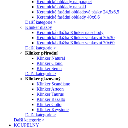
Keramické obklady na parapet
Keramické obklady na sokl
Keramické fasádní obkladové pásky 24,5x6,5
Keramické fasádní obklady 40x6,6
Další kategorie >
Klinker dlažby
Keramická dlažba Klinker na schody
Keramická dlažba Klinker venkovní 30x30
Keramická dlažba Klinker venkovní 30x60
Další kategorie >
Klinker přírodní
Klinker Natural
Klinker Cloud
Klinker Semir
Další kategorie >
Klinker glazovaný
Klinker Scandiano
Klinker Arteon
Klinker Taurus
Klinker Bazalto
Klinker Cotto
Klinker Keystone
Další kategorie >
Další kategorie >
KOUPELNY