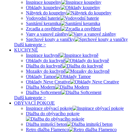
Inspirace koupelny
Obklady koupelny
Nábytek do koupelny
Vodovodní baterie
Sanitární keramika
Zrcadla a osvětlení
Vany a vanové zástěny
Sprchové kouty a vaničky
Další kategorie >
KUCHYNĚ
Inspirace kuchyně
Obklady do kuchyně
Dlažba do kuchyně
Mozaiky do kuchyně
Obklady Tamoe
Obklady Neve Creative
Dlažba Modern
Dlažba Softcement
Další kategorie >
OBÝVACÍ POKOJE
Inspirace obývací pokoje
Dlažba do obývacího pokoje
Dlažba imitující beton
Retro dlažba Flamenco