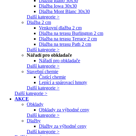
Dlažba Idaho 30x30
Dlažba Iowa 30x30
Dlažba Mont Blanc 30x30
Další kategorie >
Dlažba 2 cm
Venkovní dlažba 2 cm
Dlažba na terasu Burlington 2 cm
Dlažba na terasu Terrace 2 cm
Dlažba na terasu Path 2 cm
Další kategorie >
Nářadí pro obkladače
Nářadí pro obkladače
Další kategorie >
Stavební chemie
Čistící chemie
Lepící a spárovací hmoty
Další kategorie >
Další kategorie >
AKCE
Obklady
Obklady za výhodné ceny
Další kategorie >
Dlažby
Dlažby za výhodné ceny
Další kategorie >