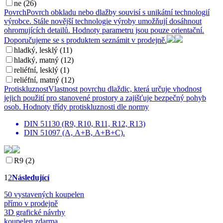
ne (26)
Povrch
Povrch obkladu nebo dlažby souvisí s unikátní technologií
výrobce. Stále novější technologie výroby umožňují dosáhnout
ohromujících detailů. Hodnoty parametru jsou pouze orientační.
Doporučujeme se s produktem seznámit v prodejně.
hladký, lesklý (11)
hladký, matný (12)
reliéfní, lesklý (1)
reliéfní, matný (12)
Protiskluznost
Vlastnost povrchu dlaždic, která určuje vhodnost
jejich použití pro stanovené prostory a zajišťuje bezpečný pohyb
osob. Hodnoty třídy protiskluznosti dle normy
DIN 51130 (R9, R10, R11, R12, R13)
DIN 51097 (A, A+B, A+B+C).
R9 (2)
1
2
Následující
50 vystavených koupelen
přímo v prodejně
3D grafické návrhy
koupelen zdarma