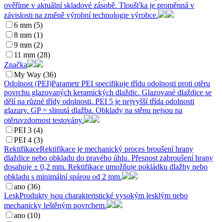
ověříme v aktuální skladové zásobě. Tloušťka je proměnná v
závislosti na změně výrobní technologie výrobce.
6 mm (5)
8 mm (1)
9 mm (2)
11 mm (28)
Značka
My Way (36)
Odolnost (PEI)
Parametr PEI specifikuje třídu odolnosti proti otěru
povrchu glazovaných keramických dlaždic. Glazované dlaždice se
dělí na různé třídy odolnosti. PEI 5 je nejvyšší třída odolnosti
glazury. GP = slinutá dlažba. Obklady na stěnu nejsou na
otěruvzdornost testovány.
PEI 3 (4)
PEI 4 (3)
Rektifikace
Rektifikace je mechanický proces broušení hrany
dlaždice nebo obkladu do pravého úhlu. Přesnost zabroušení hrany
dosahuje ± 0,2 mm. Rektifikace umožňuje pokládku dlažby nebo
obkladu s minimální spárou od 2 mm.
ano (36)
Lesk
Produkty jsou charakteristické vysokým lesklým nebo
mechanicky leštěným povrchem.
ano (10)