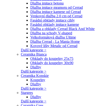
Dlažba imitace betonu
Dlažba imitace mramoru od Cerrad
Dlažba imitace kamene od Cerrad
Venkovní dlažba 2.0 cm od Cerrad
Fasádní obklady imitace cihly
Fasádní obklady imitace kamene
Dlažba a obklady Cerrad Black And White
Dlažba na schody V-shaped
Velkoformátová dlažba Ultime
Dlažba Cerrad - La Mania Home
Kovové lišty Metalic od Cerrad
Další kategorie >
Ceramika Bianca
Obklady do koupelny 25x75
Obklady do koupelny 30x90
Dlažby
Další kategorie >
Ceramika Konskie
Koupelny
Dlažby
Další kategorie >
Stargres
Dlažby
Další kategorie >
Ceramika Gres