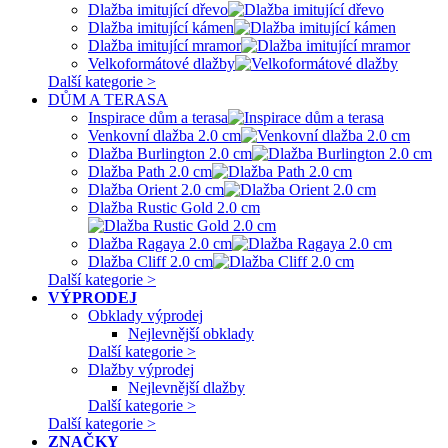
Dlažba imitující dřevo
Dlažba imitující kámen
Dlažba imitující mramor
Velkoformátové dlažby
Další kategorie >
DŮM A TERASA
Inspirace dům a terasa
Venkovní dlažba 2.0 cm
Dlažba Burlington 2.0 cm
Dlažba Path 2.0 cm
Dlažba Orient 2.0 cm
Dlažba Rustic Gold 2.0 cm
Dlažba Ragaya 2.0 cm
Dlažba Cliff 2.0 cm
Další kategorie >
VÝPRODEJ
Obklady výprodej
Nejlevnější obklady
Další kategorie >
Dlažby výprodej
Nejlevnější dlažby
Další kategorie >
Další kategorie >
ZNAČKY