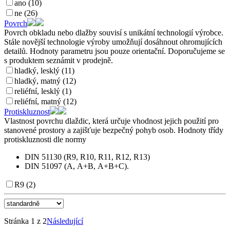
ano (10)
ne (26)
Povrch
Povrch obkladu nebo dlažby souvisí s unikátní technologií výrobce.
Stále novější technologie výroby umožňují dosáhnout ohromujících
detailů. Hodnoty parametru jsou pouze orientační. Doporučujeme se
s produktem seznámit v prodejně.
hladký, lesklý (11)
hladký, matný (12)
reliéfní, lesklý (1)
reliéfní, matný (12)
Protiskluznost
Vlastnost povrchu dlaždic, která určuje vhodnost jejich použití pro
stanovené prostory a zajišťuje bezpečný pohyb osob. Hodnoty třídy
protiskluznosti dle normy
DIN 51130 (R9, R10, R11, R12, R13)
DIN 51097 (A, A+B, A+B+C).
R9 (2)
Stránka 1 z 2
Následující