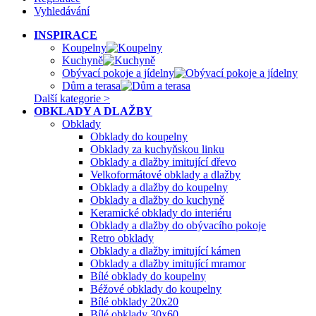
Vyhledávání
INSPIRACE
Koupelny
Kuchyně
Obývací pokoje a jídelny
Dům a terasa
Další kategorie >
OBKLADY A DLAŽBY
Obklady
Obklady do koupelny
Obklady za kuchyňskou linku
Obklady a dlažby imitující dřevo
Velkoformátové obklady a dlažby
Obklady a dlažby do koupelny
Obklady a dlažby do kuchyně
Keramické obklady do interiéru
Obklady a dlažby do obývacího pokoje
Retro obklady
Obklady a dlažby imitující kámen
Obklady a dlažby imitující mramor
Bílé obklady do koupelny
Béžové obklady do koupelny
Bílé obklady 20x20
Bílé obklady 30x60