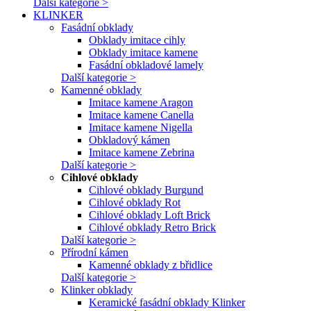
Další kategorie >
KLINKER
Fasádní obklady
Obklady imitace cihly
Obklady imitace kamene
Fasádní obkladové lamely
Další kategorie >
Kamenné obklady
Imitace kamene Aragon
Imitace kamene Canella
Imitace kamene Nigella
Obkladový kámen
Imitace kamene Zebrina
Další kategorie >
Cihlové obklady
Cihlové obklady Burgund
Cihlové obklady Rot
Cihlové obklady Loft Brick
Cihlové obklady Retro Brick
Další kategorie >
Přírodní kámen
Kamenné obklady z břidlice
Další kategorie >
Klinker obklady
Keramické fasádní obklady Klinker