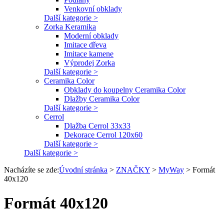
Venkovní obklady
Další kategorie >
Zorka Keramika
Moderní obklady
Imitace dřeva
Imitace kamene
Výprodej Zorka
Další kategorie >
Ceramika Color
Obklady do koupelny Ceramika Color
Dlažby Ceramika Color
Další kategorie >
Cerrol
Dlažba Cerrol 33x33
Dekorace Cerrol 120x60
Další kategorie >
Další kategorie >
Nacházíte se zde:
Úvodní stránka
>
ZNAČKY
>
MyWay
>
Formát
40x120
Formát 40x120