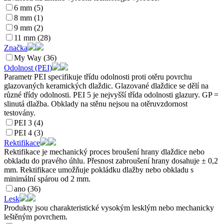
6 mm (5)
8 mm (1)
9 mm (2)
11 mm (28)
Značka
My Way (36)
Odolnost (PEI)
Parametr PEI specifikuje třídu odolnosti proti otěru povrchu
glazovaných keramických dlaždic. Glazované dlaždice se dělí na
různé třídy odolnosti. PEI 5 je nejvyšší třída odolnosti glazury. GP =
slinutá dlažba. Obklady na stěnu nejsou na otěruvzdornost
testovány.
PEI 3 (4)
PEI 4 (3)
Rektifikace
Rektifikace je mechanický proces broušení hrany dlaždice nebo
obkladu do pravého úhlu. Přesnost zabroušení hrany dosahuje ± 0,2
mm. Rektifikace umožňuje pokládku dlažby nebo obkladu s
minimální spárou od 2 mm.
ano (36)
Lesk
Produkty jsou charakteristické vysokým lesklým nebo mechanicky
leštěným povrchem.