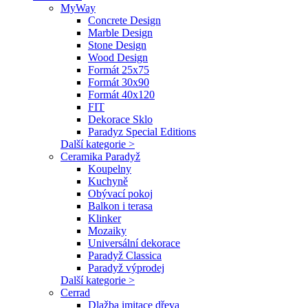
MyWay
Concrete Design
Marble Design
Stone Design
Wood Design
Formát 25x75
Formát 30x90
Formát 40x120
FIT
Dekorace Sklo
Paradyz Special Editions
Další kategorie >
Ceramika Paradyž
Koupelny
Kuchyně
Obývací pokoj
Balkon i terasa
Klinker
Mozaiky
Universální dekorace
Paradyž Classica
Paradyž výprodej
Další kategorie >
Cerrad
Dlažba imitace dřeva