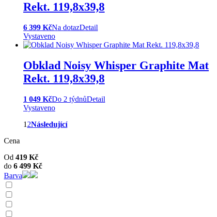
Rekt. 119,8x39,8
6 399 Kč
Na dotaz
Detail
Vystaveno
Obklad Noisy Whisper Graphite Mat
Rekt. 119,8x39,8
1 049 Kč
Do 2 týdnů
Detail
Vystaveno
1
2
Následující
Cena
Od
419
Kč
do
6 499
Kč
Barva