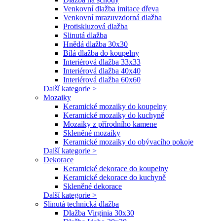
Venkovní dlažba imitace dřeva
Venkovní mrazuvzdorná dlažba
Protiskluzová dlažba
Slinutá dlažba
Hnědá dlažba 30x30
Bílá dlažba do koupelny
Interiérová dlažba 33x33
Interiérová dlažba 40x40
Interiérová dlažba 60x60
Další kategorie >
Mozaiky
Keramické mozaiky do koupelny
Keramické mozaiky do kuchyně
Mozaiky z přírodního kamene
Skleněné mozaiky
Keramické mozaiky do obývacího pokoje
Další kategorie >
Dekorace
Keramické dekorace do koupelny
Keramické dekorace do kuchyně
Skleněné dekorace
Další kategorie >
Slinutá technická dlažba
Dlažba Virginia 30x30