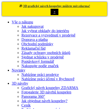
🎁
3D grafický návrh koupelny můžete mít zdarma!
×
Vše o nákupu
Jak nakupovat
Jak vybrat obklady do interiéru
Rezervace a vyzvednutí v prodejně
Doprava a platba
Obchodní podmínky
Reklamační řád
Zásady ochrany osobních údajů
Sjednat schůzku v prodejně
Poptávkový formulář
Nakupujte podle značek
Novinky
Nabízíme práci prodejce
Nabízíme práci účetní v Rychnově
3D návrhy
Grafický návrh koupelny ZDARMA
Fotogalerie 3D návrhů koupelen
Panorama 360°
Jak objednat návrh koupelny?
Ceník