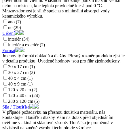
povětrnostním vlivům. Vlastnost umožňuje použití dlaždic venku
nebo na místech, kde teplota pravidelně klesá pod 0 °C.
Mrazuvzdornost je silně spojena s minimální absorpcí vody
keramického výrobku.
ano (7)
ne (29)
Určení
interiér (34)
interiér a exteriér (2)
Formát
Jmenovitý formát obkladů a dlažby. Přesný rozměr produktu zjistíte
v detailu produktu. Uvedené hodnoty jsou pro filtr zjednodušeny.
20 x 17 cm (1)
30 x 27 cm (2)
40 x 4 cm (1)
40 x 9 cm (1)
120 x 20 cm (2)
120 x 40 cm (24)
280 x 120 cm (5)
Síla / Tloušťka
V případě požadavku na přesnou tloušťku materiálu, nás
kontaktujte. Tloušťku dlažby Vám na dotaz před objednáním
ověříme v aktuální skladové zásobě. Tloušťka je proměnná v
závislosti na změně výrobní technologie výrobce.