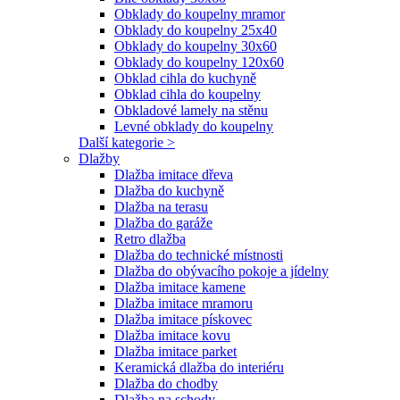
Obklady do koupelny mramor
Obklady do koupelny 25x40
Obklady do koupelny 30x60
Obklady do koupelny 120x60
Obklad cihla do kuchyně
Obklad cihla do koupelny
Obkladové lamely na stěnu
Levné obklady do koupelny
Další kategorie >
Dlažby
Dlažba imitace dřeva
Dlažba do kuchyně
Dlažba na terasu
Dlažba do garáže
Retro dlažba
Dlažba do technické místnosti
Dlažba do obývacího pokoje a jídelny
Dlažba imitace kamene
Dlažba imitace mramoru
Dlažba imitace pískovec
Dlažba imitace kovu
Dlažba imitace parket
Keramická dlažba do interiéru
Dlažba do chodby
Dlažba na schody