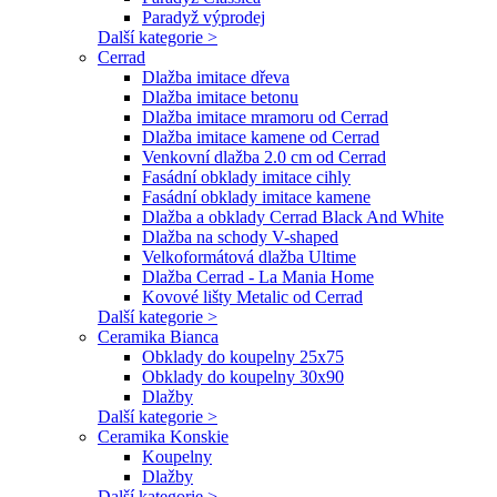
Paradyž výprodej
Další kategorie >
Cerrad
Dlažba imitace dřeva
Dlažba imitace betonu
Dlažba imitace mramoru od Cerrad
Dlažba imitace kamene od Cerrad
Venkovní dlažba 2.0 cm od Cerrad
Fasádní obklady imitace cihly
Fasádní obklady imitace kamene
Dlažba a obklady Cerrad Black And White
Dlažba na schody V-shaped
Velkoformátová dlažba Ultime
Dlažba Cerrad - La Mania Home
Kovové lišty Metalic od Cerrad
Další kategorie >
Ceramika Bianca
Obklady do koupelny 25x75
Obklady do koupelny 30x90
Dlažby
Další kategorie >
Ceramika Konskie
Koupelny
Dlažby
Další kategorie >