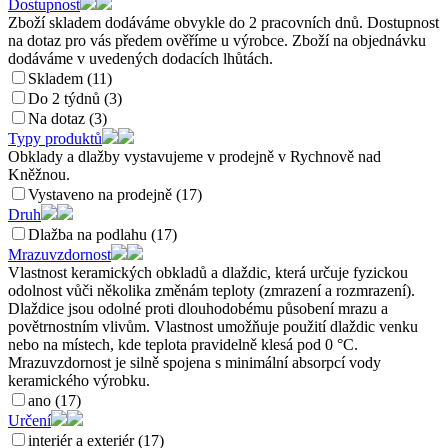
Dostupnost
Zboží skladem dodáváme obvykle do 2 pracovních dnů. Dostupnost
na dotaz pro vás předem ověříme u výrobce. Zboží na objednávku
dodáváme v uvedených dodacích lhůtách.
Skladem (11)
Do 2 týdnů (3)
Na dotaz (3)
Typy produktů
Obklady a dlažby vystavujeme v prodejně v Rychnově nad
Kněžnou.
Vystaveno na prodejně (17)
Druh
Dlažba na podlahu (17)
Mrazuvzdornost
Vlastnost keramických obkladů a dlaždic, která určuje fyzickou
odolnost vůči několika změnám teploty (zmrazení a rozmrazení).
Dlaždice jsou odolné proti dlouhodobému působení mrazu a
povětrnostním vlivům. Vlastnost umožňuje použití dlaždic venku
nebo na místech, kde teplota pravidelně klesá pod 0 °C.
Mrazuvzdornost je silně spojena s minimální absorpcí vody
keramického výrobku.
ano (17)
Určení
interiér a exteriér (17)