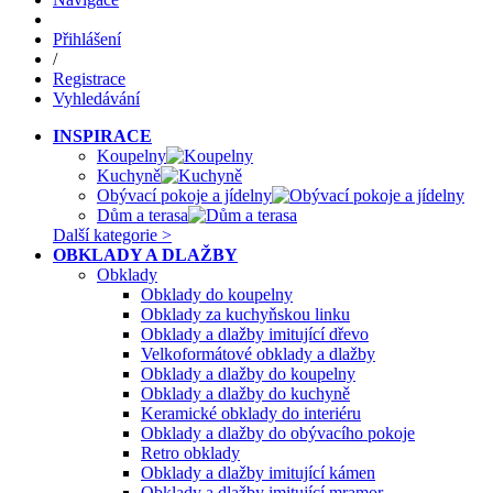
Přihlášení
/
Registrace
Vyhledávání
INSPIRACE
Koupelny
Kuchyně
Obývací pokoje a jídelny
Dům a terasa
Další kategorie >
OBKLADY A DLAŽBY
Obklady
Obklady do koupelny
Obklady za kuchyňskou linku
Obklady a dlažby imitující dřevo
Velkoformátové obklady a dlažby
Obklady a dlažby do koupelny
Obklady a dlažby do kuchyně
Keramické obklady do interiéru
Obklady a dlažby do obývacího pokoje
Retro obklady
Obklady a dlažby imitující kámen
Obklady a dlažby imitující mramor