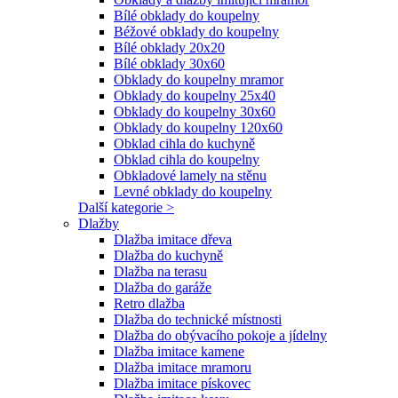
Bílé obklady do koupelny
Béžové obklady do koupelny
Bílé obklady 20x20
Bílé obklady 30x60
Obklady do koupelny mramor
Obklady do koupelny 25x40
Obklady do koupelny 30x60
Obklady do koupelny 120x60
Obklad cihla do kuchyně
Obklad cihla do koupelny
Obkladové lamely na stěnu
Levné obklady do koupelny
Další kategorie >
Dlažby
Dlažba imitace dřeva
Dlažba do kuchyně
Dlažba na terasu
Dlažba do garáže
Retro dlažba
Dlažba do technické místnosti
Dlažba do obývacího pokoje a jídelny
Dlažba imitace kamene
Dlažba imitace mramoru
Dlažba imitace pískovec