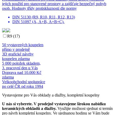
jejich použití pro stanovené prostory a zajišťuje bezpečný pohyb
osob. Hodnoty třídy protiskluznosti dle normy
DIN 51130 (R9, R10, R11, R12, R13)
DIN 51097 (A, A+B, A+B+C).
R9 (17)
50 vystavených koupelen
přímo v prodejně
3D grafické návrhy
koupelen zdarma
5 000 položek skladem,
3. pracovní den u Vás
Doprava nad 10.000 Kč
zdarma
Velkoobchodní spolupráce
po celé ČR od roku 1994
Vystavujeme pro Vás obklady a dlažby, kompletní koupelny
U nás si vyberete.
V prodejně vystavujeme širokou nabídku
keramických obkladů a dlažby.
Využijte možnost sjednat si termín
pro návrh kompletní koupelny. Ve sjednanou hodinu se Vám bude