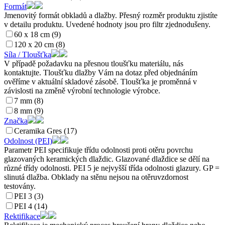
Formát
Jmenovitý formát obkladů a dlažby. Přesný rozměr produktu zjistíte
v detailu produktu. Uvedené hodnoty jsou pro filtr zjednodušeny.
60 x 18 cm (9)
120 x 20 cm (8)
Síla / Tloušťka
V případě požadavku na přesnou tloušťku materiálu, nás
kontaktujte. Tloušťku dlažby Vám na dotaz před objednáním
ověříme v aktuální skladové zásobě. Tloušťka je proměnná v
závislosti na změně výrobní technologie výrobce.
7 mm (8)
8 mm (9)
Značka
Ceramika Gres (17)
Odolnost (PEI)
Parametr PEI specifikuje třídu odolnosti proti otěru povrchu
glazovaných keramických dlaždic. Glazované dlaždice se dělí na
různé třídy odolnosti. PEI 5 je nejvyšší třída odolnosti glazury. GP =
slinutá dlažba. Obklady na stěnu nejsou na otěruvzdornost
testovány.
PEI 3 (3)
PEI 4 (14)
Rektifikace