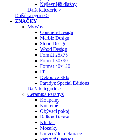
Nejlevnější dlažby
Další kategorie >
Další kategorie >
ZNAČKY
MyWay
Concrete Design
Marble Design
Stone Design
Wood Design
Formát 25x75
Formát 30x90
Formát 40x120
FIT
Dekorace Sklo
Paradyz Special Editions
Další kategorie >
Ceramika Paradyž
Koupelny
Kuchyně
Obývací pokoj
Balkon i terasa
Klinker
Mozaiky
Universální dekorace
Paradyž Classica