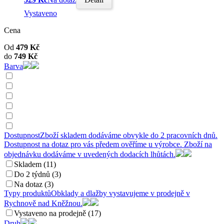
Vystaveno
Cena
Od
479
Kč
do
749
Kč
Barva
Dostupnost
Zboží skladem dodáváme obvykle do 2 pracovních dnů.
Dostupnost na dotaz pro vás předem ověříme u výrobce. Zboží na
objednávku dodáváme v uvedených dodacích lhůtách.
Skladem (11)
Do 2 týdnů (3)
Na dotaz (3)
Typy produktů
Obklady a dlažby vystavujeme v prodejně v
Rychnově nad Kněžnou.
Vystaveno na prodejně (17)
Druh