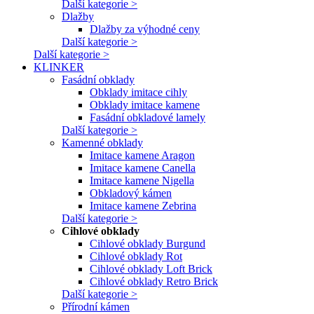
Další kategorie >
Dlažby
Dlažby za výhodné ceny
Další kategorie >
Další kategorie >
KLINKER
Fasádní obklady
Obklady imitace cihly
Obklady imitace kamene
Fasádní obkladové lamely
Další kategorie >
Kamenné obklady
Imitace kamene Aragon
Imitace kamene Canella
Imitace kamene Nigella
Obkladový kámen
Imitace kamene Zebrina
Další kategorie >
Cihlové obklady
Cihlové obklady Burgund
Cihlové obklady Rot
Cihlové obklady Loft Brick
Cihlové obklady Retro Brick
Další kategorie >
Přírodní kámen