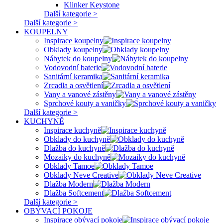
Klinker Keystone
Další kategorie >
Další kategorie >
KOUPELNY
Inspirace koupelny
Obklady koupelny
Nábytek do koupelny
Vodovodní baterie
Sanitární keramika
Zrcadla a osvětlení
Vany a vanové zástěny
Sprchové kouty a vaničky
Další kategorie >
KUCHYNĚ
Inspirace kuchyně
Obklady do kuchyně
Dlažba do kuchyně
Mozaiky do kuchyně
Obklady Tamoe
Obklady Neve Creative
Dlažba Modern
Dlažba Softcement
Další kategorie >
OBÝVACÍ POKOJE
Inspirace obývací pokoje