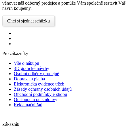
věnovat náš odborný prodejce a pomůže Vám společně sestavit Váš
návrh koupelny.
Chci si sjednat schůzku
Pro zákazníky
Vše o nákupu
3D grafické návrhy
Osobní odběr v prodejně
Doprava a platba
Elektronická evidence tržeb
Zásady ochrany osobních údajů
Obchodní podmínky e-shopu
Odstoupení od smlouvy
Reklamační řád
Zákazník