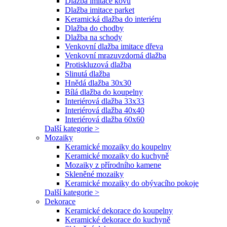
Dlažba imitace kovu
Dlažba imitace parket
Keramická dlažba do interiéru
Dlažba do chodby
Dlažba na schody
Venkovní dlažba imitace dřeva
Venkovní mrazuvzdorná dlažba
Protiskluzová dlažba
Slinutá dlažba
Hnědá dlažba 30x30
Bílá dlažba do koupelny
Interiérová dlažba 33x33
Interiérová dlažba 40x40
Interiérová dlažba 60x60
Další kategorie >
Mozaiky
Keramické mozaiky do koupelny
Keramické mozaiky do kuchyně
Mozaiky z přírodního kamene
Skleněné mozaiky
Keramické mozaiky do obývacího pokoje
Další kategorie >
Dekorace
Keramické dekorace do koupelny
Keramické dekorace do kuchyně