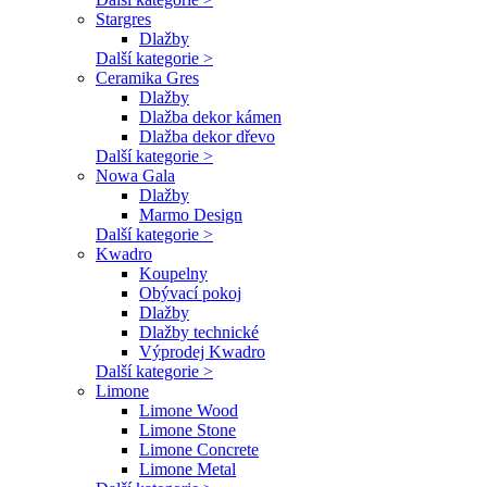
Stargres
Dlažby
Další kategorie >
Ceramika Gres
Dlažby
Dlažba dekor kámen
Dlažba dekor dřevo
Další kategorie >
Nowa Gala
Dlažby
Marmo Design
Další kategorie >
Kwadro
Koupelny
Obývací pokoj
Dlažby
Dlažby technické
Výprodej Kwadro
Další kategorie >
Limone
Limone Wood
Limone Stone
Limone Concrete
Limone Metal