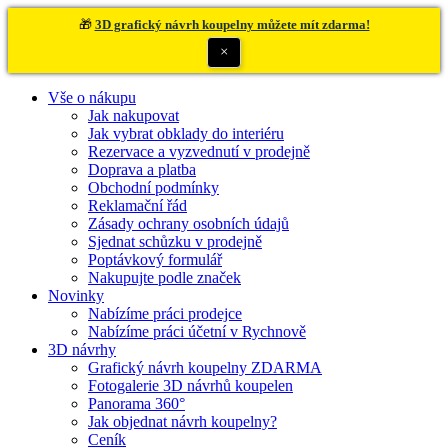
🎁
3D grafický návrh koupelny můžete mít zdarma!
×
Vše o nákupu
Jak nakupovat
Jak vybrat obklady do interiéru
Rezervace a vyzvednutí v prodejně
Doprava a platba
Obchodní podmínky
Reklamační řád
Zásady ochrany osobních údajů
Sjednat schůzku v prodejně
Poptávkový formulář
Nakupujte podle značek
Novinky
Nabízíme práci prodejce
Nabízíme práci účetní v Rychnově
3D návrhy
Grafický návrh koupelny ZDARMA
Fotogalerie 3D návrhů koupelen
Panorama 360°
Jak objednat návrh koupelny?
Ceník