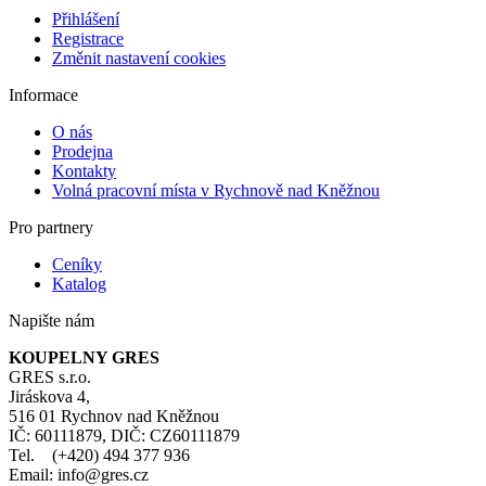
Přihlášení
Registrace
Změnit nastavení cookies
Informace
O nás
Prodejna
Kontakty
Volná pracovní místa v Rychnově nad Kněžnou
Pro partnery
Ceníky
Katalog
Napište nám
KOUPELNY GRES
GRES s.r.o.
Jiráskova 4,
516 01 Rychnov nad Kněžnou
IČ: 60111879, DIČ: CZ60111879
Tel. (+420) 494 377 936
Email: info@gres.cz