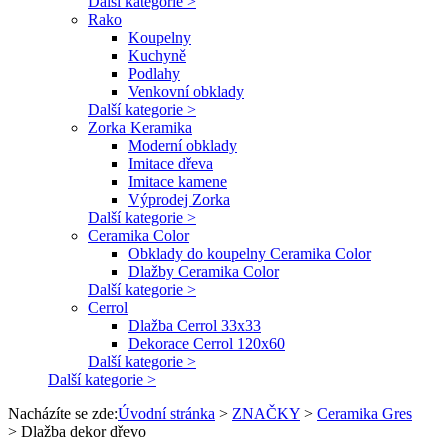
Další kategorie >
Rako
Koupelny
Kuchyně
Podlahy
Venkovní obklady
Další kategorie >
Zorka Keramika
Moderní obklady
Imitace dřeva
Imitace kamene
Výprodej Zorka
Další kategorie >
Ceramika Color
Obklady do koupelny Ceramika Color
Dlažby Ceramika Color
Další kategorie >
Cerrol
Dlažba Cerrol 33x33
Dekorace Cerrol 120x60
Další kategorie >
Další kategorie >
Nacházíte se zde:
Úvodní stránka
>
ZNAČKY
>
Ceramika Gres
>
Dlažba dekor dřevo