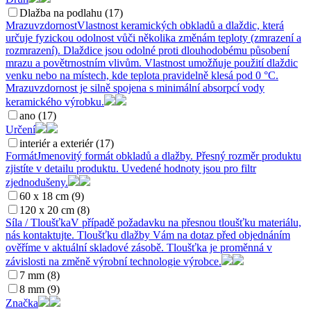
Dlažba na podlahu (17)
Mrazuvzdornost
Vlastnost keramických obkladů a dlaždic, která
určuje fyzickou odolnost vůči několika změnám teploty (zmrazení a
rozmrazení). Dlaždice jsou odolné proti dlouhodobému působení
mrazu a povětrnostním vlivům. Vlastnost umožňuje použití dlaždic
venku nebo na místech, kde teplota pravidelně klesá pod 0 °C.
Mrazuvzdornost je silně spojena s minimální absorpcí vody
keramického výrobku.
ano (17)
Určení
interiér a exteriér (17)
Formát
Jmenovitý formát obkladů a dlažby. Přesný rozměr produktu
zjistíte v detailu produktu. Uvedené hodnoty jsou pro filtr
zjednodušeny.
60 x 18 cm (9)
120 x 20 cm (8)
Síla / Tloušťka
V případě požadavku na přesnou tloušťku materiálu,
nás kontaktujte. Tloušťku dlažby Vám na dotaz před objednáním
ověříme v aktuální skladové zásobě. Tloušťka je proměnná v
závislosti na změně výrobní technologie výrobce.
7 mm (8)
8 mm (9)
Značka