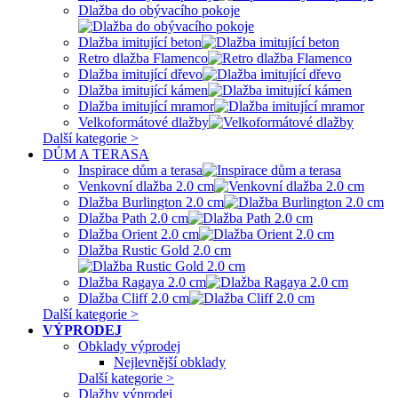
Dlažba do obývacího pokoje
Dlažba imitující beton
Retro dlažba Flamenco
Dlažba imitující dřevo
Dlažba imitující kámen
Dlažba imitující mramor
Velkoformátové dlažby
Další kategorie >
DŮM A TERASA
Inspirace dům a terasa
Venkovní dlažba 2.0 cm
Dlažba Burlington 2.0 cm
Dlažba Path 2.0 cm
Dlažba Orient 2.0 cm
Dlažba Rustic Gold 2.0 cm
Dlažba Ragaya 2.0 cm
Dlažba Cliff 2.0 cm
Další kategorie >
VÝPRODEJ
Obklady výprodej
Nejlevnější obklady
Další kategorie >
Dlažby výprodej