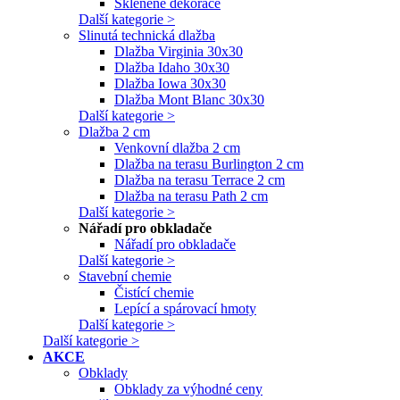
Skleněné dekorace
Další kategorie >
Slinutá technická dlažba
Dlažba Virginia 30x30
Dlažba Idaho 30x30
Dlažba Iowa 30x30
Dlažba Mont Blanc 30x30
Další kategorie >
Dlažba 2 cm
Venkovní dlažba 2 cm
Dlažba na terasu Burlington 2 cm
Dlažba na terasu Terrace 2 cm
Dlažba na terasu Path 2 cm
Další kategorie >
Nářadí pro obkladače
Nářadí pro obkladače
Další kategorie >
Stavební chemie
Čistící chemie
Lepící a spárovací hmoty
Další kategorie >
Další kategorie >
AKCE
Obklady
Obklady za výhodné ceny