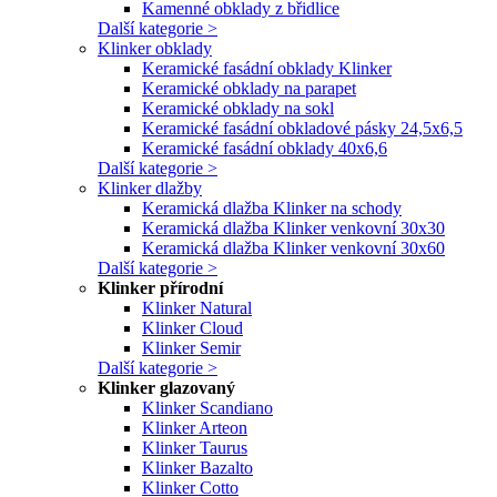
Kamenné obklady z břidlice
Další kategorie >
Klinker obklady
Keramické fasádní obklady Klinker
Keramické obklady na parapet
Keramické obklady na sokl
Keramické fasádní obkladové pásky 24,5x6,5
Keramické fasádní obklady 40x6,6
Další kategorie >
Klinker dlažby
Keramická dlažba Klinker na schody
Keramická dlažba Klinker venkovní 30x30
Keramická dlažba Klinker venkovní 30x60
Další kategorie >
Klinker přírodní
Klinker Natural
Klinker Cloud
Klinker Semir
Další kategorie >
Klinker glazovaný
Klinker Scandiano
Klinker Arteon
Klinker Taurus
Klinker Bazalto
Klinker Cotto