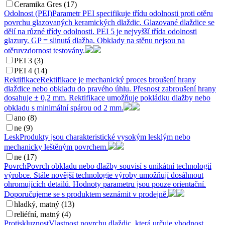
Ceramika Gres (17)
Odolnost (PEI)
Parametr PEI specifikuje třídu odolnosti proti otěru
povrchu glazovaných keramických dlaždic. Glazované dlaždice se
dělí na různé třídy odolnosti. PEI 5 je nejvyšší třída odolnosti
glazury. GP = slinutá dlažba. Obklady na stěnu nejsou na
otěruvzdornost testovány.
PEI 3 (3)
PEI 4 (14)
Rektifikace
Rektifikace je mechanický proces broušení hrany
dlaždice nebo obkladu do pravého úhlu. Přesnost zabroušení hrany
dosahuje ± 0,2 mm. Rektifikace umožňuje pokládku dlažby nebo
obkladu s minimální spárou od 2 mm.
ano (8)
ne (9)
Lesk
Produkty jsou charakteristické vysokým lesklým nebo
mechanicky leštěným povrchem.
ne (17)
Povrch
Povrch obkladu nebo dlažby souvisí s unikátní technologií
výrobce. Stále novější technologie výroby umožňují dosáhnout
ohromujících detailů. Hodnoty parametru jsou pouze orientační.
Doporučujeme se s produktem seznámit v prodejně.
hladký, matný (13)
reliéfní, matný (4)
Protiskluznost
Vlastnost povrchu dlaždic, která určuje vhodnost