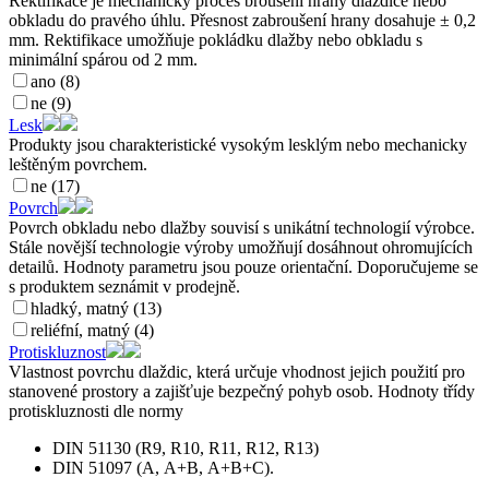
Rektifikace je mechanický proces broušení hrany dlaždice nebo
obkladu do pravého úhlu. Přesnost zabroušení hrany dosahuje ± 0,2
mm. Rektifikace umožňuje pokládku dlažby nebo obkladu s
minimální spárou od 2 mm.
ano (8)
ne (9)
Lesk
Produkty jsou charakteristické vysokým lesklým nebo mechanicky
leštěným povrchem.
ne (17)
Povrch
Povrch obkladu nebo dlažby souvisí s unikátní technologií výrobce.
Stále novější technologie výroby umožňují dosáhnout ohromujících
detailů. Hodnoty parametru jsou pouze orientační. Doporučujeme se
s produktem seznámit v prodejně.
hladký, matný (13)
reliéfní, matný (4)
Protiskluznost
Vlastnost povrchu dlaždic, která určuje vhodnost jejich použití pro
stanovené prostory a zajišťuje bezpečný pohyb osob. Hodnoty třídy
protiskluznosti dle normy
DIN 51130 (R9, R10, R11, R12, R13)
DIN 51097 (A, A+B, A+B+C).