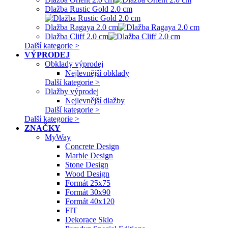
Dlažba Rustic Gold 2.0 cm
Dlažba Ragaya 2.0 cm
Dlažba Cliff 2.0 cm
Další kategorie >
VÝPRODEJ
Obklady výprodej
Nejlevnější obklady
Další kategorie >
Dlažby výprodej
Nejlevnější dlažby
Další kategorie >
Další kategorie >
ZNAČKY
MyWay
Concrete Design
Marble Design
Stone Design
Wood Design
Formát 25x75
Formát 30x90
Formát 40x120
FIT
Dekorace Sklo