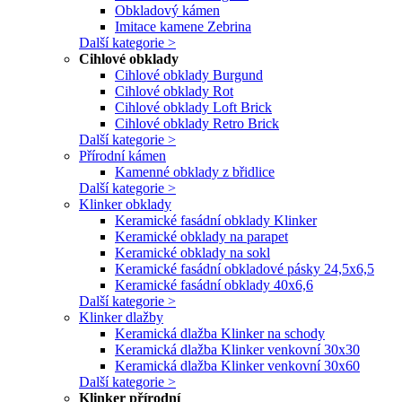
Obkladový kámen
Imitace kamene Zebrina
Další kategorie >
Cihlové obklady
Cihlové obklady Burgund
Cihlové obklady Rot
Cihlové obklady Loft Brick
Cihlové obklady Retro Brick
Další kategorie >
Přírodní kámen
Kamenné obklady z břidlice
Další kategorie >
Klinker obklady
Keramické fasádní obklady Klinker
Keramické obklady na parapet
Keramické obklady na sokl
Keramické fasádní obkladové pásky 24,5x6,5
Keramické fasádní obklady 40x6,6
Další kategorie >
Klinker dlažby
Keramická dlažba Klinker na schody
Keramická dlažba Klinker venkovní 30x30
Keramická dlažba Klinker venkovní 30x60
Další kategorie >
Klinker přírodní