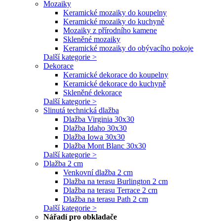
Mozaiky
Keramické mozaiky do koupelny
Keramické mozaiky do kuchyně
Mozaiky z přírodního kamene
Skleněné mozaiky
Keramické mozaiky do obývacího pokoje
Další kategorie >
Dekorace
Keramické dekorace do koupelny
Keramické dekorace do kuchyně
Skleněné dekorace
Další kategorie >
Slinutá technická dlažba
Dlažba Virginia 30x30
Dlažba Idaho 30x30
Dlažba Iowa 30x30
Dlažba Mont Blanc 30x30
Další kategorie >
Dlažba 2 cm
Venkovní dlažba 2 cm
Dlažba na terasu Burlington 2 cm
Dlažba na terasu Terrace 2 cm
Dlažba na terasu Path 2 cm
Další kategorie >
Nářadí pro obkladače