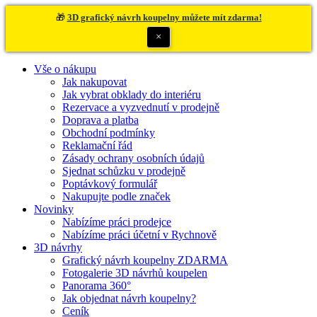
🎁
3D grafický návrh koupelny můžete mít zdarma!
×
Vše o nákupu
Jak nakupovat
Jak vybrat obklady do interiéru
Rezervace a vyzvednutí v prodejně
Doprava a platba
Obchodní podmínky
Reklamační řád
Zásady ochrany osobních údajů
Sjednat schůzku v prodejně
Poptávkový formulář
Nakupujte podle značek
Novinky
Nabízíme práci prodejce
Nabízíme práci účetní v Rychnově
3D návrhy
Grafický návrh koupelny ZDARMA
Fotogalerie 3D návrhů koupelen
Panorama 360°
Jak objednat návrh koupelny?
Ceník