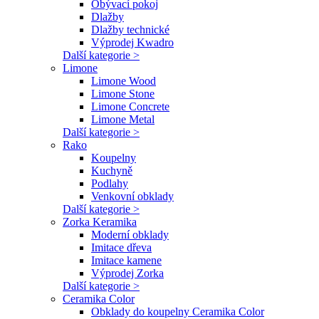
Obývací pokoj
Dlažby
Dlažby technické
Výprodej Kwadro
Další kategorie >
Limone
Limone Wood
Limone Stone
Limone Concrete
Limone Metal
Další kategorie >
Rako
Koupelny
Kuchyně
Podlahy
Venkovní obklady
Další kategorie >
Zorka Keramika
Moderní obklady
Imitace dřeva
Imitace kamene
Výprodej Zorka
Další kategorie >
Ceramika Color
Obklady do koupelny Ceramika Color