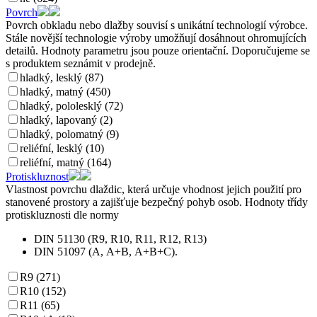
Povrch
Povrch obkladu nebo dlažby souvisí s unikátní technologií výrobce.
Stále novější technologie výroby umožňují dosáhnout ohromujících
detailů. Hodnoty parametru jsou pouze orientační. Doporučujeme se
s produktem seznámit v prodejně.
hladký, lesklý (87)
hladký, matný (450)
hladký, pololesklý (72)
hladký, lapovaný (2)
hladký, polomatný (9)
reliéfní, lesklý (10)
reliéfní, matný (164)
Protiskluznost
Vlastnost povrchu dlaždic, která určuje vhodnost jejich použití pro
stanovené prostory a zajišťuje bezpečný pohyb osob. Hodnoty třídy
protiskluznosti dle normy
DIN 51130 (R9, R10, R11, R12, R13)
DIN 51097 (A, A+B, A+B+C).
R9 (271)
R10 (152)
R11 (65)