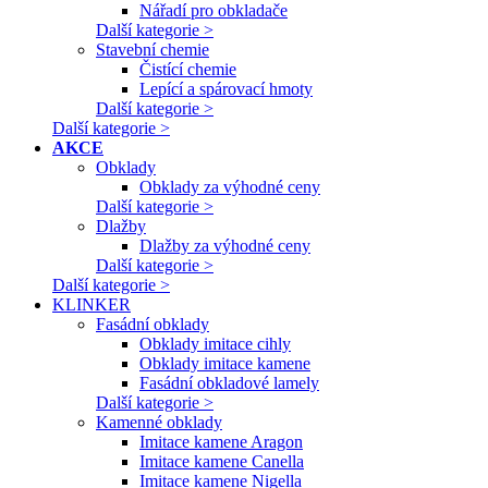
Nářadí pro obkladače
Další kategorie >
Stavební chemie
Čistící chemie
Lepící a spárovací hmoty
Další kategorie >
Další kategorie >
AKCE
Obklady
Obklady za výhodné ceny
Další kategorie >
Dlažby
Dlažby za výhodné ceny
Další kategorie >
Další kategorie >
KLINKER
Fasádní obklady
Obklady imitace cihly
Obklady imitace kamene
Fasádní obkladové lamely
Další kategorie >
Kamenné obklady
Imitace kamene Aragon
Imitace kamene Canella
Imitace kamene Nigella