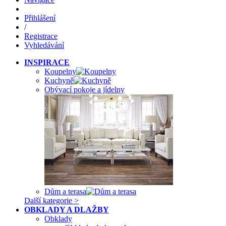
Přihlášení
/
Registrace
Vyhledávání
INSPIRACE
Koupelny
Kuchyně
Obývací pokoje a jídelny
Dům a terasa
Další kategorie >
OBKLADY A DLAŽBY
Obklady