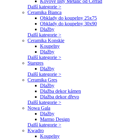
Kovové lišty Metalic od Cerrad
Další kategorie >
Ceramika Bianca
Obklady do koupelny 25x75
Obklady do koupelny 30x90
Dlažby
Další kategorie >
Ceramika Konskie
Koupelny
Dlažby
Další kategorie >
Stargres
Dlažby
Další kategorie >
Ceramika Gres
Dlažby
Dlažba dekor kámen
Dlažba dekor dřevo
Další kategorie >
Nowa Gala
Dlažby
Marmo Design
Další kategorie >
Kwadro
Koupelny