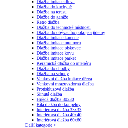
Dlažba imitace dřeva
Dlažba do kuchyně
Dlažba na terasu
Dlažba do garáže
Retro dlažba
Dlažba do technické místnosti
Dlažba do obývacího pokoje a jídelny
Dlažba imitace kamene
Dlažba imitace mramoru
Dlažba imitace pískovec
Dlažba imitace kovu
Dlažba imitace parket
Keramická dlažba do interiéru
Dlažba do chodby
Dlažba na schody
Venkovní dlažba imitace dřeva
Venkovní mrazuvzdorná dlažba
Protiskluzová dlažba
Slinutá dlažba
Hnědá dlažba 30x30
Bílá dlažba do koupelny
Interiérová dlažba 33x33
Interiérová dlažba 40x40
Interiérová dlažba 60x60
Další kategorie >