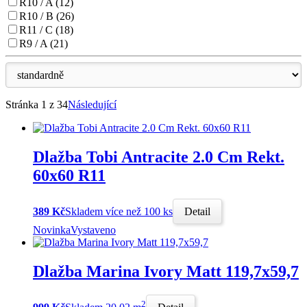
R10 / A (12)
R10 / B (26)
R11 / C (18)
R9 / A (21)
Stránka 1 z 34
Následující
Dlažba Tobi Antracite 2.0 Cm Rekt.
60x60 R11
389 Kč
Skladem více než 100 ks
Detail
Novinka
Vystaveno
Dlažba Marina Ivory Matt 119,7x59,7
2