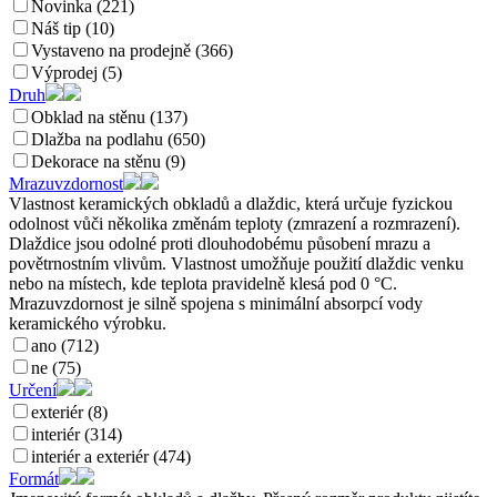
Novinka (221)
Náš tip (10)
Vystaveno na prodejně (366)
Výprodej (5)
Druh
Obklad na stěnu (137)
Dlažba na podlahu (650)
Dekorace na stěnu (9)
Mrazuvzdornost
Vlastnost keramických obkladů a dlaždic, která určuje fyzickou
odolnost vůči několika změnám teploty (zmrazení a rozmrazení).
Dlaždice jsou odolné proti dlouhodobému působení mrazu a
povětrnostním vlivům. Vlastnost umožňuje použití dlaždic venku
nebo na místech, kde teplota pravidelně klesá pod 0 °C.
Mrazuvzdornost je silně spojena s minimální absorpcí vody
keramického výrobku.
ano (712)
ne (75)
Určení
exteriér (8)
interiér (314)
interiér a exteriér (474)
Formát