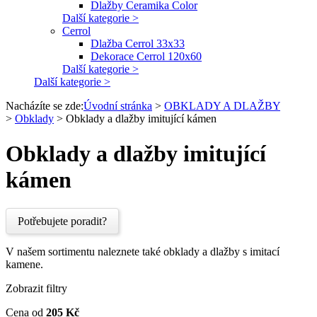
Dlažby Ceramika Color
Další kategorie >
Cerrol
Dlažba Cerrol 33x33
Dekorace Cerrol 120x60
Další kategorie >
Další kategorie >
Nacházíte se zde:
Úvodní stránka
>
OBKLADY A DLAŽBY
>
Obklady
>
Obklady a dlažby imitující kámen
Obklady a dlažby imitující
kámen
Potřebujete poradit?
V našem sortimentu naleznete také obklady a dlažby s imitací
kamene.
Zobrazit filtry
Cena od
205
Kč