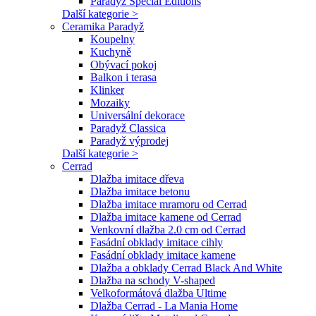
Paradyz Special Editions
Další kategorie >
Ceramika Paradyž
Koupelny
Kuchyně
Obývací pokoj
Balkon i terasa
Klinker
Mozaiky
Universální dekorace
Paradyž Classica
Paradyž výprodej
Další kategorie >
Cerrad
Dlažba imitace dřeva
Dlažba imitace betonu
Dlažba imitace mramoru od Cerrad
Dlažba imitace kamene od Cerrad
Venkovní dlažba 2.0 cm od Cerrad
Fasádní obklady imitace cihly
Fasádní obklady imitace kamene
Dlažba a obklady Cerrad Black And White
Dlažba na schody V-shaped
Velkoformátová dlažba Ultime
Dlažba Cerrad - La Mania Home