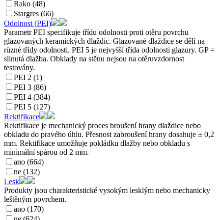
Rako (48)
Stargres (66)
Odolnost (PEI)
Parametr PEI specifikuje třídu odolnosti proti otěru povrchu
glazovaných keramických dlaždic. Glazované dlaždice se dělí na
různé třídy odolnosti. PEI 5 je nejvyšší třída odolnosti glazury. GP =
slinutá dlažba. Obklady na stěnu nejsou na otěruvzdornost
testovány.
PEI 2 (1)
PEI 3 (86)
PEI 4 (384)
PEI 5 (127)
Rektifikace
Rektifikace je mechanický proces broušení hrany dlaždice nebo
obkladu do pravého úhlu. Přesnost zabroušení hrany dosahuje ± 0,2
mm. Rektifikace umožňuje pokládku dlažby nebo obkladu s
minimální spárou od 2 mm.
ano (664)
ne (132)
Lesk
Produkty jsou charakteristické vysokým lesklým nebo mechanicky
leštěným povrchem.
ano (170)
ne (624)