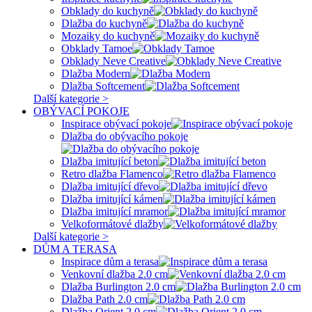
Obklady do kuchyně
Dlažba do kuchyně
Mozaiky do kuchyně
Obklady Tamoe
Obklady Neve Creative
Dlažba Modern
Dlažba Softcement
Další kategorie >
OBÝVACÍ POKOJE
Inspirace obývací pokoje
Dlažba do obývacího pokoje
Dlažba imitující beton
Retro dlažba Flamenco
Dlažba imitující dřevo
Dlažba imitující kámen
Dlažba imitující mramor
Velkoformátové dlažby
Další kategorie >
DŮM A TERASA
Inspirace dům a terasa
Venkovní dlažba 2.0 cm
Dlažba Burlington 2.0 cm
Dlažba Path 2.0 cm
Dlažba Orient 2.0 cm