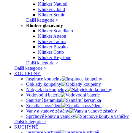
Klinker Natural
Klinker Cloud
Klinker Semir
Další kategorie >
Klinker glazovaný
Klinker Scandiano
Klinker Arteon
Klinker Taurus
Klinker Bazalto
Klinker Cotto
Klinker Keystone
Další kategorie >
Další kategorie >
KOUPELNY
Inspirace koupelny
Obklady koupelny
Nábytek do koupelny
Vodovodní baterie
Sanitární keramika
Zrcadla a osvětlení
Vany a vanové zástěny
Sprchové kouty a vaničky
Další kategorie >
KUCHYNĚ
Inspirace kuchyně