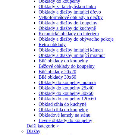
Obklady do koupelny
Obklady za kuchyňskou linku
Obklady a dlažby imitující dřevo
Velkoformátové obklady a dlažby
Obklady a dlažby do koupelny
Obklady a dlažby do kuchyně
Keramické obklady do interiéru
Obklady a dlažby do obývacího pokoje
Retro obklady
Obklady a dlažby imitující kámen
Obklady a dlažby imitující mramor
Bílé obklady do koupelny
Béžové obklady do koupelny
Bílé obklady 20x20
Bílé obklady 30x60
Obklady do koupelny mramor
Obklady do koupelny 25x40
Obklady do koupelny 30x60
Obklady do koupelny 120x60
Obklad cihla do kuchyně
Obklad cihla do koupelny
Obkladové lamely na stěnu
Levné obklady do koupelny
Další kategorie >
Dlažby