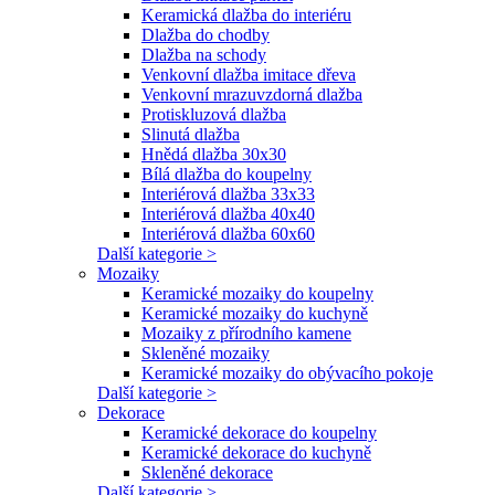
Keramická dlažba do interiéru
Dlažba do chodby
Dlažba na schody
Venkovní dlažba imitace dřeva
Venkovní mrazuvzdorná dlažba
Protiskluzová dlažba
Slinutá dlažba
Hnědá dlažba 30x30
Bílá dlažba do koupelny
Interiérová dlažba 33x33
Interiérová dlažba 40x40
Interiérová dlažba 60x60
Další kategorie >
Mozaiky
Keramické mozaiky do koupelny
Keramické mozaiky do kuchyně
Mozaiky z přírodního kamene
Skleněné mozaiky
Keramické mozaiky do obývacího pokoje
Další kategorie >
Dekorace
Keramické dekorace do koupelny
Keramické dekorace do kuchyně
Skleněné dekorace
Další kategorie >