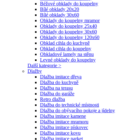
Béžové obklady do koupelny
Bílé obklady 20x20
Bílé obklady 30x60
Obklady do koupelny mramor
Obklady do koupelny 25x40
Obklady do koupelny 30x60
Obklady do koupelny 120x60
Obklad cihla do kuchyně
Obklad cihla do koupelny
Obkladové lamely na stěnu
Levné obklady do koupelny
Další kategorie >
Dlažby
Dlažba imitace dřeva
Dlažba do kuchyně
Dlažba na terasu
Dlažba do garáže
Retro dlažba
Dlažba do technické místnosti
Dlažba do obývacího pokoje a jídelny
Dlažba imitace kamene
Dlažba imitace mramoru
Dlažba imitace pískovec
Dlažba imitace kovu
Dlažba imitace parket