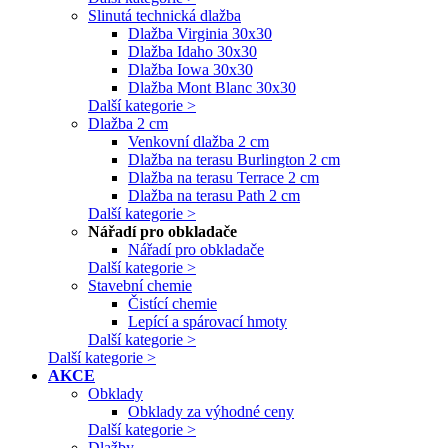
Slinutá technická dlažba
Dlažba Virginia 30x30
Dlažba Idaho 30x30
Dlažba Iowa 30x30
Dlažba Mont Blanc 30x30
Další kategorie >
Dlažba 2 cm
Venkovní dlažba 2 cm
Dlažba na terasu Burlington 2 cm
Dlažba na terasu Terrace 2 cm
Dlažba na terasu Path 2 cm
Další kategorie >
Nářadí pro obkladače
Nářadí pro obkladače
Další kategorie >
Stavební chemie
Čistící chemie
Lepící a spárovací hmoty
Další kategorie >
Další kategorie >
AKCE
Obklady
Obklady za výhodné ceny
Další kategorie >
Dlažby