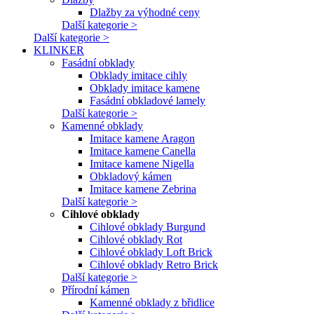
Dlažby za výhodné ceny
Další kategorie >
Další kategorie >
KLINKER
Fasádní obklady
Obklady imitace cihly
Obklady imitace kamene
Fasádní obkladové lamely
Další kategorie >
Kamenné obklady
Imitace kamene Aragon
Imitace kamene Canella
Imitace kamene Nigella
Obkladový kámen
Imitace kamene Zebrina
Další kategorie >
Cihlové obklady
Cihlové obklady Burgund
Cihlové obklady Rot
Cihlové obklady Loft Brick
Cihlové obklady Retro Brick
Další kategorie >
Přírodní kámen
Kamenné obklady z břidlice