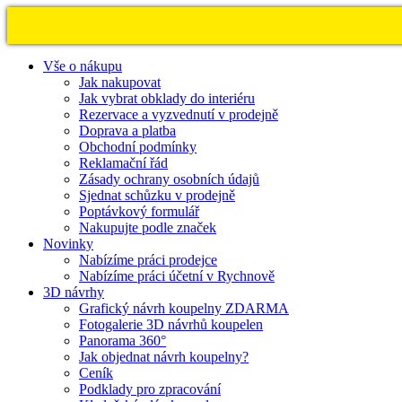
Vše o nákupu
Jak nakupovat
Jak vybrat obklady do interiéru
Rezervace a vyzvednutí v prodejně
Doprava a platba
Obchodní podmínky
Reklamační řád
Zásady ochrany osobních údajů
Sjednat schůzku v prodejně
Poptávkový formulář
Nakupujte podle značek
Novinky
Nabízíme práci prodejce
Nabízíme práci účetní v Rychnově
3D návrhy
Grafický návrh koupelny ZDARMA
Fotogalerie 3D návrhů koupelen
Panorama 360°
Jak objednat návrh koupelny?
Ceník
Podklady pro zpracování