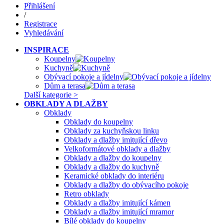
Přihlášení
/
Registrace
Vyhledávání
INSPIRACE
Koupelny
Kuchyně
Obývací pokoje a jídelny
Dům a terasa
Další kategorie >
OBKLADY A DLAŽBY
Obklady
Obklady do koupelny
Obklady za kuchyňskou linku
Obklady a dlažby imitující dřevo
Velkoformátové obklady a dlažby
Obklady a dlažby do koupelny
Obklady a dlažby do kuchyně
Keramické obklady do interiéru
Obklady a dlažby do obývacího pokoje
Retro obklady
Obklady a dlažby imitující kámen
Obklady a dlažby imitující mramor
Bílé obklady do koupelny