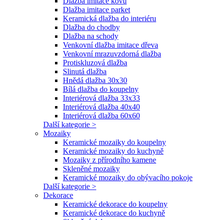
Dlažba imitace kovu
Dlažba imitace parket
Keramická dlažba do interiéru
Dlažba do chodby
Dlažba na schody
Venkovní dlažba imitace dřeva
Venkovní mrazuvzdorná dlažba
Protiskluzová dlažba
Slinutá dlažba
Hnědá dlažba 30x30
Bílá dlažba do koupelny
Interiérová dlažba 33x33
Interiérová dlažba 40x40
Interiérová dlažba 60x60
Další kategorie >
Mozaiky
Keramické mozaiky do koupelny
Keramické mozaiky do kuchyně
Mozaiky z přírodního kamene
Skleněné mozaiky
Keramické mozaiky do obývacího pokoje
Další kategorie >
Dekorace
Keramické dekorace do koupelny
Keramické dekorace do kuchyně