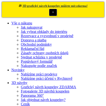
🎁
3D grafický návrh koupelny můžete mít zdarma!
×
Vše o nákupu
Jak nakupovat
Jak vybrat obklady do interiéru
Rezervace a vyzvednutí v prodejně
Doprava a platba
Obchodní podmínky
Reklamační řád
Zásady ochrany osobních údajů
Sjednat schůzku v prodejně
Poptávkový formulář
Nakupujte podle značek
Novinky
Nabízíme práci prodejce
Nabízíme práci účetní v Rychnově
3D návrhy
Grafický návrh koupelny ZDARMA
Fotogalerie 3D návrhů koupelen
Panorama 360°
Jak objednat návrh koupelny?
Ceník