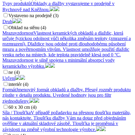
Typy produktů
Obklady a dlažby vystavujeme v prodejně v
Rychnově nad Kněžnou.
Vystaveno na prodejně (3)
Druh
Obklad na stěnu (4)
Mrazuvzdornost
Vlastnost keramických obkladů a dlaždic, která
určuje fyzickou odolnost vůči několika změnám teploty (zmrazení a
rozmrazení). Dlaždice jsou odolné proti dlouhodobému působení
mrazu a povětrnostním vlivům. Vlastnost umožňuje použití dlaždic
venku nebo na místech, kde teplota pravidelně klesá pod 0 °C.
Mrazuvzdornost je silně spojena s minimální absorpcí vody
keramického výrobku.
ne (4)
Určení
interiér (4)
Formát
Jmenovitý formát obkladů a dlažby. Přesný rozměr produktu
zjistíte v detailu produktu. Uvedené hodnoty jsou pro filtr
zjednodušeny.
60 x 30 cm (4)
Síla / Tloušťka
V případě požadavku na přesnou tloušťku materiálu,
nás kontaktujte. Tloušťku dlažby Vám na dotaz před objednáním
ověříme v aktuální skladové zásobě. Tloušťka je proměnná v
závislosti na změně výrobní technologie výrobce.