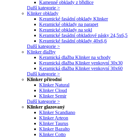
Kamenné obklady z břidlice
Další kategorie >
Klinker obklady
Keramické fasádní obklady Klinker
Keramické obklady na parapet
Keramické obklady na sokl
Keramické fasádní obkladové pásky 24,5x6,5
Keramické fasádní obklady 40x6,6
Další kategorie >
Klinker dlažby
Keramická dlažba Klinker na schody
Keramická dlažba Klinker venkovní 30x30
Keramická dlažba Klinker venkovní 30x60
Další kategorie >
Klinker přírodní
Klinker Natural
Klinker Cloud
Klinker Semir
Další kategorie >
Klinker glazovaný
Klinker Scandiano
Klinker Arteon
Klinker Taurus
Klinker Bazalto
Klinker Cotto