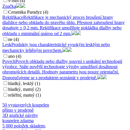
9 mm (4)
Značka
Ceramika Paradyz (4)
Rektifikace
Rektifikace je mechanický proces broušení hrany
dlaždice nebo obkladu do pravého úhlu. Přesnost zabroušení hrany
dosahuje ± 0,2 mm. Rektifikace umožňuje pokládku dlažby nebo
obkladu s minimální spárou od 2 mm.
ne (4)
Lesk
Produkty jsou charakteristické vysokým lesklým nebo
mechanicky leštěným povrchem.
ano (4)
Povrch
Povrch obkladu nebo dlažby souvisí s unikátní technologií
výrobce. Stále novější technologie výroby umožňují dosáhnout
ohromujících detailů. Hodnoty parametru jsou pouze orientační.
Doporučujeme se s produktem seznámit v prodejně.
hladký, lesklý (1)
hladký, matný (2)
reliéfní, matný (1)
50 vystavených koupelen
přímo v prodejně
3D grafické návrhy
koupelen zdarma
5 000 položek skladem,