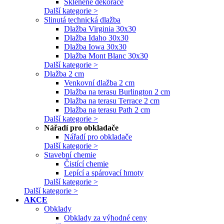
Skleněné dekorace
Další kategorie >
Slinutá technická dlažba
Dlažba Virginia 30x30
Dlažba Idaho 30x30
Dlažba Iowa 30x30
Dlažba Mont Blanc 30x30
Další kategorie >
Dlažba 2 cm
Venkovní dlažba 2 cm
Dlažba na terasu Burlington 2 cm
Dlažba na terasu Terrace 2 cm
Dlažba na terasu Path 2 cm
Další kategorie >
Nářadí pro obkladače
Nářadí pro obkladače
Další kategorie >
Stavební chemie
Čistící chemie
Lepící a spárovací hmoty
Další kategorie >
Další kategorie >
AKCE
Obklady
Obklady za výhodné ceny