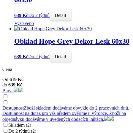
639 Kč
Do 2 týdnů
Detail
Vystaveno
Obklad Hope Grey Dekor Lesk 60x30
639 Kč
Do 2 týdnů
Detail
Cena
Od
619
Kč
do
639
Kč
Barva
Dostupnost
Zboží skladem dodáváme obvykle do 2 pracovních dnů.
Dostupnost na dotaz pro vás předem ověříme u výrobce. Zboží na
objednávku dodáváme v uvedených dodacích lhůtách.
Skladem (2)
Do 2 týdnů (2)