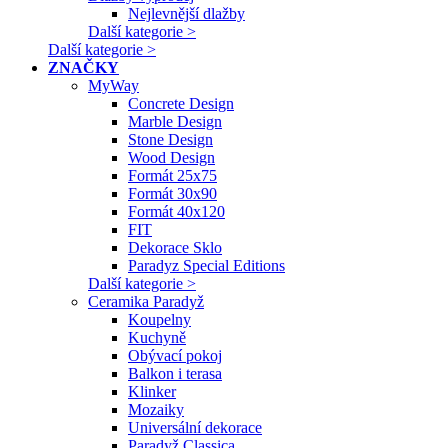
Nejlevnější dlažby
Další kategorie >
Další kategorie >
ZNAČKY
MyWay
Concrete Design
Marble Design
Stone Design
Wood Design
Formát 25x75
Formát 30x90
Formát 40x120
FIT
Dekorace Sklo
Paradyz Special Editions
Další kategorie >
Ceramika Paradyž
Koupelny
Kuchyně
Obývací pokoj
Balkon i terasa
Klinker
Mozaiky
Universální dekorace
Paradyž Classica