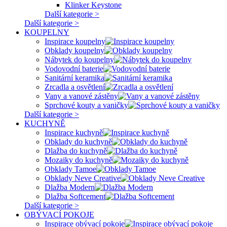
Klinker Keystone
Další kategorie >
Další kategorie >
KOUPELNY
Inspirace koupelny
Obklady koupelny
Nábytek do koupelny
Vodovodní baterie
Sanitární keramika
Zrcadla a osvětlení
Vany a vanové zástěny
Sprchové kouty a vaničky
Další kategorie >
KUCHYNĚ
Inspirace kuchyně
Obklady do kuchyně
Dlažba do kuchyně
Mozaiky do kuchyně
Obklady Tamoe
Obklady Neve Creative
Dlažba Modern
Dlažba Softcement
Další kategorie >
OBÝVACÍ POKOJE
Inspirace obývací pokoje