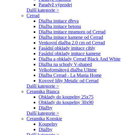
Paradyž výprodej
Další kategorie >
Cerrad
Dlažba imitace dřeva
Dlažba imitace betonu
Dlažba imitace mramoru od Cerrad
Dlažba imitace kamene od Cerrad
Venkovní dlažba 2.0 cm od Cerrad
Fasádní obklady imitace cihly
Fasádní obklady imitace kamene
Dlažba a obklady Cerrad Black And White
Dlažba na schody V-shaped
Velkoformátová dlažba Ultime
Dlažba Cerrad - La Mania Home
Kovové lišty Metalic od Cerrad
Další kategorie >
Ceramika Bianca
Obklady do koupelny 25x75
Obklady do koupelny 30x90
Dlažby
Další kategorie >
Ceramika Konskie
Koupelny
Dlažby
Další kategorie >