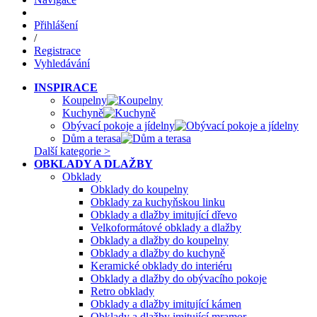
Přihlášení
/
Registrace
Vyhledávání
INSPIRACE
Koupelny
Kuchyně
Obývací pokoje a jídelny
Dům a terasa
Další kategorie >
OBKLADY A DLAŽBY
Obklady
Obklady do koupelny
Obklady za kuchyňskou linku
Obklady a dlažby imitující dřevo
Velkoformátové obklady a dlažby
Obklady a dlažby do koupelny
Obklady a dlažby do kuchyně
Keramické obklady do interiéru
Obklady a dlažby do obývacího pokoje
Retro obklady
Obklady a dlažby imitující kámen
Obklady a dlažby imitující mramor