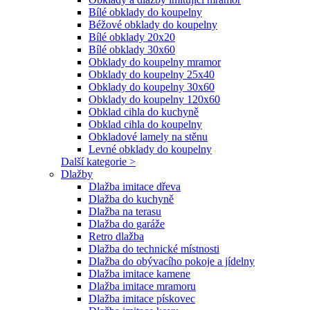
Bílé obklady do koupelny
Béžové obklady do koupelny
Bílé obklady 20x20
Bílé obklady 30x60
Obklady do koupelny mramor
Obklady do koupelny 25x40
Obklady do koupelny 30x60
Obklady do koupelny 120x60
Obklad cihla do kuchyně
Obklad cihla do koupelny
Obkladové lamely na stěnu
Levné obklady do koupelny
Další kategorie >
Dlažby
Dlažba imitace dřeva
Dlažba do kuchyně
Dlažba na terasu
Dlažba do garáže
Retro dlažba
Dlažba do technické místnosti
Dlažba do obývacího pokoje a jídelny
Dlažba imitace kamene
Dlažba imitace mramoru
Dlažba imitace pískovec