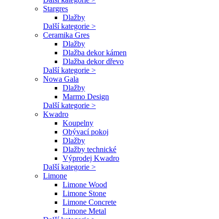
Stargres
Dlažby
Další kategorie >
Ceramika Gres
Dlažby
Dlažba dekor kámen
Dlažba dekor dřevo
Další kategorie >
Nowa Gala
Dlažby
Marmo Design
Další kategorie >
Kwadro
Koupelny
Obývací pokoj
Dlažby
Dlažby technické
Výprodej Kwadro
Další kategorie >
Limone
Limone Wood
Limone Stone
Limone Concrete
Limone Metal