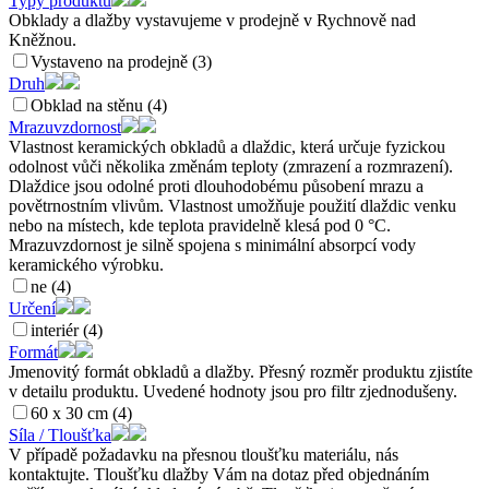
Typy produktů
Obklady a dlažby vystavujeme v prodejně v Rychnově nad
Kněžnou.
Vystaveno na prodejně (3)
Druh
Obklad na stěnu (4)
Mrazuvzdornost
Vlastnost keramických obkladů a dlaždic, která určuje fyzickou
odolnost vůči několika změnám teploty (zmrazení a rozmrazení).
Dlaždice jsou odolné proti dlouhodobému působení mrazu a
povětrnostním vlivům. Vlastnost umožňuje použití dlaždic venku
nebo na místech, kde teplota pravidelně klesá pod 0 °C.
Mrazuvzdornost je silně spojena s minimální absorpcí vody
keramického výrobku.
ne (4)
Určení
interiér (4)
Formát
Jmenovitý formát obkladů a dlažby. Přesný rozměr produktu zjistíte
v detailu produktu. Uvedené hodnoty jsou pro filtr zjednodušeny.
60 x 30 cm (4)
Síla / Tloušťka
V případě požadavku na přesnou tloušťku materiálu, nás
kontaktujte. Tloušťku dlažby Vám na dotaz před objednáním