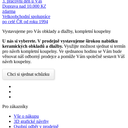
3. pracovní den u Vás
Doprava nad 10.000 Kč
zdarma
Velkoobchodní spolupráce
po celé ČR od roku 1994
Vystavujeme pro Vás obklady a dlažby, kompletní koupelny
U nás si vyberete.
V prodejně vystavujeme širokou nabídku
keramických obkladů a dlažby.
Využijte možnost sjednat si termín
pro návrh kompletní koupelny. Ve sjednanou hodinu se Vám bude
věnovat náš odborný prodejce a pomůže Vám společně sestavit Váš
návrh koupelny.
Chci si sjednat schůzku
Pro zákazníky
Vše o nákupu
3D grafické návrhy
Osobní odběr v prodejně