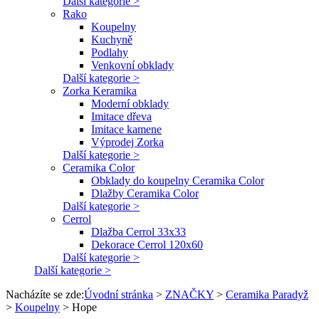
Další kategorie >
Rako
Koupelny
Kuchyně
Podlahy
Venkovní obklady
Další kategorie >
Zorka Keramika
Moderní obklady
Imitace dřeva
Imitace kamene
Výprodej Zorka
Další kategorie >
Ceramika Color
Obklady do koupelny Ceramika Color
Dlažby Ceramika Color
Další kategorie >
Cerrol
Dlažba Cerrol 33x33
Dekorace Cerrol 120x60
Další kategorie >
Další kategorie >
Nacházíte se zde:
Úvodní stránka
>
ZNAČKY
>
Ceramika Paradyž
>
Koupelny
>
Hope