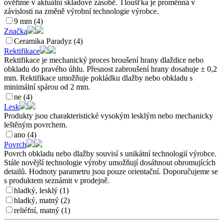
ověříme v aktuální skladové zásobě. Tloušťka je proměnná v
závislosti na změně výrobní technologie výrobce.
9 mm (4)
Značka
Ceramika Paradyz (4)
Rektifikace
Rektifikace je mechanický proces broušení hrany dlaždice nebo
obkladu do pravého úhlu. Přesnost zabroušení hrany dosahuje ± 0,2
mm. Rektifikace umožňuje pokládku dlažby nebo obkladu s
minimální spárou od 2 mm.
ne (4)
Lesk
Produkty jsou charakteristické vysokým lesklým nebo mechanicky
leštěným povrchem.
ano (4)
Povrch
Povrch obkladu nebo dlažby souvisí s unikátní technologií výrobce.
Stále novější technologie výroby umožňují dosáhnout ohromujících
detailů. Hodnoty parametru jsou pouze orientační. Doporučujeme se
s produktem seznámit v prodejně.
hladký, lesklý (1)
hladký, matný (2)
reliéfní, matný (1)