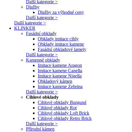
Další kategorie >
Dlažby
Dlažby za výhodné ceny
Další kategorie >
Další kategorie >
KLINKER
Fasádní obklady
Obklady imitace cihly
Obklady imitace kamene
Fasádní obkladové lamely
Další kategorie >
Kamenné obklady
Imitace kamene Aragon
Imitace kamene Canella
Imitace kamene Nigella
Obkladový kámen
Imitace kamene Zebrina
Další kategorie >
Cihlové obklady
Cihlové obklady Burgund
Cihlové obklady Rot
Cihlové obklady Loft Brick
Cihlové obklady Retro Brick
Další kategorie >
Přírodní kámen