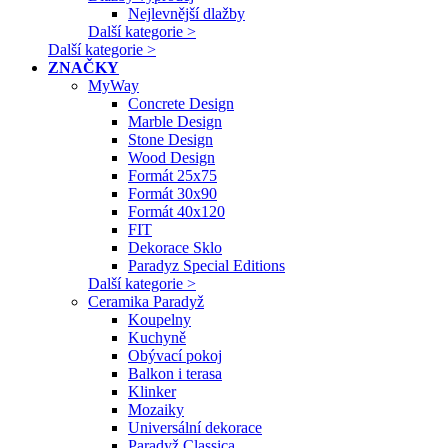
Nejlevnější dlažby
Další kategorie >
Další kategorie >
ZNAČKY
MyWay
Concrete Design
Marble Design
Stone Design
Wood Design
Formát 25x75
Formát 30x90
Formát 40x120
FIT
Dekorace Sklo
Paradyz Special Editions
Další kategorie >
Ceramika Paradyž
Koupelny
Kuchyně
Obývací pokoj
Balkon i terasa
Klinker
Mozaiky
Universální dekorace
Paradyž Classica