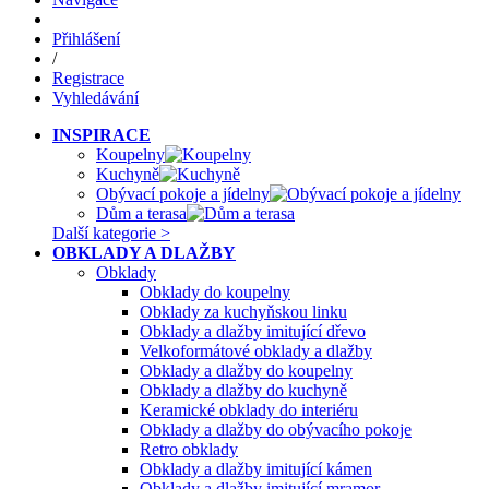
Přihlášení
/
Registrace
Vyhledávání
INSPIRACE
Koupelny
Kuchyně
Obývací pokoje a jídelny
Dům a terasa
Další kategorie >
OBKLADY A DLAŽBY
Obklady
Obklady do koupelny
Obklady za kuchyňskou linku
Obklady a dlažby imitující dřevo
Velkoformátové obklady a dlažby
Obklady a dlažby do koupelny
Obklady a dlažby do kuchyně
Keramické obklady do interiéru
Obklady a dlažby do obývacího pokoje
Retro obklady
Obklady a dlažby imitující kámen
Obklady a dlažby imitující mramor