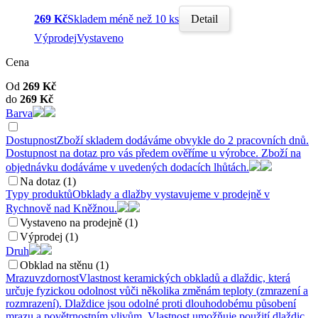
269 Kč
Skladem méně než 10 ks
Detail
Výprodej
Vystaveno
Cena
Od
269
Kč
do
269
Kč
Barva
Dostupnost
Zboží skladem dodáváme obvykle do 2 pracovních dnů.
Dostupnost na dotaz pro vás předem ověříme u výrobce. Zboží na
objednávku dodáváme v uvedených dodacích lhůtách.
Na dotaz (1)
Typy produktů
Obklady a dlažby vystavujeme v prodejně v
Rychnově nad Kněžnou.
Vystaveno na prodejně (1)
Výprodej (1)
Druh
Obklad na stěnu (1)
Mrazuvzdornost
Vlastnost keramických obkladů a dlaždic, která
určuje fyzickou odolnost vůči několika změnám teploty (zmrazení a
rozmrazení). Dlaždice jsou odolné proti dlouhodobému působení
mrazu a povětrnostním vlivům. Vlastnost umožňuje použití dlaždic