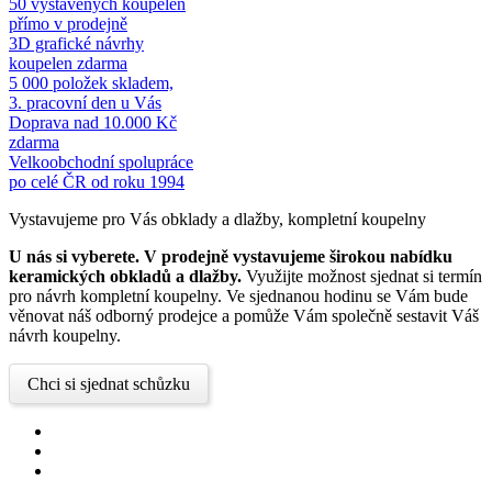
50 vystavených koupelen
přímo v prodejně
3D grafické návrhy
koupelen zdarma
5 000 položek skladem,
3. pracovní den u Vás
Doprava nad 10.000 Kč
zdarma
Velkoobchodní spolupráce
po celé ČR od roku 1994
Vystavujeme pro Vás obklady a dlažby, kompletní koupelny
U nás si vyberete.
V prodejně vystavujeme širokou nabídku
keramických obkladů a dlažby.
Využijte možnost sjednat si termín
pro návrh kompletní koupelny. Ve sjednanou hodinu se Vám bude
věnovat náš odborný prodejce a pomůže Vám společně sestavit Váš
návrh koupelny.
Chci si sjednat schůzku