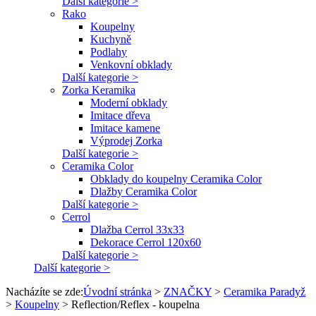
Další kategorie >
Rako
Koupelny
Kuchyně
Podlahy
Venkovní obklady
Další kategorie >
Zorka Keramika
Moderní obklady
Imitace dřeva
Imitace kamene
Výprodej Zorka
Další kategorie >
Ceramika Color
Obklady do koupelny Ceramika Color
Dlažby Ceramika Color
Další kategorie >
Cerrol
Dlažba Cerrol 33x33
Dekorace Cerrol 120x60
Další kategorie >
Další kategorie >
Nacházíte se zde:
Úvodní stránka
>
ZNAČKY
>
Ceramika Paradyž
>
Koupelny
>
Reflection/Reflex - koupelna