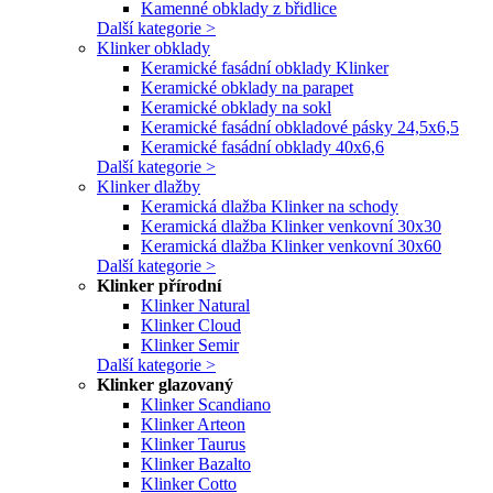
Kamenné obklady z břidlice
Další kategorie >
Klinker obklady
Keramické fasádní obklady Klinker
Keramické obklady na parapet
Keramické obklady na sokl
Keramické fasádní obkladové pásky 24,5x6,5
Keramické fasádní obklady 40x6,6
Další kategorie >
Klinker dlažby
Keramická dlažba Klinker na schody
Keramická dlažba Klinker venkovní 30x30
Keramická dlažba Klinker venkovní 30x60
Další kategorie >
Klinker přírodní
Klinker Natural
Klinker Cloud
Klinker Semir
Další kategorie >
Klinker glazovaný
Klinker Scandiano
Klinker Arteon
Klinker Taurus
Klinker Bazalto
Klinker Cotto