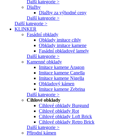
Další kategorie >
Dlažby
Dlažby za výhodné ceny
Další kategorie >
Další kategorie >
KLINKER
Fasádní obklady
Obklady imitace cihly
Obklady imitace kamene
Fasádní obkladové lamely
Další kategorie >
Kamenné obklady
Imitace kamene Aragon
Imitace kamene Canella
Imitace kamene Nigella
Obkladový kámen
Imitace kamene Zebrina
Další kategorie >
Cihlové obklady
Cihlové obklady Burgund
Cihlové obklady Rot
Cihlové obklady Loft Brick
Cihlové obklady Retro Brick
Další kategorie >
Přírodní kámen