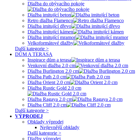
Dlažba do obývacího pokoje
Dlažba imitující beton
Retro dlažba Flamenco
Dlažba imitující dřevo
Dlažba imitující kámen
Dlažba imitující mramor
Velkoformátové dlažby
Další kategorie >
DŮM A TERASA
Inspirace dům a terasa
Venkovní dlažba 2.0 cm
Dlažba Burlington 2.0 cm
Dlažba Path 2.0 cm
Dlažba Orient 2.0 cm
Dlažba Rustic Gold 2.0 cm
Dlažba Ragaya 2.0 cm
Dlažba Cliff 2.0 cm
Další kategorie >
VÝPRODEJ
Obklady výprodej
Nejlevnější obklady
Další kategorie >
Dlažby výprodej