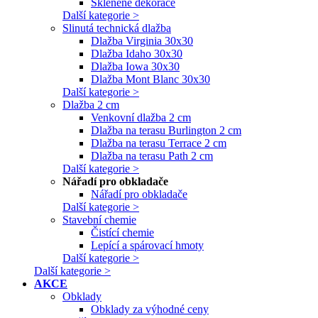
Skleněné dekorace
Další kategorie >
Slinutá technická dlažba
Dlažba Virginia 30x30
Dlažba Idaho 30x30
Dlažba Iowa 30x30
Dlažba Mont Blanc 30x30
Další kategorie >
Dlažba 2 cm
Venkovní dlažba 2 cm
Dlažba na terasu Burlington 2 cm
Dlažba na terasu Terrace 2 cm
Dlažba na terasu Path 2 cm
Další kategorie >
Nářadí pro obkladače
Nářadí pro obkladače
Další kategorie >
Stavební chemie
Čistící chemie
Lepící a spárovací hmoty
Další kategorie >
Další kategorie >
AKCE
Obklady
Obklady za výhodné ceny