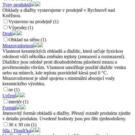
Typy produktů
Obklady a dlažby vystavujeme v prodejně v Rychnově nad
Kněžnou.
Vystaveno na prodejně (1)
Výprodej (1)
Druh
Obklad na stěnu (1)
Mrazuvzdornost
Vlastnost keramických obkladů a dlaždic, která určuje fyzickou
odolnost vůči několika změnám teploty (zmrazení a rozmrazení).
Dlaždice jsou odolné proti dlouhodobému působení mrazu a
povětrnostním vlivům. Vlastnost umožňuje použití dlaždic venku
nebo na místech, kde teplota pravidelně klesá pod 0 °C.
Mrazuvzdornost je silně spojena s minimální absorpcí vody
keramického výrobku.
ne (1)
Určení
interiér (1)
Formát
Jmenovitý formát obkladů a dlažby. Přesný rozměr produktu zjistíte
v detailu produktu. Uvedené hodnoty jsou pro filtr zjednodušeny.
30 x 30 cm (1)
Síla / Tloušťka