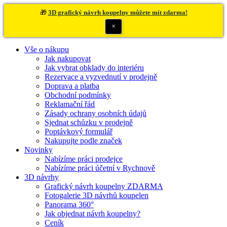
🎁
3D grafický návrh koupelny můžete mít zdarma!
×
Vše o nákupu
Jak nakupovat
Jak vybrat obklady do interiéru
Rezervace a vyzvednutí v prodejně
Doprava a platba
Obchodní podmínky
Reklamační řád
Zásady ochrany osobních údajů
Sjednat schůzku v prodejně
Poptávkový formulář
Nakupujte podle značek
Novinky
Nabízíme práci prodejce
Nabízíme práci účetní v Rychnově
3D návrhy
Grafický návrh koupelny ZDARMA
Fotogalerie 3D návrhů koupelen
Panorama 360°
Jak objednat návrh koupelny?
Ceník