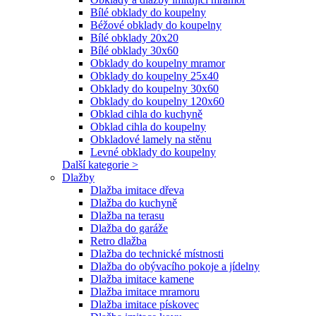
Bílé obklady do koupelny
Béžové obklady do koupelny
Bílé obklady 20x20
Bílé obklady 30x60
Obklady do koupelny mramor
Obklady do koupelny 25x40
Obklady do koupelny 30x60
Obklady do koupelny 120x60
Obklad cihla do kuchyně
Obklad cihla do koupelny
Obkladové lamely na stěnu
Levné obklady do koupelny
Další kategorie >
Dlažby
Dlažba imitace dřeva
Dlažba do kuchyně
Dlažba na terasu
Dlažba do garáže
Retro dlažba
Dlažba do technické místnosti
Dlažba do obývacího pokoje a jídelny
Dlažba imitace kamene
Dlažba imitace mramoru
Dlažba imitace pískovec