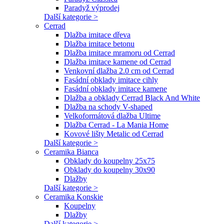
Paradyž výprodej
Další kategorie >
Cerrad
Dlažba imitace dřeva
Dlažba imitace betonu
Dlažba imitace mramoru od Cerrad
Dlažba imitace kamene od Cerrad
Venkovní dlažba 2.0 cm od Cerrad
Fasádní obklady imitace cihly
Fasádní obklady imitace kamene
Dlažba a obklady Cerrad Black And White
Dlažba na schody V-shaped
Velkoformátová dlažba Ultime
Dlažba Cerrad - La Mania Home
Kovové lišty Metalic od Cerrad
Další kategorie >
Ceramika Bianca
Obklady do koupelny 25x75
Obklady do koupelny 30x90
Dlažby
Další kategorie >
Ceramika Konskie
Koupelny
Dlažby
Další kategorie >