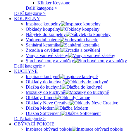
Klinker Keystone
Další kategorie >
Další kategorie >
KOUPELNY
Inspirace koupelny
Obklady koupelny
Nábytek do koupelny
Vodovodní baterie
Sanitární keramika
Zrcadla a osvětlení
Vany a vanové zástěny
Sprchové kouty a vaničky
Další kategorie >
KUCHYNĚ
Inspirace kuchyně
Obklady do kuchyně
Dlažba do kuchyně
Mozaiky do kuchyně
Obklady Tamoe
Obklady Neve Creative
Dlažba Modern
Dlažba Softcement
Další kategorie >
OBÝVACÍ POKOJE
Inspirace obývací pokoje