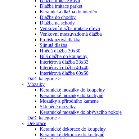
Dlažba imitace kovu
Dlažba imitace parket
Keramická dlažba do interiéru
Dlažba do chodby
Dlažba na schody
Venkovní dlažba imitace dřeva
Venkovní mrazuvzdorná dlažba
Protiskluzová dlažba
Slinutá dlažba
Hnědá dlažba 30x30
Bílá dlažba do koupelny
Interiérová dlažba 33x33
Interiérová dlažba 40x40
Interiérová dlažba 60x60
Další kategorie >
Mozaiky
Keramické mozaiky do koupelny
Keramické mozaiky do kuchyně
Mozaiky z přírodního kamene
Skleněné mozaiky
Keramické mozaiky do obývacího pokoje
Další kategorie >
Dekorace
Keramické dekorace do koupelny
Keramické dekorace do kuchyně