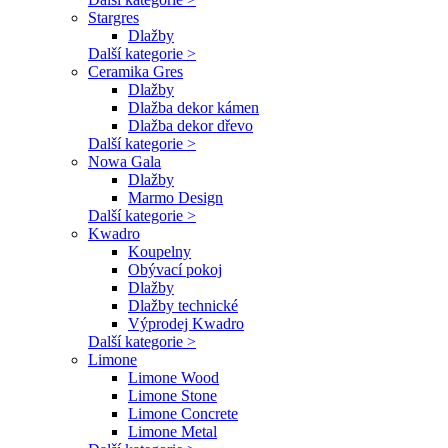
Stargres
Dlažby
Další kategorie >
Ceramika Gres
Dlažby
Dlažba dekor kámen
Dlažba dekor dřevo
Další kategorie >
Nowa Gala
Dlažby
Marmo Design
Další kategorie >
Kwadro
Koupelny
Obývací pokoj
Dlažby
Dlažby technické
Výprodej Kwadro
Další kategorie >
Limone
Limone Wood
Limone Stone
Limone Concrete
Limone Metal