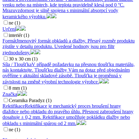
venku nebo na místech, kde teplota pravidelně klesá pod 0 °C.
Mrazuvzdornost je silně spojena s minimální absorpcí vody
keramického výrobku.
ne (1)
Určení
interiér (1)
Formát
Jmenovitý formát obkladů a dlažby. Přesný rozměr produktu
zjistíte v detailu produktu. Uvedené hodnoty jsou pro filtr
zjednodušeny.
30 x 30 cm (1)
Síla / Tloušťka
V případě požadavku na přesnou tloušťku materiálu,
nás kontaktujte. Tloušťku dlažby Vám na dotaz před objednáním
ověříme v aktuální skladové zásobě. Tloušťka je proměnná v
závislosti na změně výrobní technologie výrobce.
8 mm (1)
Značka
Ceramika Paradyz (1)
Rektifikace
Rektifikace je mechanický proces broušení hrany
dlaždice nebo obkladu do pravého úhlu. Přesnost zabroušení hrany
dosahuje ± 0,2 mm. Rektifikace umožňuje pokládku dlažby nebo
obkladu s minimální spárou od 2 mm.
ne (1)