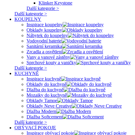
Klinker Keystone
Další kategorie >
Další kategorie >
KOUPELNY
Inspirace koupelny
Obklady koupelny
Nábytek do koupelny
Vodovodní baterie
Sanitární keramika
Zrcadla a osvětlení
Vany a vanové zástěny
Sprchové kouty a vaničky
Další kategorie >
KUCHYNĚ
Inspirace kuchyně
Obklady do kuchyně
Dlažba do kuchyně
Mozaiky do kuchyně
Obklady Tamoe
Obklady Neve Creative
Dlažba Modern
Dlažba Softcement
Další kategorie >
OBÝVACÍ POKOJE
Inspirace obývací pokoje