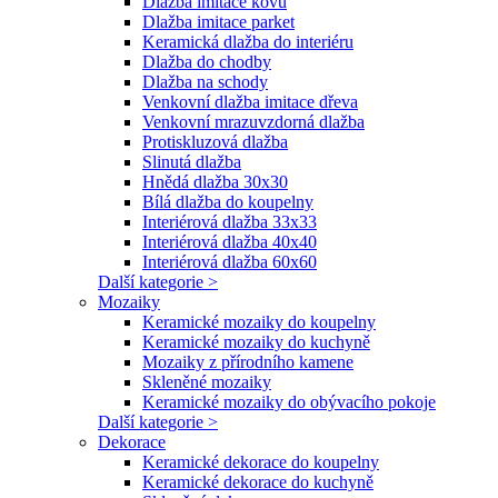
Dlažba imitace kovu
Dlažba imitace parket
Keramická dlažba do interiéru
Dlažba do chodby
Dlažba na schody
Venkovní dlažba imitace dřeva
Venkovní mrazuvzdorná dlažba
Protiskluzová dlažba
Slinutá dlažba
Hnědá dlažba 30x30
Bílá dlažba do koupelny
Interiérová dlažba 33x33
Interiérová dlažba 40x40
Interiérová dlažba 60x60
Další kategorie >
Mozaiky
Keramické mozaiky do koupelny
Keramické mozaiky do kuchyně
Mozaiky z přírodního kamene
Skleněné mozaiky
Keramické mozaiky do obývacího pokoje
Další kategorie >
Dekorace
Keramické dekorace do koupelny
Keramické dekorace do kuchyně