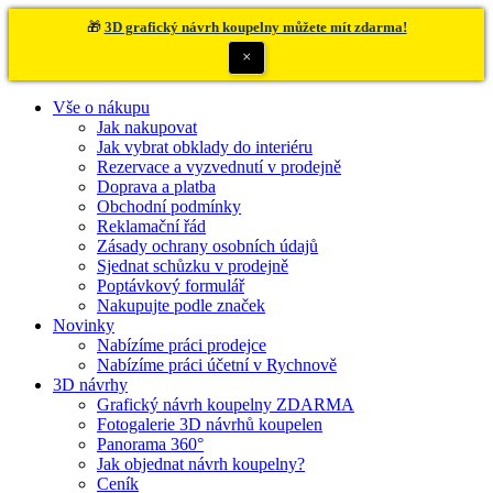
🎁
3D grafický návrh koupelny můžete mít zdarma!
×
Vše o nákupu
Jak nakupovat
Jak vybrat obklady do interiéru
Rezervace a vyzvednutí v prodejně
Doprava a platba
Obchodní podmínky
Reklamační řád
Zásady ochrany osobních údajů
Sjednat schůzku v prodejně
Poptávkový formulář
Nakupujte podle značek
Novinky
Nabízíme práci prodejce
Nabízíme práci účetní v Rychnově
3D návrhy
Grafický návrh koupelny ZDARMA
Fotogalerie 3D návrhů koupelen
Panorama 360°
Jak objednat návrh koupelny?
Ceník