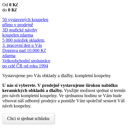
Od
0
Kč
do
0
Kč
50 vystavených koupelen
přímo v prodejně
3D grafické návrhy
koupelen zdarma
5 000 položek skladem,
3. pracovní den u Vás
Doprava nad 10.000 Kč
zdarma
Velkoobchodní spolupráce
po celé ČR od roku 1994
Vystavujeme pro Vás obklady a dlažby, kompletní koupelny
U nás si vyberete.
V prodejně vystavujeme širokou nabídku
keramických obkladů a dlažby.
Využijte možnost sjednat si termín
pro návrh kompletní koupelny. Ve sjednanou hodinu se Vám bude
věnovat náš odborný prodejce a pomůže Vám společně sestavit Váš
návrh koupelny.
Chci si sjednat schůzku