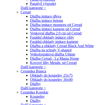
Paradyž výprodej
Další kategorie >
Cerrad
Dlažba imitace dřeva
Dlažba imitace betonu
Dlažba imitace mramoru od Cerrad
Dlažba imitace kamene od Cerrad
Venkovní dlažba 2.0 cm od Cerrad
Fasádní obklady imitace cihly
Fasádní obklady imitace kamene
Dlažba a obklady Cerrad Black And White
Dlažba na schody V-shaped
Velkoformátová dlažba Ultime
Dlažba Cerrad - La Mania Home
Kovové lišty Metalic od Cerrad
Další kategorie >
Ceramika Bianca
Obklady do koupelny 25x75
Obklady do koupelny 30x90
Dlažby
Další kategorie >
Ceramika Konskie
Koupelny
Dlažby
Další kategorie >