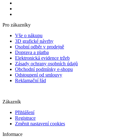
Pro zákazníky
Vše o nákupu
3D grafické návrhy
Osobní odběr v prodejně
Doprava a platba
Elektronická evidence tržeb
Zásady ochrany osobních údajů
Obchodní podmínky e-shopu
Odstoupení od smlouvy
Reklamační řád
Zákazník
Přihlášení
Registrace
Změnit nastavení cookies
Informace