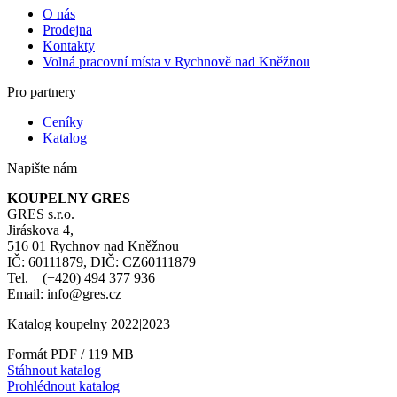
O nás
Prodejna
Kontakty
Volná pracovní místa v Rychnově nad Kněžnou
Pro partnery
Ceníky
Katalog
Napište nám
KOUPELNY GRES
GRES s.r.o.
Jiráskova 4,
516 01 Rychnov nad Kněžnou
IČ: 60111879, DIČ: CZ60111879
Tel. (+420) 494 377 936
Email: info@gres.cz
Katalog koupelny 2022|2023
Formát PDF / 119 MB
Stáhnout katalog
Prohlédnout katalog