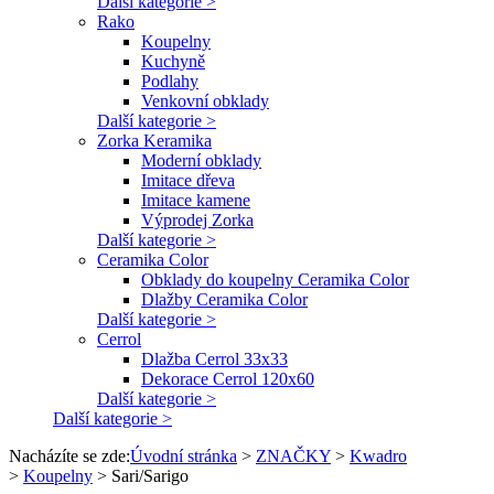
Další kategorie >
Rako
Koupelny
Kuchyně
Podlahy
Venkovní obklady
Další kategorie >
Zorka Keramika
Moderní obklady
Imitace dřeva
Imitace kamene
Výprodej Zorka
Další kategorie >
Ceramika Color
Obklady do koupelny Ceramika Color
Dlažby Ceramika Color
Další kategorie >
Cerrol
Dlažba Cerrol 33x33
Dekorace Cerrol 120x60
Další kategorie >
Další kategorie >
Nacházíte se zde:
Úvodní stránka
>
ZNAČKY
>
Kwadro
>
Koupelny
>
Sari/Sarigo