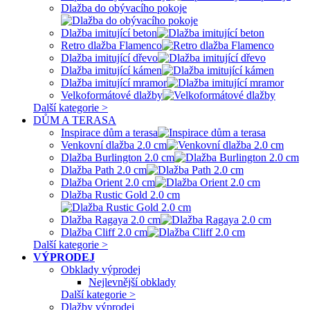
Dlažba do obývacího pokoje
Dlažba imitující beton
Retro dlažba Flamenco
Dlažba imitující dřevo
Dlažba imitující kámen
Dlažba imitující mramor
Velkoformátové dlažby
Další kategorie >
DŮM A TERASA
Inspirace dům a terasa
Venkovní dlažba 2.0 cm
Dlažba Burlington 2.0 cm
Dlažba Path 2.0 cm
Dlažba Orient 2.0 cm
Dlažba Rustic Gold 2.0 cm
Dlažba Ragaya 2.0 cm
Dlažba Cliff 2.0 cm
Další kategorie >
VÝPRODEJ
Obklady výprodej
Nejlevnější obklady
Další kategorie >
Dlažby výprodej