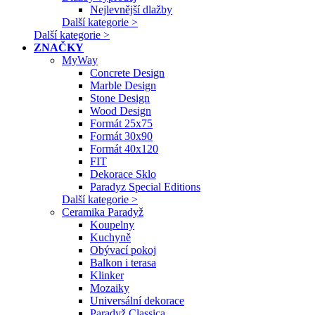
Nejlevnější dlažby
Další kategorie >
Další kategorie >
ZNAČKY
MyWay
Concrete Design
Marble Design
Stone Design
Wood Design
Formát 25x75
Formát 30x90
Formát 40x120
FIT
Dekorace Sklo
Paradyz Special Editions
Další kategorie >
Ceramika Paradyž
Koupelny
Kuchyně
Obývací pokoj
Balkon i terasa
Klinker
Mozaiky
Universální dekorace
Paradyž Classica