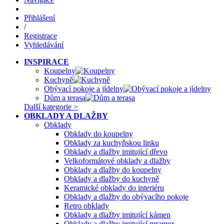
Přihlášení
/
Registrace
Vyhledávání
INSPIRACE
Koupelny
Kuchyně
Obývací pokoje a jídelny
Dům a terasa
Další kategorie >
OBKLADY A DLAŽBY
Obklady
Obklady do koupelny
Obklady za kuchyňskou linku
Obklady a dlažby imitující dřevo
Velkoformátové obklady a dlažby
Obklady a dlažby do koupelny
Obklady a dlažby do kuchyně
Keramické obklady do interiéru
Obklady a dlažby do obývacího pokoje
Retro obklady
Obklady a dlažby imitující kámen
Obklady a dlažby imitující mramor