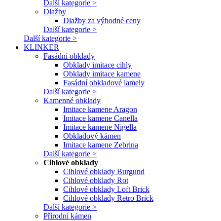
Další kategorie >
Dlažby
Dlažby za výhodné ceny
Další kategorie >
Další kategorie >
KLINKER
Fasádní obklady
Obklady imitace cihly
Obklady imitace kamene
Fasádní obkladové lamely
Další kategorie >
Kamenné obklady
Imitace kamene Aragon
Imitace kamene Canella
Imitace kamene Nigella
Obkladový kámen
Imitace kamene Zebrina
Další kategorie >
Cihlové obklady
Cihlové obklady Burgund
Cihlové obklady Rot
Cihlové obklady Loft Brick
Cihlové obklady Retro Brick
Další kategorie >
Přírodní kámen