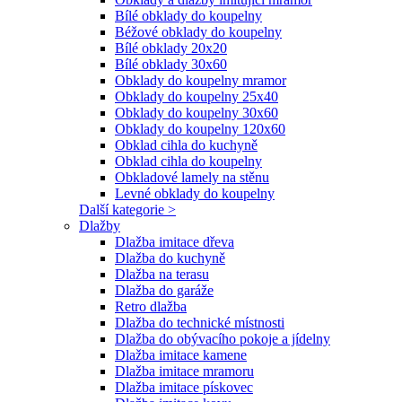
Bílé obklady do koupelny
Béžové obklady do koupelny
Bílé obklady 20x20
Bílé obklady 30x60
Obklady do koupelny mramor
Obklady do koupelny 25x40
Obklady do koupelny 30x60
Obklady do koupelny 120x60
Obklad cihla do kuchyně
Obklad cihla do koupelny
Obkladové lamely na stěnu
Levné obklady do koupelny
Další kategorie >
Dlažby
Dlažba imitace dřeva
Dlažba do kuchyně
Dlažba na terasu
Dlažba do garáže
Retro dlažba
Dlažba do technické místnosti
Dlažba do obývacího pokoje a jídelny
Dlažba imitace kamene
Dlažba imitace mramoru
Dlažba imitace pískovec