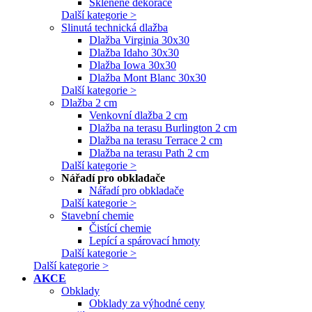
Skleněné dekorace
Další kategorie >
Slinutá technická dlažba
Dlažba Virginia 30x30
Dlažba Idaho 30x30
Dlažba Iowa 30x30
Dlažba Mont Blanc 30x30
Další kategorie >
Dlažba 2 cm
Venkovní dlažba 2 cm
Dlažba na terasu Burlington 2 cm
Dlažba na terasu Terrace 2 cm
Dlažba na terasu Path 2 cm
Další kategorie >
Nářadí pro obkladače
Nářadí pro obkladače
Další kategorie >
Stavební chemie
Čistící chemie
Lepící a spárovací hmoty
Další kategorie >
Další kategorie >
AKCE
Obklady
Obklady za výhodné ceny