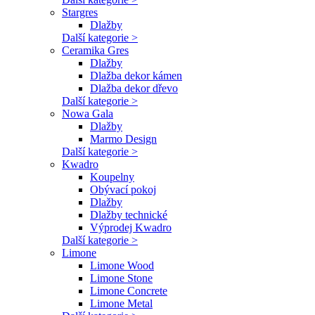
Stargres
Dlažby
Další kategorie >
Ceramika Gres
Dlažby
Dlažba dekor kámen
Dlažba dekor dřevo
Další kategorie >
Nowa Gala
Dlažby
Marmo Design
Další kategorie >
Kwadro
Koupelny
Obývací pokoj
Dlažby
Dlažby technické
Výprodej Kwadro
Další kategorie >
Limone
Limone Wood
Limone Stone
Limone Concrete
Limone Metal