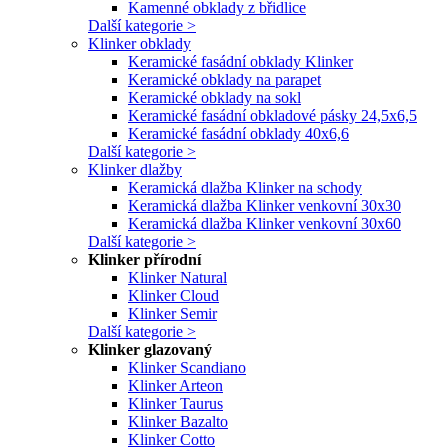
Kamenné obklady z břidlice
Další kategorie >
Klinker obklady
Keramické fasádní obklady Klinker
Keramické obklady na parapet
Keramické obklady na sokl
Keramické fasádní obkladové pásky 24,5x6,5
Keramické fasádní obklady 40x6,6
Další kategorie >
Klinker dlažby
Keramická dlažba Klinker na schody
Keramická dlažba Klinker venkovní 30x30
Keramická dlažba Klinker venkovní 30x60
Další kategorie >
Klinker přírodní
Klinker Natural
Klinker Cloud
Klinker Semir
Další kategorie >
Klinker glazovaný
Klinker Scandiano
Klinker Arteon
Klinker Taurus
Klinker Bazalto
Klinker Cotto