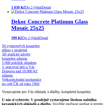
1 039 Kč
Do 2 týdnů
Detail
Dekor Concrete Platinum Glass
Mosaic 25x25
599 Kč
Do 2 týdnů
Detail
50 vystavených koupelen
přímo v prodejně
3D grafické návrhy
koupelen zdarma
5 000 položek skladem,
3. pracovní den u Vás
Doprava nad 10.000 Kč
zdarma
Velkoobchodní spolupráce
po celé ČR od roku 1994
Vystavujeme pro Vás obklady a dlažby, kompletní koupelny
U nás si vyberete.
V prodejně vystavujeme širokou nabídku
keramických obkladů a dlažby.
Využijte možnost sjednat si termín