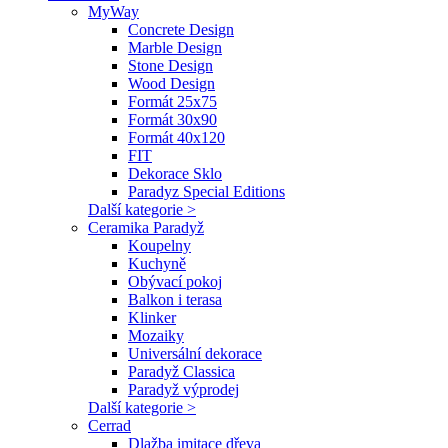
MyWay
Concrete Design
Marble Design
Stone Design
Wood Design
Formát 25x75
Formát 30x90
Formát 40x120
FIT
Dekorace Sklo
Paradyz Special Editions
Další kategorie >
Ceramika Paradyž
Koupelny
Kuchyně
Obývací pokoj
Balkon i terasa
Klinker
Mozaiky
Universální dekorace
Paradyž Classica
Paradyž výprodej
Další kategorie >
Cerrad
Dlažba imitace dřeva