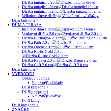
Dlažba imitující dřevo
Dlažba imitující kámen
Dlažba imitující mramor
Velkoformátové dlažby
Další kategorie >
DŮM A TERASA
Inspirace dům a terasa
Venkovní dlažba 2.0 cm
Dlažba Burlington 2.0 cm
Dlažba Path 2.0 cm
Dlažba Orient 2.0 cm
Dlažba Rustic Gold 2.0 cm
Dlažba Ragaya 2.0 cm
Dlažba Cliff 2.0 cm
Další kategorie >
VÝPRODEJ
Obklady výprodej
Nejlevnější obklady
Další kategorie >
Dlažby výprodej
Nejlevnější dlažby
Další kategorie >
Další kategorie >
ZNAČKY