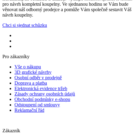
pro návrh kompletní koupelny. Ve sjednanou hodinu se Vám bude
věnovat náš odborný prodejce a pomůže Vám společně sestavit Váš
návrh koupelny.
Chci si sjednat schůzku
Pro zákazníky
Vše o nákupu
3D grafické návrhy
Osobní odběr v prodejně
Doprava a platba
Elektronická evidence tržeb
Zásady ochrany osobních údajů
Obchodní podmínky e-shopu
Odstoupení od smlouvy
Reklamační řád
Zákazník