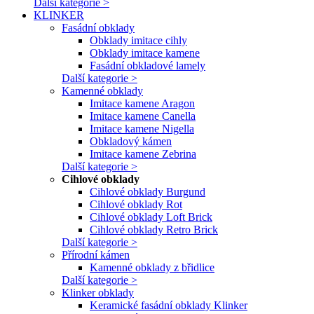
Další kategorie >
KLINKER
Fasádní obklady
Obklady imitace cihly
Obklady imitace kamene
Fasádní obkladové lamely
Další kategorie >
Kamenné obklady
Imitace kamene Aragon
Imitace kamene Canella
Imitace kamene Nigella
Obkladový kámen
Imitace kamene Zebrina
Další kategorie >
Cihlové obklady
Cihlové obklady Burgund
Cihlové obklady Rot
Cihlové obklady Loft Brick
Cihlové obklady Retro Brick
Další kategorie >
Přírodní kámen
Kamenné obklady z břidlice
Další kategorie >
Klinker obklady
Keramické fasádní obklady Klinker