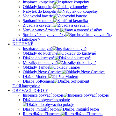
Inspirace koupelny
Obklady koupelny
Nábytek do koupelny
Vodovodní baterie
Sanitární keramika
Zrcadla a osvětlení
Vany a vanové zástěny
Sprchové kouty a vaničky
Další kategorie >
KUCHYNĚ
Inspirace kuchyně
Obklady do kuchyně
Dlažba do kuchyně
Mozaiky do kuchyně
Obklady Tamoe
Obklady Neve Creative
Dlažba Modern
Dlažba Softcement
Další kategorie >
OBÝVACÍ POKOJE
Inspirace obývací pokoje
Dlažba do obývacího pokoje
Dlažba imitující beton
Retro dlažba Flamenco