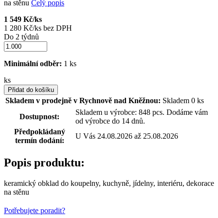
na stěnu
Celý popis
1 549 Kč/ks
1 280 Kč/ks bez DPH
Do 2 týdnů
Minimální odběr:
1 ks
ks
Přidat do košíku
Skladem v prodejně v Rychnově nad Kněžnou:
Skladem 0 ks
Skladem u výrobce: 848 pcs. Dodáme vám
Dostupnost:
od výrobce do 14 dnů.
Předpokládaný
U Vás 24.08.2026 až 25.08.2026
termín dodání:
Popis produktu:
keramický obklad do koupelny, kuchyně, jídelny, interiéru, dekorace
na stěnu
Potřebujete poradit?