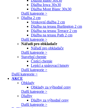
Dlažba Idaho 30x30
Dlažba Iowa 30x30
Dlažba Mont Blanc 30x30
Další kategorie >
Dlažba 2 cm
Venkovní dlažba 2 cm
Dlažba na terasu Burlington 2 cm
Dlažba na terasu Terrace 2 cm
Dlažba na terasu Path 2 cm
Další kategorie >
Nářadí pro obkladače
Nářadí pro obkladače
Další kategorie >
Stavební chemie
Čistící chemie
Lepící a spárovací hmoty
Další kategorie >
Další kategorie >
AKCE
Obklady
Obklady za výhodné ceny
Další kategorie >
Dlažby
Dlažby za výhodné ceny
Další kategorie >