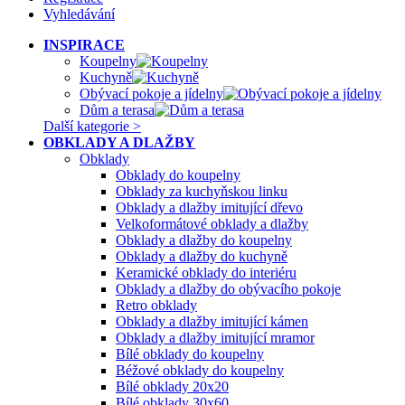
Vyhledávání
INSPIRACE
Koupelny
Kuchyně
Obývací pokoje a jídelny
Dům a terasa
Další kategorie >
OBKLADY A DLAŽBY
Obklady
Obklady do koupelny
Obklady za kuchyňskou linku
Obklady a dlažby imitující dřevo
Velkoformátové obklady a dlažby
Obklady a dlažby do koupelny
Obklady a dlažby do kuchyně
Keramické obklady do interiéru
Obklady a dlažby do obývacího pokoje
Retro obklady
Obklady a dlažby imitující kámen
Obklady a dlažby imitující mramor
Bílé obklady do koupelny
Béžové obklady do koupelny
Bílé obklady 20x20
Bílé obklady 30x60