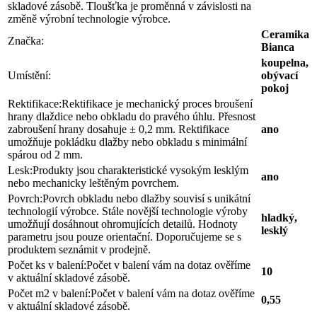
skladové zásobě. Tloušťka je proměnná v závislosti na
změně výrobní technologie výrobce.
Ceramika
Značka:
Bianca
koupelna,
Umístění:
obývací
pokoj
Rektifikace:
Rektifikace je mechanický proces broušení
hrany dlaždice nebo obkladu do pravého úhlu. Přesnost
zabroušení hrany dosahuje ± 0,2 mm. Rektifikace
ano
umožňuje pokládku dlažby nebo obkladu s minimální
spárou od 2 mm.
Lesk:
Produkty jsou charakteristické vysokým lesklým
ano
nebo mechanicky leštěným povrchem.
Povrch:
Povrch obkladu nebo dlažby souvisí s unikátní
technologií výrobce. Stále novější technologie výroby
hladký,
umožňují dosáhnout ohromujících detailů. Hodnoty
lesklý
parametru jsou pouze orientační. Doporučujeme se s
produktem seznámit v prodejně.
Počet ks v balení:
Počet v balení vám na dotaz ověříme
10
v aktuální skladové zásobě.
Počet m2 v balení:
Počet v balení vám na dotaz ověříme
0,55
v aktuální skladové zásobě.