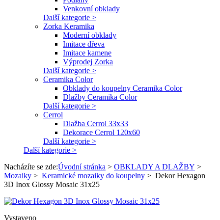
Venkovní obklady
Další kategorie >
Zorka Keramika
Moderní obklady
Imitace dřeva
Imitace kamene
Výprodej Zorka
Další kategorie >
Ceramika Color
Obklady do koupelny Ceramika Color
Dlažby Ceramika Color
Další kategorie >
Cerrol
Dlažba Cerrol 33x33
Dekorace Cerrol 120x60
Další kategorie >
Další kategorie >
Nacházíte se zde:
Úvodní stránka
>
OBKLADY A DLAŽBY
>
Mozaiky
>
Keramické mozaiky do koupelny
>
Dekor Hexagon
3D Inox Glossy Mosaic 31x25
Vystaveno