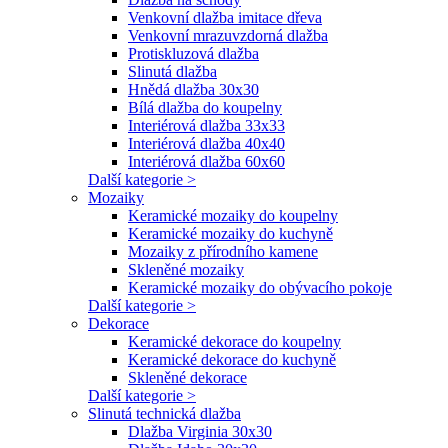
Venkovní dlažba imitace dřeva
Venkovní mrazuvzdorná dlažba
Protiskluzová dlažba
Slinutá dlažba
Hnědá dlažba 30x30
Bílá dlažba do koupelny
Interiérová dlažba 33x33
Interiérová dlažba 40x40
Interiérová dlažba 60x60
Další kategorie >
Mozaiky
Keramické mozaiky do koupelny
Keramické mozaiky do kuchyně
Mozaiky z přírodního kamene
Skleněné mozaiky
Keramické mozaiky do obývacího pokoje
Další kategorie >
Dekorace
Keramické dekorace do koupelny
Keramické dekorace do kuchyně
Skleněné dekorace
Další kategorie >
Slinutá technická dlažba
Dlažba Virginia 30x30