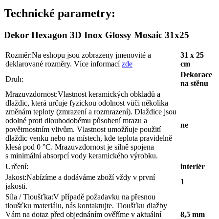
Technické parametry:
Dekor Hexagon 3D Inox Glossy Mosaic 31x25
Rozměr:
Na eshopu jsou zobrazeny jmenovité a
31 x 25
deklarované rozměry. Více informací
zde
cm
Dekorace
Druh:
na stěnu
Mrazuvzdornost:
Vlastnost keramických obkladů a
dlaždic, která určuje fyzickou odolnost vůči několika
změnám teploty (zmrazení a rozmrazení). Dlaždice jsou
odolné proti dlouhodobému působení mrazu a
ne
povětrnostním vlivům. Vlastnost umožňuje použití
dlaždic venku nebo na místech, kde teplota pravidelně
klesá pod 0 °C. Mrazuvzdornost je silně spojena
s minimální absorpcí vody keramického výrobku.
Určení:
interiér
Jakost:
Nabízíme a dodáváme zboží vždy v první
1
jakosti.
Síla / Tloušťka:
V případě požadavku na přesnou
tloušťku materiálu, nás kontaktujte. Tloušťku dlažby
Vám na dotaz před objednáním ověříme v aktuální
8,5 mm