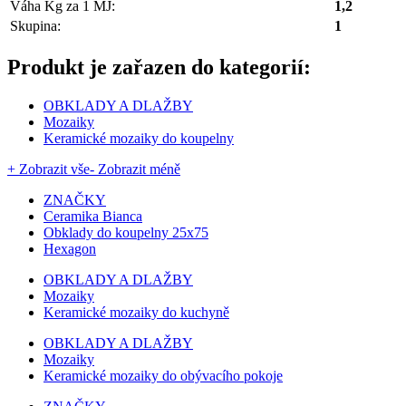
Váha Kg za 1 MJ:
1,2
Skupina:
1
Produkt je zařazen do kategorií:
OBKLADY A DLAŽBY
Mozaiky
Keramické mozaiky do koupelny
+ Zobrazit vše
- Zobrazit méně
ZNAČKY
Ceramika Bianca
Obklady do koupelny 25x75
Hexagon
OBKLADY A DLAŽBY
Mozaiky
Keramické mozaiky do kuchyně
OBKLADY A DLAŽBY
Mozaiky
Keramické mozaiky do obývacího pokoje