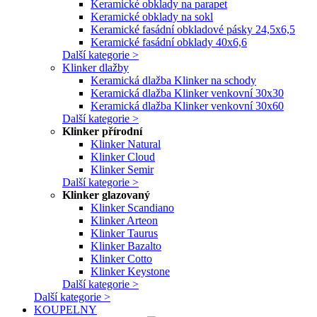
Keramické obklady na parapet
Keramické obklady na sokl
Keramické fasádní obkladové pásky 24,5x6,5
Keramické fasádní obklady 40x6,6
Další kategorie >
Klinker dlažby
Keramická dlažba Klinker na schody
Keramická dlažba Klinker venkovní 30x30
Keramická dlažba Klinker venkovní 30x60
Další kategorie >
Klinker přírodní
Klinker Natural
Klinker Cloud
Klinker Semir
Další kategorie >
Klinker glazovaný
Klinker Scandiano
Klinker Arteon
Klinker Taurus
Klinker Bazalto
Klinker Cotto
Klinker Keystone
Další kategorie >
Další kategorie >
KOUPELNY