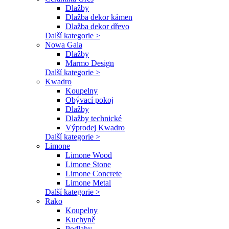
Dlažby
Dlažba dekor kámen
Dlažba dekor dřevo
Další kategorie >
Nowa Gala
Dlažby
Marmo Design
Další kategorie >
Kwadro
Koupelny
Obývací pokoj
Dlažby
Dlažby technické
Výprodej Kwadro
Další kategorie >
Limone
Limone Wood
Limone Stone
Limone Concrete
Limone Metal
Další kategorie >
Rako
Koupelny
Kuchyně
Podlahy