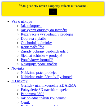
🎁
3D grafický návrh koupelny můžete mít zdarma!
×
Vše o nákupu
Jak nakupovat
Jak vybrat obklady do interiéru
Rezervace a vyzvednutí v prodejně
Doprava a platba
Obchodní podmínky
Reklamační řád
Zásady ochrany osobních údajů
Sjednat schůzku v prodejně
Poptávkový formulář
Nakupujte podle značek
Novinky
Nabízíme práci prodejce
Nabízíme práci účetní v Rychnově
3D návrhy
Grafický návrh koupelny ZDARMA
Fotogalerie 3D návrhů koupelen
Panorama 360°
Jak objednat návrh koupelny?
Ceník