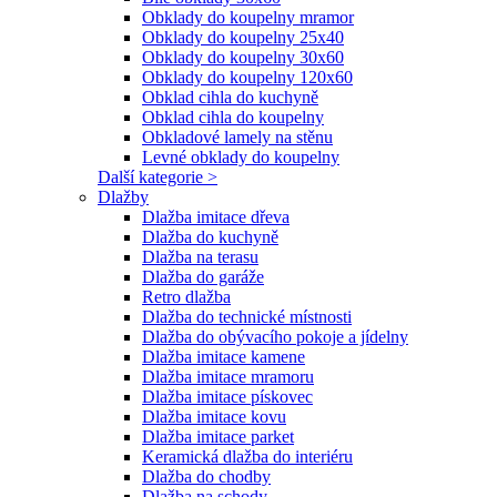
Obklady do koupelny mramor
Obklady do koupelny 25x40
Obklady do koupelny 30x60
Obklady do koupelny 120x60
Obklad cihla do kuchyně
Obklad cihla do koupelny
Obkladové lamely na stěnu
Levné obklady do koupelny
Další kategorie >
Dlažby
Dlažba imitace dřeva
Dlažba do kuchyně
Dlažba na terasu
Dlažba do garáže
Retro dlažba
Dlažba do technické místnosti
Dlažba do obývacího pokoje a jídelny
Dlažba imitace kamene
Dlažba imitace mramoru
Dlažba imitace pískovec
Dlažba imitace kovu
Dlažba imitace parket
Keramická dlažba do interiéru
Dlažba do chodby
Dlažba na schody