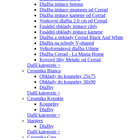
Dlažba imitace betonu
Dlažba imitace mramoru od Cerrad
Dlažba imitace kamene od Cerrad
Venkovní dlažba 2.0 cm od Cerrad
Fasádní obklady imitace cihly
Fasádní obklady imitace kamene
Dlažba a obklady Cerrad Black And White
Dlažba na schody V-shaped
Velkoformátová dlažba Ultime
Dlažba Cerrad - La Mania Home
Kovové lišty Metalic od Cerrad
Další kategorie >
Ceramika Bianca
Obklady do koupelny 25x75
Obklady do koupelny 30x90
Dlažby
Další kategorie >
Ceramika Konskie
Koupelny
Dlažby
Další kategorie >
Stargres
Dlažby
Další kategorie >
Ceramika Gres