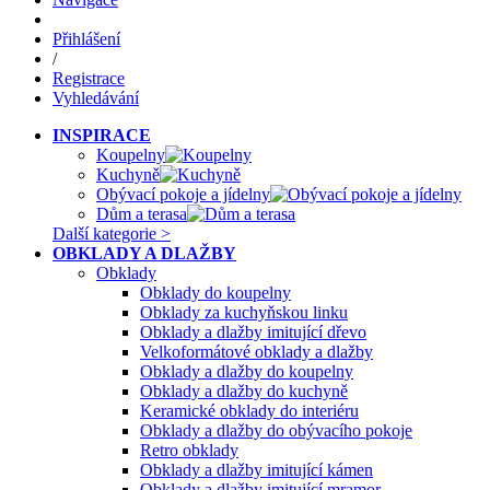
Přihlášení
/
Registrace
Vyhledávání
INSPIRACE
Koupelny
Kuchyně
Obývací pokoje a jídelny
Dům a terasa
Další kategorie >
OBKLADY A DLAŽBY
Obklady
Obklady do koupelny
Obklady za kuchyňskou linku
Obklady a dlažby imitující dřevo
Velkoformátové obklady a dlažby
Obklady a dlažby do koupelny
Obklady a dlažby do kuchyně
Keramické obklady do interiéru
Obklady a dlažby do obývacího pokoje
Retro obklady
Obklady a dlažby imitující kámen
Obklady a dlažby imitující mramor