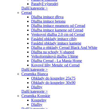
Paradyž výprodej
Další kategorie >
Cerrad
Dlažba imitace dřeva
Dlažba imitace betonu
Dlažba imitace mramoru od Cerrad
Dlažba imitace kamene od Cerrad
Venkovní dlažba 2.0 cm od Cerrad
Fasádní obklady imitace cihly
Fasádní obklady imitace kamene
Dlažba a obklady Cerrad Black And White
Dlažba na schody V-shaped
Velkoformátová dlažba Ultime
Dlažba Cerrad - La Mania Home
Kovové lišty Metalic od Cerrad
Další kategorie >
Ceramika Bianca
Obklady do koupelny 25x75
Obklady do koupelny 30x90
Dlažby
Další kategorie >
Ceramika Konskie
Koupelny
Dlažby
Další kategorie >