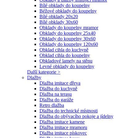
Bílé obklady do koupelny
Béžové obklady do koupelny
Bílé obklady 20x20
Bílé obklady 30x60
Obklady do koupelny mramor
Obklady do koupelny 25x40
Obklady do koupelny 30x60
Obklady do koupelny 120x60
Obklad cihla do kuchyně
Obklad cihla do koupelny
Obkladové lamely na stěnu
Levné obklady do koupelny
Další kategorie >
Dlažby
Dlažba imitace dřeva
Dlažba do kuchyně
Dlažba na terasu
Dlažba do garáže
Retro dlažba
Dlažba do technické místnosti
Dlažba do obývacího pokoje a jídelny
Dlažba imitace kamene
Dlažba imitace mramoru
Dlažba imitace pískovec