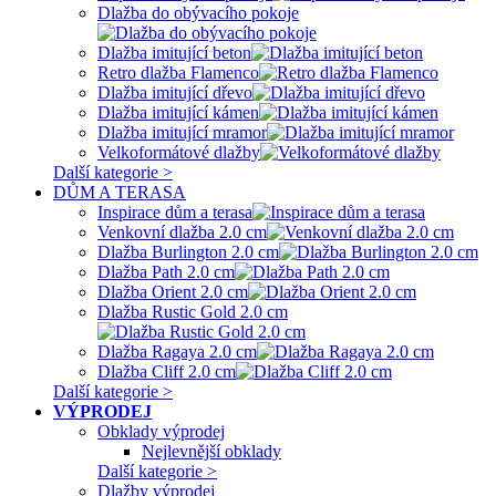
Dlažba do obývacího pokoje
Dlažba imitující beton
Retro dlažba Flamenco
Dlažba imitující dřevo
Dlažba imitující kámen
Dlažba imitující mramor
Velkoformátové dlažby
Další kategorie >
DŮM A TERASA
Inspirace dům a terasa
Venkovní dlažba 2.0 cm
Dlažba Burlington 2.0 cm
Dlažba Path 2.0 cm
Dlažba Orient 2.0 cm
Dlažba Rustic Gold 2.0 cm
Dlažba Ragaya 2.0 cm
Dlažba Cliff 2.0 cm
Další kategorie >
VÝPRODEJ
Obklady výprodej
Nejlevnější obklady
Další kategorie >
Dlažby výprodej