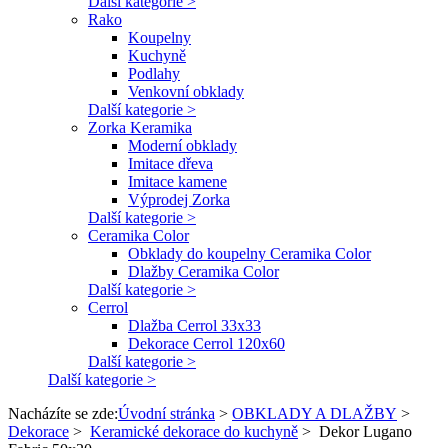
Další kategorie >
Rako
Koupelny
Kuchyně
Podlahy
Venkovní obklady
Další kategorie >
Zorka Keramika
Moderní obklady
Imitace dřeva
Imitace kamene
Výprodej Zorka
Další kategorie >
Ceramika Color
Obklady do koupelny Ceramika Color
Dlažby Ceramika Color
Další kategorie >
Cerrol
Dlažba Cerrol 33x33
Dekorace Cerrol 120x60
Další kategorie >
Další kategorie >
Nacházíte se zde:
Úvodní stránka
>
OBKLADY A DLAŽBY
>
Dekorace
>
Keramické dekorace do kuchyně
>
Dekor Lugano