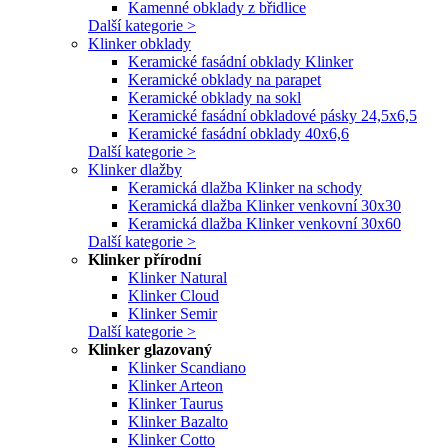
Kamenné obklady z břidlice
Další kategorie >
Klinker obklady
Keramické fasádní obklady Klinker
Keramické obklady na parapet
Keramické obklady na sokl
Keramické fasádní obkladové pásky 24,5x6,5
Keramické fasádní obklady 40x6,6
Další kategorie >
Klinker dlažby
Keramická dlažba Klinker na schody
Keramická dlažba Klinker venkovní 30x30
Keramická dlažba Klinker venkovní 30x60
Další kategorie >
Klinker přírodní
Klinker Natural
Klinker Cloud
Klinker Semir
Další kategorie >
Klinker glazovaný
Klinker Scandiano
Klinker Arteon
Klinker Taurus
Klinker Bazalto
Klinker Cotto