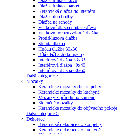
Dlažba imitace kovu
Dlažba imitace parket
Keramická dlažba do interiéru
Dlažba do chodby
Dlažba na schody
Venkovní dlažba imitace dřeva
Venkovní mrazuvzdorná dlažba
Protiskluzová dlažba
Slinutá dlažba
Hnědá dlažba 30x30
Bílá dlažba do koupelny
Interiérová dlažba 33x33
Interiérová dlažba 40x40
Interiérová dlažba 60x60
Další kategorie >
Mozaiky
Keramické mozaiky do koupelny
Keramické mozaiky do kuchyně
Mozaiky z přírodního kamene
Skleněné mozaiky
Keramické mozaiky do obývacího pokoje
Další kategorie >
Dekorace
Keramické dekorace do koupelny
Keramické dekorace do kuchyně