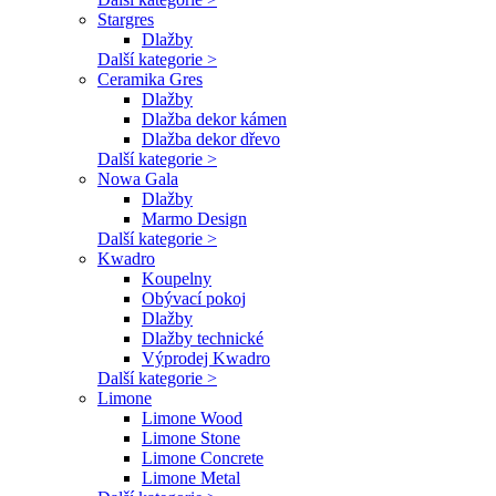
Stargres
Dlažby
Další kategorie >
Ceramika Gres
Dlažby
Dlažba dekor kámen
Dlažba dekor dřevo
Další kategorie >
Nowa Gala
Dlažby
Marmo Design
Další kategorie >
Kwadro
Koupelny
Obývací pokoj
Dlažby
Dlažby technické
Výprodej Kwadro
Další kategorie >
Limone
Limone Wood
Limone Stone
Limone Concrete
Limone Metal