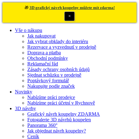
🎁
3D grafický návrh koupelny můžete mít zdarma!
×
Vše o nákupu
Jak nakupovat
Jak vybrat obklady do interiéru
Rezervace a vyzvednutí v prodejně
Doprava a platba
Obchodní podmínky
Reklamační řád
Zásady ochrany osobních údajů
Sjednat schůzku v prodejně
Poptávkový formulář
Nakupujte podle značek
Novinky
Nabízíme práci prodejce
Nabízíme práci účetní v Rychnově
3D návrhy
Grafický návrh koupelny ZDARMA
Fotogalerie 3D návrhů koupelen
Panorama 360°
Jak objednat návrh koupelny?
Ceník