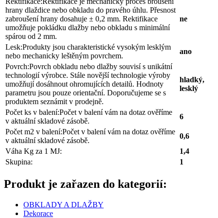
Rektifikace:
Rektifikace je mechanický proces broušení
hrany dlaždice nebo obkladu do pravého úhlu. Přesnost
zabroušení hrany dosahuje ± 0,2 mm. Rektifikace
ne
umožňuje pokládku dlažby nebo obkladu s minimální
spárou od 2 mm.
Lesk:
Produkty jsou charakteristické vysokým lesklým
ano
nebo mechanicky leštěným povrchem.
Povrch:
Povrch obkladu nebo dlažby souvisí s unikátní
technologií výrobce. Stále novější technologie výroby
hladký,
umožňují dosáhnout ohromujících detailů. Hodnoty
lesklý
parametru jsou pouze orientační. Doporučujeme se s
produktem seznámit v prodejně.
Počet ks v balení:
Počet v balení vám na dotaz ověříme
6
v aktuální skladové zásobě.
Počet m2 v balení:
Počet v balení vám na dotaz ověříme
0,6
v aktuální skladové zásobě.
Váha Kg za 1 MJ:
1,4
Skupina:
1
Produkt je zařazen do kategorií:
OBKLADY A DLAŽBY
Dekorace