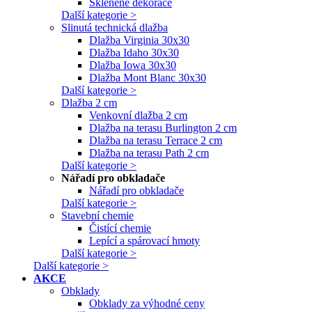
Skleněné dekorace
Další kategorie >
Slinutá technická dlažba
Dlažba Virginia 30x30
Dlažba Idaho 30x30
Dlažba Iowa 30x30
Dlažba Mont Blanc 30x30
Další kategorie >
Dlažba 2 cm
Venkovní dlažba 2 cm
Dlažba na terasu Burlington 2 cm
Dlažba na terasu Terrace 2 cm
Dlažba na terasu Path 2 cm
Další kategorie >
Nářadí pro obkladače
Nářadí pro obkladače
Další kategorie >
Stavební chemie
Čistící chemie
Lepící a spárovací hmoty
Další kategorie >
Další kategorie >
AKCE
Obklady
Obklady za výhodné ceny