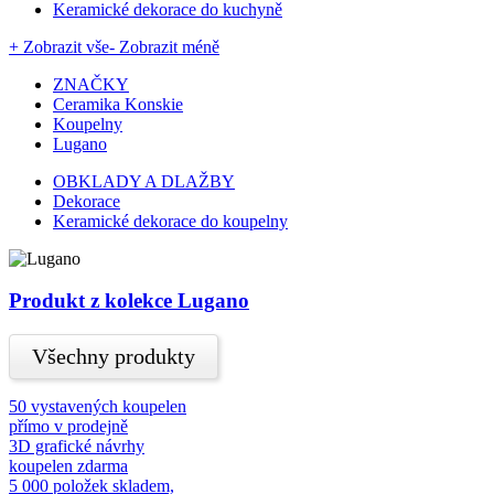
Keramické dekorace do kuchyně
+ Zobrazit vše
- Zobrazit méně
ZNAČKY
Ceramika Konskie
Koupelny
Lugano
OBKLADY A DLAŽBY
Dekorace
Keramické dekorace do koupelny
Produkt z kolekce Lugano
Všechny produkty
50 vystavených koupelen
přímo v prodejně
3D grafické návrhy
koupelen zdarma
5 000 položek skladem,