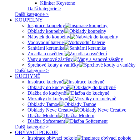
Klinker Keystone
Další kategorie >
Další kategorie >
KOUPELNY
Inspirace koupelny
Obklady koupelny
Nábytek do koupelny
Vodovodní baterie
Sanitární keramika
Zrcadla a osvětlení
Vany a vanové zástěny
Sprchové kouty a vaničky
Další kategorie >
KUCHYNĚ
Inspirace kuchyně
Obklady do kuchyně
Dlažba do kuchyně
Mozaiky do kuchyně
Obklady Tamoe
Obklady Neve Creative
Dlažba Modern
Dlažba Softcement
Další kategorie >
OBÝVACÍ POKOJE
Inspirace obývací pokoje