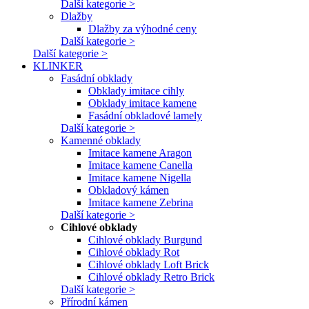
Další kategorie >
Dlažby
Dlažby za výhodné ceny
Další kategorie >
Další kategorie >
KLINKER
Fasádní obklady
Obklady imitace cihly
Obklady imitace kamene
Fasádní obkladové lamely
Další kategorie >
Kamenné obklady
Imitace kamene Aragon
Imitace kamene Canella
Imitace kamene Nigella
Obkladový kámen
Imitace kamene Zebrina
Další kategorie >
Cihlové obklady
Cihlové obklady Burgund
Cihlové obklady Rot
Cihlové obklady Loft Brick
Cihlové obklady Retro Brick
Další kategorie >
Přírodní kámen