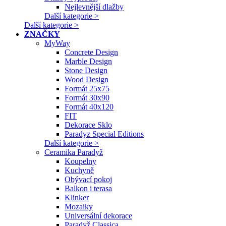
Nejlevnější dlažby
Další kategorie >
Další kategorie >
ZNAČKY
MyWay
Concrete Design
Marble Design
Stone Design
Wood Design
Formát 25x75
Formát 30x90
Formát 40x120
FIT
Dekorace Sklo
Paradyz Special Editions
Další kategorie >
Ceramika Paradyž
Koupelny
Kuchyně
Obývací pokoj
Balkon i terasa
Klinker
Mozaiky
Universální dekorace
Paradyž Classica