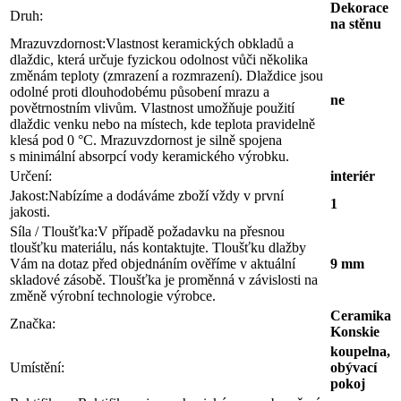
Dekorace
Druh:
na stěnu
Mrazuvzdornost:
Vlastnost keramických obkladů a
dlaždic, která určuje fyzickou odolnost vůči několika
změnám teploty (zmrazení a rozmrazení). Dlaždice jsou
odolné proti dlouhodobému působení mrazu a
ne
povětrnostním vlivům. Vlastnost umožňuje použití
dlaždic venku nebo na místech, kde teplota pravidelně
klesá pod 0 °C. Mrazuvzdornost je silně spojena
s minimální absorpcí vody keramického výrobku.
Určení:
interiér
Jakost:
Nabízíme a dodáváme zboží vždy v první
1
jakosti.
Síla / Tloušťka:
V případě požadavku na přesnou
tloušťku materiálu, nás kontaktujte. Tloušťku dlažby
Vám na dotaz před objednáním ověříme v aktuální
9 mm
skladové zásobě. Tloušťka je proměnná v závislosti na
změně výrobní technologie výrobce.
Ceramika
Značka:
Konskie
koupelna,
Umístění:
obývací
pokoj