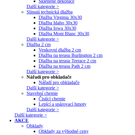
Skleněné dekorace
Další kategorie >
Slinutá technická dlažba
Dlažba Virginia 30x30
Dlažba Idaho 30x30
Dlažba Iowa 30x30
Dlažba Mont Blanc 30x30
Další kategorie >
Dlažba 2 cm
Venkovní dlažba 2 cm
Dlažba na terasu Burlington 2 cm
Dlažba na terasu Terrace 2 cm
Dlažba na terasu Path 2 cm
Další kategorie >
Nářadí pro obkladače
Nářadí pro obkladače
Další kategorie >
Stavební chemie
Čistící chemie
Lepící a spárovací hmoty
Další kategorie >
Další kategorie >
AKCE
Obklady
Obklady za výhodné ceny