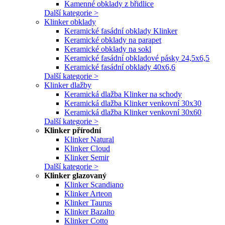
Kamenné obklady z břidlice
Další kategorie >
Klinker obklady
Keramické fasádní obklady Klinker
Keramické obklady na parapet
Keramické obklady na sokl
Keramické fasádní obkladové pásky 24,5x6,5
Keramické fasádní obklady 40x6,6
Další kategorie >
Klinker dlažby
Keramická dlažba Klinker na schody
Keramická dlažba Klinker venkovní 30x30
Keramická dlažba Klinker venkovní 30x60
Další kategorie >
Klinker přírodní
Klinker Natural
Klinker Cloud
Klinker Semir
Další kategorie >
Klinker glazovaný
Klinker Scandiano
Klinker Arteon
Klinker Taurus
Klinker Bazalto
Klinker Cotto