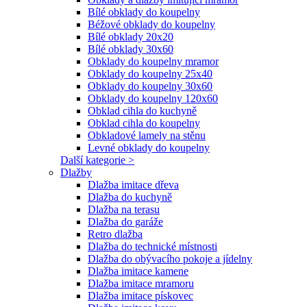
Bílé obklady do koupelny
Béžové obklady do koupelny
Bílé obklady 20x20
Bílé obklady 30x60
Obklady do koupelny mramor
Obklady do koupelny 25x40
Obklady do koupelny 30x60
Obklady do koupelny 120x60
Obklad cihla do kuchyně
Obklad cihla do koupelny
Obkladové lamely na stěnu
Levné obklady do koupelny
Další kategorie >
Dlažby
Dlažba imitace dřeva
Dlažba do kuchyně
Dlažba na terasu
Dlažba do garáže
Retro dlažba
Dlažba do technické místnosti
Dlažba do obývacího pokoje a jídelny
Dlažba imitace kamene
Dlažba imitace mramoru
Dlažba imitace pískovec