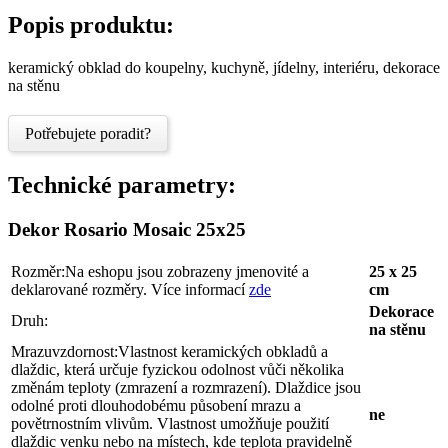
Popis produktu:
keramický obklad do koupelny, kuchyně, jídelny, interiéru, dekorace
na stěnu
Potřebujete poradit?
Technické parametry:
Dekor Rosario Mosaic 25x25
Rozměr:
Na eshopu jsou zobrazeny jmenovité a
25 x 25
deklarované rozměry. Více informací
zde
cm
Dekorace
Druh:
na stěnu
Mrazuvzdornost:
Vlastnost keramických obkladů a
dlaždic, která určuje fyzickou odolnost vůči několika
změnám teploty (zmrazení a rozmrazení). Dlaždice jsou
odolné proti dlouhodobému působení mrazu a
ne
povětrnostním vlivům. Vlastnost umožňuje použití
dlaždic venku nebo na místech, kde teplota pravidelně