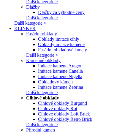
Další kategorie >
Dlažby
Dlažby za výhodné ceny
Další kategorie >
Další kategorie >
KLINKER
Fasádní obklady
Obklady imitace cihly
Obklady imitace kamene
Fasádní obkladové lamely
Další kategorie >
Kamenné obklady
Imitace kamene Aragon
Imitace kamene Canella
Imitace kamene Nigella
Obkladový kámen
Imitace kamene Zebrina
Další kategorie >
Cihlové obklady
Cihlové obklady Burgund
Cihlové obklady Rot
Cihlové obklady Loft Brick
Cihlové obklady Retro Brick
Další kategorie >
Přírodní kámen