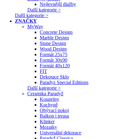
Nejlevnější dlažby
Další kategorie >
Další kategorie >
ZNAČKY
MyWay
Concrete Design
Marble Design
Stone Design
Wood Design
Formát 25x75
Formát 30x90
Formát 40x120
FIT
Dekorace Sklo
Paradyz Special Editions
Další kategorie >
Ceramika Paradyž
Koupelny
Kuchyně
Obývací pokoj
Balkon i terasa
Klinker
Mozaiky
Universální dekorace
Paradyž Classica