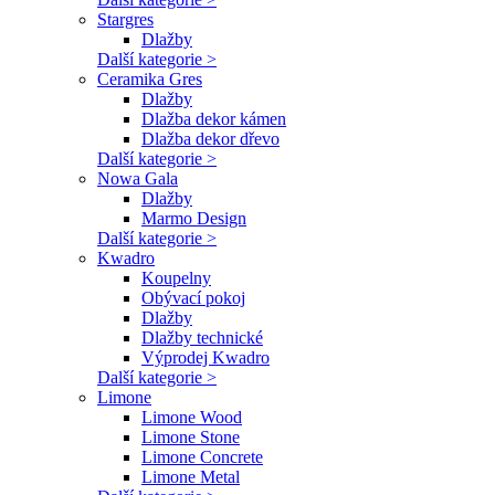
Stargres
Dlažby
Další kategorie >
Ceramika Gres
Dlažby
Dlažba dekor kámen
Dlažba dekor dřevo
Další kategorie >
Nowa Gala
Dlažby
Marmo Design
Další kategorie >
Kwadro
Koupelny
Obývací pokoj
Dlažby
Dlažby technické
Výprodej Kwadro
Další kategorie >
Limone
Limone Wood
Limone Stone
Limone Concrete
Limone Metal