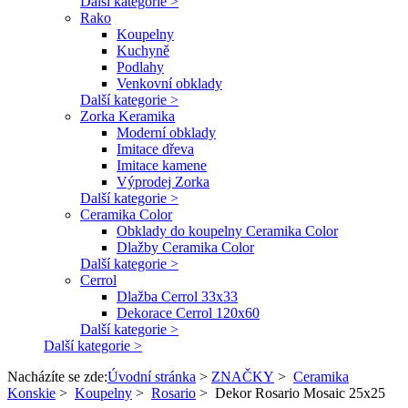
Další kategorie >
Rako
Koupelny
Kuchyně
Podlahy
Venkovní obklady
Další kategorie >
Zorka Keramika
Moderní obklady
Imitace dřeva
Imitace kamene
Výprodej Zorka
Další kategorie >
Ceramika Color
Obklady do koupelny Ceramika Color
Dlažby Ceramika Color
Další kategorie >
Cerrol
Dlažba Cerrol 33x33
Dekorace Cerrol 120x60
Další kategorie >
Další kategorie >
Nacházíte se zde:
Úvodní stránka
>
ZNAČKY
>
Ceramika
Konskie
>
Koupelny
>
Rosario
>
Dekor Rosario Mosaic 25x25