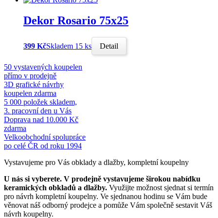
Dekor Rosario 75x25
399 Kč
Skladem 15 ks
Detail
50 vystavených koupelen
přímo v prodejně
3D grafické návrhy
koupelen zdarma
5 000 položek skladem,
3. pracovní den u Vás
Doprava nad 10.000 Kč
zdarma
Velkoobchodní spolupráce
po celé ČR od roku 1994
Vystavujeme pro Vás obklady a dlažby, kompletní koupelny
U nás si vyberete.
V prodejně vystavujeme širokou nabídku
keramických obkladů a dlažby.
Využijte možnost sjednat si termín
pro návrh kompletní koupelny. Ve sjednanou hodinu se Vám bude
věnovat náš odborný prodejce a pomůže Vám společně sestavit Váš
návrh koupelny.