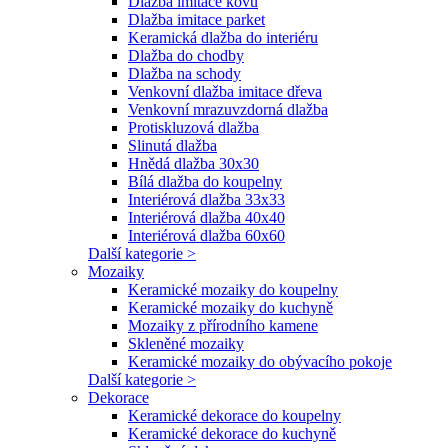
Dlažba imitace kovu
Dlažba imitace parket
Keramická dlažba do interiéru
Dlažba do chodby
Dlažba na schody
Venkovní dlažba imitace dřeva
Venkovní mrazuvzdorná dlažba
Protiskluzová dlažba
Slinutá dlažba
Hnědá dlažba 30x30
Bílá dlažba do koupelny
Interiérová dlažba 33x33
Interiérová dlažba 40x40
Interiérová dlažba 60x60
Další kategorie >
Mozaiky
Keramické mozaiky do koupelny
Keramické mozaiky do kuchyně
Mozaiky z přírodního kamene
Skleněné mozaiky
Keramické mozaiky do obývacího pokoje
Další kategorie >
Dekorace
Keramické dekorace do koupelny
Keramické dekorace do kuchyně