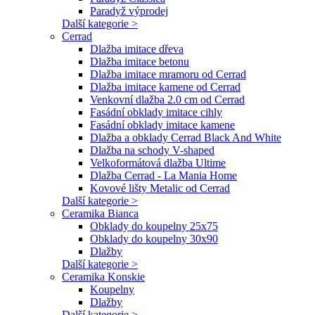
Paradyž výprodej
Další kategorie >
Cerrad
Dlažba imitace dřeva
Dlažba imitace betonu
Dlažba imitace mramoru od Cerrad
Dlažba imitace kamene od Cerrad
Venkovní dlažba 2.0 cm od Cerrad
Fasádní obklady imitace cihly
Fasádní obklady imitace kamene
Dlažba a obklady Cerrad Black And White
Dlažba na schody V-shaped
Velkoformátová dlažba Ultime
Dlažba Cerrad - La Mania Home
Kovové lišty Metalic od Cerrad
Další kategorie >
Ceramika Bianca
Obklady do koupelny 25x75
Obklady do koupelny 30x90
Dlažby
Další kategorie >
Ceramika Konskie
Koupelny
Dlažby
Další kategorie >