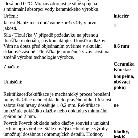
klesá pod 0 °C. Mrazuvzdornost je silně spojena
s minimální absorpcí vody keramického výrobku.
Určení:
interiér
Jakost:
Nabízíme a dodáváme zboží vždy v první
1
jakosti.
Síla / Tloušťka:
V případě požadavku na přesnou
tloušťku materiálu, nás kontaktujte. Tloušťku dlažby
Vám na dotaz před objednáním ověříme v aktuální
8,6 mm
skladové zásobě. Tloušťka je proměnná v závislosti na
změně výrobní technologie výrobce.
Ceramika
Značka:
Konskie
koupelna,
Umístění:
obývací
pokoj
Rektifikace:
Rektifikace je mechanický proces broušení
hrany dlaždice nebo obkladu do pravého úhlu. Přesnost
zabroušení hrany dosahuje ± 0,2 mm. Rektifikace
ne
umožňuje pokládku dlažby nebo obkladu s minimální
spárou od 2 mm.
Povrch:
Povrch obkladu nebo dlažby souvisí s unikátní
technologií výrobce. Stále novější technologie výroby
hladký,
umožňují dosáhnout ohromujících detailů. Hodnoty
lesklý