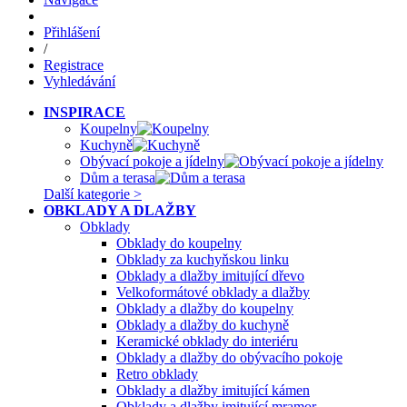
Přihlášení
/
Registrace
Vyhledávání
INSPIRACE
Koupelny
Kuchyně
Obývací pokoje a jídelny
Dům a terasa
Další kategorie >
OBKLADY A DLAŽBY
Obklady
Obklady do koupelny
Obklady za kuchyňskou linku
Obklady a dlažby imitující dřevo
Velkoformátové obklady a dlažby
Obklady a dlažby do koupelny
Obklady a dlažby do kuchyně
Keramické obklady do interiéru
Obklady a dlažby do obývacího pokoje
Retro obklady
Obklady a dlažby imitující kámen
Obklady a dlažby imitující mramor