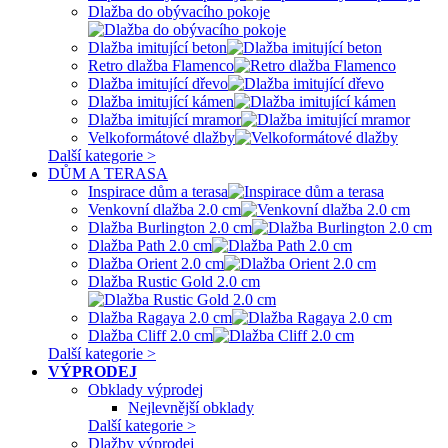
Dlažba do obývacího pokoje
Dlažba imitující beton
Retro dlažba Flamenco
Dlažba imitující dřevo
Dlažba imitující kámen
Dlažba imitující mramor
Velkoformátové dlažby
Další kategorie >
DŮM A TERASA
Inspirace dům a terasa
Venkovní dlažba 2.0 cm
Dlažba Burlington 2.0 cm
Dlažba Path 2.0 cm
Dlažba Orient 2.0 cm
Dlažba Rustic Gold 2.0 cm
Dlažba Ragaya 2.0 cm
Dlažba Cliff 2.0 cm
Další kategorie >
VÝPRODEJ
Obklady výprodej
Nejlevnější obklady
Další kategorie >
Dlažby výprodej