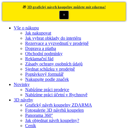
🎁
3D grafický návrh koupelny můžete mít zdarma!
×
Vše o nákupu
Jak nakupovat
Jak vybrat obklady do interiéru
Rezervace a vyzvednutí v prodejně
Doprava a platba
Obchodní podmínky
Reklamační řád
Zásady ochrany osobních údajů
Sjednat schůzku v prodejně
Poptávkový formulář
Nakupujte podle značek
Novinky
Nabízíme práci prodejce
Nabízíme práci účetní v Rychnově
3D návrhy
Grafický návrh koupelny ZDARMA
Fotogalerie 3D návrhů koupelen
Panorama 360°
Jak objednat návrh koupelny?
Ceník