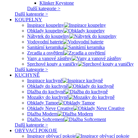
Klinker Keystone
Další kategorie >
Další kategorie >
KOUPELNY
Inspirace koupelny
Obklady koupelny
Nábytek do koupelny
Vodovodní baterie
Sanitární keramika
Zrcadla a osvětlení
Vany a vanové zástěny
Sprchové kouty a vaničky
Další kategorie >
KUCHYNĚ
Inspirace kuchyně
Obklady do kuchyně
Dlažba do kuchyně
Mozaiky do kuchyně
Obklady Tamoe
Obklady Neve Creative
Dlažba Modern
Dlažba Softcement
Další kategorie >
OBÝVACÍ POKOJE
Inspirace obývací pokoje