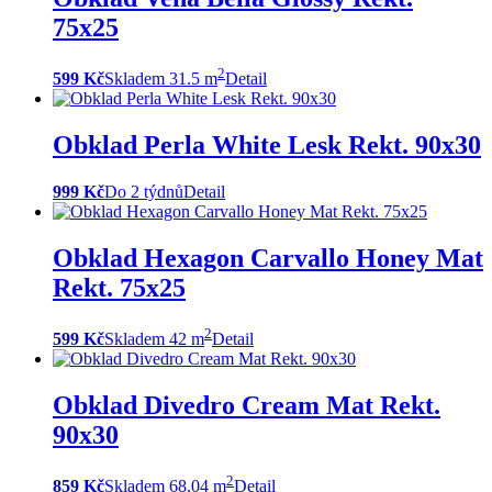
75x25
2
599 Kč
Skladem 31.5 m
Detail
Obklad Perla White Lesk Rekt. 90x30
999 Kč
Do 2 týdnů
Detail
Obklad Hexagon Carvallo Honey Mat
Rekt. 75x25
2
599 Kč
Skladem 42 m
Detail
Obklad Divedro Cream Mat Rekt.
90x30
2
859 Kč
Skladem 68.04 m
Detail