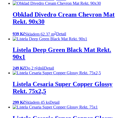
Obklad Divedro Cream Chevron Mat
Rekt. 90x30
2
939 Kč
Skladem 62.37 m
Detail
Listela Deep Green Black Mat Rekt.
90x1
249 Kč
Do 2 týdnů
Detail
Listela Cesaria Super Copper Glossy
Rekt. 75x2,5
299 Kč
Skladem 45 ks
Detail