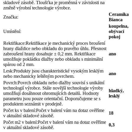
skladové zásobě. Tloušťka je proměnná v závislosti na
změně výrobní technologie výrobce.
Ceramika
Značka:
Bianca
koupelna,
Umístění:
obývací
pokoj
Rektifikace:
Rektifikace je mechanický proces broušení
hrany dlaždice nebo obkladu do pravého úhlu. Přesnost
zabroušení hrany dosahuje ± 0,2 mm. Rektifikace
ano
umožňuje pokládku dlažby nebo obkladu s minimální
spárou od 2 mm.
Lesk:
Produkty jsou charakteristické vysokým lesklým
ano
nebo mechanicky leštěným povrchem.
Povrch:
Povrch obkladu nebo dlažby souvisí s unikátní
technologií výrobce. Stále novější technologie výroby
hladký,
umožňují dosáhnout ohromujících detailů. Hodnoty
lesklý
parametru jsou pouze orientační. Doporučujeme se s
produktem seznámit v prodejně.
Počet ks v balení:
Počet v balení vám na dotaz ověříme
18
v aktuální skladové zásobě.
Počet m2 v balení:
Počet v balení vám na dotaz ověříme
0,3
v aktuální skladové zásobě.