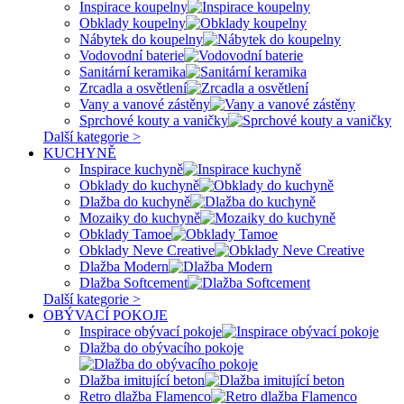
Inspirace koupelny
Obklady koupelny
Nábytek do koupelny
Vodovodní baterie
Sanitární keramika
Zrcadla a osvětlení
Vany a vanové zástěny
Sprchové kouty a vaničky
Další kategorie >
KUCHYNĚ
Inspirace kuchyně
Obklady do kuchyně
Dlažba do kuchyně
Mozaiky do kuchyně
Obklady Tamoe
Obklady Neve Creative
Dlažba Modern
Dlažba Softcement
Další kategorie >
OBÝVACÍ POKOJE
Inspirace obývací pokoje
Dlažba do obývacího pokoje
Dlažba imitující beton
Retro dlažba Flamenco