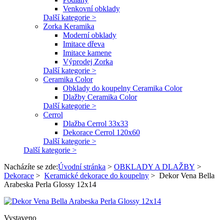
Venkovní obklady
Další kategorie >
Zorka Keramika
Moderní obklady
Imitace dřeva
Imitace kamene
Výprodej Zorka
Další kategorie >
Ceramika Color
Obklady do koupelny Ceramika Color
Dlažby Ceramika Color
Další kategorie >
Cerrol
Dlažba Cerrol 33x33
Dekorace Cerrol 120x60
Další kategorie >
Další kategorie >
Nacházíte se zde:
Úvodní stránka
>
OBKLADY A DLAŽBY
>
Dekorace
>
Keramické dekorace do koupelny
>
Dekor Vena Bella
Arabeska Perla Glossy 12x14
Vystaveno