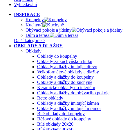
Vyhledávání
INSPIRACE
Koupelny
Kuchyně
Obývací pokoje a jídelny
Dům a terasa
Další kategorie >
OBKLADY A DLAŽBY
Obklady
Obklady do koupelny
Obklady za kuchyňskou linku
Obklady a dlažby imitující dřevo
Velkoformátové obklady a dlažby
Obklady a dlažby do koupelny
Obklady a dlažby do kuchyně
Keramické obklady do interiéru
Obklady a dlažby do obývacího pokoje
Retro obklady
Obklady a dlažby imitující kámen
Obklady a dlažby imitující mramor
Bílé obklady do koupelny
Béžové obklady do koupelny
Bílé obklady 20x20
Bílé obklady 30x60