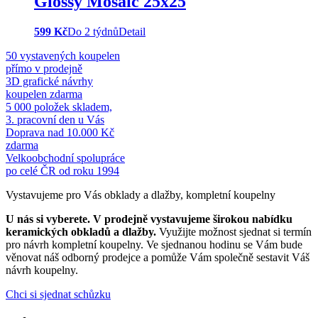
Glossy Mosaic 25x25
599 Kč
Do 2 týdnů
Detail
50 vystavených koupelen
přímo v prodejně
3D grafické návrhy
koupelen zdarma
5 000 položek skladem,
3. pracovní den u Vás
Doprava nad 10.000 Kč
zdarma
Velkoobchodní spolupráce
po celé ČR od roku 1994
Vystavujeme pro Vás obklady a dlažby, kompletní koupelny
U nás si vyberete.
V prodejně vystavujeme širokou nabídku
keramických obkladů a dlažby.
Využijte možnost sjednat si termín
pro návrh kompletní koupelny. Ve sjednanou hodinu se Vám bude
věnovat náš odborný prodejce a pomůže Vám společně sestavit Váš
návrh koupelny.
Chci si sjednat schůzku