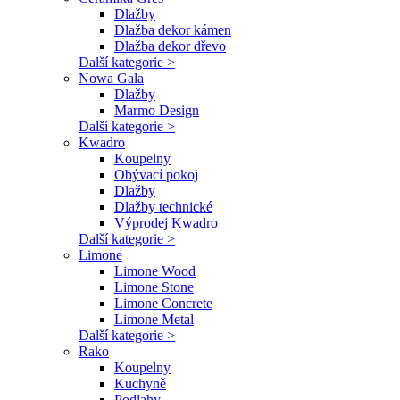
Dlažby
Dlažba dekor kámen
Dlažba dekor dřevo
Další kategorie >
Nowa Gala
Dlažby
Marmo Design
Další kategorie >
Kwadro
Koupelny
Obývací pokoj
Dlažby
Dlažby technické
Výprodej Kwadro
Další kategorie >
Limone
Limone Wood
Limone Stone
Limone Concrete
Limone Metal
Další kategorie >
Rako
Koupelny
Kuchyně
Podlahy