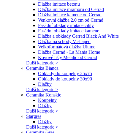
Dlažba imitace betonu
Dlažba imitace mramoru od Cerrad
Dlažba imitace kamene od Cerrad
Venkovní dlažba 2.0 cm od Cerrad
Fasádní obklady imitace cihly
Fasádní obklady imitace kamene
Dlažba a obklady Cerrad Black And White
Dlažba na schody V-shaped
Velkoformátová dlažba Ultime
Dlažba Cerrad - La Mania Home
Kovové lišty Metalic od Cerrad
Další kategorie >
Ceramika Bianca
Obklady do koupelny 25x75
Obklady do koupelny 30x90
Dlažby
Další kategorie >
Ceramika Konskie
Koupelny
Dlažby
Další kategorie >
Stargres
Dlažby
Další kategorie >
Ceramika Gres