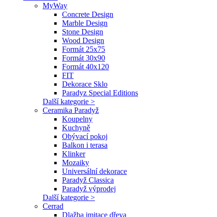
MyWay
Concrete Design
Marble Design
Stone Design
Wood Design
Formát 25x75
Formát 30x90
Formát 40x120
FIT
Dekorace Sklo
Paradyz Special Editions
Další kategorie >
Ceramika Paradyž
Koupelny
Kuchyně
Obývací pokoj
Balkon i terasa
Klinker
Mozaiky
Universální dekorace
Paradyž Classica
Paradyž výprodej
Další kategorie >
Cerrad
Dlažba imitace dřeva