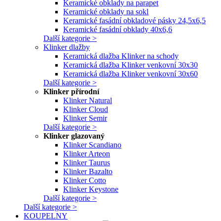
Keramické obklady na parapet
Keramické obklady na sokl
Keramické fasádní obkladové pásky 24,5x6,5
Keramické fasádní obklady 40x6,6
Další kategorie >
Klinker dlažby
Keramická dlažba Klinker na schody
Keramická dlažba Klinker venkovní 30x30
Keramická dlažba Klinker venkovní 30x60
Další kategorie >
Klinker přírodní
Klinker Natural
Klinker Cloud
Klinker Semir
Další kategorie >
Klinker glazovaný
Klinker Scandiano
Klinker Arteon
Klinker Taurus
Klinker Bazalto
Klinker Cotto
Klinker Keystone
Další kategorie >
Další kategorie >
KOUPELNY