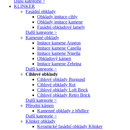
Další kategorie >
KLINKER
Fasádní obklady
Obklady imitace cihly
Obklady imitace kamene
Fasádní obkladové lamely
Další kategorie >
Kamenné obklady
Imitace kamene Aragon
Imitace kamene Canella
Imitace kamene Nigella
Obkladový kámen
Imitace kamene Zebrina
Další kategorie >
Cihlové obklady
Cihlové obklady Burgund
Cihlové obklady Rot
Cihlové obklady Loft Brick
Cihlové obklady Retro Brick
Další kategorie >
Přírodní kámen
Kamenné obklady z břidlice
Další kategorie >
Klinker obklady
Keramické fasádní obklady Klinker