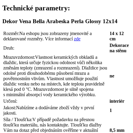
Technické parametry:
Dekor Vena Bella Arabeska Perla Glossy 12x14
Rozměr:
Na eshopu jsou zobrazeny jmenovité a
14 x 12
deklarované rozměry. Více informací
zde
cm
Dekorace
Druh:
na stěnu
Mrazuvzdornost:
Vlastnost keramických obkladů a
dlaždic, která určuje fyzickou odolnost vůči několika
změnám teploty (zmrazení a rozmrazení). Dlaždice jsou
odolné proti dlouhodobému působení mrazu a
ne
povětrnostním vlivům. Vlastnost umožňuje použití
dlaždic venku nebo na místech, kde teplota pravidelně
klesá pod 0 °C. Mrazuvzdornost je silně spojena
s minimální absorpcí vody keramického výrobku.
Určení:
interiér
Jakost:
Nabízíme a dodáváme zboží vždy v první
1
jakosti.
Síla / Tloušťka:
V případě požadavku na přesnou
tloušťku materiálu, nás kontaktujte. Tloušťku dlažby
Vám na dotaz před objednáním ověříme v aktuální
8,5 mm