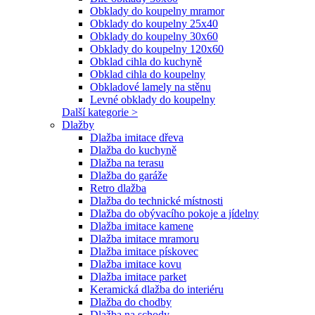
Obklady do koupelny mramor
Obklady do koupelny 25x40
Obklady do koupelny 30x60
Obklady do koupelny 120x60
Obklad cihla do kuchyně
Obklad cihla do koupelny
Obkladové lamely na stěnu
Levné obklady do koupelny
Další kategorie >
Dlažby
Dlažba imitace dřeva
Dlažba do kuchyně
Dlažba na terasu
Dlažba do garáže
Retro dlažba
Dlažba do technické místnosti
Dlažba do obývacího pokoje a jídelny
Dlažba imitace kamene
Dlažba imitace mramoru
Dlažba imitace pískovec
Dlažba imitace kovu
Dlažba imitace parket
Keramická dlažba do interiéru
Dlažba do chodby
Dlažba na schody