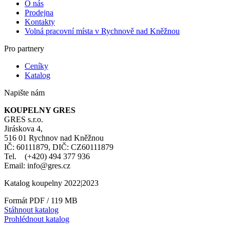
O nás
Prodejna
Kontakty
Volná pracovní místa v Rychnově nad Kněžnou
Pro partnery
Ceníky
Katalog
Napište nám
KOUPELNY GRES
GRES s.r.o.
Jiráskova 4,
516 01 Rychnov nad Kněžnou
IČ: 60111879, DIČ: CZ60111879
Tel. (+420) 494 377 936
Email: info@gres.cz
Katalog koupelny 2022|2023
Formát PDF / 119 MB
Stáhnout katalog
Prohlédnout katalog