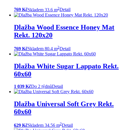
2
769 Kč
Skladem 33.6 m
Detail
Dlažba Wood Essence Honey Mat
Rekt. 120x20
2
769 Kč
Skladem 80.4 m
Detail
Dlažba White Sugar Lappato Rekt.
60x60
1 039 Kč
Do 2 týdnů
Detail
Dlažba Universal Soft Grey Rekt.
60x60
2
629 Kč
Skladem 34.56 m
Detail