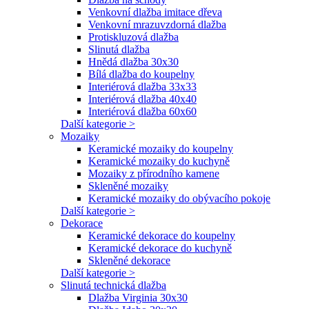
Venkovní dlažba imitace dřeva
Venkovní mrazuvzdorná dlažba
Protiskluzová dlažba
Slinutá dlažba
Hnědá dlažba 30x30
Bílá dlažba do koupelny
Interiérová dlažba 33x33
Interiérová dlažba 40x40
Interiérová dlažba 60x60
Další kategorie >
Mozaiky
Keramické mozaiky do koupelny
Keramické mozaiky do kuchyně
Mozaiky z přírodního kamene
Skleněné mozaiky
Keramické mozaiky do obývacího pokoje
Další kategorie >
Dekorace
Keramické dekorace do koupelny
Keramické dekorace do kuchyně
Skleněné dekorace
Další kategorie >
Slinutá technická dlažba
Dlažba Virginia 30x30