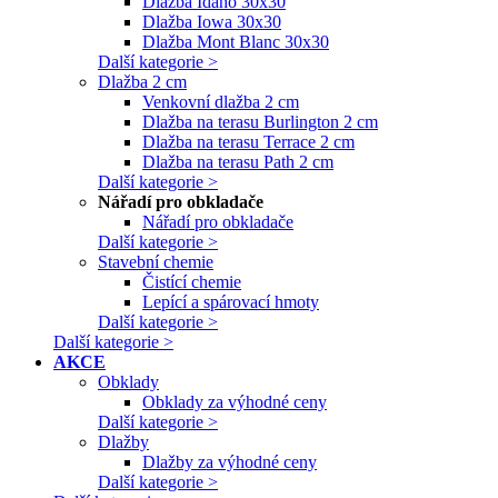
Dlažba Idaho 30x30
Dlažba Iowa 30x30
Dlažba Mont Blanc 30x30
Další kategorie >
Dlažba 2 cm
Venkovní dlažba 2 cm
Dlažba na terasu Burlington 2 cm
Dlažba na terasu Terrace 2 cm
Dlažba na terasu Path 2 cm
Další kategorie >
Nářadí pro obkladače
Nářadí pro obkladače
Další kategorie >
Stavební chemie
Čistící chemie
Lepící a spárovací hmoty
Další kategorie >
Další kategorie >
AKCE
Obklady
Obklady za výhodné ceny
Další kategorie >
Dlažby
Dlažby za výhodné ceny
Další kategorie >