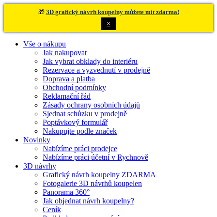
🎁
3D grafický návrh koupelny můžete mít zdarma!
×
Vše o nákupu
Jak nakupovat
Jak vybrat obklady do interiéru
Rezervace a vyzvednutí v prodejně
Doprava a platba
Obchodní podmínky
Reklamační řád
Zásady ochrany osobních údajů
Sjednat schůzku v prodejně
Poptávkový formulář
Nakupujte podle značek
Novinky
Nabízíme práci prodejce
Nabízíme práci účetní v Rychnově
3D návrhy
Grafický návrh koupelny ZDARMA
Fotogalerie 3D návrhů koupelen
Panorama 360°
Jak objednat návrh koupelny?
Ceník