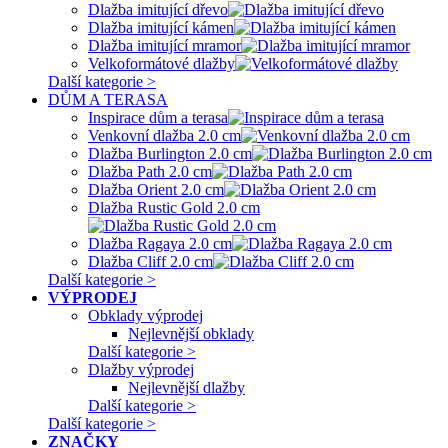
Dlažba imitující dřevo
Dlažba imitující kámen
Dlažba imitující mramor
Velkoformátové dlažby
Další kategorie >
DŮM A TERASA
Inspirace dům a terasa
Venkovní dlažba 2.0 cm
Dlažba Burlington 2.0 cm
Dlažba Path 2.0 cm
Dlažba Orient 2.0 cm
Dlažba Rustic Gold 2.0 cm
Dlažba Ragaya 2.0 cm
Dlažba Cliff 2.0 cm
Další kategorie >
VÝPRODEJ
Obklady výprodej
Nejlevnější obklady
Další kategorie >
Dlažby výprodej
Nejlevnější dlažby
Další kategorie >
Další kategorie >
ZNAČKY