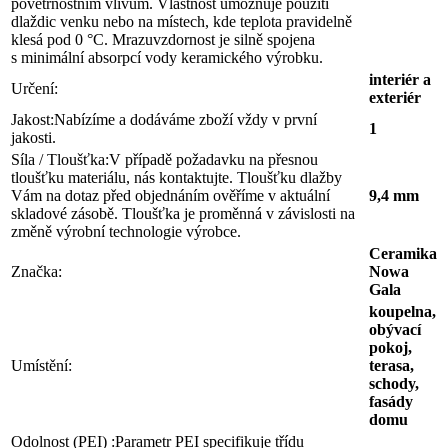
povětrnostním vlivům. Vlastnost umožňuje použití
dlaždic venku nebo na místech, kde teplota pravidelně
klesá pod 0 °C. Mrazuvzdornost je silně spojena
s minimální absorpcí vody keramického výrobku.
interiér a
Určení:
exteriér
Jakost:
Nabízíme a dodáváme zboží vždy v první
1
jakosti.
Síla / Tloušťka:
V případě požadavku na přesnou
tloušťku materiálu, nás kontaktujte. Tloušťku dlažby
Vám na dotaz před objednáním ověříme v aktuální
9,4 mm
skladové zásobě. Tloušťka je proměnná v závislosti na
změně výrobní technologie výrobce.
Ceramika
Značka:
Nowa
Gala
koupelna,
obývací
pokoj,
Umístění:
terasa,
schody,
fasády
domu
Odolnost (PEI) :
Parametr PEI specifikuje třídu