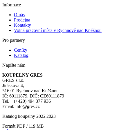
Informace
O nás
Prodejna
Kontakty
Volná pracovní místa v Rychnově nad Kněžnou
Pro partnery
Ceníky
Katalog
Napište nám
KOUPELNY GRES
GRES s.r.o.
Jiráskova 4,
516 01 Rychnov nad Kněžnou
IČ: 60111879, DIČ: CZ60111879
Tel. (+420) 494 377 936
Email: info@gres.cz
Katalog koupelny 2022|2023
Formát PDF / 119 MB