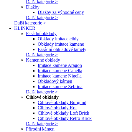
Další kategorie >
Dlažby
Dlažby za výhodné ceny
Další kategorie >
Další kategorie >
KLINKER
Fasádní obklady
Obklady imitace cihly
Obklady imitace kamene
Fasádní obkladové lamely
Další kategorie >
Kamenné obklady
Imitace kamene Aragon
Imitace kamene Canella
Imitace kamene Nigella
Obkladový kámen
Imitace kamene Zebrina
Další kategorie >
Cihlové obklady
Cihlové obklady Burgund
Cihlové obklady Rot
Cihlové obklady Loft Brick
Cihlové obklady Retro Brick
Další kategorie >
Přírodní kámen