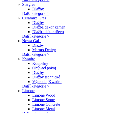
Stargres
Dlažby
Další kategorie >
Ceramika Gres
Dlažby
Dlažba dekor kámen
Dlažba dekor dřevo
Další kategorie >
Nowa Gala
Dlažby
Marmo Design
Další kategorie >
Kwadro
Koupelny
Obývací pokoj
Dlažby
Dlažby technické
Výprodej Kwadro
Další kategorie >
Limone
Limone Wood
Limone Stone
Limone Concrete
Limone Metal