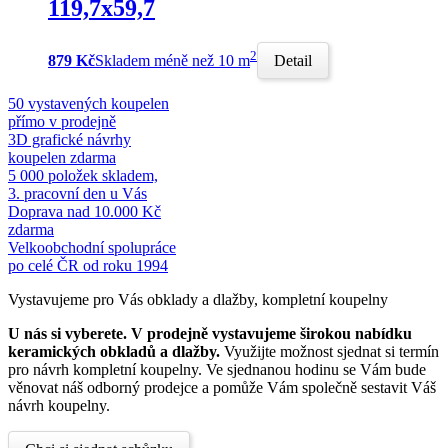
119,7x59,7
2
879 Kč
Skladem méně než 10 m
Detail
50 vystavených koupelen
přímo v prodejně
3D grafické návrhy
koupelen zdarma
5 000 položek skladem,
3. pracovní den u Vás
Doprava nad 10.000 Kč
zdarma
Velkoobchodní spolupráce
po celé ČR od roku 1994
Vystavujeme pro Vás obklady a dlažby, kompletní koupelny
U nás si vyberete.
V prodejně vystavujeme širokou nabídku
keramických obkladů a dlažby.
Využijte možnost sjednat si termín
pro návrh kompletní koupelny. Ve sjednanou hodinu se Vám bude
věnovat náš odborný prodejce a pomůže Vám společně sestavit Váš
návrh koupelny.