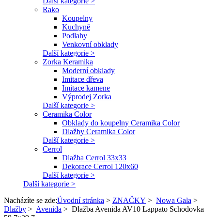
Další kategorie >
Rako
Koupelny
Kuchyně
Podlahy
Venkovní obklady
Další kategorie >
Zorka Keramika
Moderní obklady
Imitace dřeva
Imitace kamene
Výprodej Zorka
Další kategorie >
Ceramika Color
Obklady do koupelny Ceramika Color
Dlažby Ceramika Color
Další kategorie >
Cerrol
Dlažba Cerrol 33x33
Dekorace Cerrol 120x60
Další kategorie >
Další kategorie >
Nacházíte se zde:
Úvodní stránka
>
ZNAČKY
>
Nowa Gala
>
Dlažby
>
Avenida
>
Dlažba Avenida AV10 Lappato Schodovka