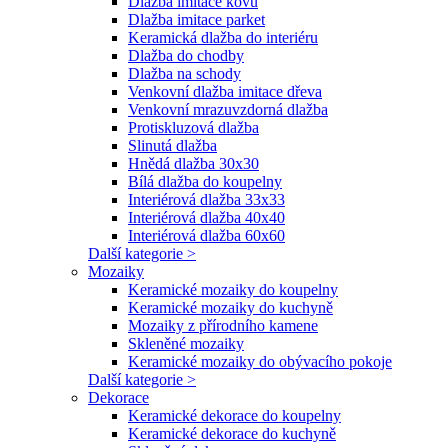
Dlažba imitace kovu
Dlažba imitace parket
Keramická dlažba do interiéru
Dlažba do chodby
Dlažba na schody
Venkovní dlažba imitace dřeva
Venkovní mrazuvzdorná dlažba
Protiskluzová dlažba
Slinutá dlažba
Hnědá dlažba 30x30
Bílá dlažba do koupelny
Interiérová dlažba 33x33
Interiérová dlažba 40x40
Interiérová dlažba 60x60
Další kategorie >
Mozaiky
Keramické mozaiky do koupelny
Keramické mozaiky do kuchyně
Mozaiky z přírodního kamene
Skleněné mozaiky
Keramické mozaiky do obývacího pokoje
Další kategorie >
Dekorace
Keramické dekorace do koupelny
Keramické dekorace do kuchyně