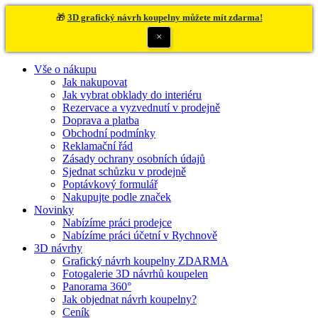
🎁
3D grafický návrh koupelny můžete mít zdarma!
×
Vše o nákupu
Jak nakupovat
Jak vybrat obklady do interiéru
Rezervace a vyzvednutí v prodejně
Doprava a platba
Obchodní podmínky
Reklamační řád
Zásady ochrany osobních údajů
Sjednat schůzku v prodejně
Poptávkový formulář
Nakupujte podle značek
Novinky
Nabízíme práci prodejce
Nabízíme práci účetní v Rychnově
3D návrhy
Grafický návrh koupelny ZDARMA
Fotogalerie 3D návrhů koupelen
Panorama 360°
Jak objednat návrh koupelny?
Ceník