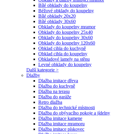
Bílé obklady do koupelny
Béžové obklady do koupelny
Bílé obklady 20x20
Bílé obklady 30x60
Obklady do koupelny mramor
Obklady do koupelny 25x40
Obklady do koupelny 30x60
Obklady do koupelny 120x60
Obklad cihla do kuchyně
Obklad cihla do koupelny
Obkladové lamely na stěnu
Levné obklady do koupelny
Další kategorie >
Dlažby
Dlažba imitace dřeva
Dlažba do kuchyně
Dlažba na terasu
Dlažba do garáže
Retro dlažba
Dlažba do technické místnosti
Dlažba do obývacího pokoje a jídelny
Dlažba imitace kamene
Dlažba imitace mramoru
Dlažba imitace pískovec