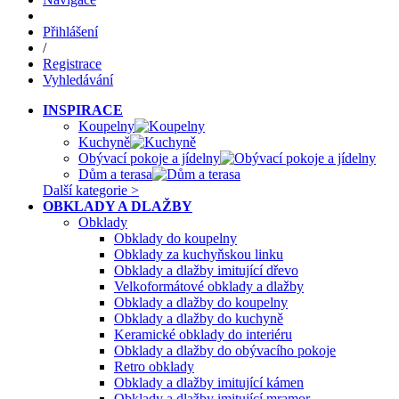
Přihlášení
/
Registrace
Vyhledávání
INSPIRACE
Koupelny
Kuchyně
Obývací pokoje a jídelny
Dům a terasa
Další kategorie >
OBKLADY A DLAŽBY
Obklady
Obklady do koupelny
Obklady za kuchyňskou linku
Obklady a dlažby imitující dřevo
Velkoformátové obklady a dlažby
Obklady a dlažby do koupelny
Obklady a dlažby do kuchyně
Keramické obklady do interiéru
Obklady a dlažby do obývacího pokoje
Retro obklady
Obklady a dlažby imitující kámen
Obklady a dlažby imitující mramor