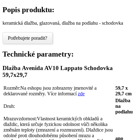
Popis produktu:
keramická dlažba, glazovaná, dlažba na podlahu - schodovka
Potřebujete poradit?
Technické parametry:
Dlažba Avenida AV10 Lappato Schodovka
59,7x29,7
Rozměr:
Na eshopu jsou zobrazeny jmenovité a
59,7 x
deklarované rozměry. Více informací
zde
29,7 cm
Dlažba
Druh:
na
podlahu
Mrazuvzdornost:
Vlastnost keramických obkladů a
dlaždic, která určuje fyzickou odolnost vůči několika
změnám teploty (zmrazení a rozmrazení). Dlaždice jsou
odolné proti dlouhodobému působení mrazu a
ano