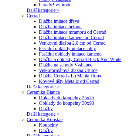
Paradyž výprodej
Další kategorie >
Cerrad
Dlažba imitace dřeva
Dlažba imitace betonu
Dlažba imitace mramoru od Cerrad
Dlažba imitace kamene od Cerrad
Venkovní dlažba 2.0 cm od Cerrad
Fasádní obklady imitace cihly
Fasádní obklady imitace kamene
Dlažba a obklady Cerrad Black And White
Dlažba na schody V-shaped
Velkoformátová dlažba Ultime
Dlažba Cerrad - La Mania Home
Kovové lišty Metalic od Cerrad
Další kategorie >
Ceramika Bianca
Obklady do koupelny 25x75
Obklady do koupelny 30x90
Dlažby
Další kategorie >
Ceramika Konskie
Koupelny
Dlažby
Další kategorie >