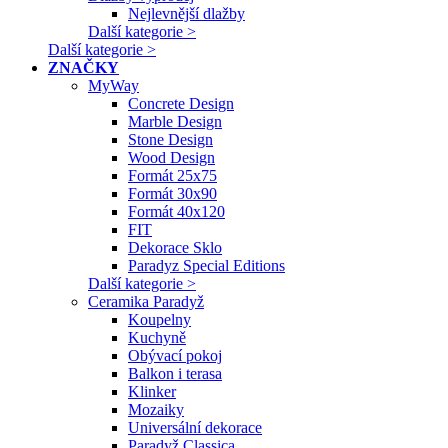
Nejlevnější dlažby
Další kategorie >
Další kategorie >
ZNAČKY
MyWay
Concrete Design
Marble Design
Stone Design
Wood Design
Formát 25x75
Formát 30x90
Formát 40x120
FIT
Dekorace Sklo
Paradyz Special Editions
Další kategorie >
Ceramika Paradyž
Koupelny
Kuchyně
Obývací pokoj
Balkon i terasa
Klinker
Mozaiky
Universální dekorace
Paradyž Classica