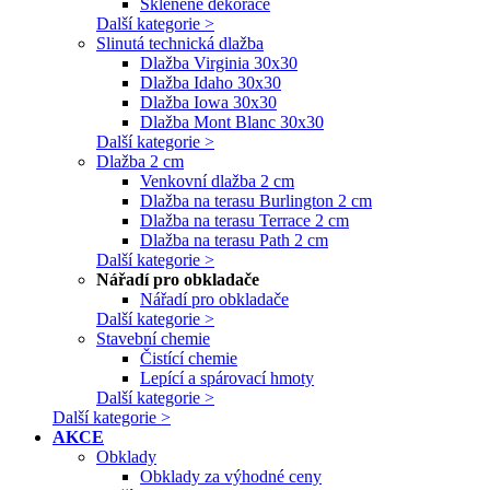
Skleněné dekorace
Další kategorie >
Slinutá technická dlažba
Dlažba Virginia 30x30
Dlažba Idaho 30x30
Dlažba Iowa 30x30
Dlažba Mont Blanc 30x30
Další kategorie >
Dlažba 2 cm
Venkovní dlažba 2 cm
Dlažba na terasu Burlington 2 cm
Dlažba na terasu Terrace 2 cm
Dlažba na terasu Path 2 cm
Další kategorie >
Nářadí pro obkladače
Nářadí pro obkladače
Další kategorie >
Stavební chemie
Čistící chemie
Lepící a spárovací hmoty
Další kategorie >
Další kategorie >
AKCE
Obklady
Obklady za výhodné ceny