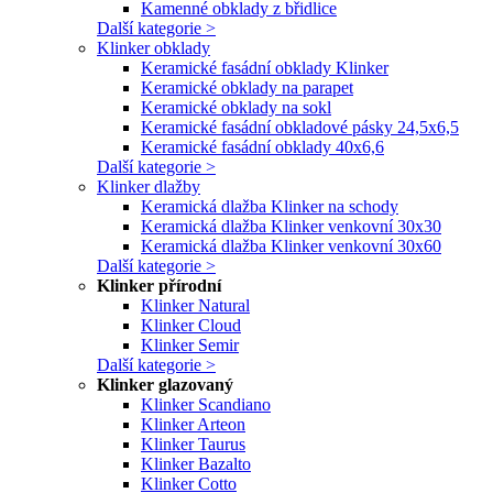
Kamenné obklady z břidlice
Další kategorie >
Klinker obklady
Keramické fasádní obklady Klinker
Keramické obklady na parapet
Keramické obklady na sokl
Keramické fasádní obkladové pásky 24,5x6,5
Keramické fasádní obklady 40x6,6
Další kategorie >
Klinker dlažby
Keramická dlažba Klinker na schody
Keramická dlažba Klinker venkovní 30x30
Keramická dlažba Klinker venkovní 30x60
Další kategorie >
Klinker přírodní
Klinker Natural
Klinker Cloud
Klinker Semir
Další kategorie >
Klinker glazovaný
Klinker Scandiano
Klinker Arteon
Klinker Taurus
Klinker Bazalto
Klinker Cotto