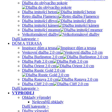
Dlažba do obývacího pokoje
Dlažba imitující beton
Retro dlažba Flamenco
Dlažba imitující dřevo
Dlažba imitující kámen
Dlažba imitující mramor
Velkoformátové dlažby
Další kategorie >
DŮM A TERASA
Inspirace dům a terasa
Venkovní dlažba 2.0 cm
Dlažba Burlington 2.0 cm
Dlažba Path 2.0 cm
Dlažba Orient 2.0 cm
Dlažba Rustic Gold 2.0 cm
Dlažba Ragaya 2.0 cm
Dlažba Cliff 2.0 cm
Další kategorie >
VÝPRODEJ
Obklady výprodej
Nejlevnější obklady
Další kategorie >
Dlažby výprodej