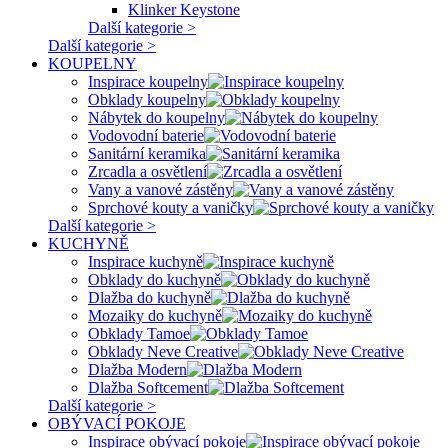
Klinker Keystone
Další kategorie >
Další kategorie >
KOUPELNY
Inspirace koupelny
Obklady koupelny
Nábytek do koupelny
Vodovodní baterie
Sanitární keramika
Zrcadla a osvětlení
Vany a vanové zástěny
Sprchové kouty a vaničky
Další kategorie >
KUCHYNĚ
Inspirace kuchyně
Obklady do kuchyně
Dlažba do kuchyně
Mozaiky do kuchyně
Obklady Tamoe
Obklady Neve Creative
Dlažba Modern
Dlažba Softcement
Další kategorie >
OBÝVACÍ POKOJE
Inspirace obývací pokoje