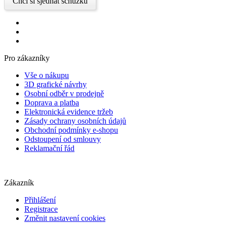
Chci si sjednat schůzku
Pro zákazníky
Vše o nákupu
3D grafické návrhy
Osobní odběr v prodejně
Doprava a platba
Elektronická evidence tržeb
Zásady ochrany osobních údajů
Obchodní podmínky e-shopu
Odstoupení od smlouvy
Reklamační řád
Zákazník
Přihlášení
Registrace
Změnit nastavení cookies