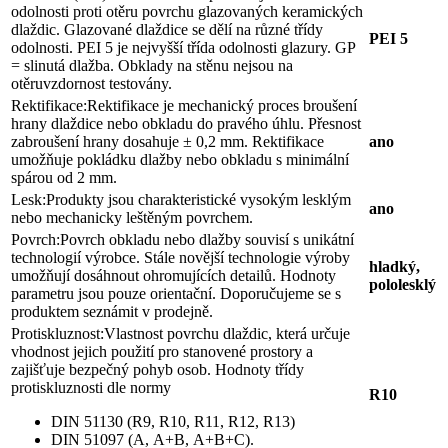
odolnosti proti otěru povrchu glazovaných keramických
dlaždic. Glazované dlaždice se dělí na různé třídy
PEI 5
odolnosti. PEI 5 je nejvyšší třída odolnosti glazury. GP
= slinutá dlažba. Obklady na stěnu nejsou na
otěruvzdornost testovány.
Rektifikace:
Rektifikace je mechanický proces broušení
hrany dlaždice nebo obkladu do pravého úhlu. Přesnost
zabroušení hrany dosahuje ± 0,2 mm. Rektifikace
ano
umožňuje pokládku dlažby nebo obkladu s minimální
spárou od 2 mm.
Lesk:
Produkty jsou charakteristické vysokým lesklým
ano
nebo mechanicky leštěným povrchem.
Povrch:
Povrch obkladu nebo dlažby souvisí s unikátní
technologií výrobce. Stále novější technologie výroby
hladký,
umožňují dosáhnout ohromujících detailů. Hodnoty
pololesklý
parametru jsou pouze orientační. Doporučujeme se s
produktem seznámit v prodejně.
Protiskluznost:
Vlastnost povrchu dlaždic, která určuje
vhodnost jejich použití pro stanovené prostory a
zajišťuje bezpečný pohyb osob. Hodnoty třídy
protiskluznosti dle normy
R10
DIN 51130 (R9, R10, R11, R12, R13)
DIN 51097 (A, A+B, A+B+C).