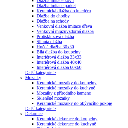
Dlažba imitace kovu
Dlažba imitace parket
Keramická dlažba do interiéru
Dlažba do chodby
Dlažba na schody
Venkovní dlažba imitace dřeva
Venkovní mrazuvzdorná dlažba
Protiskluzová dlažba
Slinutá dlažba
Hnědá dlažba 30x30
Bílá dlažba do koupelny
Interiérová dlažba 33x33
Interiérová dlažba 40x40
Interiérová dlažba 60x60
Další kategorie >
Mozaiky
Keramické mozaiky do koupelny
Keramické mozaiky do kuchyně
Mozaiky z přírodního kamene
Skleněné mozaiky
Keramické mozaiky do obývacího pokoje
Další kategorie >
Dekorace
Keramické dekorace do koupelny
Keramické dekorace do kuchyně