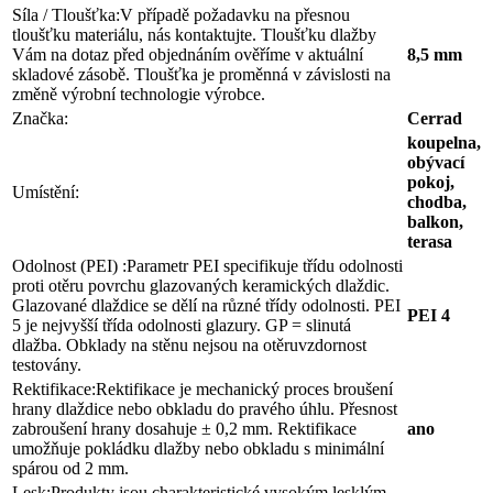
Síla / Tloušťka:
V případě požadavku na přesnou
tloušťku materiálu, nás kontaktujte. Tloušťku dlažby
Vám na dotaz před objednáním ověříme v aktuální
8,5 mm
skladové zásobě. Tloušťka je proměnná v závislosti na
změně výrobní technologie výrobce.
Značka:
Cerrad
koupelna,
obývací
pokoj,
Umístění:
chodba,
balkon,
terasa
Odolnost (PEI) :
Parametr PEI specifikuje třídu odolnosti
proti otěru povrchu glazovaných keramických dlaždic.
Glazované dlaždice se dělí na různé třídy odolnosti. PEI
PEI 4
5 je nejvyšší třída odolnosti glazury. GP = slinutá
dlažba. Obklady na stěnu nejsou na otěruvzdornost
testovány.
Rektifikace:
Rektifikace je mechanický proces broušení
hrany dlaždice nebo obkladu do pravého úhlu. Přesnost
zabroušení hrany dosahuje ± 0,2 mm. Rektifikace
ano
umožňuje pokládku dlažby nebo obkladu s minimální
spárou od 2 mm.
Lesk:
Produkty jsou charakteristické vysokým lesklým