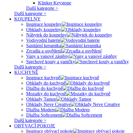
Klinker Keystone
Další kategorie >
Další kategorie >
KOUPELNY
Inspirace koupelny
Obklady koupelny
Nábytek do koupelny
Vodovodní baterie
Sanitární keramika
Zrcadla a osvětlení
Vany a vanové zástěny
Sprchové kouty a vaničky
Další kategorie >
KUCHYNĚ
Inspirace kuchyně
Obklady do kuchyně
Dlažba do kuchyně
Mozaiky do kuchyně
Obklady Tamoe
Obklady Neve Creative
Dlažba Modern
Dlažba Softcement
Další kategorie >
OBÝVACÍ POKOJE
Inspirace obývací pokoje