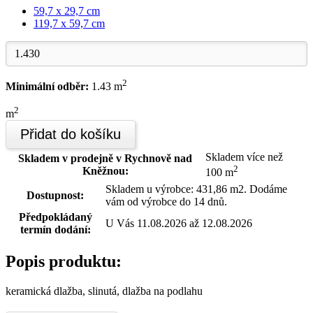
59,7 x 29,7 cm
119,7 x 59,7 cm
2
Minimální odběr:
1.43 m
2
m
Přidat do košíku
Skladem více než
Skladem v prodejně v Rychnově nad
2
Kněžnou:
100 m
Skladem u výrobce: 431,86 m2. Dodáme
Dostupnost:
vám od výrobce do 14 dnů.
Předpokládaný
U Vás 11.08.2026 až 12.08.2026
termín dodání:
Popis produktu:
keramická dlažba, slinutá, dlažba na podlahu