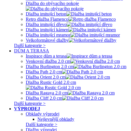
Dlažba do obývacího pokoje
Dlažba imitující beton
Retro dlažba Flamenco
Dlažba imitující dřevo
Dlažba imitující kámen
Dlažba imitující mramor
Velkoformátové dlažby
Další kategorie >
DŮM A TERASA
Inspirace dům a terasa
Venkovní dlažba 2.0 cm
Dlažba Burlington 2.0 cm
Dlažba Path 2.0 cm
Dlažba Orient 2.0 cm
Dlažba Rustic Gold 2.0 cm
Dlažba Ragaya 2.0 cm
Dlažba Cliff 2.0 cm
Další kategorie >
VÝPRODEJ
Obklady výprodej
Nejlevnější obklady
Další kategorie >
Dlažby výprodej