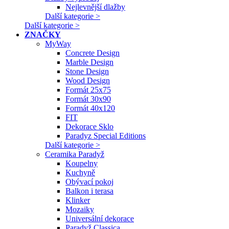
Nejlevnější dlažby
Další kategorie >
Další kategorie >
ZNAČKY
MyWay
Concrete Design
Marble Design
Stone Design
Wood Design
Formát 25x75
Formát 30x90
Formát 40x120
FIT
Dekorace Sklo
Paradyz Special Editions
Další kategorie >
Ceramika Paradyž
Koupelny
Kuchyně
Obývací pokoj
Balkon i terasa
Klinker
Mozaiky
Universální dekorace
Paradyž Classica