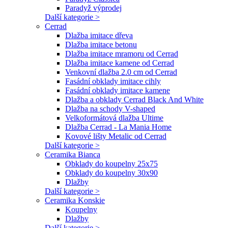
Paradyž výprodej
Další kategorie >
Cerrad
Dlažba imitace dřeva
Dlažba imitace betonu
Dlažba imitace mramoru od Cerrad
Dlažba imitace kamene od Cerrad
Venkovní dlažba 2.0 cm od Cerrad
Fasádní obklady imitace cihly
Fasádní obklady imitace kamene
Dlažba a obklady Cerrad Black And White
Dlažba na schody V-shaped
Velkoformátová dlažba Ultime
Dlažba Cerrad - La Mania Home
Kovové lišty Metalic od Cerrad
Další kategorie >
Ceramika Bianca
Obklady do koupelny 25x75
Obklady do koupelny 30x90
Dlažby
Další kategorie >
Ceramika Konskie
Koupelny
Dlažby
Další kategorie >