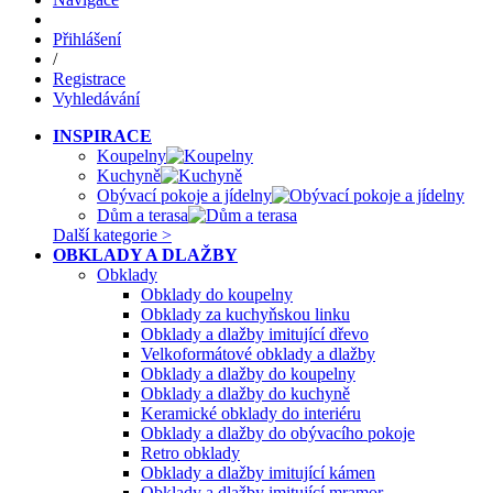
Přihlášení
/
Registrace
Vyhledávání
INSPIRACE
Koupelny
Kuchyně
Obývací pokoje a jídelny
Dům a terasa
Další kategorie >
OBKLADY A DLAŽBY
Obklady
Obklady do koupelny
Obklady za kuchyňskou linku
Obklady a dlažby imitující dřevo
Velkoformátové obklady a dlažby
Obklady a dlažby do koupelny
Obklady a dlažby do kuchyně
Keramické obklady do interiéru
Obklady a dlažby do obývacího pokoje
Retro obklady
Obklady a dlažby imitující kámen
Obklady a dlažby imitující mramor