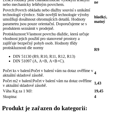
ne
nebo mechanicky leštěným povrchem.
Povrch:
Povrch obkladu nebo dlažby souvisí s unikátní
technologií výrobce. Stále novější technologie výroby
hladký,
umožňují dosáhnout ohromujících detailů. Hodnoty
matný
parametru jsou pouze orientační. Doporučujeme se s
produktem seznámit v prodejně.
Protiskluznost:
Vlastnost povrchu dlaždic, která určuje
vhodnost jejich použití pro stanovené prostory a
zajišťuje bezpečný pohyb osob. Hodnoty třídy
protiskluznosti dle normy
R9
DIN 51130 (R9, R10, R11, R12, R13)
DIN 51097 (A, A+B, A+B+C).
Počet ks v balení:
Počet v balení vám na dotaz ověříme v
4
aktuální skladové zásobě.
Počet m2 v balení:
Počet v balení vám na dotaz ověříme
1,43
v aktuální skladové zásobě.
Váha Kg za 1 MJ:
19,45
Skupina:
4
Produkt je zařazen do kategorií: