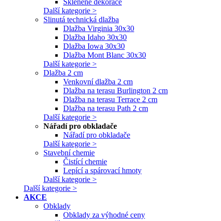
Skleněné dekorace
Další kategorie >
Slinutá technická dlažba
Dlažba Virginia 30x30
Dlažba Idaho 30x30
Dlažba Iowa 30x30
Dlažba Mont Blanc 30x30
Další kategorie >
Dlažba 2 cm
Venkovní dlažba 2 cm
Dlažba na terasu Burlington 2 cm
Dlažba na terasu Terrace 2 cm
Dlažba na terasu Path 2 cm
Další kategorie >
Nářadí pro obkladače
Nářadí pro obkladače
Další kategorie >
Stavební chemie
Čistící chemie
Lepící a spárovací hmoty
Další kategorie >
Další kategorie >
AKCE
Obklady
Obklady za výhodné ceny