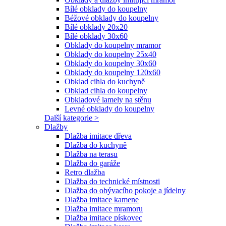
Bílé obklady do koupelny
Béžové obklady do koupelny
Bílé obklady 20x20
Bílé obklady 30x60
Obklady do koupelny mramor
Obklady do koupelny 25x40
Obklady do koupelny 30x60
Obklady do koupelny 120x60
Obklad cihla do kuchyně
Obklad cihla do koupelny
Obkladové lamely na stěnu
Levné obklady do koupelny
Další kategorie >
Dlažby
Dlažba imitace dřeva
Dlažba do kuchyně
Dlažba na terasu
Dlažba do garáže
Retro dlažba
Dlažba do technické místnosti
Dlažba do obývacího pokoje a jídelny
Dlažba imitace kamene
Dlažba imitace mramoru
Dlažba imitace pískovec