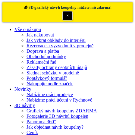
🎁
3D grafický návrh koupelny můžete mít zdarma!
×
Vše o nákupu
Jak nakupovat
Jak vybrat obklady do interiéru
Rezervace a vyzvednutí v prodejně
Doprava a platba
Obchodní podmínky
Reklamační řád
Zásady ochrany osobních údajů
Sjednat schůzku v prodejně
Poptávkový formulář
Nakupujte podle značek
Novinky
Nabízíme práci prodejce
Nabízíme práci účetní v Rychnově
3D návrhy
Grafický návrh koupelny ZDARMA
Fotogalerie 3D návrhů koupelen
Panorama 360°
Jak objednat návrh koupelny?
Ceník