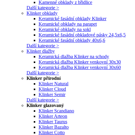
Kamenné obklady z břidlice
Další kategorie >
Klinker obklady
Keramické fasádní obklady Klinker
Keramické obklady na parapet
Keramické obklady na sokl
Keramické fasádní obkladové pásky 24,5x6,5
Keramické fasádní obklady 40x6,6
Další kategorie >
Klinker dlažby
Keramická dlažba Klinker na schody
Keramická dlažba Klinker venkovní 30x30
Keramická dlažba Klinker venkovní 30x60
Další kategorie >
Klinker přírodní
Klinker Natural
Klinker Cloud
Klinker Semir
Další kategorie >
Klinker glazovaný
Klinker Scandiano
Klinker Arteon
Klinker Taurus
Klinker Bazalto
Klinker Cotto