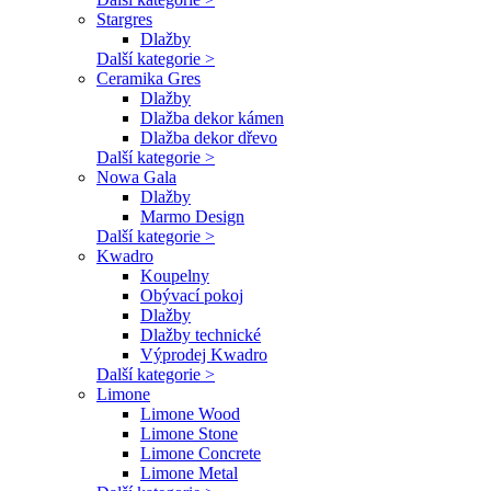
Stargres
Dlažby
Další kategorie >
Ceramika Gres
Dlažby
Dlažba dekor kámen
Dlažba dekor dřevo
Další kategorie >
Nowa Gala
Dlažby
Marmo Design
Další kategorie >
Kwadro
Koupelny
Obývací pokoj
Dlažby
Dlažby technické
Výprodej Kwadro
Další kategorie >
Limone
Limone Wood
Limone Stone
Limone Concrete
Limone Metal