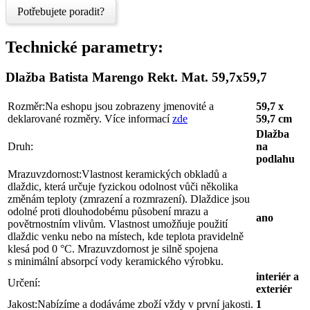
Potřebujete poradit?
Technické parametry:
Dlažba Batista Marengo Rekt. Mat. 59,7x59,7
Rozměr:
Na eshopu jsou zobrazeny jmenovité a
59,7 x
deklarované rozměry. Více informací
zde
59,7 cm
Dlažba
Druh:
na
podlahu
Mrazuvzdornost:
Vlastnost keramických obkladů a
dlaždic, která určuje fyzickou odolnost vůči několika
změnám teploty (zmrazení a rozmrazení). Dlaždice jsou
odolné proti dlouhodobému působení mrazu a
ano
povětrnostním vlivům. Vlastnost umožňuje použití
dlaždic venku nebo na místech, kde teplota pravidelně
klesá pod 0 °C. Mrazuvzdornost je silně spojena
s minimální absorpcí vody keramického výrobku.
interiér a
Určení:
exteriér
Jakost:
Nabízíme a dodáváme zboží vždy v první jakosti.
1