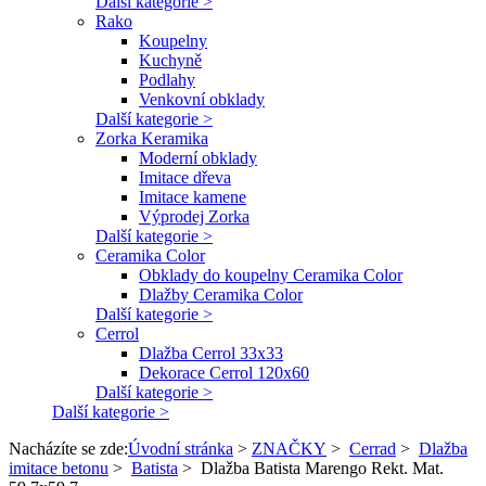
Další kategorie >
Rako
Koupelny
Kuchyně
Podlahy
Venkovní obklady
Další kategorie >
Zorka Keramika
Moderní obklady
Imitace dřeva
Imitace kamene
Výprodej Zorka
Další kategorie >
Ceramika Color
Obklady do koupelny Ceramika Color
Dlažby Ceramika Color
Další kategorie >
Cerrol
Dlažba Cerrol 33x33
Dekorace Cerrol 120x60
Další kategorie >
Další kategorie >
Nacházíte se zde:
Úvodní stránka
>
ZNAČKY
>
Cerrad
>
Dlažba
imitace betonu
>
Batista
>
Dlažba Batista Marengo Rekt. Mat.