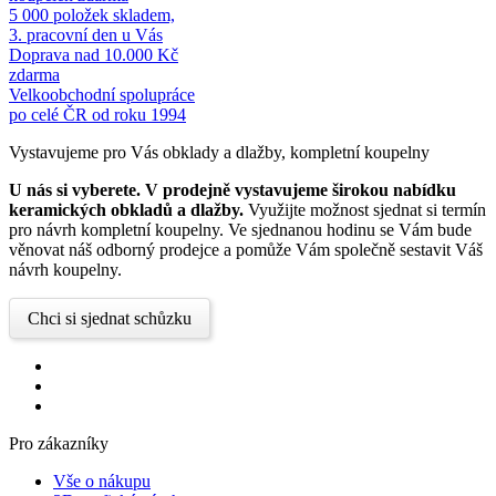
5 000 položek skladem,
3. pracovní den u Vás
Doprava nad 10.000 Kč
zdarma
Velkoobchodní spolupráce
po celé ČR od roku 1994
Vystavujeme pro Vás obklady a dlažby, kompletní koupelny
U nás si vyberete.
V prodejně vystavujeme širokou nabídku
keramických obkladů a dlažby.
Využijte možnost sjednat si termín
pro návrh kompletní koupelny. Ve sjednanou hodinu se Vám bude
věnovat náš odborný prodejce a pomůže Vám společně sestavit Váš
návrh koupelny.
Chci si sjednat schůzku
Pro zákazníky
Vše o nákupu