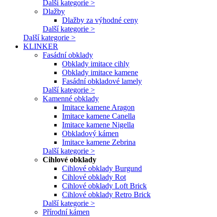
Další kategorie >
Dlažby
Dlažby za výhodné ceny
Další kategorie >
Další kategorie >
KLINKER
Fasádní obklady
Obklady imitace cihly
Obklady imitace kamene
Fasádní obkladové lamely
Další kategorie >
Kamenné obklady
Imitace kamene Aragon
Imitace kamene Canella
Imitace kamene Nigella
Obkladový kámen
Imitace kamene Zebrina
Další kategorie >
Cihlové obklady
Cihlové obklady Burgund
Cihlové obklady Rot
Cihlové obklady Loft Brick
Cihlové obklady Retro Brick
Další kategorie >
Přírodní kámen