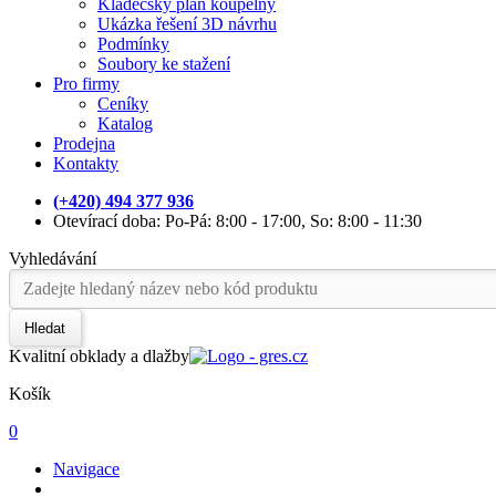
Kladečský plán koupelny
Ukázka řešení 3D návrhu
Podmínky
Soubory ke stažení
Pro firmy
Ceníky
Katalog
Prodejna
Kontakty
(+420) 494 377 936
Otevírací doba: Po-Pá: 8:00 - 17:00, So: 8:00 - 11:30
Vyhledávání
Hledat
Kvalitní obklady a dlažby
Košík
0
Navigace