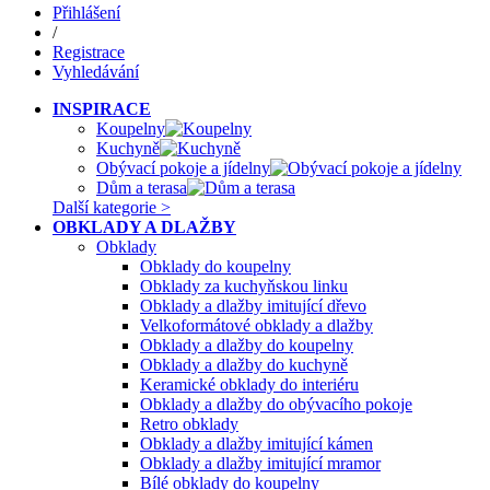
Přihlášení
/
Registrace
Vyhledávání
INSPIRACE
Koupelny
Kuchyně
Obývací pokoje a jídelny
Dům a terasa
Další kategorie >
OBKLADY A DLAŽBY
Obklady
Obklady do koupelny
Obklady za kuchyňskou linku
Obklady a dlažby imitující dřevo
Velkoformátové obklady a dlažby
Obklady a dlažby do koupelny
Obklady a dlažby do kuchyně
Keramické obklady do interiéru
Obklady a dlažby do obývacího pokoje
Retro obklady
Obklady a dlažby imitující kámen
Obklady a dlažby imitující mramor
Bílé obklady do koupelny