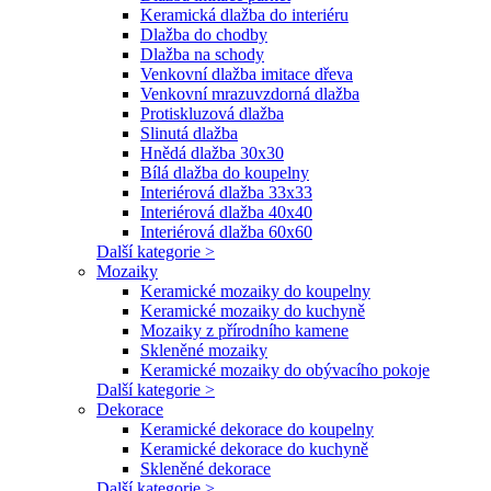
Keramická dlažba do interiéru
Dlažba do chodby
Dlažba na schody
Venkovní dlažba imitace dřeva
Venkovní mrazuvzdorná dlažba
Protiskluzová dlažba
Slinutá dlažba
Hnědá dlažba 30x30
Bílá dlažba do koupelny
Interiérová dlažba 33x33
Interiérová dlažba 40x40
Interiérová dlažba 60x60
Další kategorie >
Mozaiky
Keramické mozaiky do koupelny
Keramické mozaiky do kuchyně
Mozaiky z přírodního kamene
Skleněné mozaiky
Keramické mozaiky do obývacího pokoje
Další kategorie >
Dekorace
Keramické dekorace do koupelny
Keramické dekorace do kuchyně
Skleněné dekorace
Další kategorie >