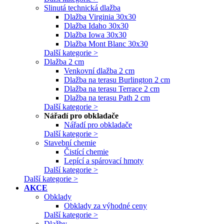
Slinutá technická dlažba
Dlažba Virginia 30x30
Dlažba Idaho 30x30
Dlažba Iowa 30x30
Dlažba Mont Blanc 30x30
Další kategorie >
Dlažba 2 cm
Venkovní dlažba 2 cm
Dlažba na terasu Burlington 2 cm
Dlažba na terasu Terrace 2 cm
Dlažba na terasu Path 2 cm
Další kategorie >
Nářadí pro obkladače
Nářadí pro obkladače
Další kategorie >
Stavební chemie
Čistící chemie
Lepící a spárovací hmoty
Další kategorie >
Další kategorie >
AKCE
Obklady
Obklady za výhodné ceny
Další kategorie >
Dlažby