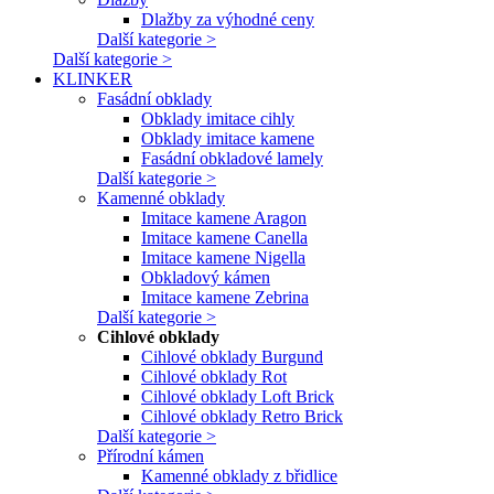
Dlažby za výhodné ceny
Další kategorie >
Další kategorie >
KLINKER
Fasádní obklady
Obklady imitace cihly
Obklady imitace kamene
Fasádní obkladové lamely
Další kategorie >
Kamenné obklady
Imitace kamene Aragon
Imitace kamene Canella
Imitace kamene Nigella
Obkladový kámen
Imitace kamene Zebrina
Další kategorie >
Cihlové obklady
Cihlové obklady Burgund
Cihlové obklady Rot
Cihlové obklady Loft Brick
Cihlové obklady Retro Brick
Další kategorie >
Přírodní kámen
Kamenné obklady z břidlice