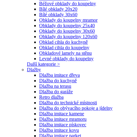
Béžové obklady do koupelny
Bílé obklady 20x20
Bílé obklady 30x60
Obklady do koupelny mramor
Obklady do koupelny 25x40
Obklady do koupelny 30x60
Obklady do koupelny 120x60
Obklad cihla do kuchyně
Obklad cihla do koupelny
Obkladové lamely na stěnu
Levné obklady do koupelny
Další kategorie >
Dlažby
Dlažba imitace dřeva
Dlažba do kuchyně
Dlažba na terasu
Dlažba do garáže
Retro dlažba
Dlažba do technické místnosti
Dlažba do obývacího pokoje a jídelny
Dlažba imitace kamene
Dlažba imitace mramoru
Dlažba imitace pískovec
Dlažba imitace kovu
Dlažba imitace parket