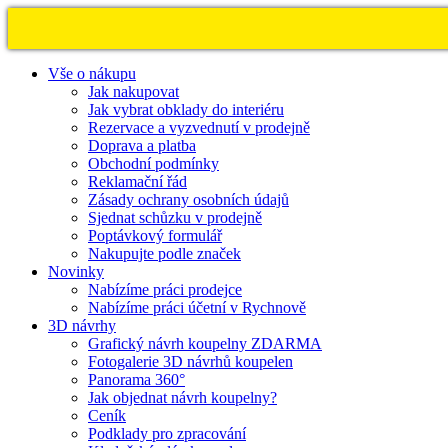
Vše o nákupu
Jak nakupovat
Jak vybrat obklady do interiéru
Rezervace a vyzvednutí v prodejně
Doprava a platba
Obchodní podmínky
Reklamační řád
Zásady ochrany osobních údajů
Sjednat schůzku v prodejně
Poptávkový formulář
Nakupujte podle značek
Novinky
Nabízíme práci prodejce
Nabízíme práci účetní v Rychnově
3D návrhy
Grafický návrh koupelny ZDARMA
Fotogalerie 3D návrhů koupelen
Panorama 360°
Jak objednat návrh koupelny?
Ceník
Podklady pro zpracování