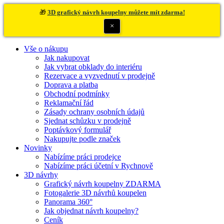
🎁
3D grafický návrh koupelny můžete mít zdarma!
×
Vše o nákupu
Jak nakupovat
Jak vybrat obklady do interiéru
Rezervace a vyzvednutí v prodejně
Doprava a platba
Obchodní podmínky
Reklamační řád
Zásady ochrany osobních údajů
Sjednat schůzku v prodejně
Poptávkový formulář
Nakupujte podle značek
Novinky
Nabízíme práci prodejce
Nabízíme práci účetní v Rychnově
3D návrhy
Grafický návrh koupelny ZDARMA
Fotogalerie 3D návrhů koupelen
Panorama 360°
Jak objednat návrh koupelny?
Ceník