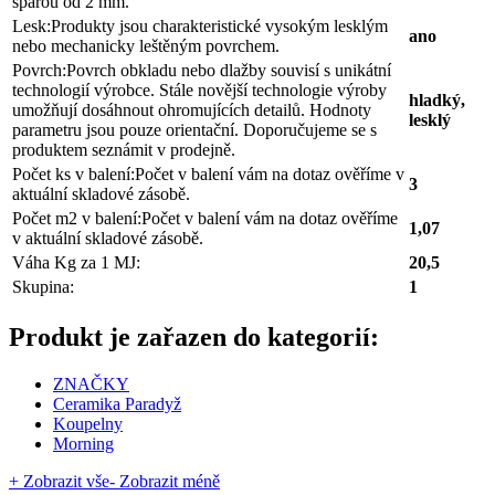
spárou od 2 mm.
Lesk:
Produkty jsou charakteristické vysokým lesklým
ano
nebo mechanicky leštěným povrchem.
Povrch:
Povrch obkladu nebo dlažby souvisí s unikátní
technologií výrobce. Stále novější technologie výroby
hladký,
umožňují dosáhnout ohromujících detailů. Hodnoty
lesklý
parametru jsou pouze orientační. Doporučujeme se s
produktem seznámit v prodejně.
Počet ks v balení:
Počet v balení vám na dotaz ověříme v
3
aktuální skladové zásobě.
Počet m2 v balení:
Počet v balení vám na dotaz ověříme
1,07
v aktuální skladové zásobě.
Váha Kg za 1 MJ:
20,5
Skupina:
1
Produkt je zařazen do kategorií:
ZNAČKY
Ceramika Paradyž
Koupelny
Morning
+ Zobrazit vše
- Zobrazit méně