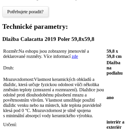
Potřebujete poradit?
Technické parametry:
Dlažba Calacatta 2019 Poler 59,8x59,8
Rozměr:
Na eshopu jsou zobrazeny jmenovité a
59,8 x
deklarované rozměry. Více informací
zde
59,8 cm
Dlažba
Druh:
na
podlahu
Mrazuvzdornost:
Vlastnost keramických obkladů a
dlaždic, která určuje fyzickou odolnost vůči několika
změnám teploty (zmrazení a rozmrazení). Dlaždice jsou
odolné proti dlouhodobému působení mrazu a
ano
povětrnostním vlivům. Vlastnost umožňuje použití
dlaždic venku nebo na místech, kde teplota pravidelně
klesá pod 0 °C. Mrazuvzdornost je silně spojena
s minimální absorpcí vody keramického výrobku.
interiér a
Určení:
exteriér