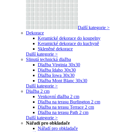
Další kategorie >
Dekorace
Keramické dekorace do koupelny
Keramické dekorace do kuchyně
Skleněné dekorace
Další kategorie >
Slinutá technická dlažba
Dlažba Virginia 30x30
Dlažba Idaho 30x30
Dlažba Iowa 30x30
Dlažba Mont Blanc 30x30
Další kategorie >
Dlažba 2 cm
Venkovní dlažba 2 cm
Dlažba na terasu Burlington 2 cm
Dlažba na terasu Terrace 2 cm
Dlažba na terasu Path 2 cm
Další kategorie >
Nářadí pro obkladače
Nářadí pro obkladače