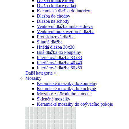
Dlažba imitace kovu
Dlažba imitace parket
Keramická dlažba do interiéru
Dlažba do chodby
Dlažba na schody
Venkovní dlažba imitace dřeva
Venkovní mrazuvzdorná dlažba
Protiskluzová dlažba
Slinutá dlažba
Hnědá dlažba 30x30
Bílá dlažba do koupelny
Interiérová dlažba 33x33
Interiérová dlažba 40x40
Interiérová dlažba 60x60
Další kategorie >
Mozaiky
Keramické mozaiky do koupelny
Keramické mozaiky do kuchyně
Mozaiky z přírodního kamene
Skleněné mozaiky
Keramické mozaiky do obývacího pokoje