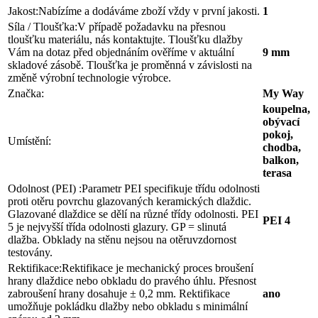
Jakost:
Nabízíme a dodáváme zboží vždy v první jakosti.
1
Síla / Tloušťka:
V případě požadavku na přesnou
tloušťku materiálu, nás kontaktujte. Tloušťku dlažby
Vám na dotaz před objednáním ověříme v aktuální
9 mm
skladové zásobě. Tloušťka je proměnná v závislosti na
změně výrobní technologie výrobce.
Značka:
My Way
koupelna,
obývací
pokoj,
Umístění:
chodba,
balkon,
terasa
Odolnost (PEI) :
Parametr PEI specifikuje třídu odolnosti
proti otěru povrchu glazovaných keramických dlaždic.
Glazované dlaždice se dělí na různé třídy odolnosti. PEI
PEI 4
5 je nejvyšší třída odolnosti glazury. GP = slinutá
dlažba. Obklady na stěnu nejsou na otěruvzdornost
testovány.
Rektifikace:
Rektifikace je mechanický proces broušení
hrany dlaždice nebo obkladu do pravého úhlu. Přesnost
zabroušení hrany dosahuje ± 0,2 mm. Rektifikace
ano
umožňuje pokládku dlažby nebo obkladu s minimální