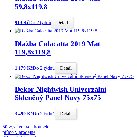
59,8x119,8
919 Kč
Do 2 týdnů
Detail
Dlažba Calacatta 2019 Mat
119,8x119,8
1 179 Kč
Do 2 týdnů
Detail
Dekor Nightwish Univerzální
Skleněný Panel Navy 75x75
3 499 Kč
Do 2 týdnů
Detail
50 vystavených koupelen
přímo v prodejně