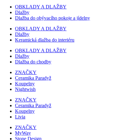
OBKLADY A DLAŽBY
Dlažby
Dlažba do obývacího pokoje a jídelny
OBKLADY A DLAŽBY
Dlažby
Keramická dlažba do interiéru
OBKLADY A DLAŽBY
Dlažby
Dlažba do chodby
ZNAČKY
Ceramika Paradyž
Koupelny
Nightwish
ZNAČKY
Ceramika Paradyž
Koupelny
Livia
ZNAČKY
MyWay
Stone Design