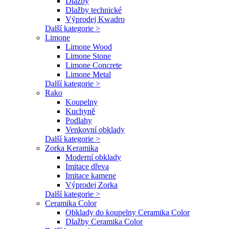
Dlažby
Dlažby technické
Výprodej Kwadro
Další kategorie >
Limone
Limone Wood
Limone Stone
Limone Concrete
Limone Metal
Další kategorie >
Rako
Koupelny
Kuchyně
Podlahy
Venkovní obklady
Další kategorie >
Zorka Keramika
Moderní obklady
Imitace dřeva
Imitace kamene
Výprodej Zorka
Další kategorie >
Ceramika Color
Obklady do koupelny Ceramika Color
Dlažby Ceramika Color