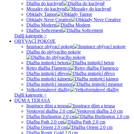
Dlažba do kuchyně
Mozaiky do kuchyně
Obklady Tamoe
Obklady Neve Creative
Dlažba Modern
Dlažba Softcement
Další kategorie >
OBÝVACÍ POKOJE
Inspirace obývací pokoje
Dlažba do obývacího pokoje
Dlažba imitující beton
Retro dlažba Flamenco
Dlažba imitující dřevo
Dlažba imitující kámen
Dlažba imitující mramor
Velkoformátové dlažby
Další kategorie >
DŮM A TERASA
Inspirace dům a terasa
Venkovní dlažba 2.0 cm
Dlažba Burlington 2.0 cm
Dlažba Path 2.0 cm
Dlažba Orient 2.0 cm
Dlažba Rustic Gold 2.0 cm