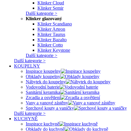
Klinker Cloud
Klinker Semir
Další kategorie >
Klinker glazovaný
Klinker Scandiano
Klinker Arteon
Klinker Taurus
Klinker Bazalto
Klinker Cotto
Klinker Keystone
Další kategorie >
Další kategorie >
KOUPELNY
Inspirace koupelny
Obklady koupelny
Nábytek do koupelny
Vodovodní baterie
Sanitární keramika
Zrcadla a osvětlení
Vany a vanové zástěny
Sprchové kouty a vaničky
Další kategorie >
KUCHYNĚ
Inspirace kuchyně
Obklady do kuchyně