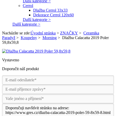
Další kategorie >
Cerrol
Dlažba Cerrol 33x33
Dekorace Cerrol 120x60
Další kategorie >
Další kategorie >
Nacházíte se zde:
Úvodní stránka
>
ZNAČKY
>
Ceramika
Paradyž
>
Koupelny
>
Morning
>
Dlažba Calacatta 2019 Poler
59,8x59,8
Vystaveno
Doporučit náš produkt