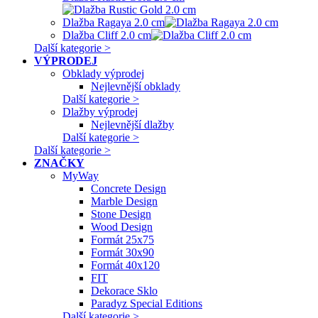
Dlažba Ragaya 2.0 cm
Dlažba Cliff 2.0 cm
Další kategorie >
VÝPRODEJ
Obklady výprodej
Nejlevnější obklady
Další kategorie >
Dlažby výprodej
Nejlevnější dlažby
Další kategorie >
Další kategorie >
ZNAČKY
MyWay
Concrete Design
Marble Design
Stone Design
Wood Design
Formát 25x75
Formát 30x90
Formát 40x120
FIT
Dekorace Sklo
Paradyz Special Editions
Další kategorie >