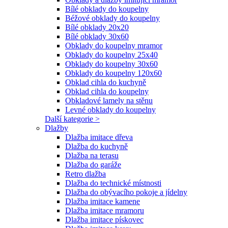
Bílé obklady do koupelny
Béžové obklady do koupelny
Bílé obklady 20x20
Bílé obklady 30x60
Obklady do koupelny mramor
Obklady do koupelny 25x40
Obklady do koupelny 30x60
Obklady do koupelny 120x60
Obklad cihla do kuchyně
Obklad cihla do koupelny
Obkladové lamely na stěnu
Levné obklady do koupelny
Další kategorie >
Dlažby
Dlažba imitace dřeva
Dlažba do kuchyně
Dlažba na terasu
Dlažba do garáže
Retro dlažba
Dlažba do technické místnosti
Dlažba do obývacího pokoje a jídelny
Dlažba imitace kamene
Dlažba imitace mramoru
Dlažba imitace pískovec