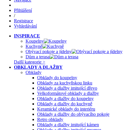
Přihlášení
/
Registrace
Vyhledávání
INSPIRACE
Koupelny
Kuchyně
Obývací pokoje a jídelny
Dům a terasa
Další kategorie >
OBKLADY A DLAŽBY
Obklady
Obklady do koupelny
Obklady za kuchyňskou linku
Obklady a dlažby imitující dřevo
Velkoformátové obklady a dlažby
Obklady a dlažby do koupelny
Obklady a dlažby do kuchyně
Keramické obklady do interiéru
Obklady a dlažby do obývacího pokoje
Retro obklady
Obklady a dlažby imitující kámen
Obklady a dlažby imitující mramor