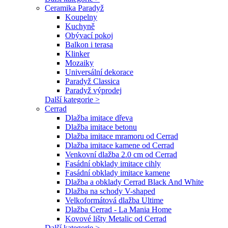
Ceramika Paradyž
Koupelny
Kuchyně
Obývací pokoj
Balkon i terasa
Klinker
Mozaiky
Universální dekorace
Paradyž Classica
Paradyž výprodej
Další kategorie >
Cerrad
Dlažba imitace dřeva
Dlažba imitace betonu
Dlažba imitace mramoru od Cerrad
Dlažba imitace kamene od Cerrad
Venkovní dlažba 2.0 cm od Cerrad
Fasádní obklady imitace cihly
Fasádní obklady imitace kamene
Dlažba a obklady Cerrad Black And White
Dlažba na schody V-shaped
Velkoformátová dlažba Ultime
Dlažba Cerrad - La Mania Home
Kovové lišty Metalic od Cerrad
Další kategorie >