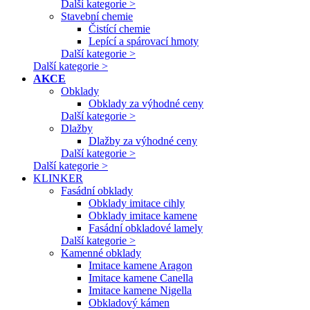
Další kategorie >
Stavební chemie
Čistící chemie
Lepící a spárovací hmoty
Další kategorie >
Další kategorie >
AKCE
Obklady
Obklady za výhodné ceny
Další kategorie >
Dlažby
Dlažby za výhodné ceny
Další kategorie >
Další kategorie >
KLINKER
Fasádní obklady
Obklady imitace cihly
Obklady imitace kamene
Fasádní obkladové lamely
Další kategorie >
Kamenné obklady
Imitace kamene Aragon
Imitace kamene Canella
Imitace kamene Nigella
Obkladový kámen