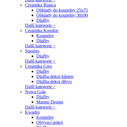
Ceramika Bianca
Obklady do koupelny 25x75
Obklady do koupelny 30x90
Dlažby
Další kategorie >
Ceramika Konskie
Koupelny
Dlažby
Další kategorie >
Stargres
Dlažby
Další kategorie >
Ceramika Gres
Dlažby
Dlažba dekor kámen
Dlažba dekor dřevo
Další kategorie >
Nowa Gala
Dlažby
Marmo Design
Další kategorie >
Kwadro
Koupelny
Obývací pokoj