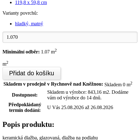
119,8 x 59,8 cm
Varianty povrchů:
hladký, matný
2
Minimální odběr:
1.07 m
2
m
Přidat do košíku
2
Skladem v prodejně v Rychnově nad Kněžnou:
Skladem 0 m
Skladem u výrobce: 843,16 m2. Dodáme
Dostupnost:
vám od výrobce do 14 dnů.
Předpokládaný
U Vás 25.08.2026 až 26.08.2026
termín dodání:
Popis produktu:
keramická dlažba, glazovaná, dlažba na podlahu