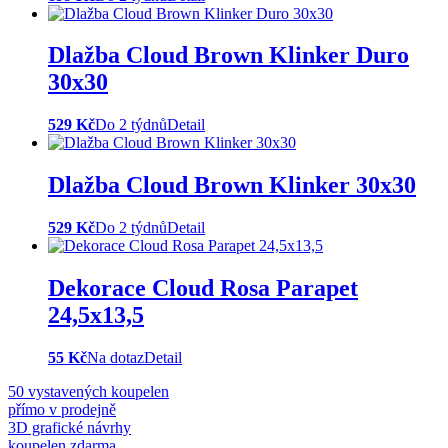
Dlažba Cloud Brown Klinker Duro
30x30
529 Kč
Do 2 týdnů
Detail
Dlažba Cloud Brown Klinker 30x30
529 Kč
Do 2 týdnů
Detail
Dekorace Cloud Rosa Parapet
24,5x13,5
55 Kč
Na dotaz
Detail
50 vystavených koupelen
přímo v prodejně
3D grafické návrhy
koupelen zdarma