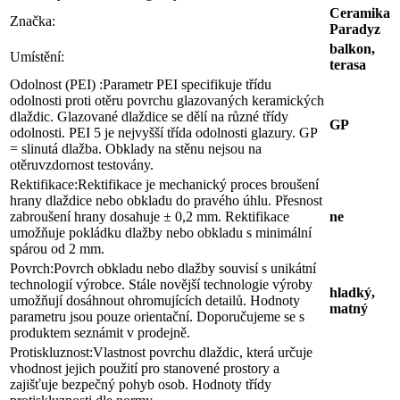
Ceramika
Značka:
Paradyz
balkon,
Umístění:
terasa
Odolnost (PEI) :
Parametr PEI specifikuje třídu
odolnosti proti otěru povrchu glazovaných keramických
dlaždic. Glazované dlaždice se dělí na různé třídy
GP
odolnosti. PEI 5 je nejvyšší třída odolnosti glazury. GP
= slinutá dlažba. Obklady na stěnu nejsou na
otěruvzdornost testovány.
Rektifikace:
Rektifikace je mechanický proces broušení
hrany dlaždice nebo obkladu do pravého úhlu. Přesnost
zabroušení hrany dosahuje ± 0,2 mm. Rektifikace
ne
umožňuje pokládku dlažby nebo obkladu s minimální
spárou od 2 mm.
Povrch:
Povrch obkladu nebo dlažby souvisí s unikátní
technologií výrobce. Stále novější technologie výroby
hladký,
umožňují dosáhnout ohromujících detailů. Hodnoty
matný
parametru jsou pouze orientační. Doporučujeme se s
produktem seznámit v prodejně.
Protiskluznost:
Vlastnost povrchu dlaždic, která určuje
vhodnost jejich použití pro stanovené prostory a
zajišťuje bezpečný pohyb osob. Hodnoty třídy