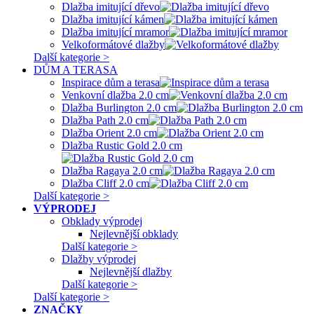
Dlažba imitující dřevo
Dlažba imitující kámen
Dlažba imitující mramor
Velkoformátové dlažby
Další kategorie >
DŮM A TERASA
Inspirace dům a terasa
Venkovní dlažba 2.0 cm
Dlažba Burlington 2.0 cm
Dlažba Path 2.0 cm
Dlažba Orient 2.0 cm
Dlažba Rustic Gold 2.0 cm
Dlažba Ragaya 2.0 cm
Dlažba Cliff 2.0 cm
Další kategorie >
VÝPRODEJ
Obklady výprodej
Nejlevnější obklady
Další kategorie >
Dlažby výprodej
Nejlevnější dlažby
Další kategorie >
Další kategorie >
ZNAČKY