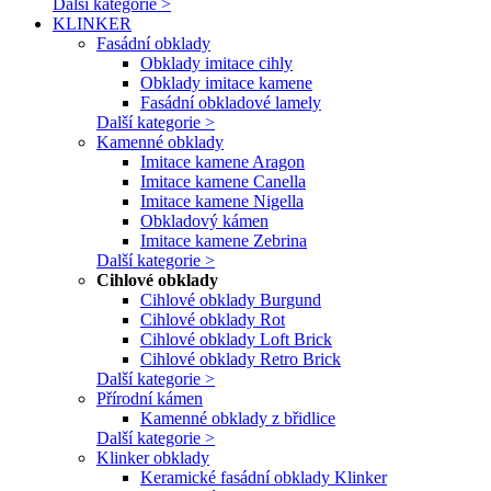
Další kategorie >
KLINKER
Fasádní obklady
Obklady imitace cihly
Obklady imitace kamene
Fasádní obkladové lamely
Další kategorie >
Kamenné obklady
Imitace kamene Aragon
Imitace kamene Canella
Imitace kamene Nigella
Obkladový kámen
Imitace kamene Zebrina
Další kategorie >
Cihlové obklady
Cihlové obklady Burgund
Cihlové obklady Rot
Cihlové obklady Loft Brick
Cihlové obklady Retro Brick
Další kategorie >
Přírodní kámen
Kamenné obklady z břidlice
Další kategorie >
Klinker obklady
Keramické fasádní obklady Klinker