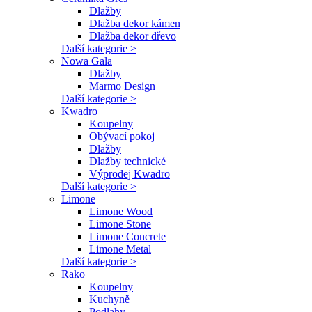
Dlažby
Dlažba dekor kámen
Dlažba dekor dřevo
Další kategorie >
Nowa Gala
Dlažby
Marmo Design
Další kategorie >
Kwadro
Koupelny
Obývací pokoj
Dlažby
Dlažby technické
Výprodej Kwadro
Další kategorie >
Limone
Limone Wood
Limone Stone
Limone Concrete
Limone Metal
Další kategorie >
Rako
Koupelny
Kuchyně
Podlahy