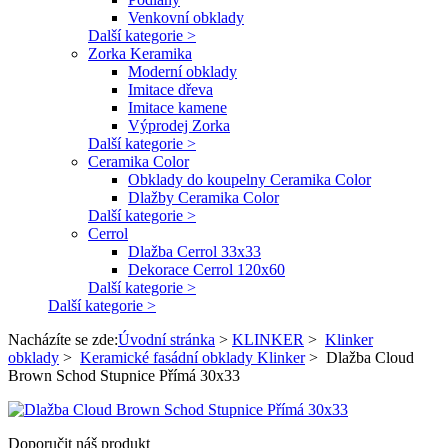
Venkovní obklady
Další kategorie >
Zorka Keramika
Moderní obklady
Imitace dřeva
Imitace kamene
Výprodej Zorka
Další kategorie >
Ceramika Color
Obklady do koupelny Ceramika Color
Dlažby Ceramika Color
Další kategorie >
Cerrol
Dlažba Cerrol 33x33
Dekorace Cerrol 120x60
Další kategorie >
Další kategorie >
Nacházíte se zde:
Úvodní stránka
>
KLINKER
>
Klinker
obklady
>
Keramické fasádní obklady Klinker
>
Dlažba Cloud
Brown Schod Stupnice Přímá 30x33
Doporučit náš produkt