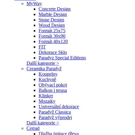
MyWay
Concrete Design
Marble Design
Stone Design
Wood Design
Formát 25x75
Formát 30x90
Formát 40x120
FIT
Dekorace Sklo
Paradyz Special Editions
Další kategorie >
Ceramika Paradyž
Koupelny
Kuchyně
Obývací pokoj
Balkon i terasa
Klinker
Mozaiky
Universální dekorace
Paradyž Classica
Paradyž výprodej
Další kategorie >
Cerrad
Dlažba imitace dřeva