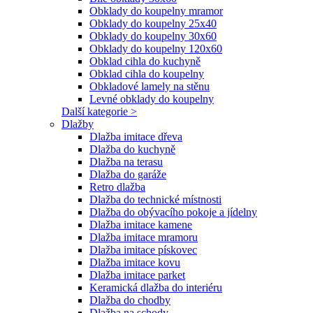
Obklady do koupelny mramor
Obklady do koupelny 25x40
Obklady do koupelny 30x60
Obklady do koupelny 120x60
Obklad cihla do kuchyně
Obklad cihla do koupelny
Obkladové lamely na stěnu
Levné obklady do koupelny
Další kategorie >
Dlažby
Dlažba imitace dřeva
Dlažba do kuchyně
Dlažba na terasu
Dlažba do garáže
Retro dlažba
Dlažba do technické místnosti
Dlažba do obývacího pokoje a jídelny
Dlažba imitace kamene
Dlažba imitace mramoru
Dlažba imitace pískovec
Dlažba imitace kovu
Dlažba imitace parket
Keramická dlažba do interiéru
Dlažba do chodby
Dlažba na schody