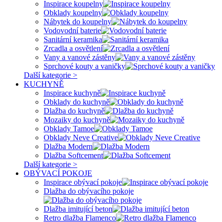
Inspirace koupelny
Obklady koupelny
Nábytek do koupelny
Vodovodní baterie
Sanitární keramika
Zrcadla a osvětlení
Vany a vanové zástěny
Sprchové kouty a vaničky
Další kategorie >
KUCHYNĚ
Inspirace kuchyně
Obklady do kuchyně
Dlažba do kuchyně
Mozaiky do kuchyně
Obklady Tamoe
Obklady Neve Creative
Dlažba Modern
Dlažba Softcement
Další kategorie >
OBÝVACÍ POKOJE
Inspirace obývací pokoje
Dlažba do obývacího pokoje
Dlažba imitující beton
Retro dlažba Flamenco