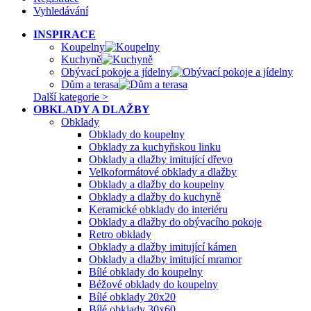
Vyhledávání
INSPIRACE
Koupelny
Kuchyně
Obývací pokoje a jídelny
Dům a terasa
Další kategorie >
OBKLADY A DLAŽBY
Obklady
Obklady do koupelny
Obklady za kuchyňskou linku
Obklady a dlažby imitující dřevo
Velkoformátové obklady a dlažby
Obklady a dlažby do koupelny
Obklady a dlažby do kuchyně
Keramické obklady do interiéru
Obklady a dlažby do obývacího pokoje
Retro obklady
Obklady a dlažby imitující kámen
Obklady a dlažby imitující mramor
Bílé obklady do koupelny
Béžové obklady do koupelny
Bílé obklady 20x20
Bílé obklady 30x60