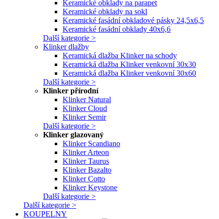
Keramické obklady na parapet
Keramické obklady na sokl
Keramické fasádní obkladové pásky 24,5x6,5
Keramické fasádní obklady 40x6,6
Další kategorie >
Klinker dlažby
Keramická dlažba Klinker na schody
Keramická dlažba Klinker venkovní 30x30
Keramická dlažba Klinker venkovní 30x60
Další kategorie >
Klinker přírodní
Klinker Natural
Klinker Cloud
Klinker Semir
Další kategorie >
Klinker glazovaný
Klinker Scandiano
Klinker Arteon
Klinker Taurus
Klinker Bazalto
Klinker Cotto
Klinker Keystone
Další kategorie >
Další kategorie >
KOUPELNY