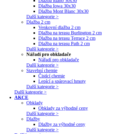
Dlažba Idaho 30x30
Dlažba Iowa 30x30
Dlažba Mont Blanc 30x30
Další kategorie >
Dlažba 2 cm
Venkovní dlažba 2 cm
Dlažba na terasu Burlington 2 cm
Dlažba na terasu Terrace 2 cm
Dlažba na terasu Path 2 cm
Další kategorie >
Nářadí pro obkladače
Nářadí pro obkladače
Další kategorie >
Stavební chemie
Čistící chemie
Lepící a spárovací hmoty
Další kategorie >
Další kategorie >
AKCE
Obklady
Obklady za výhodné ceny
Další kategorie >
Dlažby
Dlažby za výhodné ceny
Další kategorie >