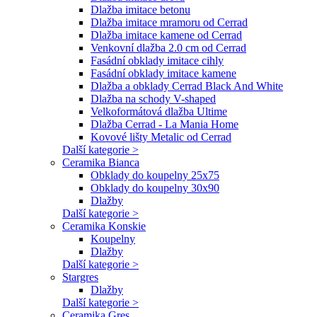
Dlažba imitace betonu
Dlažba imitace mramoru od Cerrad
Dlažba imitace kamene od Cerrad
Venkovní dlažba 2.0 cm od Cerrad
Fasádní obklady imitace cihly
Fasádní obklady imitace kamene
Dlažba a obklady Cerrad Black And White
Dlažba na schody V-shaped
Velkoformátová dlažba Ultime
Dlažba Cerrad - La Mania Home
Kovové lišty Metalic od Cerrad
Další kategorie >
Ceramika Bianca
Obklady do koupelny 25x75
Obklady do koupelny 30x90
Dlažby
Další kategorie >
Ceramika Konskie
Koupelny
Dlažby
Další kategorie >
Stargres
Dlažby
Další kategorie >
Ceramika Gres