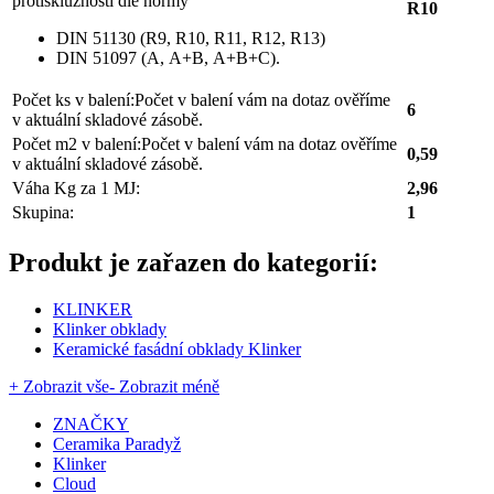
protiskluznosti dle normy
R10
DIN 51130 (R9, R10, R11, R12, R13)
DIN 51097 (A, A+B, A+B+C).
Počet ks v balení:
Počet v balení vám na dotaz ověříme
6
v aktuální skladové zásobě.
Počet m2 v balení:
Počet v balení vám na dotaz ověříme
0,59
v aktuální skladové zásobě.
Váha Kg za 1 MJ:
2,96
Skupina:
1
Produkt je zařazen do kategorií:
KLINKER
Klinker obklady
Keramické fasádní obklady Klinker
+ Zobrazit vše
- Zobrazit méně
ZNAČKY
Ceramika Paradyž
Klinker
Cloud