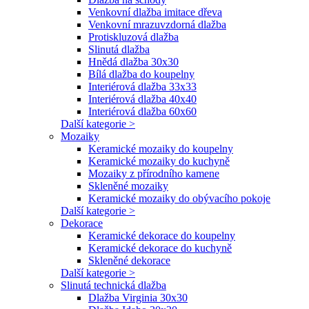
Venkovní dlažba imitace dřeva
Venkovní mrazuvzdorná dlažba
Protiskluzová dlažba
Slinutá dlažba
Hnědá dlažba 30x30
Bílá dlažba do koupelny
Interiérová dlažba 33x33
Interiérová dlažba 40x40
Interiérová dlažba 60x60
Další kategorie >
Mozaiky
Keramické mozaiky do koupelny
Keramické mozaiky do kuchyně
Mozaiky z přírodního kamene
Skleněné mozaiky
Keramické mozaiky do obývacího pokoje
Další kategorie >
Dekorace
Keramické dekorace do koupelny
Keramické dekorace do kuchyně
Skleněné dekorace
Další kategorie >
Slinutá technická dlažba
Dlažba Virginia 30x30