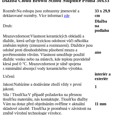
Dlažba Cloud Brown Schod Stupnice Přímá 30x33
Rozměr:
Na eshopu jsou zobrazeny jmenovité a
33 x 29,9
deklarované rozměry. Více informací
zde
cm
Dlažba
Druh:
na
podlahu
Mrazuvzdornost:
Vlastnost keramických obkladů a
dlaždic, která určuje fyzickou odolnost vůči několika
změnám teploty (zmrazení a rozmrazení). Dlaždice jsou
odolné proti dlouhodobému působení mrazu a
ano
povětrnostním vlivům. Vlastnost umožňuje použití
dlaždic venku nebo na místech, kde teplota pravidelně
klesá pod 0 °C. Mrazuvzdornost je silně spojena
s minimální absorpcí vody keramického výrobku.
interiér a
Určení:
exteriér
Jakost:
Nabízíme a dodáváme zboží vždy v první
1
jakosti.
Síla / Tloušťka:
V případě požadavku na přesnou
tloušťku materiálu, nás kontaktujte. Tloušťku dlažby
Vám na dotaz před objednáním ověříme v aktuální
11 mm
skladové zásobě. Tloušťka je proměnná v závislosti na
změně výrobní technologie výrobce.