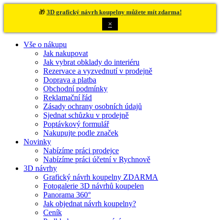
🎁
3D grafický návrh koupelny můžete mít zdarma!
×
Vše o nákupu
Jak nakupovat
Jak vybrat obklady do interiéru
Rezervace a vyzvednutí v prodejně
Doprava a platba
Obchodní podmínky
Reklamační řád
Zásady ochrany osobních údajů
Sjednat schůzku v prodejně
Poptávkový formulář
Nakupujte podle značek
Novinky
Nabízíme práci prodejce
Nabízíme práci účetní v Rychnově
3D návrhy
Grafický návrh koupelny ZDARMA
Fotogalerie 3D návrhů koupelen
Panorama 360°
Jak objednat návrh koupelny?
Ceník