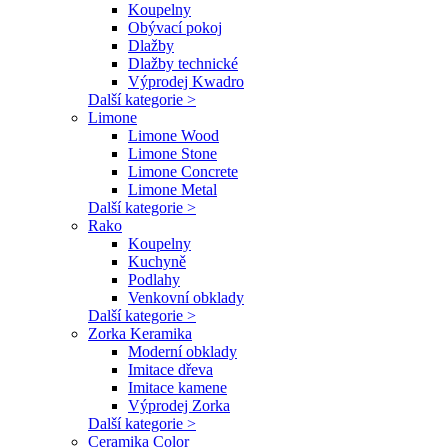
Koupelny
Obývací pokoj
Dlažby
Dlažby technické
Výprodej Kwadro
Další kategorie >
Limone
Limone Wood
Limone Stone
Limone Concrete
Limone Metal
Další kategorie >
Rako
Koupelny
Kuchyně
Podlahy
Venkovní obklady
Další kategorie >
Zorka Keramika
Moderní obklady
Imitace dřeva
Imitace kamene
Výprodej Zorka
Další kategorie >
Ceramika Color