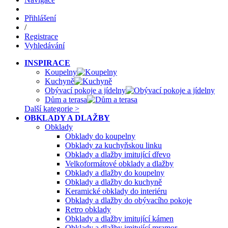
Přihlášení
/
Registrace
Vyhledávání
INSPIRACE
Koupelny
Kuchyně
Obývací pokoje a jídelny
Dům a terasa
Další kategorie >
OBKLADY A DLAŽBY
Obklady
Obklady do koupelny
Obklady za kuchyňskou linku
Obklady a dlažby imitující dřevo
Velkoformátové obklady a dlažby
Obklady a dlažby do koupelny
Obklady a dlažby do kuchyně
Keramické obklady do interiéru
Obklady a dlažby do obývacího pokoje
Retro obklady
Obklady a dlažby imitující kámen
Obklady a dlažby imitující mramor