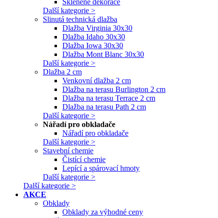
Skleněné dekorace
Další kategorie >
Slinutá technická dlažba
Dlažba Virginia 30x30
Dlažba Idaho 30x30
Dlažba Iowa 30x30
Dlažba Mont Blanc 30x30
Další kategorie >
Dlažba 2 cm
Venkovní dlažba 2 cm
Dlažba na terasu Burlington 2 cm
Dlažba na terasu Terrace 2 cm
Dlažba na terasu Path 2 cm
Další kategorie >
Nářadí pro obkladače
Nářadí pro obkladače
Další kategorie >
Stavební chemie
Čistící chemie
Lepící a spárovací hmoty
Další kategorie >
Další kategorie >
AKCE
Obklady
Obklady za výhodné ceny