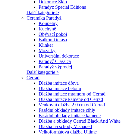
Dekorace Sklo
Paradyz Special Editions
Další kategorie >
Ceramika Paradyž
Koupelny
Kuchyně
Obývací pokoj
Balkon i terasa
Klinker
Mozaiky
Universální dekorace
Paradyž Classica
Paradyž výprodej
Další kategorie >
Cerrad
Dlažba imitace dřeva
Dlažba imitace betonu
Dlažba imitace mramoru od Cerrad
Dlažba imitace kamene od Cerrad
Venkovní dlažba 2.0 cm od Cerrad
Fasádní obklady imitace cihly
Fasádní obklady imitace kamene
Dlažba a obklady Cerrad Black And White
Dlažba na schody V-shaped
Velkoformátová dlažba Ultime