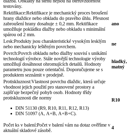
dlažba. Obklady na stěnu nejsou na otěruvzdornost
testovány.
Rektifikace:
Rektifikace je mechanický proces broušení
hrany dlaždice nebo obkladu do pravého úhlu. Přesnost
zabroušení hrany dosahuje ± 0,2 mm. Rektifikace
ano
umožňuje pokládku dlažby nebo obkladu s minimální
spárou od 2 mm.
Lesk:
Produkty jsou charakteristické vysokým lesklým
ne
nebo mechanicky leštěným povrchem.
Povrch:
Povrch obkladu nebo dlažby souvisí s unikátní
technologií výrobce. Stále novější technologie výroby
hladký,
umožňují dosáhnout ohromujících detailů. Hodnoty
matný
parametru jsou pouze orientační. Doporučujeme se s
produktem seznámit v prodejně.
Protiskluznost:
Vlastnost povrchu dlaždic, která určuje
vhodnost jejich použití pro stanovené prostory a
zajišťuje bezpečný pohyb osob. Hodnoty třídy
protiskluznosti dle normy
R10
DIN 51130 (R9, R10, R11, R12, R13)
DIN 51097 (A, A+B, A+B+C).
Počet ks v balení:
Počet v balení vám na dotaz ověříme v
4
aktuální skladové zásobě.