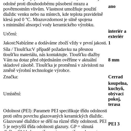
odolné proti dlouhodobému působení mrazu a
ano
povětrnostním vlivům. Vlastnost umožňuje použití
dlaždic venku nebo na místech, kde teplota pravidelně
klesá pod 0 °C. Mrazuvzdornost je silně spojena
s minimální absorpcí vody keramického výrobku.
interiér a
Určení:
exteriér
Jakost:
Nabízíme a dodáváme zboží vždy v první jakosti.
1
Síla / Tloušťka:
V případě požadavku na přesnou
tloušťku materiálu, nás kontaktujte. Tloušťku dlažby
Vám na dotaz před objednáním ověříme v aktuální
8 mm
skladové zásobě. Tloušťka je proměnná v závislosti na
změně výrobní technologie výrobce.
Značka:
Cerrad
koupelna,
kuchyň,
Umístění:
obývací
pokoj,
terasa
Odolnost (PEI) :
Parametr PEI specifikuje třídu odolnosti
proti otěru povrchu glazovaných keramických dlaždic.
Glazované dlaždice se dělí na různé třídy odolnosti. PEI
PEI 3
5 je nejvyšší třída odolnosti glazury. GP = slinutá