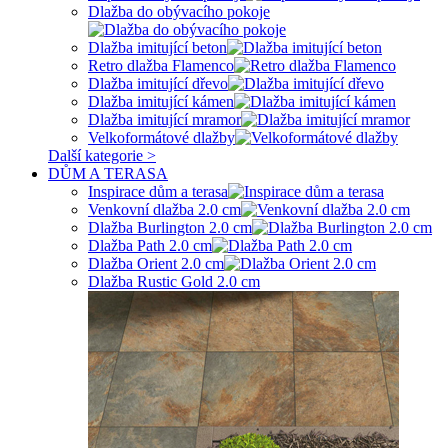
Dlažba do obývacího pokoje
Dlažba imitující beton
Retro dlažba Flamenco
Dlažba imitující dřevo
Dlažba imitující kámen
Dlažba imitující mramor
Velkoformátové dlažby
Další kategorie >
DŮM A TERASA
Inspirace dům a terasa
Venkovní dlažba 2.0 cm
Dlažba Burlington 2.0 cm
Dlažba Path 2.0 cm
Dlažba Orient 2.0 cm
Dlažba Rustic Gold 2.0 cm