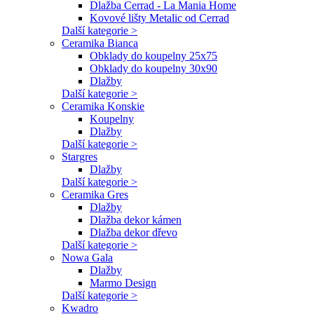
Dlažba Cerrad - La Mania Home
Kovové lišty Metalic od Cerrad
Další kategorie >
Ceramika Bianca
Obklady do koupelny 25x75
Obklady do koupelny 30x90
Dlažby
Další kategorie >
Ceramika Konskie
Koupelny
Dlažby
Další kategorie >
Stargres
Dlažby
Další kategorie >
Ceramika Gres
Dlažby
Dlažba dekor kámen
Dlažba dekor dřevo
Další kategorie >
Nowa Gala
Dlažby
Marmo Design
Další kategorie >
Kwadro