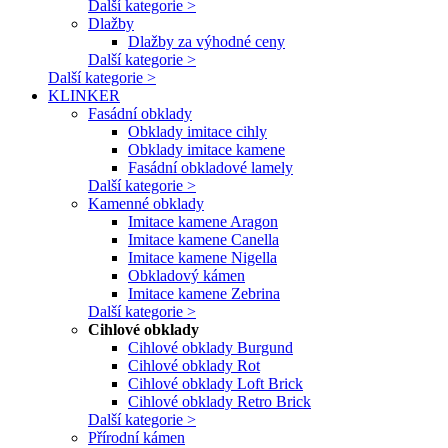
Další kategorie >
Dlažby
Dlažby za výhodné ceny
Další kategorie >
Další kategorie >
KLINKER
Fasádní obklady
Obklady imitace cihly
Obklady imitace kamene
Fasádní obkladové lamely
Další kategorie >
Kamenné obklady
Imitace kamene Aragon
Imitace kamene Canella
Imitace kamene Nigella
Obkladový kámen
Imitace kamene Zebrina
Další kategorie >
Cihlové obklady
Cihlové obklady Burgund
Cihlové obklady Rot
Cihlové obklady Loft Brick
Cihlové obklady Retro Brick
Další kategorie >
Přírodní kámen