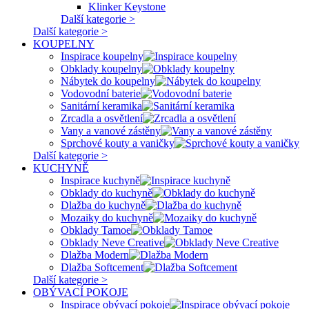
Klinker Keystone
Další kategorie >
Další kategorie >
KOUPELNY
Inspirace koupelny
Obklady koupelny
Nábytek do koupelny
Vodovodní baterie
Sanitární keramika
Zrcadla a osvětlení
Vany a vanové zástěny
Sprchové kouty a vaničky
Další kategorie >
KUCHYNĚ
Inspirace kuchyně
Obklady do kuchyně
Dlažba do kuchyně
Mozaiky do kuchyně
Obklady Tamoe
Obklady Neve Creative
Dlažba Modern
Dlažba Softcement
Další kategorie >
OBÝVACÍ POKOJE
Inspirace obývací pokoje