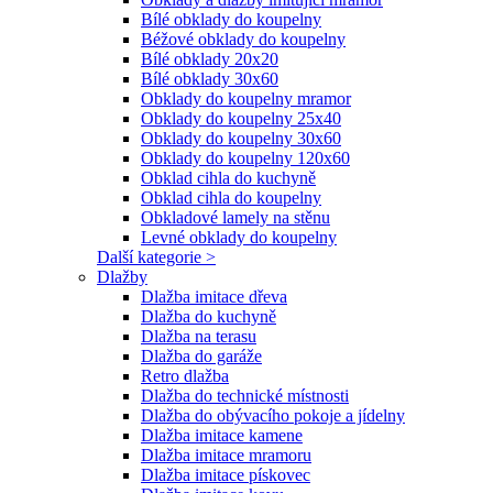
Bílé obklady do koupelny
Béžové obklady do koupelny
Bílé obklady 20x20
Bílé obklady 30x60
Obklady do koupelny mramor
Obklady do koupelny 25x40
Obklady do koupelny 30x60
Obklady do koupelny 120x60
Obklad cihla do kuchyně
Obklad cihla do koupelny
Obkladové lamely na stěnu
Levné obklady do koupelny
Další kategorie >
Dlažby
Dlažba imitace dřeva
Dlažba do kuchyně
Dlažba na terasu
Dlažba do garáže
Retro dlažba
Dlažba do technické místnosti
Dlažba do obývacího pokoje a jídelny
Dlažba imitace kamene
Dlažba imitace mramoru
Dlažba imitace pískovec