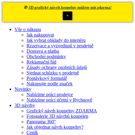
🎁
3D grafický návrh koupelny můžete mít zdarma!
×
Vše o nákupu
Jak nakupovat
Jak vybrat obklady do interiéru
Rezervace a vyzvednutí v prodejně
Doprava a platba
Obchodní podmínky
Reklamační řád
Zásady ochrany osobních údajů
Sjednat schůzku v prodejně
Poptávkový formulář
Nakupujte podle značek
Novinky
Nabízíme práci prodejce
Nabízíme práci účetní v Rychnově
3D návrhy
Grafický návrh koupelny ZDARMA
Fotogalerie 3D návrhů koupelen
Panorama 360°
Jak objednat návrh koupelny?
Ceník