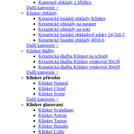
Kamenné obklady z břidlice
Další kategorie >
Klinker obklady
Keramické fasádní obklady Klinker
Keramické obklady na parapet
Keramické obklady na sokl
Keramické fasádní obkladové pásky 24,5x6,5
Keramické fasádní obklady 40x6,6
Další kategorie >
Klinker dlažby
Keramická dlažba Klinker na schody
Keramická dlažba Klinker venkovní 30x30
Keramická dlažba Klinker venkovní 30x60
Další kategorie >
Klinker přírodní
Klinker Natural
Klinker Cloud
Klinker Semir
Další kategorie >
Klinker glazovaný
Klinker Scandiano
Klinker Arteon
Klinker Taurus
Klinker Bazalto
Klinker Cotto