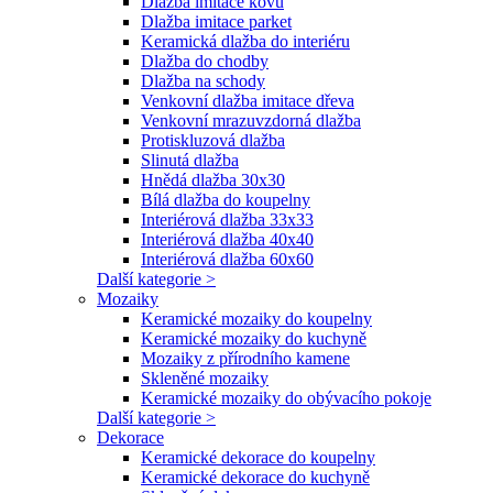
Dlažba imitace kovu
Dlažba imitace parket
Keramická dlažba do interiéru
Dlažba do chodby
Dlažba na schody
Venkovní dlažba imitace dřeva
Venkovní mrazuvzdorná dlažba
Protiskluzová dlažba
Slinutá dlažba
Hnědá dlažba 30x30
Bílá dlažba do koupelny
Interiérová dlažba 33x33
Interiérová dlažba 40x40
Interiérová dlažba 60x60
Další kategorie >
Mozaiky
Keramické mozaiky do koupelny
Keramické mozaiky do kuchyně
Mozaiky z přírodního kamene
Skleněné mozaiky
Keramické mozaiky do obývacího pokoje
Další kategorie >
Dekorace
Keramické dekorace do koupelny
Keramické dekorace do kuchyně