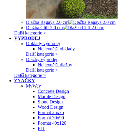
Dlažba Ragaya 2.0 cm
Dlažba Cliff 2.0 cm
Další kategorie >
VÝPRODEJ
Obklady výprodej
Nejlevnější obklady
Další kategorie >
Dlažby výprodej
Nejlevnější dlažby
Další kategorie >
Další kategorie >
ZNAČKY
MyWay
Concrete Design
Marble Design
Stone Design
Wood Design
Formát 25x75
Formát 30x90
Formát 40x120
FIT