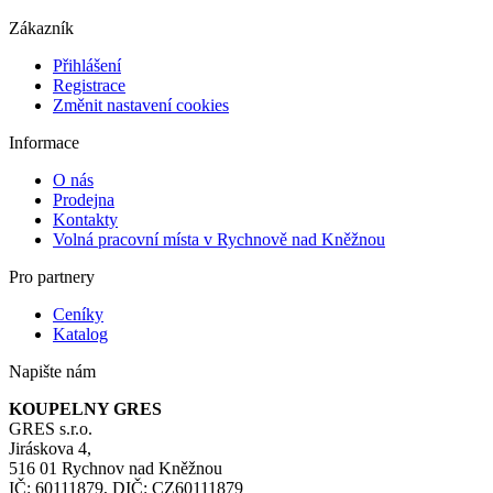
Zákazník
Přihlášení
Registrace
Změnit nastavení cookies
Informace
O nás
Prodejna
Kontakty
Volná pracovní místa v Rychnově nad Kněžnou
Pro partnery
Ceníky
Katalog
Napište nám
KOUPELNY GRES
GRES s.r.o.
Jiráskova 4,
516 01 Rychnov nad Kněžnou
IČ: 60111879, DIČ: CZ60111879