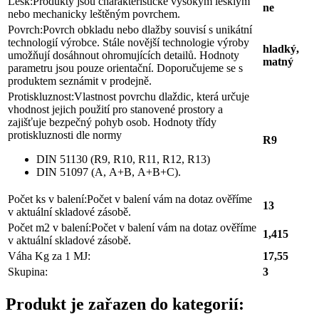
Lesk:
Produkty jsou charakteristické vysokým lesklým
ne
nebo mechanicky leštěným povrchem.
Povrch:
Povrch obkladu nebo dlažby souvisí s unikátní
technologií výrobce. Stále novější technologie výroby
hladký,
umožňují dosáhnout ohromujících detailů. Hodnoty
matný
parametru jsou pouze orientační. Doporučujeme se s
produktem seznámit v prodejně.
Protiskluznost:
Vlastnost povrchu dlaždic, která určuje
vhodnost jejich použití pro stanovené prostory a
zajišťuje bezpečný pohyb osob. Hodnoty třídy
protiskluznosti dle normy
R9
DIN 51130 (R9, R10, R11, R12, R13)
DIN 51097 (A, A+B, A+B+C).
Počet ks v balení:
Počet v balení vám na dotaz ověříme
13
v aktuální skladové zásobě.
Počet m2 v balení:
Počet v balení vám na dotaz ověříme
1,415
v aktuální skladové zásobě.
Váha Kg za 1 MJ:
17,55
Skupina:
3
Produkt je zařazen do kategorií: