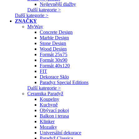
Nejlevnější dlažby
Další kategorie >
Další kategorie >
ZNAČKY
MyWay
Concrete Design
Marble Design
Stone Design
Wood Design
Formát 25x75
Formát 30x90
Formát 40x120
FIT
Dekorace Sklo
Paradyz Special Editions
Další kategorie >
Ceramika Paradyž
Koupelny
Kuchyně
Obývací pokoj
Balkon i terasa
Klinker
Mozaiky
Universální dekorace
Paradyž Classica