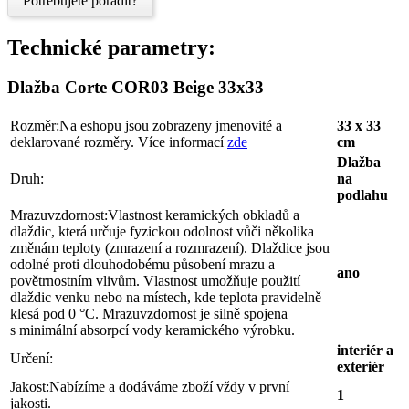
Potřebujete poradit?
Technické parametry:
Dlažba Corte COR03 Beige 33x33
Rozměr:
Na eshopu jsou zobrazeny jmenovité a
33 x 33
deklarované rozměry. Více informací
zde
cm
Dlažba
Druh:
na
podlahu
Mrazuvzdornost:
Vlastnost keramických obkladů a
dlaždic, která určuje fyzickou odolnost vůči několika
změnám teploty (zmrazení a rozmrazení). Dlaždice jsou
odolné proti dlouhodobému působení mrazu a
ano
povětrnostním vlivům. Vlastnost umožňuje použití
dlaždic venku nebo na místech, kde teplota pravidelně
klesá pod 0 °C. Mrazuvzdornost je silně spojena
s minimální absorpcí vody keramického výrobku.
interiér a
Určení:
exteriér
Jakost:
Nabízíme a dodáváme zboží vždy v první
1
jakosti.