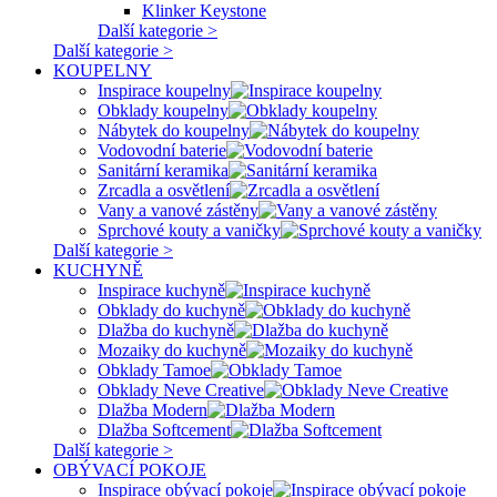
Klinker Keystone
Další kategorie >
Další kategorie >
KOUPELNY
Inspirace koupelny
Obklady koupelny
Nábytek do koupelny
Vodovodní baterie
Sanitární keramika
Zrcadla a osvětlení
Vany a vanové zástěny
Sprchové kouty a vaničky
Další kategorie >
KUCHYNĚ
Inspirace kuchyně
Obklady do kuchyně
Dlažba do kuchyně
Mozaiky do kuchyně
Obklady Tamoe
Obklady Neve Creative
Dlažba Modern
Dlažba Softcement
Další kategorie >
OBÝVACÍ POKOJE
Inspirace obývací pokoje