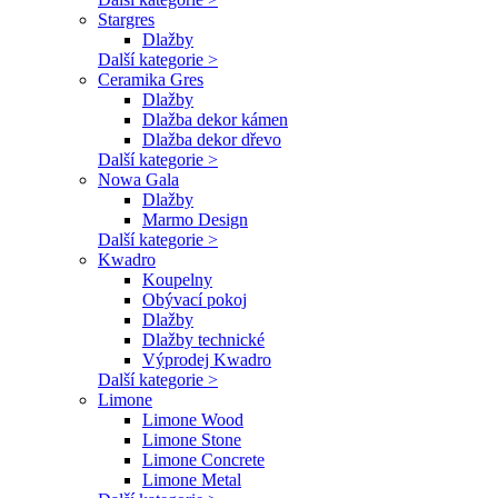
Stargres
Dlažby
Další kategorie >
Ceramika Gres
Dlažby
Dlažba dekor kámen
Dlažba dekor dřevo
Další kategorie >
Nowa Gala
Dlažby
Marmo Design
Další kategorie >
Kwadro
Koupelny
Obývací pokoj
Dlažby
Dlažby technické
Výprodej Kwadro
Další kategorie >
Limone
Limone Wood
Limone Stone
Limone Concrete
Limone Metal