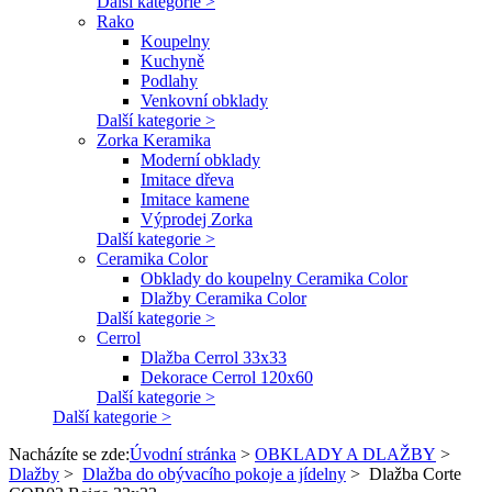
Další kategorie >
Rako
Koupelny
Kuchyně
Podlahy
Venkovní obklady
Další kategorie >
Zorka Keramika
Moderní obklady
Imitace dřeva
Imitace kamene
Výprodej Zorka
Další kategorie >
Ceramika Color
Obklady do koupelny Ceramika Color
Dlažby Ceramika Color
Další kategorie >
Cerrol
Dlažba Cerrol 33x33
Dekorace Cerrol 120x60
Další kategorie >
Další kategorie >
Nacházíte se zde:
Úvodní stránka
>
OBKLADY A DLAŽBY
>
Dlažby
>
Dlažba do obývacího pokoje a jídelny
>
Dlažba Corte