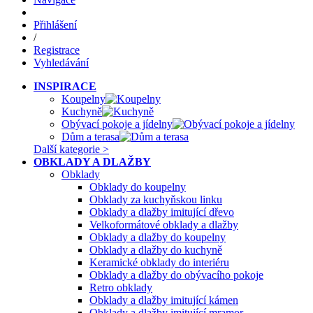
Přihlášení
/
Registrace
Vyhledávání
INSPIRACE
Koupelny
Kuchyně
Obývací pokoje a jídelny
Dům a terasa
Další kategorie >
OBKLADY A DLAŽBY
Obklady
Obklady do koupelny
Obklady za kuchyňskou linku
Obklady a dlažby imitující dřevo
Velkoformátové obklady a dlažby
Obklady a dlažby do koupelny
Obklady a dlažby do kuchyně
Keramické obklady do interiéru
Obklady a dlažby do obývacího pokoje
Retro obklady
Obklady a dlažby imitující kámen
Obklady a dlažby imitující mramor