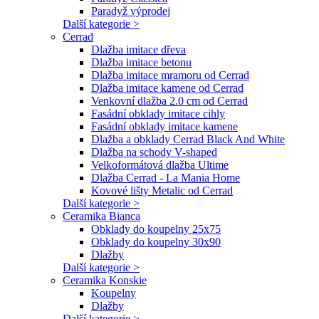
Paradyž výprodej
Další kategorie >
Cerrad
Dlažba imitace dřeva
Dlažba imitace betonu
Dlažba imitace mramoru od Cerrad
Dlažba imitace kamene od Cerrad
Venkovní dlažba 2.0 cm od Cerrad
Fasádní obklady imitace cihly
Fasádní obklady imitace kamene
Dlažba a obklady Cerrad Black And White
Dlažba na schody V-shaped
Velkoformátová dlažba Ultime
Dlažba Cerrad - La Mania Home
Kovové lišty Metalic od Cerrad
Další kategorie >
Ceramika Bianca
Obklady do koupelny 25x75
Obklady do koupelny 30x90
Dlažby
Další kategorie >
Ceramika Konskie
Koupelny
Dlažby
Další kategorie >