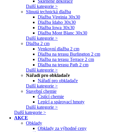
Skleněné dekorace
Další kategorie >
Slinutá technická dlažba
Dlažba Virginia 30x30
Dlažba Idaho 30x30
Dlažba Iowa 30x30
Dlažba Mont Blanc 30x30
Další kategorie >
Dlažba 2 cm
Venkovní dlažba 2 cm
Dlažba na terasu Burlington 2 cm
Dlažba na terasu Terrace 2 cm
Dlažba na terasu Path 2 cm
Další kategorie >
Nářadí pro obkladače
Nářadí pro obkladače
Další kategorie >
Stavební chemie
Čistící chemie
Lepící a spárovací hmoty
Další kategorie >
Další kategorie >
AKCE
Obklady
Obklady za výhodné ceny