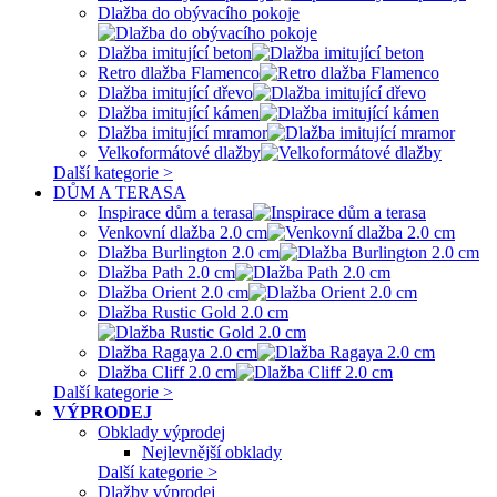
Dlažba do obývacího pokoje
Dlažba imitující beton
Retro dlažba Flamenco
Dlažba imitující dřevo
Dlažba imitující kámen
Dlažba imitující mramor
Velkoformátové dlažby
Další kategorie >
DŮM A TERASA
Inspirace dům a terasa
Venkovní dlažba 2.0 cm
Dlažba Burlington 2.0 cm
Dlažba Path 2.0 cm
Dlažba Orient 2.0 cm
Dlažba Rustic Gold 2.0 cm
Dlažba Ragaya 2.0 cm
Dlažba Cliff 2.0 cm
Další kategorie >
VÝPRODEJ
Obklady výprodej
Nejlevnější obklady
Další kategorie >
Dlažby výprodej