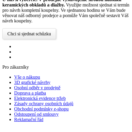
keramických obkladů a dlažby.
Využijte možnost sjednat si termín
pro návrh kompletní koupelny. Ve sjednanou hodinu se Vám bude
věnovat náš odborný prodejce a pomůže Vám společně sestavit Váš
návrh koupelny.
Chci si sjednat schůzku
Pro zákazníky
Vše o nákupu
3D grafické návrhy
Osobní odběr v prodejně
Doprava a platba
Elektronická evidence tržeb
Zásady ochrany osobních údajů
Obchodní podmínky e-shopu
Odstoupení od smlouvy
Reklamační řád