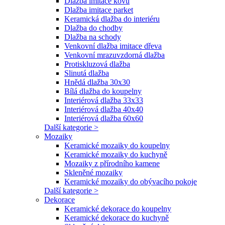
Dlažba imitace kovu
Dlažba imitace parket
Keramická dlažba do interiéru
Dlažba do chodby
Dlažba na schody
Venkovní dlažba imitace dřeva
Venkovní mrazuvzdorná dlažba
Protiskluzová dlažba
Slinutá dlažba
Hnědá dlažba 30x30
Bílá dlažba do koupelny
Interiérová dlažba 33x33
Interiérová dlažba 40x40
Interiérová dlažba 60x60
Další kategorie >
Mozaiky
Keramické mozaiky do koupelny
Keramické mozaiky do kuchyně
Mozaiky z přírodního kamene
Skleněné mozaiky
Keramické mozaiky do obývacího pokoje
Další kategorie >
Dekorace
Keramické dekorace do koupelny
Keramické dekorace do kuchyně