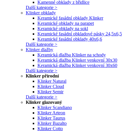
Kamenné obklady z břidlice
Další kategorie >
Klinker obklady
Keramické fasádní obklady Klinker
Keramické obklady na parapet
Keramické obklady na sokl
Keramické fasádní obkladové pásky 24,5x6,5
Keramické fasádní obklady 40x6,6
Další kategorie >
Klinker dlažby
Keramická dlažba Klinker na schody
Keramická dlažba Klinker venkovní 30x30
Keramická dlažba Klinker venkovní 30x60
Další kategorie >
Klinker přírodní
Klinker Natural
Klinker Cloud
Klinker Semir
Další kategorie >
Klinker glazovaný
Klinker Scandiano
Klinker Arteon
Klinker Taurus
Klinker Bazalto
Klinker Cotto