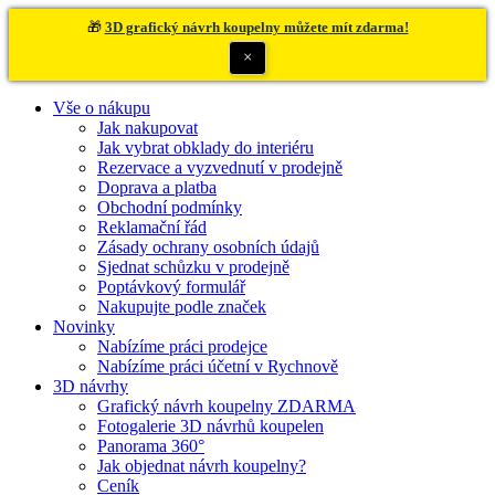
🎁
3D grafický návrh koupelny můžete mít zdarma!
×
Vše o nákupu
Jak nakupovat
Jak vybrat obklady do interiéru
Rezervace a vyzvednutí v prodejně
Doprava a platba
Obchodní podmínky
Reklamační řád
Zásady ochrany osobních údajů
Sjednat schůzku v prodejně
Poptávkový formulář
Nakupujte podle značek
Novinky
Nabízíme práci prodejce
Nabízíme práci účetní v Rychnově
3D návrhy
Grafický návrh koupelny ZDARMA
Fotogalerie 3D návrhů koupelen
Panorama 360°
Jak objednat návrh koupelny?
Ceník