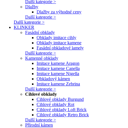
Další kategorie >
Dlažby
Dlažby za výhodné ceny
Další kategorie >
Další kategorie >
KLINKER
Fasádní obklady
Obklady imitace cihly
Obklady imitace kamene
Fasádní obkladové lamely
Další kategorie >
Kamenné obklady
Imitace kamene Aragon
Imitace kamene Canella
Imitace kamene Nigella
Obkladový kámen
Imitace kamene Zebrina
Další kategorie >
Cihlové obklady
Cihlové obklady Burgund
Cihlové obklady Rot
Cihlové obklady Loft Brick
Cihlové obklady Retro Brick
Další kategorie >
Přírodní kámen