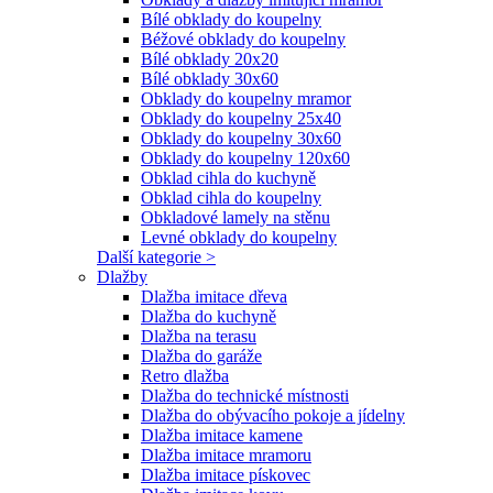
Bílé obklady do koupelny
Béžové obklady do koupelny
Bílé obklady 20x20
Bílé obklady 30x60
Obklady do koupelny mramor
Obklady do koupelny 25x40
Obklady do koupelny 30x60
Obklady do koupelny 120x60
Obklad cihla do kuchyně
Obklad cihla do koupelny
Obkladové lamely na stěnu
Levné obklady do koupelny
Další kategorie >
Dlažby
Dlažba imitace dřeva
Dlažba do kuchyně
Dlažba na terasu
Dlažba do garáže
Retro dlažba
Dlažba do technické místnosti
Dlažba do obývacího pokoje a jídelny
Dlažba imitace kamene
Dlažba imitace mramoru
Dlažba imitace pískovec