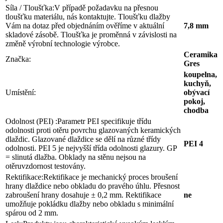
Síla / Tloušťka:
V případě požadavku na přesnou
tloušťku materiálu, nás kontaktujte. Tloušťku dlažby
Vám na dotaz před objednáním ověříme v aktuální
7,8 mm
skladové zásobě. Tloušťka je proměnná v závislosti na
změně výrobní technologie výrobce.
Ceramika
Značka:
Gres
koupelna,
kuchyň,
Umístění:
obývací
pokoj,
chodba
Odolnost (PEI) :
Parametr PEI specifikuje třídu
odolnosti proti otěru povrchu glazovaných keramických
dlaždic. Glazované dlaždice se dělí na různé třídy
PEI 4
odolnosti. PEI 5 je nejvyšší třída odolnosti glazury. GP
= slinutá dlažba. Obklady na stěnu nejsou na
otěruvzdornost testovány.
Rektifikace:
Rektifikace je mechanický proces broušení
hrany dlaždice nebo obkladu do pravého úhlu. Přesnost
zabroušení hrany dosahuje ± 0,2 mm. Rektifikace
ne
umožňuje pokládku dlažby nebo obkladu s minimální
spárou od 2 mm.