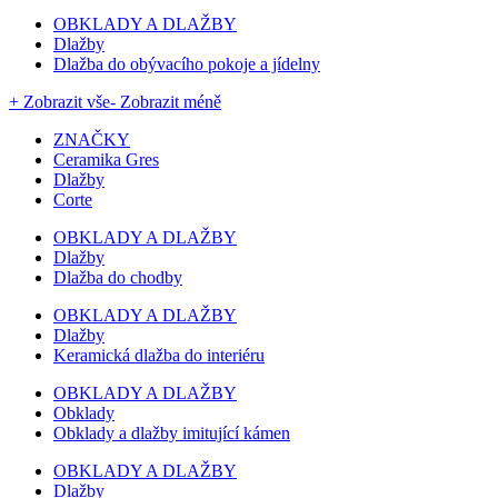
OBKLADY A DLAŽBY
Dlažby
Dlažba do obývacího pokoje a jídelny
+ Zobrazit vše
- Zobrazit méně
ZNAČKY
Ceramika Gres
Dlažby
Corte
OBKLADY A DLAŽBY
Dlažby
Dlažba do chodby
OBKLADY A DLAŽBY
Dlažby
Keramická dlažba do interiéru
OBKLADY A DLAŽBY
Obklady
Obklady a dlažby imitující kámen
OBKLADY A DLAŽBY
Dlažby