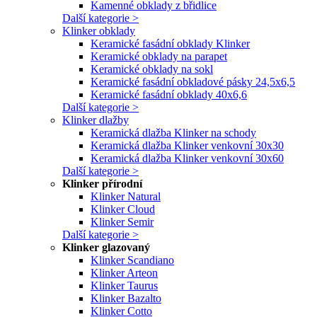
Kamenné obklady z břidlice
Další kategorie >
Klinker obklady
Keramické fasádní obklady Klinker
Keramické obklady na parapet
Keramické obklady na sokl
Keramické fasádní obkladové pásky 24,5x6,5
Keramické fasádní obklady 40x6,6
Další kategorie >
Klinker dlažby
Keramická dlažba Klinker na schody
Keramická dlažba Klinker venkovní 30x30
Keramická dlažba Klinker venkovní 30x60
Další kategorie >
Klinker přírodní
Klinker Natural
Klinker Cloud
Klinker Semir
Další kategorie >
Klinker glazovaný
Klinker Scandiano
Klinker Arteon
Klinker Taurus
Klinker Bazalto
Klinker Cotto