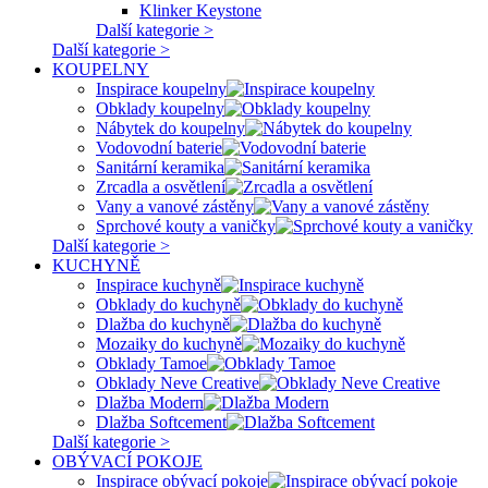
Klinker Keystone
Další kategorie >
Další kategorie >
KOUPELNY
Inspirace koupelny
Obklady koupelny
Nábytek do koupelny
Vodovodní baterie
Sanitární keramika
Zrcadla a osvětlení
Vany a vanové zástěny
Sprchové kouty a vaničky
Další kategorie >
KUCHYNĚ
Inspirace kuchyně
Obklady do kuchyně
Dlažba do kuchyně
Mozaiky do kuchyně
Obklady Tamoe
Obklady Neve Creative
Dlažba Modern
Dlažba Softcement
Další kategorie >
OBÝVACÍ POKOJE
Inspirace obývací pokoje