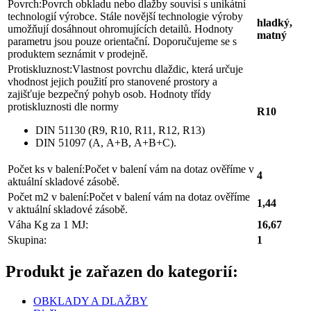
Povrch:
Povrch obkladu nebo dlažby souvisí s unikátní
technologií výrobce. Stále novější technologie výroby
hladký,
umožňují dosáhnout ohromujících detailů. Hodnoty
matný
parametru jsou pouze orientační. Doporučujeme se s
produktem seznámit v prodejně.
Protiskluznost:
Vlastnost povrchu dlaždic, která určuje
vhodnost jejich použití pro stanovené prostory a
zajišťuje bezpečný pohyb osob. Hodnoty třídy
protiskluznosti dle normy
R10
DIN 51130 (R9, R10, R11, R12, R13)
DIN 51097 (A, A+B, A+B+C).
Počet ks v balení:
Počet v balení vám na dotaz ověříme v
4
aktuální skladové zásobě.
Počet m2 v balení:
Počet v balení vám na dotaz ověříme
1,44
v aktuální skladové zásobě.
Váha Kg za 1 MJ:
16,67
Skupina:
1
Produkt je zařazen do kategorií:
OBKLADY A DLAŽBY