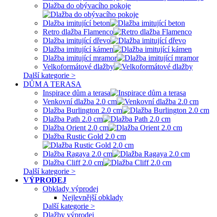
Dlažba do obývacího pokoje
Dlažba imitující beton
Retro dlažba Flamenco
Dlažba imitující dřevo
Dlažba imitující kámen
Dlažba imitující mramor
Velkoformátové dlažby
Další kategorie >
DŮM A TERASA
Inspirace dům a terasa
Venkovní dlažba 2.0 cm
Dlažba Burlington 2.0 cm
Dlažba Path 2.0 cm
Dlažba Orient 2.0 cm
Dlažba Rustic Gold 2.0 cm
Dlažba Ragaya 2.0 cm
Dlažba Cliff 2.0 cm
Další kategorie >
VÝPRODEJ
Obklady výprodej
Nejlevnější obklady
Další kategorie >
Dlažby výprodej