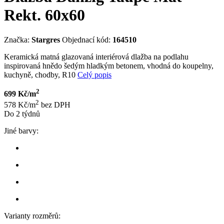
Rekt. 60x60
Značka:
Stargres
Objednací kód:
164510
Keramická matná glazovaná interiérová dlažba na podlahu
inspirovaná hnědo šedým hladkým betonem, vhodná do koupelny,
kuchyně, chodby, R10
Celý popis
2
699 Kč/m
2
578 Kč/m
bez DPH
Do 2 týdnů
Jiné barvy:
Varianty rozměrů: