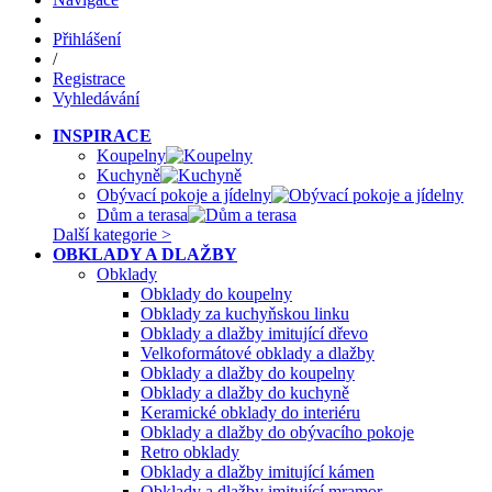
Přihlášení
/
Registrace
Vyhledávání
INSPIRACE
Koupelny
Kuchyně
Obývací pokoje a jídelny
Dům a terasa
Další kategorie >
OBKLADY A DLAŽBY
Obklady
Obklady do koupelny
Obklady za kuchyňskou linku
Obklady a dlažby imitující dřevo
Velkoformátové obklady a dlažby
Obklady a dlažby do koupelny
Obklady a dlažby do kuchyně
Keramické obklady do interiéru
Obklady a dlažby do obývacího pokoje
Retro obklady
Obklady a dlažby imitující kámen
Obklady a dlažby imitující mramor