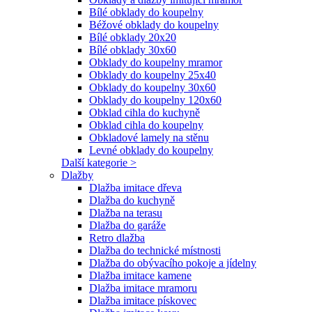
Bílé obklady do koupelny
Béžové obklady do koupelny
Bílé obklady 20x20
Bílé obklady 30x60
Obklady do koupelny mramor
Obklady do koupelny 25x40
Obklady do koupelny 30x60
Obklady do koupelny 120x60
Obklad cihla do kuchyně
Obklad cihla do koupelny
Obkladové lamely na stěnu
Levné obklady do koupelny
Další kategorie >
Dlažby
Dlažba imitace dřeva
Dlažba do kuchyně
Dlažba na terasu
Dlažba do garáže
Retro dlažba
Dlažba do technické místnosti
Dlažba do obývacího pokoje a jídelny
Dlažba imitace kamene
Dlažba imitace mramoru
Dlažba imitace pískovec