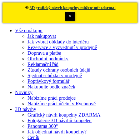
🎁
3D grafický návrh koupelny můžete mít zdarma!
×
Vše o nákupu
Jak nakupovat
Jak vybrat obklady do interiéru
Rezervace a vyzvednutí v prodejně
Doprava a platba
Obchodní podmínky
Reklamační řád
Zásady ochrany osobních údajů
Sjednat schůzku v prodejně
Poptávkový formulář
Nakupujte podle značek
Novinky
Nabízíme práci prodejce
Nabízíme práci účetní v Rychnově
3D návrhy
Grafický návrh koupelny ZDARMA
Fotogalerie 3D návrhů koupelen
Panorama 360°
Jak objednat návrh koupelny?
Ceník