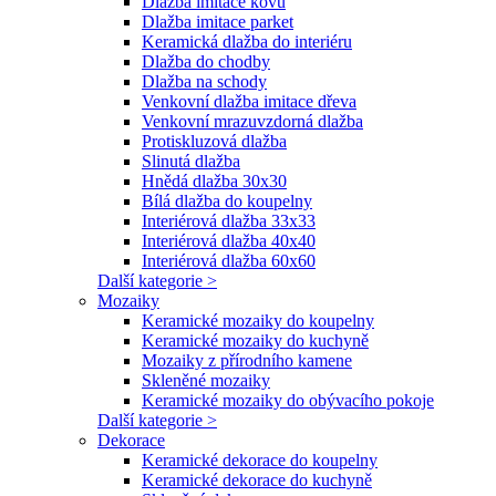
Dlažba imitace kovu
Dlažba imitace parket
Keramická dlažba do interiéru
Dlažba do chodby
Dlažba na schody
Venkovní dlažba imitace dřeva
Venkovní mrazuvzdorná dlažba
Protiskluzová dlažba
Slinutá dlažba
Hnědá dlažba 30x30
Bílá dlažba do koupelny
Interiérová dlažba 33x33
Interiérová dlažba 40x40
Interiérová dlažba 60x60
Další kategorie >
Mozaiky
Keramické mozaiky do koupelny
Keramické mozaiky do kuchyně
Mozaiky z přírodního kamene
Skleněné mozaiky
Keramické mozaiky do obývacího pokoje
Další kategorie >
Dekorace
Keramické dekorace do koupelny
Keramické dekorace do kuchyně