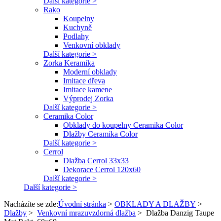
Další kategorie >
Rako
Koupelny
Kuchyně
Podlahy
Venkovní obklady
Další kategorie >
Zorka Keramika
Moderní obklady
Imitace dřeva
Imitace kamene
Výprodej Zorka
Další kategorie >
Ceramika Color
Obklady do koupelny Ceramika Color
Dlažby Ceramika Color
Další kategorie >
Cerrol
Dlažba Cerrol 33x33
Dekorace Cerrol 120x60
Další kategorie >
Další kategorie >
Nacházíte se zde:
Úvodní stránka
>
OBKLADY A DLAŽBY
>
Dlažby
>
Venkovní mrazuvzdorná dlažba
>
Dlažba Danzig Taupe