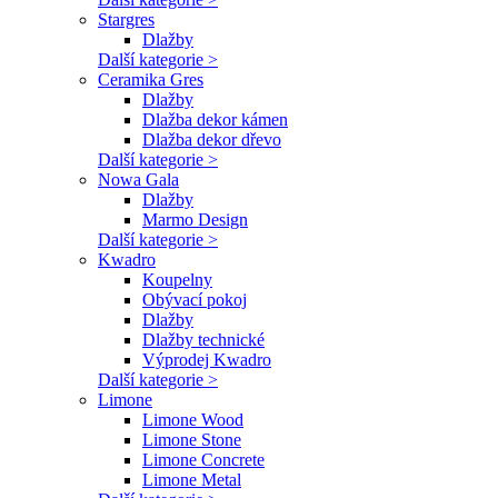
Stargres
Dlažby
Další kategorie >
Ceramika Gres
Dlažby
Dlažba dekor kámen
Dlažba dekor dřevo
Další kategorie >
Nowa Gala
Dlažby
Marmo Design
Další kategorie >
Kwadro
Koupelny
Obývací pokoj
Dlažby
Dlažby technické
Výprodej Kwadro
Další kategorie >
Limone
Limone Wood
Limone Stone
Limone Concrete
Limone Metal