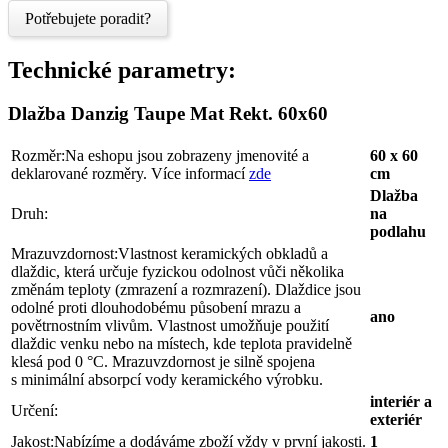
Potřebujete poradit?
Technické parametry:
Dlažba Danzig Taupe Mat Rekt. 60x60
Rozměr:
Na eshopu jsou zobrazeny jmenovité a
60 x 60
deklarované rozměry. Více informací
zde
cm
Dlažba
Druh:
na
podlahu
Mrazuvzdornost:
Vlastnost keramických obkladů a
dlaždic, která určuje fyzickou odolnost vůči několika
změnám teploty (zmrazení a rozmrazení). Dlaždice jsou
odolné proti dlouhodobému působení mrazu a
ano
povětrnostním vlivům. Vlastnost umožňuje použití
dlaždic venku nebo na místech, kde teplota pravidelně
klesá pod 0 °C. Mrazuvzdornost je silně spojena
s minimální absorpcí vody keramického výrobku.
interiér a
Určení:
exteriér
Jakost:
Nabízíme a dodáváme zboží vždy v první jakosti.
1