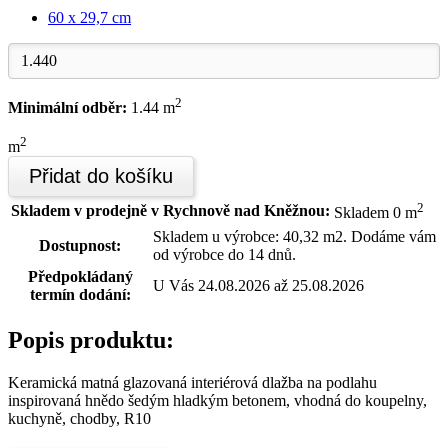
60 x 29,7 cm
2
Minimální odběr:
1.44 m
2
m
Přidat do košíku
2
Skladem v prodejně v Rychnově nad Kněžnou:
Skladem 0 m
Skladem u výrobce: 40,32 m2. Dodáme vám
Dostupnost:
od výrobce do 14 dnů.
Předpokládaný
U Vás 24.08.2026 až 25.08.2026
termín dodání:
Popis produktu:
Keramická matná glazovaná interiérová dlažba na podlahu
inspirovaná hnědo šedým hladkým betonem, vhodná do koupelny,
kuchyně, chodby, R10