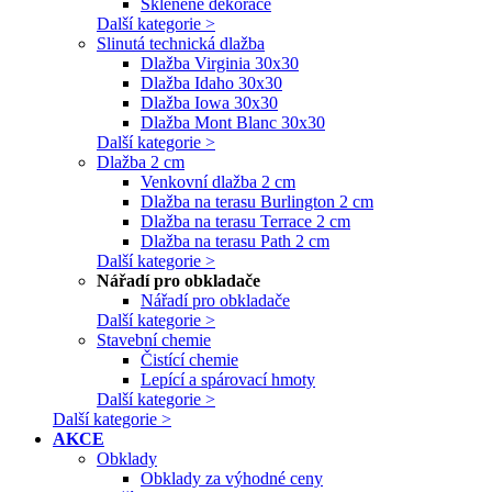
Skleněné dekorace
Další kategorie >
Slinutá technická dlažba
Dlažba Virginia 30x30
Dlažba Idaho 30x30
Dlažba Iowa 30x30
Dlažba Mont Blanc 30x30
Další kategorie >
Dlažba 2 cm
Venkovní dlažba 2 cm
Dlažba na terasu Burlington 2 cm
Dlažba na terasu Terrace 2 cm
Dlažba na terasu Path 2 cm
Další kategorie >
Nářadí pro obkladače
Nářadí pro obkladače
Další kategorie >
Stavební chemie
Čistící chemie
Lepící a spárovací hmoty
Další kategorie >
Další kategorie >
AKCE
Obklady
Obklady za výhodné ceny