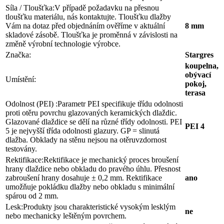
Síla / Tloušťka:
V případě požadavku na přesnou
tloušťku materiálu, nás kontaktujte. Tloušťku dlažby
Vám na dotaz před objednáním ověříme v aktuální
8 mm
skladové zásobě. Tloušťka je proměnná v závislosti na
změně výrobní technologie výrobce.
Značka:
Stargres
koupelna,
obývací
Umístění:
pokoj,
terasa
Odolnost (PEI) :
Parametr PEI specifikuje třídu odolnosti
proti otěru povrchu glazovaných keramických dlaždic.
Glazované dlaždice se dělí na různé třídy odolnosti. PEI
PEI 4
5 je nejvyšší třída odolnosti glazury. GP = slinutá
dlažba. Obklady na stěnu nejsou na otěruvzdornost
testovány.
Rektifikace:
Rektifikace je mechanický proces broušení
hrany dlaždice nebo obkladu do pravého úhlu. Přesnost
zabroušení hrany dosahuje ± 0,2 mm. Rektifikace
ano
umožňuje pokládku dlažby nebo obkladu s minimální
spárou od 2 mm.
Lesk:
Produkty jsou charakteristické vysokým lesklým
ne
nebo mechanicky leštěným povrchem.