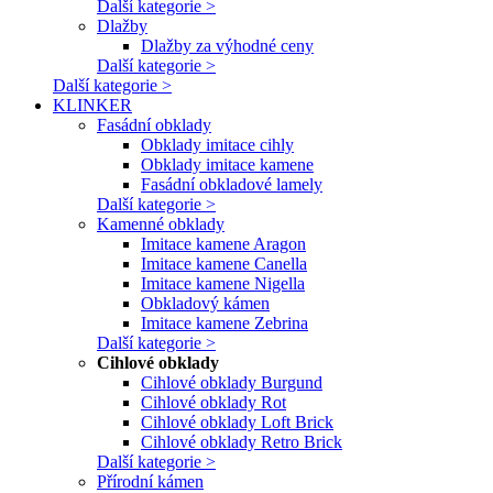
Další kategorie >
Dlažby
Dlažby za výhodné ceny
Další kategorie >
Další kategorie >
KLINKER
Fasádní obklady
Obklady imitace cihly
Obklady imitace kamene
Fasádní obkladové lamely
Další kategorie >
Kamenné obklady
Imitace kamene Aragon
Imitace kamene Canella
Imitace kamene Nigella
Obkladový kámen
Imitace kamene Zebrina
Další kategorie >
Cihlové obklady
Cihlové obklady Burgund
Cihlové obklady Rot
Cihlové obklady Loft Brick
Cihlové obklady Retro Brick
Další kategorie >
Přírodní kámen