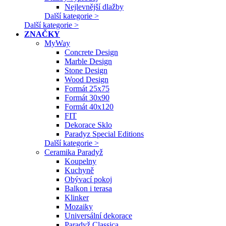
Nejlevnější dlažby
Další kategorie >
Další kategorie >
ZNAČKY
MyWay
Concrete Design
Marble Design
Stone Design
Wood Design
Formát 25x75
Formát 30x90
Formát 40x120
FIT
Dekorace Sklo
Paradyz Special Editions
Další kategorie >
Ceramika Paradyž
Koupelny
Kuchyně
Obývací pokoj
Balkon i terasa
Klinker
Mozaiky
Universální dekorace
Paradyž Classica