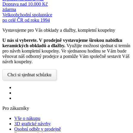
Doprava nad 10.000 Kč
zdarma
Velkoobchodní spolupráce
po celé ČR od roku 1994
Vystavujeme pro Vás obklady a dlažby, kompletní koupelny
U nás si vyberete.
V prodejně vystavujeme širokou nabídku
keramických obkladů a dlažby.
Využijte možnost sjednat si termín
pro návrh kompletní koupelny. Ve sjednanou hodinu se Vám bude
věnovat náš odborný prodejce a pomůže Vám společně sestavit Váš
návrh koupelny.
Chci si sjednat schůzku
Pro zákazníky
Vše o nákupu
3D grafické návrhy
Osobní odběr v prodejně