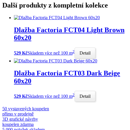
Další produkty z kompletní kolekce
Dlažba Factoria FCT04 Light Brown
60x20
2
529 Kč
Skladem více než 100 m
Detail
Dlažba Factoria FCT03 Dark Beige
60x20
2
529 Kč
Skladem více než 100 m
Detail
50 vystavených koupelen
přímo v prodejně
3D grafické návrhy
koupelen zdarma
5 000 položek skladem,