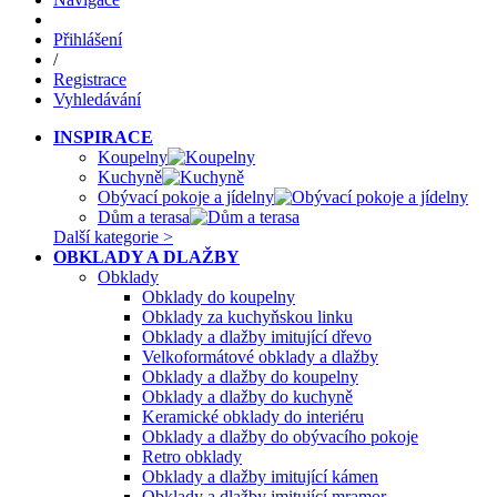
Přihlášení
/
Registrace
Vyhledávání
INSPIRACE
Koupelny
Kuchyně
Obývací pokoje a jídelny
Dům a terasa
Další kategorie >
OBKLADY A DLAŽBY
Obklady
Obklady do koupelny
Obklady za kuchyňskou linku
Obklady a dlažby imitující dřevo
Velkoformátové obklady a dlažby
Obklady a dlažby do koupelny
Obklady a dlažby do kuchyně
Keramické obklady do interiéru
Obklady a dlažby do obývacího pokoje
Retro obklady
Obklady a dlažby imitující kámen
Obklady a dlažby imitující mramor