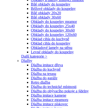
Bílé obklady do koupelny
Béžové obklady do koupelny
Bílé obklady 20x20
Bílé obklady 30x60
Obklady do koupelny mramor
Obklady do koupelny 25x40
Obklady do koupelny 30x60
Obklady do koupelny 120x60
Obklad cihla do kuchyně
Obklad cihla do koupelny
Obkladové lamely na stěnu
Levné obklady do koupelny
Další kategorie >
Dlažby
Dlažba imitace dřeva
Dlažba do kuchyně
Dlažba na terasu
Dlažba do garáže
Retro dlažba
Dlažba do technické místnosti
Dlažba do obývacího pokoje a jídelny
Dlažba imitace kamene
Dlažba imitace mramoru
Dlažba imitace pískovec