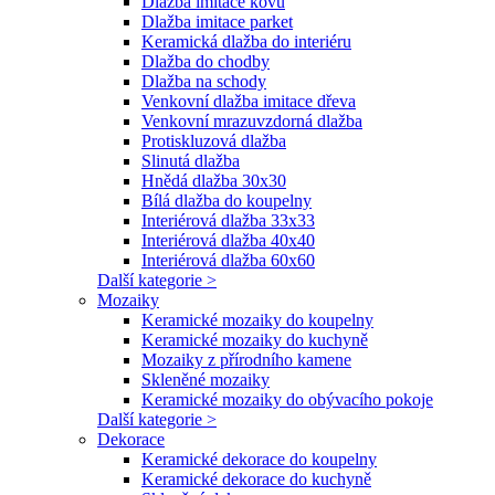
Dlažba imitace kovu
Dlažba imitace parket
Keramická dlažba do interiéru
Dlažba do chodby
Dlažba na schody
Venkovní dlažba imitace dřeva
Venkovní mrazuvzdorná dlažba
Protiskluzová dlažba
Slinutá dlažba
Hnědá dlažba 30x30
Bílá dlažba do koupelny
Interiérová dlažba 33x33
Interiérová dlažba 40x40
Interiérová dlažba 60x60
Další kategorie >
Mozaiky
Keramické mozaiky do koupelny
Keramické mozaiky do kuchyně
Mozaiky z přírodního kamene
Skleněné mozaiky
Keramické mozaiky do obývacího pokoje
Další kategorie >
Dekorace
Keramické dekorace do koupelny
Keramické dekorace do kuchyně