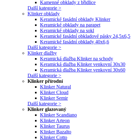
Kamenné obklady z břidlice
Další kategorie >
Klinker obklady
Keramické fasádní obklady Klinker
Keramické obklady na parapet
Keramické obklady na sokl
Keramické fasádní obkladové pásky 24,5x6,5
Keramické fasádní obklady 40x6,6
Další kategorie >
Klinker dlažby
Keramická dlažba Klinker na schody
Keramická dlažba Klinker venkovní 30x30
Keramická dlažba Klinker venkovní 30x60
Další kategorie >
Klinker přírodní
Klinker Natural
Klinker Cloud
Klinker Semir
Další kategorie >
Klinker glazovaný
Klinker Scandiano
Klinker Arteon
Klinker Taurus
Klinker Bazalto
Klinker Cotto