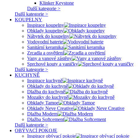
Klinker Keystone
Další kategorie >
Další kategorie >
KOUPELNY
Inspirace koupelny
Obklady koupelny
Nábytek do koupelny
Vodovodní baterie
Sanitární keramika
Zrcadla a osvětlení
Vany a vanové zástěny
Sprchové kouty a vaničky
Další kategorie >
KUCHYNĚ
Inspirace kuchyně
Obklady do kuchyně
Dlažba do kuchyně
Mozaiky do kuchyně
Obklady Tamoe
Obklady Neve Creative
Dlažba Modern
Dlažba Softcement
Další kategorie >
OBÝVACÍ POKOJE
Inspirace obývací pokoje