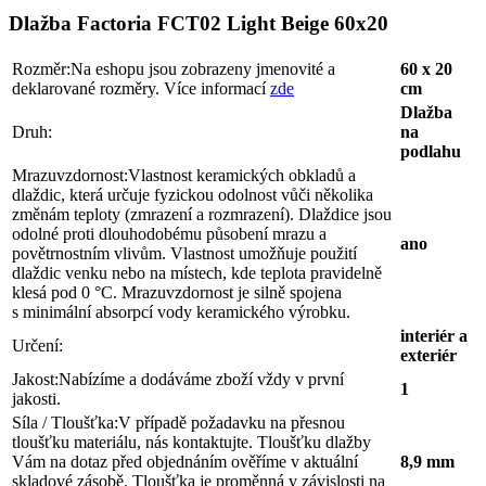
Dlažba Factoria FCT02 Light Beige 60x20
Rozměr:
Na eshopu jsou zobrazeny jmenovité a
60 x 20
deklarované rozměry. Více informací
zde
cm
Dlažba
Druh:
na
podlahu
Mrazuvzdornost:
Vlastnost keramických obkladů a
dlaždic, která určuje fyzickou odolnost vůči několika
změnám teploty (zmrazení a rozmrazení). Dlaždice jsou
odolné proti dlouhodobému působení mrazu a
ano
povětrnostním vlivům. Vlastnost umožňuje použití
dlaždic venku nebo na místech, kde teplota pravidelně
klesá pod 0 °C. Mrazuvzdornost je silně spojena
s minimální absorpcí vody keramického výrobku.
interiér a
Určení:
exteriér
Jakost:
Nabízíme a dodáváme zboží vždy v první
1
jakosti.
Síla / Tloušťka:
V případě požadavku na přesnou
tloušťku materiálu, nás kontaktujte. Tloušťku dlažby
Vám na dotaz před objednáním ověříme v aktuální
8,9 mm
skladové zásobě. Tloušťka je proměnná v závislosti na