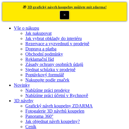
🎁
3D grafický návrh koupelny můžete mít zdarma!
×
Vše o nákupu
Jak nakupovat
Jak vybrat obklady do interiéru
Rezervace a vyzvednutí v prodejně
Doprava a platba
Obchodní podmínky
Reklamační řád
Zásady ochrany osobních údajů
Sjednat schůzku v prodejně
Poptávkový formulář
Nakupujte podle značek
Novinky
Nabízíme práci prodejce
Nabízíme práci účetní v Rychnově
3D návrhy
Grafický návrh koupelny ZDARMA
Fotogalerie 3D návrhů koupelen
Panorama 360°
Jak objednat návrh koupelny?
Ceník