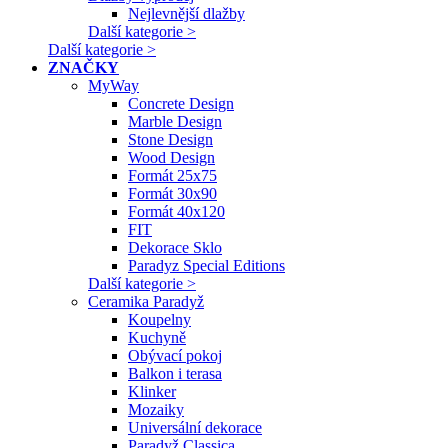
Nejlevnější dlažby
Další kategorie >
Další kategorie >
ZNAČKY
MyWay
Concrete Design
Marble Design
Stone Design
Wood Design
Formát 25x75
Formát 30x90
Formát 40x120
FIT
Dekorace Sklo
Paradyz Special Editions
Další kategorie >
Ceramika Paradyž
Koupelny
Kuchyně
Obývací pokoj
Balkon i terasa
Klinker
Mozaiky
Universální dekorace
Paradyž Classica