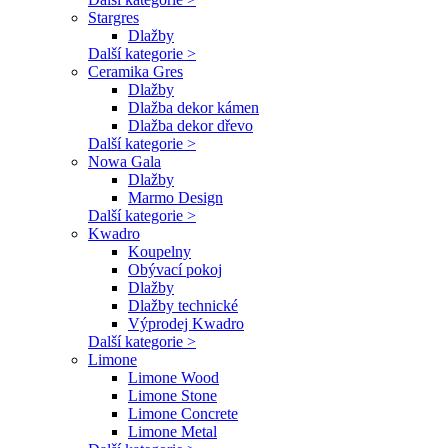
Stargres
Dlažby
Další kategorie >
Ceramika Gres
Dlažby
Dlažba dekor kámen
Dlažba dekor dřevo
Další kategorie >
Nowa Gala
Dlažby
Marmo Design
Další kategorie >
Kwadro
Koupelny
Obývací pokoj
Dlažby
Dlažby technické
Výprodej Kwadro
Další kategorie >
Limone
Limone Wood
Limone Stone
Limone Concrete
Limone Metal