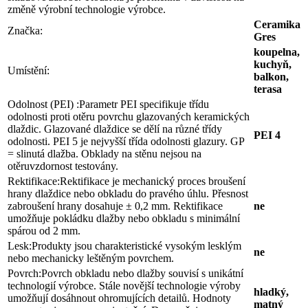
změně výrobní technologie výrobce.
Ceramika
Značka:
Gres
koupelna,
kuchyň,
Umístění:
balkon,
terasa
Odolnost (PEI) :
Parametr PEI specifikuje třídu
odolnosti proti otěru povrchu glazovaných keramických
dlaždic. Glazované dlaždice se dělí na různé třídy
PEI 4
odolnosti. PEI 5 je nejvyšší třída odolnosti glazury. GP
= slinutá dlažba. Obklady na stěnu nejsou na
otěruvzdornost testovány.
Rektifikace:
Rektifikace je mechanický proces broušení
hrany dlaždice nebo obkladu do pravého úhlu. Přesnost
zabroušení hrany dosahuje ± 0,2 mm. Rektifikace
ne
umožňuje pokládku dlažby nebo obkladu s minimální
spárou od 2 mm.
Lesk:
Produkty jsou charakteristické vysokým lesklým
ne
nebo mechanicky leštěným povrchem.
Povrch:
Povrch obkladu nebo dlažby souvisí s unikátní
technologií výrobce. Stále novější technologie výroby
hladký,
umožňují dosáhnout ohromujících detailů. Hodnoty
matný