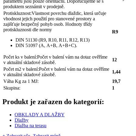
parametru jsou pouze orientační. Doporučujeme se s
produktem seznámit v prodejně.
Protiskluznost:
Vlastnost povrchu dlaždic, která určuje
vhodnost jejich použití pro stanovené prostory a
zajišťuje bezpečný pohyb osob. Hodnoty třídy
protiskluznosti dle normy
R9
DIN 51130 (R9, R10, R11, R12, R13)
DIN 51097 (A, A+B, A+B+C).
Počet ks v balení:
Počet v balení vám na dotaz ověříme
12
v aktuální skladové zásobě.
Počet m2 v balení:
Počet v balení vám na dotaz ověříme
1,44
v aktuální skladové zásobě.
Váha Kg za 1 MJ:
19,7
Skupina:
1
Produkt je zařazen do kategorií:
OBKLADY A DLAŽBY
Dlažby
Dlažba na terasu
+ Zobrazit vše
- Zobrazit méně