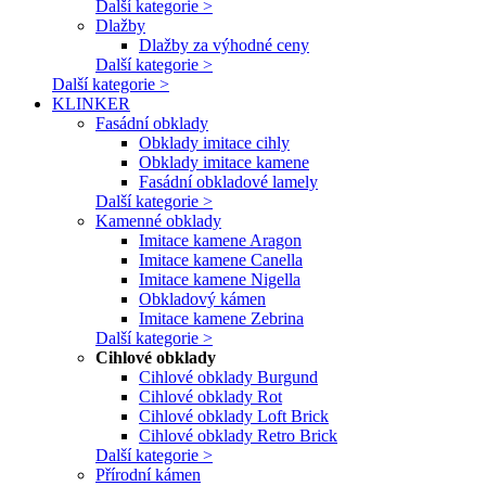
Další kategorie >
Dlažby
Dlažby za výhodné ceny
Další kategorie >
Další kategorie >
KLINKER
Fasádní obklady
Obklady imitace cihly
Obklady imitace kamene
Fasádní obkladové lamely
Další kategorie >
Kamenné obklady
Imitace kamene Aragon
Imitace kamene Canella
Imitace kamene Nigella
Obkladový kámen
Imitace kamene Zebrina
Další kategorie >
Cihlové obklady
Cihlové obklady Burgund
Cihlové obklady Rot
Cihlové obklady Loft Brick
Cihlové obklady Retro Brick
Další kategorie >
Přírodní kámen