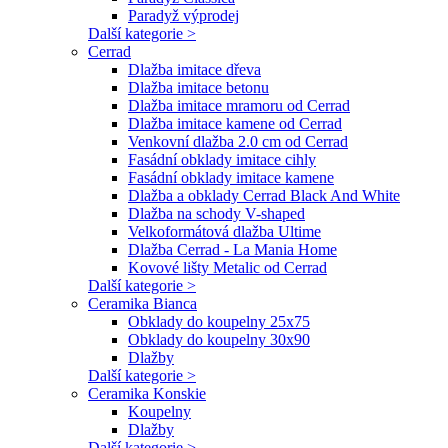
Paradyž výprodej
Další kategorie >
Cerrad
Dlažba imitace dřeva
Dlažba imitace betonu
Dlažba imitace mramoru od Cerrad
Dlažba imitace kamene od Cerrad
Venkovní dlažba 2.0 cm od Cerrad
Fasádní obklady imitace cihly
Fasádní obklady imitace kamene
Dlažba a obklady Cerrad Black And White
Dlažba na schody V-shaped
Velkoformátová dlažba Ultime
Dlažba Cerrad - La Mania Home
Kovové lišty Metalic od Cerrad
Další kategorie >
Ceramika Bianca
Obklady do koupelny 25x75
Obklady do koupelny 30x90
Dlažby
Další kategorie >
Ceramika Konskie
Koupelny
Dlažby
Další kategorie >