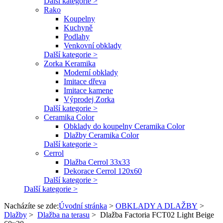
Další kategorie >
Rako
Koupelny
Kuchyně
Podlahy
Venkovní obklady
Další kategorie >
Zorka Keramika
Moderní obklady
Imitace dřeva
Imitace kamene
Výprodej Zorka
Další kategorie >
Ceramika Color
Obklady do koupelny Ceramika Color
Dlažby Ceramika Color
Další kategorie >
Cerrol
Dlažba Cerrol 33x33
Dekorace Cerrol 120x60
Další kategorie >
Další kategorie >
Nacházíte se zde:
Úvodní stránka
>
OBKLADY A DLAŽBY
>
Dlažby
>
Dlažba na terasu
>
Dlažba Factoria FCT02 Light Beige