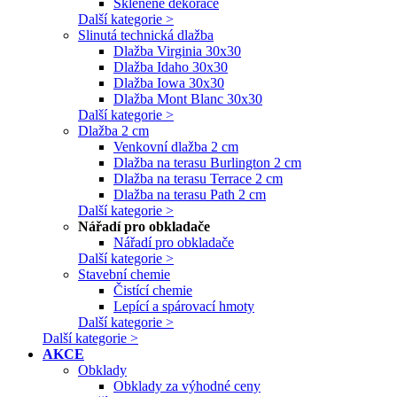
Skleněné dekorace
Další kategorie >
Slinutá technická dlažba
Dlažba Virginia 30x30
Dlažba Idaho 30x30
Dlažba Iowa 30x30
Dlažba Mont Blanc 30x30
Další kategorie >
Dlažba 2 cm
Venkovní dlažba 2 cm
Dlažba na terasu Burlington 2 cm
Dlažba na terasu Terrace 2 cm
Dlažba na terasu Path 2 cm
Další kategorie >
Nářadí pro obkladače
Nářadí pro obkladače
Další kategorie >
Stavební chemie
Čistící chemie
Lepící a spárovací hmoty
Další kategorie >
Další kategorie >
AKCE
Obklady
Obklady za výhodné ceny