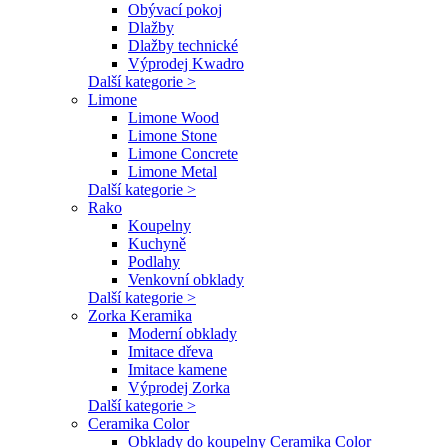
Obývací pokoj
Dlažby
Dlažby technické
Výprodej Kwadro
Další kategorie >
Limone
Limone Wood
Limone Stone
Limone Concrete
Limone Metal
Další kategorie >
Rako
Koupelny
Kuchyně
Podlahy
Venkovní obklady
Další kategorie >
Zorka Keramika
Moderní obklady
Imitace dřeva
Imitace kamene
Výprodej Zorka
Další kategorie >
Ceramika Color
Obklady do koupelny Ceramika Color