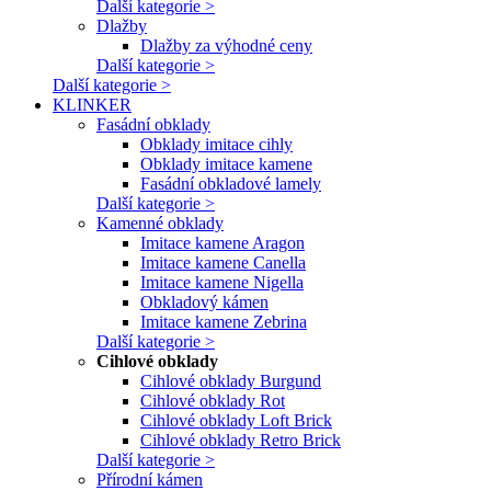
Další kategorie >
Dlažby
Dlažby za výhodné ceny
Další kategorie >
Další kategorie >
KLINKER
Fasádní obklady
Obklady imitace cihly
Obklady imitace kamene
Fasádní obkladové lamely
Další kategorie >
Kamenné obklady
Imitace kamene Aragon
Imitace kamene Canella
Imitace kamene Nigella
Obkladový kámen
Imitace kamene Zebrina
Další kategorie >
Cihlové obklady
Cihlové obklady Burgund
Cihlové obklady Rot
Cihlové obklady Loft Brick
Cihlové obklady Retro Brick
Další kategorie >
Přírodní kámen