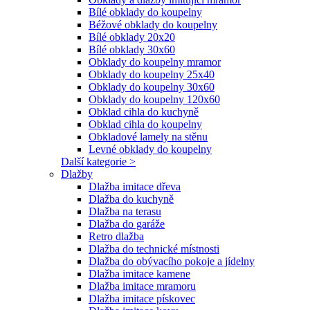
Bílé obklady do koupelny
Béžové obklady do koupelny
Bílé obklady 20x20
Bílé obklady 30x60
Obklady do koupelny mramor
Obklady do koupelny 25x40
Obklady do koupelny 30x60
Obklady do koupelny 120x60
Obklad cihla do kuchyně
Obklad cihla do koupelny
Obkladové lamely na stěnu
Levné obklady do koupelny
Další kategorie >
Dlažby
Dlažba imitace dřeva
Dlažba do kuchyně
Dlažba na terasu
Dlažba do garáže
Retro dlažba
Dlažba do technické místnosti
Dlažba do obývacího pokoje a jídelny
Dlažba imitace kamene
Dlažba imitace mramoru
Dlažba imitace pískovec