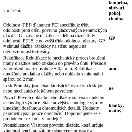
koupelna,
obývací
Umístění:
pokoj,
chodba
Odolnost (PEI) :
Parametr PEI specifikuje třídu
odolnosti proti otěru povrchu glazovaných keramických
dlaždic. Glazované dlaždice se dělí na různé třídy
GP
odolnosti. PEI 5 je nejvyšší třída odolnosti glazury. GP
= slinutá dlažba. Obklady na stěnu nejsou na
otěruvzdornost testovány.
Rektifikace:
Rektifikace je mechanický proces broušení
hrany dlaždice nebo obkladu do pravého úhlu. Přesnost
zabroušení hrany dosahuje ± 0,2 mm. Rektifikace
ano
umožňuje pokládku dlažby nebo obkladu s minimální
spárou od 2 mm.
Lesk:
Produkty jsou charakteristické vysokým lesklým
ne
nebo mechanicky leštěným povrchem.
Povrch:
Povrch obkladu nebo dlažby souvisí s unikátní
technologií výrobce. Stále novější technologie výroby
hladký,
umožňují dosáhnout ohromujících detailů. Hodnoty
matný
parametru jsou pouze orientační. Doporučujeme se s
produktem seznámit v prodejně.
Protiskluznost:
Vlastnost povrchu dlaždic, která určuje
vhodnost jejich použití pro stanovené prostory a