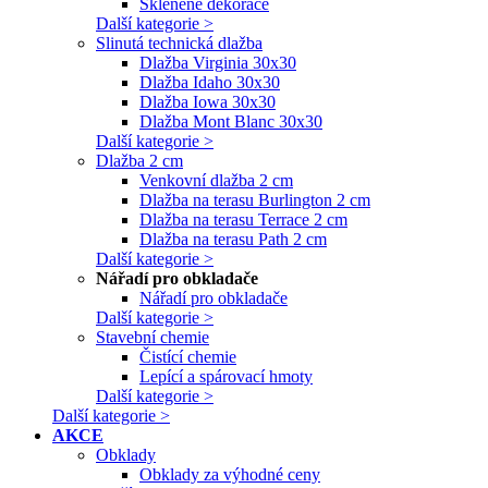
Skleněné dekorace
Další kategorie >
Slinutá technická dlažba
Dlažba Virginia 30x30
Dlažba Idaho 30x30
Dlažba Iowa 30x30
Dlažba Mont Blanc 30x30
Další kategorie >
Dlažba 2 cm
Venkovní dlažba 2 cm
Dlažba na terasu Burlington 2 cm
Dlažba na terasu Terrace 2 cm
Dlažba na terasu Path 2 cm
Další kategorie >
Nářadí pro obkladače
Nářadí pro obkladače
Další kategorie >
Stavební chemie
Čistící chemie
Lepící a spárovací hmoty
Další kategorie >
Další kategorie >
AKCE
Obklady
Obklady za výhodné ceny