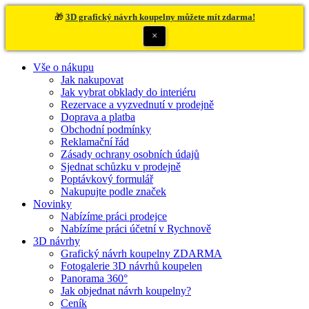
🎁
3D grafický návrh koupelny můžete mít zdarma!
×
Vše o nákupu
Jak nakupovat
Jak vybrat obklady do interiéru
Rezervace a vyzvednutí v prodejně
Doprava a platba
Obchodní podmínky
Reklamační řád
Zásady ochrany osobních údajů
Sjednat schůzku v prodejně
Poptávkový formulář
Nakupujte podle značek
Novinky
Nabízíme práci prodejce
Nabízíme práci účetní v Rychnově
3D návrhy
Grafický návrh koupelny ZDARMA
Fotogalerie 3D návrhů koupelen
Panorama 360°
Jak objednat návrh koupelny?
Ceník