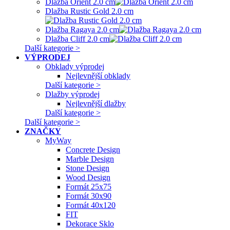
Dlažba Orient 2.0 cm
Dlažba Rustic Gold 2.0 cm
Dlažba Ragaya 2.0 cm
Dlažba Cliff 2.0 cm
Další kategorie >
VÝPRODEJ
Obklady výprodej
Nejlevnější obklady
Další kategorie >
Dlažby výprodej
Nejlevnější dlažby
Další kategorie >
Další kategorie >
ZNAČKY
MyWay
Concrete Design
Marble Design
Stone Design
Wood Design
Formát 25x75
Formát 30x90
Formát 40x120
FIT
Dekorace Sklo