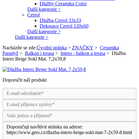
Dlažby Ceramika Color
Další kategorie >
Cerrol
Dlažba Cerrol 33x33
Dekorace Cerrol 120x60
Další kategorie >
Další kategorie >
Nacházíte se zde:
Úvodní stránka
>
ZNAČKY
>
Ceramika
Paradyž
>
Balkon i terasa
>
Intero - balkon a terasa
>
Dlažba
Intero Beige Sokl Mat. 7,2x59,8
Doporučit náš produkt