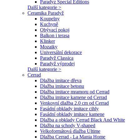
Paradyz Special Editions
Další kategorie >
Ceramika Paradyž
Koupelny
Kuchyně
Obývací pokoj
Balkon i terasa
Klinker
Mozaiky
Universální dekorace
Paradyž Classica
Paradyž výprodej
Další kategorie >
Cerrad
Dlažba imitace dřeva
Dlažba imitace betonu
Dlažba imitace mramoru od Cerrad
Dlažba imitace kamene od Cerrad
Venkovní dlažba 2.0 cm od Cerrad
Fasádní obklady imitace cihly
Fasádní obklady imitace kamene
Dlažba a obklady Cerrad Black And White
Dlažba na schody V-shaped
Velkoformátová dlažba Ultime
Dlažba Cerrad - La Mania Home