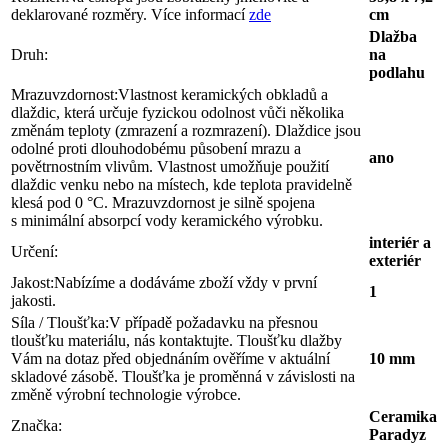
deklarované rozměry. Více informací
zde
cm
Dlažba
Druh:
na
podlahu
Mrazuvzdornost:
Vlastnost keramických obkladů a
dlaždic, která určuje fyzickou odolnost vůči několika
změnám teploty (zmrazení a rozmrazení). Dlaždice jsou
odolné proti dlouhodobému působení mrazu a
ano
povětrnostním vlivům. Vlastnost umožňuje použití
dlaždic venku nebo na místech, kde teplota pravidelně
klesá pod 0 °C. Mrazuvzdornost je silně spojena
s minimální absorpcí vody keramického výrobku.
interiér a
Určení:
exteriér
Jakost:
Nabízíme a dodáváme zboží vždy v první
1
jakosti.
Síla / Tloušťka:
V případě požadavku na přesnou
tloušťku materiálu, nás kontaktujte. Tloušťku dlažby
Vám na dotaz před objednáním ověříme v aktuální
10 mm
skladové zásobě. Tloušťka je proměnná v závislosti na
změně výrobní technologie výrobce.
Ceramika
Značka:
Paradyz