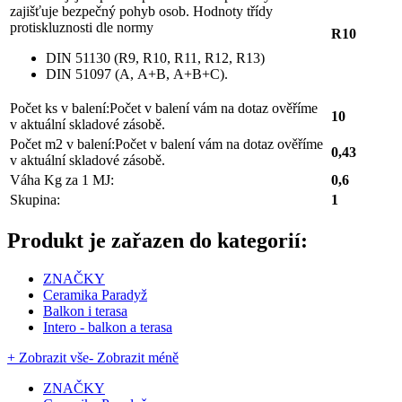
zajišťuje bezpečný pohyb osob. Hodnoty třídy
protiskluznosti dle normy
R10
DIN 51130 (R9, R10, R11, R12, R13)
DIN 51097 (A, A+B, A+B+C).
Počet ks v balení:
Počet v balení vám na dotaz ověříme
10
v aktuální skladové zásobě.
Počet m2 v balení:
Počet v balení vám na dotaz ověříme
0,43
v aktuální skladové zásobě.
Váha Kg za 1 MJ:
0,6
Skupina:
1
Produkt je zařazen do kategorií:
ZNAČKY
Ceramika Paradyž
Balkon i terasa
Intero - balkon a terasa
+ Zobrazit vše
- Zobrazit méně
ZNAČKY