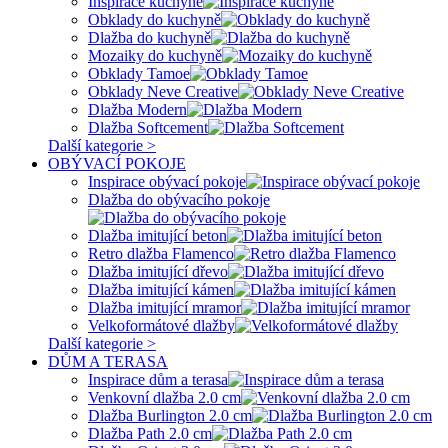
Inspirace kuchyně
Obklady do kuchyně
Dlažba do kuchyně
Mozaiky do kuchyně
Obklady Tamoe
Obklady Neve Creative
Dlažba Modern
Dlažba Softcement
Další kategorie >
OBÝVACÍ POKOJE
Inspirace obývací pokoje
Dlažba do obývacího pokoje
Dlažba imitující beton
Retro dlažba Flamenco
Dlažba imitující dřevo
Dlažba imitující kámen
Dlažba imitující mramor
Velkoformátové dlažby
Další kategorie >
DŮM A TERASA
Inspirace dům a terasa
Venkovní dlažba 2.0 cm
Dlažba Burlington 2.0 cm
Dlažba Path 2.0 cm