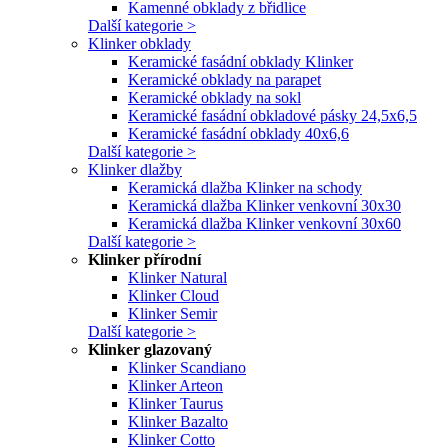
Kamenné obklady z břidlice
Další kategorie >
Klinker obklady
Keramické fasádní obklady Klinker
Keramické obklady na parapet
Keramické obklady na sokl
Keramické fasádní obkladové pásky 24,5x6,5
Keramické fasádní obklady 40x6,6
Další kategorie >
Klinker dlažby
Keramická dlažba Klinker na schody
Keramická dlažba Klinker venkovní 30x30
Keramická dlažba Klinker venkovní 30x60
Další kategorie >
Klinker přírodní
Klinker Natural
Klinker Cloud
Klinker Semir
Další kategorie >
Klinker glazovaný
Klinker Scandiano
Klinker Arteon
Klinker Taurus
Klinker Bazalto
Klinker Cotto