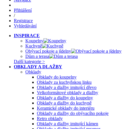
Přihlášení
/
Registrace
Vyhledávání
INSPIRACE
Koupelny
Kuchyně
Obývací pokoje a jídelny
Dům a terasa
Další kategorie >
OBKLADY A DLAŽBY
Obklady
Obklady do koupelny
Obklady za kuchyňskou linku
Obklady a dlažby imitující dřevo
Velkoformátové obklady a dlažby
Obklady a dlažby do koupelny
Obklady a dlažby do kuchyně
Keramické obklady do interiéru
Obklady a dlažby do obývacího pokoje
Retro obklady
Obklady a dlažby imitující kámen
Obklady a dlažby imitující mramor