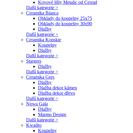
Kovové lišty Metalic od Cerrad
Další kategorie >
Ceramika Bianca
Obklady do koupelny 25x75
Obklady do koupelny 30x90
Dlažby
Další kategorie >
Ceramika Konskie
Koupelny
Dlažby
Další kategorie >
Stargres
Dlažby
Další kategorie >
Ceramika Gres
Dlažby
Dlažba dekor kámen
Dlažba dekor dřevo
Další kategorie >
Nowa Gala
Dlažby
Marmo Design
Další kategorie >
Kwadro
Koupelny