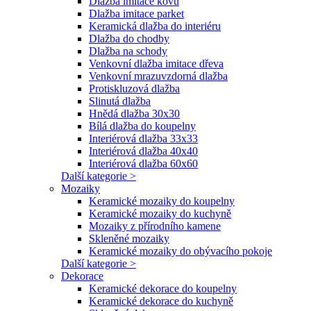
Dlažba imitace kovu
Dlažba imitace parket
Keramická dlažba do interiéru
Dlažba do chodby
Dlažba na schody
Venkovní dlažba imitace dřeva
Venkovní mrazuvzdorná dlažba
Protiskluzová dlažba
Slinutá dlažba
Hnědá dlažba 30x30
Bílá dlažba do koupelny
Interiérová dlažba 33x33
Interiérová dlažba 40x40
Interiérová dlažba 60x60
Další kategorie >
Mozaiky
Keramické mozaiky do koupelny
Keramické mozaiky do kuchyně
Mozaiky z přírodního kamene
Skleněné mozaiky
Keramické mozaiky do obývacího pokoje
Další kategorie >
Dekorace
Keramické dekorace do koupelny
Keramické dekorace do kuchyně