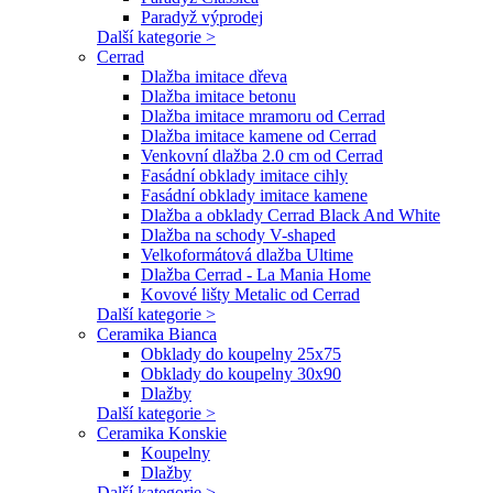
Paradyž výprodej
Další kategorie >
Cerrad
Dlažba imitace dřeva
Dlažba imitace betonu
Dlažba imitace mramoru od Cerrad
Dlažba imitace kamene od Cerrad
Venkovní dlažba 2.0 cm od Cerrad
Fasádní obklady imitace cihly
Fasádní obklady imitace kamene
Dlažba a obklady Cerrad Black And White
Dlažba na schody V-shaped
Velkoformátová dlažba Ultime
Dlažba Cerrad - La Mania Home
Kovové lišty Metalic od Cerrad
Další kategorie >
Ceramika Bianca
Obklady do koupelny 25x75
Obklady do koupelny 30x90
Dlažby
Další kategorie >
Ceramika Konskie
Koupelny
Dlažby
Další kategorie >