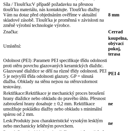
Síla / Tloušťka:
V případě požadavku na přesnou
tloušťku materiálu, nás kontaktujte. Tloušťku dlažby
Vám na dotaz před objednáním ověříme v aktuální
8 mm
skladové zásobě. Tloušťka je proměnná v závislosti na
změně výrobní technologie výrobce.
Značka:
Cerrad
koupelna,
obývací
Umístění:
pokoj,
terasa
Odolnost (PEI) :
Parametr PEI specifikuje třídu odolnosti
proti otěru povrchu glazovaných keramických dlaždic.
Glazované dlaždice se dělí na různé třídy odolnosti. PEI
PEI 4
5 je nejvyšší třída odolnosti glazury. GP = slinutá
dlažba. Obklady na stěnu nejsou na otěruvzdornost
testovány.
Rektifikace:
Rektifikace je mechanický proces broušení
hrany dlaždice nebo obkladu do pravého úhlu. Přesnost
zabroušení hrany dosahuje ± 0,2 mm. Rektifikace
ne
umožňuje pokládku dlažby nebo obkladu s minimální
spárou od 2 mm.
Lesk:
Produkty jsou charakteristické vysokým lesklým
ne
nebo mechanicky leštěným povrchem.