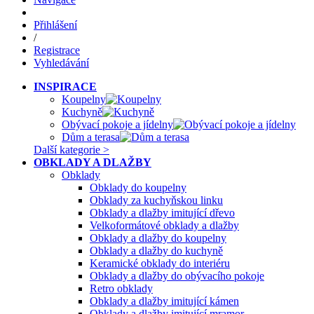
Přihlášení
/
Registrace
Vyhledávání
INSPIRACE
Koupelny
Kuchyně
Obývací pokoje a jídelny
Dům a terasa
Další kategorie >
OBKLADY A DLAŽBY
Obklady
Obklady do koupelny
Obklady za kuchyňskou linku
Obklady a dlažby imitující dřevo
Velkoformátové obklady a dlažby
Obklady a dlažby do koupelny
Obklady a dlažby do kuchyně
Keramické obklady do interiéru
Obklady a dlažby do obývacího pokoje
Retro obklady
Obklady a dlažby imitující kámen
Obklady a dlažby imitující mramor