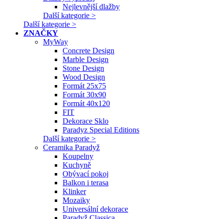
Nejlevnější dlažby
Další kategorie >
Další kategorie >
ZNAČKY
MyWay
Concrete Design
Marble Design
Stone Design
Wood Design
Formát 25x75
Formát 30x90
Formát 40x120
FIT
Dekorace Sklo
Paradyz Special Editions
Další kategorie >
Ceramika Paradyž
Koupelny
Kuchyně
Obývací pokoj
Balkon i terasa
Klinker
Mozaiky
Universální dekorace
Paradyž Classica