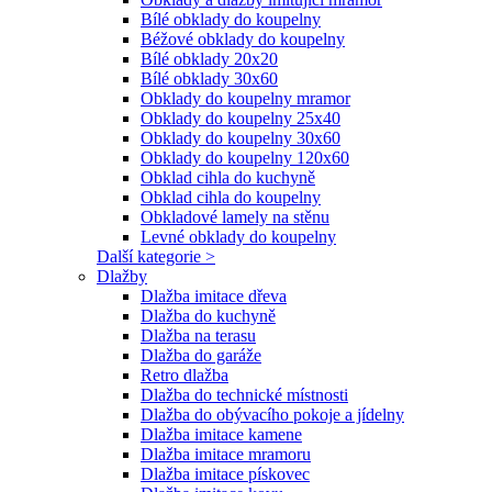
Bílé obklady do koupelny
Béžové obklady do koupelny
Bílé obklady 20x20
Bílé obklady 30x60
Obklady do koupelny mramor
Obklady do koupelny 25x40
Obklady do koupelny 30x60
Obklady do koupelny 120x60
Obklad cihla do kuchyně
Obklad cihla do koupelny
Obkladové lamely na stěnu
Levné obklady do koupelny
Další kategorie >
Dlažby
Dlažba imitace dřeva
Dlažba do kuchyně
Dlažba na terasu
Dlažba do garáže
Retro dlažba
Dlažba do technické místnosti
Dlažba do obývacího pokoje a jídelny
Dlažba imitace kamene
Dlažba imitace mramoru
Dlažba imitace pískovec