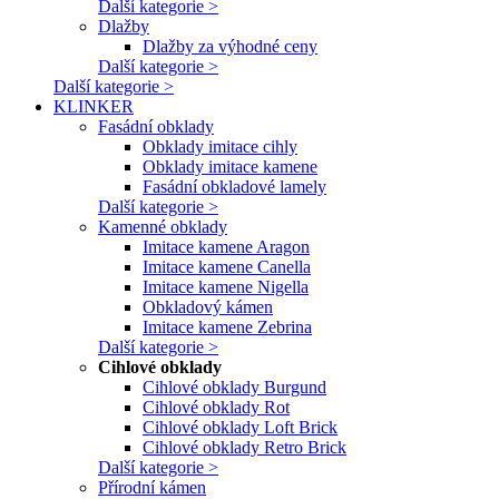
Další kategorie >
Dlažby
Dlažby za výhodné ceny
Další kategorie >
Další kategorie >
KLINKER
Fasádní obklady
Obklady imitace cihly
Obklady imitace kamene
Fasádní obkladové lamely
Další kategorie >
Kamenné obklady
Imitace kamene Aragon
Imitace kamene Canella
Imitace kamene Nigella
Obkladový kámen
Imitace kamene Zebrina
Další kategorie >
Cihlové obklady
Cihlové obklady Burgund
Cihlové obklady Rot
Cihlové obklady Loft Brick
Cihlové obklady Retro Brick
Další kategorie >
Přírodní kámen