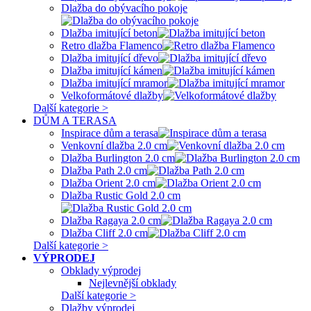
Dlažba do obývacího pokoje
Dlažba imitující beton
Retro dlažba Flamenco
Dlažba imitující dřevo
Dlažba imitující kámen
Dlažba imitující mramor
Velkoformátové dlažby
Další kategorie >
DŮM A TERASA
Inspirace dům a terasa
Venkovní dlažba 2.0 cm
Dlažba Burlington 2.0 cm
Dlažba Path 2.0 cm
Dlažba Orient 2.0 cm
Dlažba Rustic Gold 2.0 cm
Dlažba Ragaya 2.0 cm
Dlažba Cliff 2.0 cm
Další kategorie >
VÝPRODEJ
Obklady výprodej
Nejlevnější obklady
Další kategorie >
Dlažby výprodej