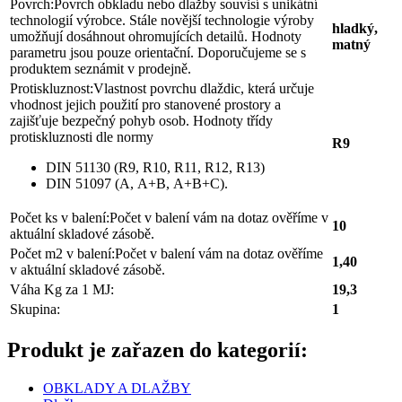
Povrch:
Povrch obkladu nebo dlažby souvisí s unikátní
technologií výrobce. Stále novější technologie výroby
hladký,
umožňují dosáhnout ohromujících detailů. Hodnoty
matný
parametru jsou pouze orientační. Doporučujeme se s
produktem seznámit v prodejně.
Protiskluznost:
Vlastnost povrchu dlaždic, která určuje
vhodnost jejich použití pro stanovené prostory a
zajišťuje bezpečný pohyb osob. Hodnoty třídy
protiskluznosti dle normy
R9
DIN 51130 (R9, R10, R11, R12, R13)
DIN 51097 (A, A+B, A+B+C).
Počet ks v balení:
Počet v balení vám na dotaz ověříme v
10
aktuální skladové zásobě.
Počet m2 v balení:
Počet v balení vám na dotaz ověříme
1,40
v aktuální skladové zásobě.
Váha Kg za 1 MJ:
19,3
Skupina:
1
Produkt je zařazen do kategorií:
OBKLADY A DLAŽBY