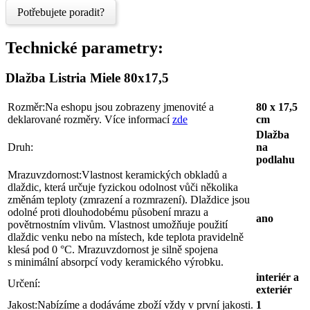
Potřebujete poradit?
Technické parametry:
Dlažba Listria Miele 80x17,5
Rozměr:
Na eshopu jsou zobrazeny jmenovité a
80 x 17,5
deklarované rozměry. Více informací
zde
cm
Dlažba
Druh:
na
podlahu
Mrazuvzdornost:
Vlastnost keramických obkladů a
dlaždic, která určuje fyzickou odolnost vůči několika
změnám teploty (zmrazení a rozmrazení). Dlaždice jsou
odolné proti dlouhodobému působení mrazu a
ano
povětrnostním vlivům. Vlastnost umožňuje použití
dlaždic venku nebo na místech, kde teplota pravidelně
klesá pod 0 °C. Mrazuvzdornost je silně spojena
s minimální absorpcí vody keramického výrobku.
interiér a
Určení:
exteriér
Jakost:
Nabízíme a dodáváme zboží vždy v první jakosti.
1