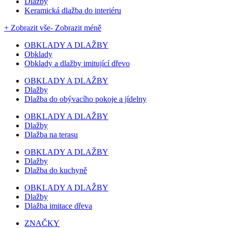
Dlažby
Keramická dlažba do interiéru
+ Zobrazit vše
- Zobrazit méně
OBKLADY A DLAŽBY
Obklady
Obklady a dlažby imitující dřevo
OBKLADY A DLAŽBY
Dlažby
Dlažba do obývacího pokoje a jídelny
OBKLADY A DLAŽBY
Dlažby
Dlažba na terasu
OBKLADY A DLAŽBY
Dlažby
Dlažba do kuchyně
OBKLADY A DLAŽBY
Dlažby
Dlažba imitace dřeva
ZNAČKY