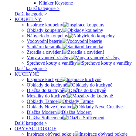
Klinker Keystone
Další kategorie >
Další kategorie >
KOUPELNY
Inspirace koupelny
Obklady koupelny
Nábytek do koupelny
Vodovodní baterie
Sanitární keramika
Zrcadla a osvětlení
Vany a vanové zástěny
Sprchové kouty a vaničky
Další kategorie >
KUCHYNĚ
Inspirace kuchyně
Obklady do kuchyně
Dlažba do kuchyně
Mozaiky do kuchyně
Obklady Tamoe
Obklady Neve Creative
Dlažba Modern
Dlažba Softcement
Další kategorie >
OBÝVACÍ POKOJE
Inspirace obývací pokoje