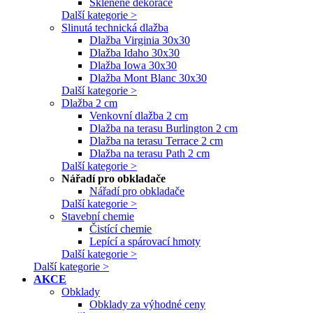
Skleněné dekorace
Další kategorie >
Slinutá technická dlažba
Dlažba Virginia 30x30
Dlažba Idaho 30x30
Dlažba Iowa 30x30
Dlažba Mont Blanc 30x30
Další kategorie >
Dlažba 2 cm
Venkovní dlažba 2 cm
Dlažba na terasu Burlington 2 cm
Dlažba na terasu Terrace 2 cm
Dlažba na terasu Path 2 cm
Další kategorie >
Nářadí pro obkladače
Nářadí pro obkladače
Další kategorie >
Stavební chemie
Čistící chemie
Lepící a spárovací hmoty
Další kategorie >
Další kategorie >
AKCE
Obklady
Obklady za výhodné ceny