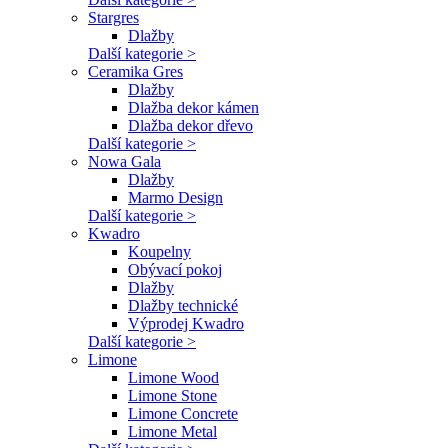
Stargres
Dlažby
Další kategorie >
Ceramika Gres
Dlažby
Dlažba dekor kámen
Dlažba dekor dřevo
Další kategorie >
Nowa Gala
Dlažby
Marmo Design
Další kategorie >
Kwadro
Koupelny
Obývací pokoj
Dlažby
Dlažby technické
Výprodej Kwadro
Další kategorie >
Limone
Limone Wood
Limone Stone
Limone Concrete
Limone Metal