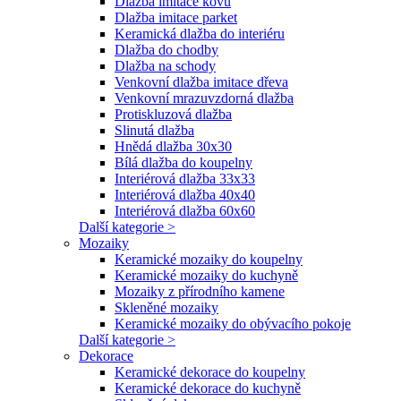
Dlažba imitace kovu
Dlažba imitace parket
Keramická dlažba do interiéru
Dlažba do chodby
Dlažba na schody
Venkovní dlažba imitace dřeva
Venkovní mrazuvzdorná dlažba
Protiskluzová dlažba
Slinutá dlažba
Hnědá dlažba 30x30
Bílá dlažba do koupelny
Interiérová dlažba 33x33
Interiérová dlažba 40x40
Interiérová dlažba 60x60
Další kategorie >
Mozaiky
Keramické mozaiky do koupelny
Keramické mozaiky do kuchyně
Mozaiky z přírodního kamene
Skleněné mozaiky
Keramické mozaiky do obývacího pokoje
Další kategorie >
Dekorace
Keramické dekorace do koupelny
Keramické dekorace do kuchyně