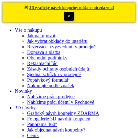
🎁
3D grafický návrh koupelny můžete mít zdarma!
×
Vše o nákupu
Jak nakupovat
Jak vybrat obklady do interiéru
Rezervace a vyzvednutí v prodejně
Doprava a platba
Obchodní podmínky
Reklamační řád
Zásady ochrany osobních údajů
Sjednat schůzku v prodejně
Poptávkový formulář
Nakupujte podle značek
Novinky
Nabízíme práci prodejce
Nabízíme práci účetní v Rychnově
3D návrhy
Grafický návrh koupelny ZDARMA
Fotogalerie 3D návrhů koupelen
Panorama 360°
Jak objednat návrh koupelny?
Ceník