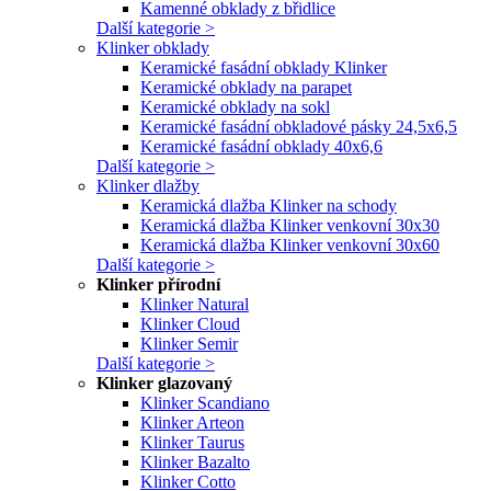
Kamenné obklady z břidlice
Další kategorie >
Klinker obklady
Keramické fasádní obklady Klinker
Keramické obklady na parapet
Keramické obklady na sokl
Keramické fasádní obkladové pásky 24,5x6,5
Keramické fasádní obklady 40x6,6
Další kategorie >
Klinker dlažby
Keramická dlažba Klinker na schody
Keramická dlažba Klinker venkovní 30x30
Keramická dlažba Klinker venkovní 30x60
Další kategorie >
Klinker přírodní
Klinker Natural
Klinker Cloud
Klinker Semir
Další kategorie >
Klinker glazovaný
Klinker Scandiano
Klinker Arteon
Klinker Taurus
Klinker Bazalto
Klinker Cotto