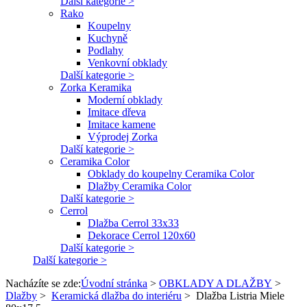
Další kategorie >
Rako
Koupelny
Kuchyně
Podlahy
Venkovní obklady
Další kategorie >
Zorka Keramika
Moderní obklady
Imitace dřeva
Imitace kamene
Výprodej Zorka
Další kategorie >
Ceramika Color
Obklady do koupelny Ceramika Color
Dlažby Ceramika Color
Další kategorie >
Cerrol
Dlažba Cerrol 33x33
Dekorace Cerrol 120x60
Další kategorie >
Další kategorie >
Nacházíte se zde:
Úvodní stránka
>
OBKLADY A DLAŽBY
>
Dlažby
>
Keramická dlažba do interiéru
>
Dlažba Listria Miele