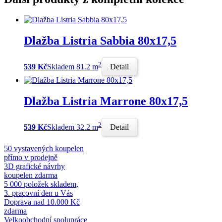
Dlažba Listria Sabbia 80x17,5
2
539 Kč
Skladem 81.2 m
Detail
Dlažba Listria Marrone 80x17,5
2
539 Kč
Skladem 32.2 m
Detail
50 vystavených koupelen
přímo v prodejně
3D grafické návrhy
koupelen zdarma
5 000 položek skladem,
3. pracovní den u Vás
Doprava nad 10.000 Kč
zdarma
Velkoobchodní spolupráce