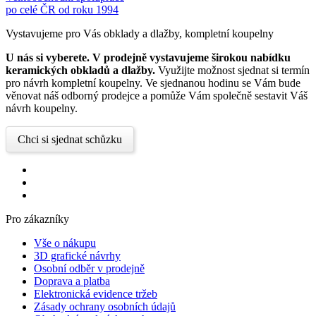
po celé ČR od roku 1994
Vystavujeme pro Vás obklady a dlažby, kompletní koupelny
U nás si vyberete.
V prodejně vystavujeme širokou nabídku
keramických obkladů a dlažby.
Využijte možnost sjednat si termín
pro návrh kompletní koupelny. Ve sjednanou hodinu se Vám bude
věnovat náš odborný prodejce a pomůže Vám společně sestavit Váš
návrh koupelny.
Chci si sjednat schůzku
Pro zákazníky
Vše o nákupu
3D grafické návrhy
Osobní odběr v prodejně
Doprava a platba
Elektronická evidence tržeb
Zásady ochrany osobních údajů