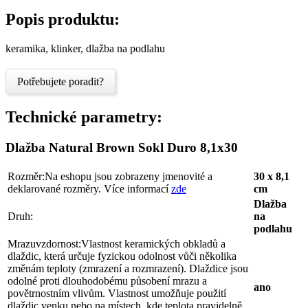
Popis produktu:
keramika, klinker, dlažba na podlahu
Potřebujete poradit?
Technické parametry:
Dlažba Natural Brown Sokl Duro 8,1x30
Rozměr:
Na eshopu jsou zobrazeny jmenovité a
30 x 8,1
deklarované rozměry. Více informací
zde
cm
Dlažba
Druh:
na
podlahu
Mrazuvzdornost:
Vlastnost keramických obkladů a
dlaždic, která určuje fyzickou odolnost vůči několika
změnám teploty (zmrazení a rozmrazení). Dlaždice jsou
odolné proti dlouhodobému působení mrazu a
ano
povětrnostním vlivům. Vlastnost umožňuje použití
dlaždic venku nebo na místech, kde teplota pravidelně