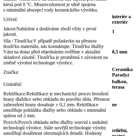
klesá pod 0 °C. Mrazuvzdornost je silně spojena
s minimální absorpcí vody keramického výrobku.
interiér a
Určení:
exteriér
Jakost:
Nabízíme a dodáváme zboží vždy v první
1
jakosti.
Síla / Tloušťka:
V případě požadavku na přesnou
tloušťku materiálu, nás kontaktujte. Tloušťku dlažby
Vám na dotaz před objednáním ověříme v aktuální
8,5 mm
skladové zásobě. Tloušťka je proměnná v závislosti na
změně výrobní technologie výrobce.
Ceramika
Značka:
Paradyz
balkon,
Umístění:
terasa
Rektifikace:
Rektifikace je mechanický proces broušení
hrany dlaždice nebo obkladu do pravého úhlu. Přesnost
zabroušení hrany dosahuje ± 0,2 mm. Rektifikace
ne
umožňuje pokládku dlažby nebo obkladu s minimální
spárou od 2 mm.
Povrch:
Povrch obkladu nebo dlažby souvisí s unikátní
technologií výrobce. Stále novější technologie výroby
reliéfní,
umožňují dosáhnout ohromujících detailů. Hodnoty
matný