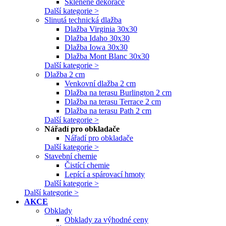
Skleněné dekorace
Další kategorie >
Slinutá technická dlažba
Dlažba Virginia 30x30
Dlažba Idaho 30x30
Dlažba Iowa 30x30
Dlažba Mont Blanc 30x30
Další kategorie >
Dlažba 2 cm
Venkovní dlažba 2 cm
Dlažba na terasu Burlington 2 cm
Dlažba na terasu Terrace 2 cm
Dlažba na terasu Path 2 cm
Další kategorie >
Nářadí pro obkladače
Nářadí pro obkladače
Další kategorie >
Stavební chemie
Čistící chemie
Lepící a spárovací hmoty
Další kategorie >
Další kategorie >
AKCE
Obklady
Obklady za výhodné ceny