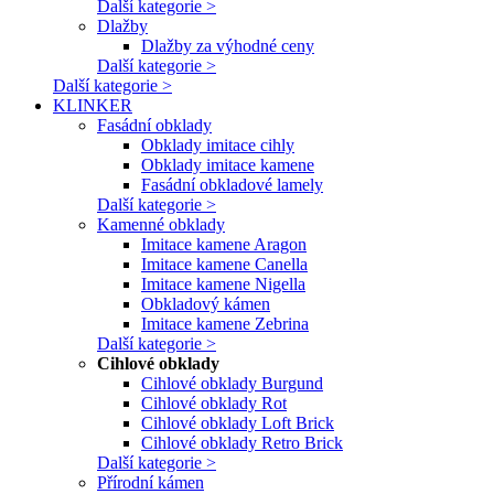
Další kategorie >
Dlažby
Dlažby za výhodné ceny
Další kategorie >
Další kategorie >
KLINKER
Fasádní obklady
Obklady imitace cihly
Obklady imitace kamene
Fasádní obkladové lamely
Další kategorie >
Kamenné obklady
Imitace kamene Aragon
Imitace kamene Canella
Imitace kamene Nigella
Obkladový kámen
Imitace kamene Zebrina
Další kategorie >
Cihlové obklady
Cihlové obklady Burgund
Cihlové obklady Rot
Cihlové obklady Loft Brick
Cihlové obklady Retro Brick
Další kategorie >
Přírodní kámen