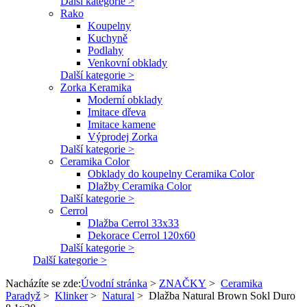
Další kategorie >
Rako
Koupelny
Kuchyně
Podlahy
Venkovní obklady
Další kategorie >
Zorka Keramika
Moderní obklady
Imitace dřeva
Imitace kamene
Výprodej Zorka
Další kategorie >
Ceramika Color
Obklady do koupelny Ceramika Color
Dlažby Ceramika Color
Další kategorie >
Cerrol
Dlažba Cerrol 33x33
Dekorace Cerrol 120x60
Další kategorie >
Další kategorie >
Nacházíte se zde:
Úvodní stránka
>
ZNAČKY
>
Ceramika
Paradyž
>
Klinker
>
Natural
>
Dlažba Natural Brown Sokl Duro