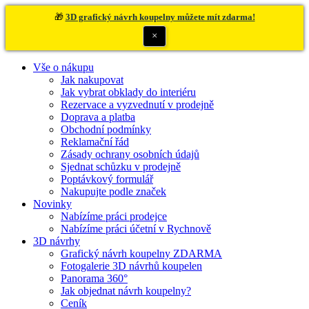
🎁
3D grafický návrh koupelny můžete mít zdarma!
×
Vše o nákupu
Jak nakupovat
Jak vybrat obklady do interiéru
Rezervace a vyzvednutí v prodejně
Doprava a platba
Obchodní podmínky
Reklamační řád
Zásady ochrany osobních údajů
Sjednat schůzku v prodejně
Poptávkový formulář
Nakupujte podle značek
Novinky
Nabízíme práci prodejce
Nabízíme práci účetní v Rychnově
3D návrhy
Grafický návrh koupelny ZDARMA
Fotogalerie 3D návrhů koupelen
Panorama 360°
Jak objednat návrh koupelny?
Ceník