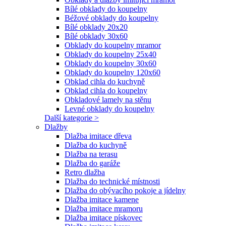
Bílé obklady do koupelny
Béžové obklady do koupelny
Bílé obklady 20x20
Bílé obklady 30x60
Obklady do koupelny mramor
Obklady do koupelny 25x40
Obklady do koupelny 30x60
Obklady do koupelny 120x60
Obklad cihla do kuchyně
Obklad cihla do koupelny
Obkladové lamely na stěnu
Levné obklady do koupelny
Další kategorie >
Dlažby
Dlažba imitace dřeva
Dlažba do kuchyně
Dlažba na terasu
Dlažba do garáže
Retro dlažba
Dlažba do technické místnosti
Dlažba do obývacího pokoje a jídelny
Dlažba imitace kamene
Dlažba imitace mramoru
Dlažba imitace pískovec