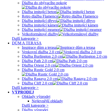
Dlažba do obývacího pokoje
Dlažba imitující beton
Retro dlažba Flamenco
Dlažba imitující dřevo
Dlažba imitující kámen
Dlažba imitující mramor
Velkoformátové dlažby
Další kategorie >
DŮM A TERASA
Inspirace dům a terasa
Venkovní dlažba 2.0 cm
Dlažba Burlington 2.0 cm
Dlažba Path 2.0 cm
Dlažba Orient 2.0 cm
Dlažba Rustic Gold 2.0 cm
Dlažba Ragaya 2.0 cm
Dlažba Cliff 2.0 cm
Další kategorie >
VÝPRODEJ
Obklady výprodej
Nejlevnější obklady
Další kategorie >
Dlažby výprodej