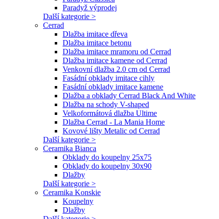
Paradyž výprodej
Další kategorie >
Cerrad
Dlažba imitace dřeva
Dlažba imitace betonu
Dlažba imitace mramoru od Cerrad
Dlažba imitace kamene od Cerrad
Venkovní dlažba 2.0 cm od Cerrad
Fasádní obklady imitace cihly
Fasádní obklady imitace kamene
Dlažba a obklady Cerrad Black And White
Dlažba na schody V-shaped
Velkoformátová dlažba Ultime
Dlažba Cerrad - La Mania Home
Kovové lišty Metalic od Cerrad
Další kategorie >
Ceramika Bianca
Obklady do koupelny 25x75
Obklady do koupelny 30x90
Dlažby
Další kategorie >
Ceramika Konskie
Koupelny
Dlažby
Další kategorie >