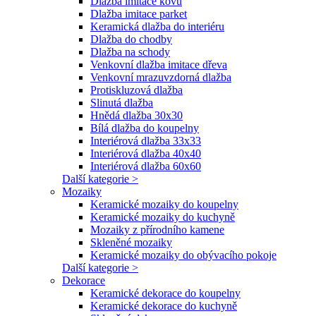
Dlažba imitace kovu
Dlažba imitace parket
Keramická dlažba do interiéru
Dlažba do chodby
Dlažba na schody
Venkovní dlažba imitace dřeva
Venkovní mrazuvzdorná dlažba
Protiskluzová dlažba
Slinutá dlažba
Hnědá dlažba 30x30
Bílá dlažba do koupelny
Interiérová dlažba 33x33
Interiérová dlažba 40x40
Interiérová dlažba 60x60
Další kategorie >
Mozaiky
Keramické mozaiky do koupelny
Keramické mozaiky do kuchyně
Mozaiky z přírodního kamene
Skleněné mozaiky
Keramické mozaiky do obývacího pokoje
Další kategorie >
Dekorace
Keramické dekorace do koupelny
Keramické dekorace do kuchyně