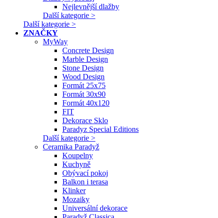
Nejlevnější dlažby
Další kategorie >
Další kategorie >
ZNAČKY
MyWay
Concrete Design
Marble Design
Stone Design
Wood Design
Formát 25x75
Formát 30x90
Formát 40x120
FIT
Dekorace Sklo
Paradyz Special Editions
Další kategorie >
Ceramika Paradyž
Koupelny
Kuchyně
Obývací pokoj
Balkon i terasa
Klinker
Mozaiky
Universální dekorace
Paradyž Classica