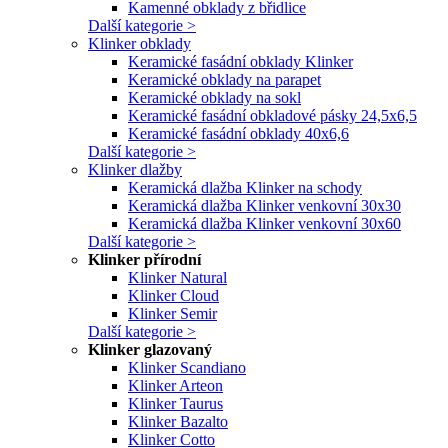
Kamenné obklady z břidlice
Další kategorie >
Klinker obklady
Keramické fasádní obklady Klinker
Keramické obklady na parapet
Keramické obklady na sokl
Keramické fasádní obkladové pásky 24,5x6,5
Keramické fasádní obklady 40x6,6
Další kategorie >
Klinker dlažby
Keramická dlažba Klinker na schody
Keramická dlažba Klinker venkovní 30x30
Keramická dlažba Klinker venkovní 30x60
Další kategorie >
Klinker přírodní
Klinker Natural
Klinker Cloud
Klinker Semir
Další kategorie >
Klinker glazovaný
Klinker Scandiano
Klinker Arteon
Klinker Taurus
Klinker Bazalto
Klinker Cotto