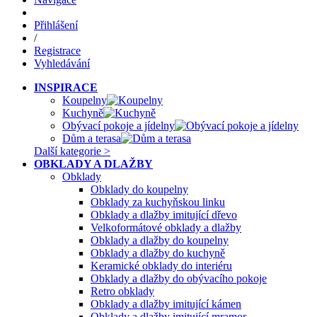
Přihlášení
/
Registrace
Vyhledávání
INSPIRACE
Koupelny
Kuchyně
Obývací pokoje a jídelny
Dům a terasa
Další kategorie >
OBKLADY A DLAŽBY
Obklady
Obklady do koupelny
Obklady za kuchyňskou linku
Obklady a dlažby imitující dřevo
Velkoformátové obklady a dlažby
Obklady a dlažby do koupelny
Obklady a dlažby do kuchyně
Keramické obklady do interiéru
Obklady a dlažby do obývacího pokoje
Retro obklady
Obklady a dlažby imitující kámen
Obklady a dlažby imitující mramor