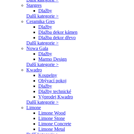
Stargres
Dlažby
Další kategorie >
Ceramika Gres
Dlažby
Dlažba dekor kámen
Dlažba dekor dřevo
Další kategorie >
Nowa Gala
Dlažby
Marmo Design
Další kategorie >
Kwadro
Koupelny
Obývací pokoj
Dlažby
Dlažby technické
Výprodej Kwadro
Další kategorie >
Limone
Limone Wood
Limone Stone
Limone Concrete
Limone Metal