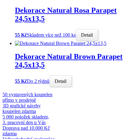
Dekorace Natural Rosa Parapet
24,5x13,5
55 Kč
Skladem více než 100 ks
Detail
Dekorace Natural Brown Parapet
24,5x13,5
55 Kč
Do 2 týdnů
Detail
50 vystavených koupelen
přímo v prodejně
3D grafické návrhy
koupelen zdarma
5 000 položek skladem,
3. pracovní den u Vás
Doprava nad 10.000 Kč
zdarma