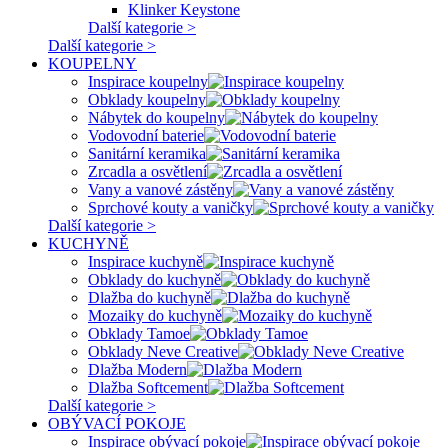
Klinker Keystone
Další kategorie >
Další kategorie >
KOUPELNY
Inspirace koupelny
Obklady koupelny
Nábytek do koupelny
Vodovodní baterie
Sanitární keramika
Zrcadla a osvětlení
Vany a vanové zástěny
Sprchové kouty a vaničky
Další kategorie >
KUCHYNĚ
Inspirace kuchyně
Obklady do kuchyně
Dlažba do kuchyně
Mozaiky do kuchyně
Obklady Tamoe
Obklady Neve Creative
Dlažba Modern
Dlažba Softcement
Další kategorie >
OBÝVACÍ POKOJE
Inspirace obývací pokoje