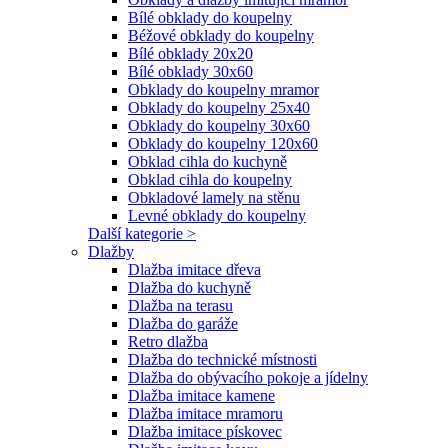
Bílé obklady do koupelny
Béžové obklady do koupelny
Bílé obklady 20x20
Bílé obklady 30x60
Obklady do koupelny mramor
Obklady do koupelny 25x40
Obklady do koupelny 30x60
Obklady do koupelny 120x60
Obklad cihla do kuchyně
Obklad cihla do koupelny
Obkladové lamely na stěnu
Levné obklady do koupelny
Další kategorie >
Dlažby
Dlažba imitace dřeva
Dlažba do kuchyně
Dlažba na terasu
Dlažba do garáže
Retro dlažba
Dlažba do technické místnosti
Dlažba do obývacího pokoje a jídelny
Dlažba imitace kamene
Dlažba imitace mramoru
Dlažba imitace pískovec