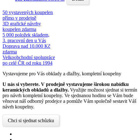
50 vystavených koupelen
přímo v prodejně
3D grafické návrhy
koupelen zdarma
5 000 položek skladem,
3. pracovní den u Vás
Doprava nad 10.000 Kč
zdarma
Velkoobchodní spolupráce
po celé ČR od roku 1994
Vystavujeme pro Vás obklady a dlažby, kompletní koupelny
U nás si vyberete.
V prodejně vystavujeme širokou nabídku
keramických obkladů a dlažby.
Využijte možnost sjednat si termín
pro návrh kompletní koupelny. Ve sjednanou hodinu se Vám bude
věnovat náš odborný prodejce a pomůže Vám společně sestavit Váš
návrh koupelny.
Chci si sjednat schůzku