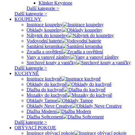
Klinker Keystone
Další kategorie >
Další kategorie >
KOUPELNY
Inspirace koupelny
Obklady koupelny
Nábytek do koupelny
Vodovodní baterie
Sanitární keramika
Zrcadla a osvětlení
Vany a vanové zástěny
Sprchové kouty a vaničky
Další kategorie >
KUCHYNĚ
Inspirace kuchyně
Obklady do kuchyně
Dlažba do kuchyně
Mozaiky do kuchyně
Obklady Tamoe
Obklady Neve Creative
Dlažba Modern
Dlažba Softcement
Další kategorie >
OBÝVACÍ POKOJE
Inspirace obývací pokoje