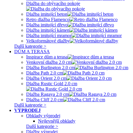
Dlažba do obývacího pokoje
Dlažba imitující beton
Retro dlažba Flamenco
Dlažba imitující dřevo
Dlažba imitující kámen
Dlažba imitující mramor
Velkoformátové dlažby
Další kategorie >
DŮM A TERASA
Inspirace dům a terasa
Venkovní dlažba 2.0 cm
Dlažba Burlington 2.0 cm
Dlažba Path 2.0 cm
Dlažba Orient 2.0 cm
Dlažba Rustic Gold 2.0 cm
Dlažba Ragaya 2.0 cm
Dlažba Cliff 2.0 cm
Další kategorie >
VÝPRODEJ
Obklady výprodej
Nejlevnější obklady
Další kategorie >
Dlažby výprodej