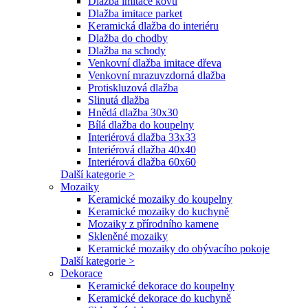
Dlažba imitace kovu
Dlažba imitace parket
Keramická dlažba do interiéru
Dlažba do chodby
Dlažba na schody
Venkovní dlažba imitace dřeva
Venkovní mrazuvzdorná dlažba
Protiskluzová dlažba
Slinutá dlažba
Hnědá dlažba 30x30
Bílá dlažba do koupelny
Interiérová dlažba 33x33
Interiérová dlažba 40x40
Interiérová dlažba 60x60
Další kategorie >
Mozaiky
Keramické mozaiky do koupelny
Keramické mozaiky do kuchyně
Mozaiky z přírodního kamene
Skleněné mozaiky
Keramické mozaiky do obývacího pokoje
Další kategorie >
Dekorace
Keramické dekorace do koupelny
Keramické dekorace do kuchyně