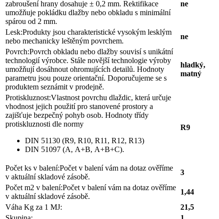
zabroušení hrany dosahuje ± 0,2 mm. Rektifikace
ne
umožňuje pokládku dlažby nebo obkladu s minimální
spárou od 2 mm.
Lesk:
Produkty jsou charakteristické vysokým lesklým
ne
nebo mechanicky leštěným povrchem.
Povrch:
Povrch obkladu nebo dlažby souvisí s unikátní
technologií výrobce. Stále novější technologie výroby
hladký,
umožňují dosáhnout ohromujících detailů. Hodnoty
matný
parametru jsou pouze orientační. Doporučujeme se s
produktem seznámit v prodejně.
Protiskluznost:
Vlastnost povrchu dlaždic, která určuje
vhodnost jejich použití pro stanovené prostory a
zajišťuje bezpečný pohyb osob. Hodnoty třídy
protiskluznosti dle normy
R9
DIN 51130 (R9, R10, R11, R12, R13)
DIN 51097 (A, A+B, A+B+C).
Počet ks v balení:
Počet v balení vám na dotaz ověříme
3
v aktuální skladové zásobě.
Počet m2 v balení:
Počet v balení vám na dotaz ověříme
1,44
v aktuální skladové zásobě.
Váha Kg za 1 MJ:
21,5
Skupina:
1