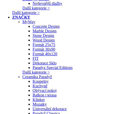
Nejlevnější dlažby
Další kategorie >
Další kategorie >
ZNAČKY
MyWay
Concrete Design
Marble Design
Stone Design
Wood Design
Formát 25x75
Formát 30x90
Formát 40x120
FIT
Dekorace Sklo
Paradyz Special Editions
Další kategorie >
Ceramika Paradyž
Koupelny
Kuchyně
Obývací pokoj
Balkon i terasa
Klinker
Mozaiky
Universální dekorace
Paradyž Classica