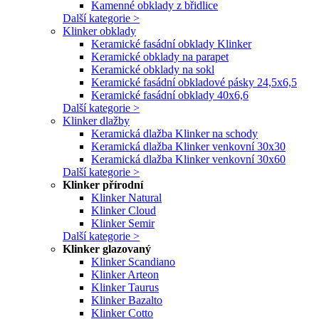
Kamenné obklady z břidlice
Další kategorie >
Klinker obklady
Keramické fasádní obklady Klinker
Keramické obklady na parapet
Keramické obklady na sokl
Keramické fasádní obkladové pásky 24,5x6,5
Keramické fasádní obklady 40x6,6
Další kategorie >
Klinker dlažby
Keramická dlažba Klinker na schody
Keramická dlažba Klinker venkovní 30x30
Keramická dlažba Klinker venkovní 30x60
Další kategorie >
Klinker přírodní
Klinker Natural
Klinker Cloud
Klinker Semir
Další kategorie >
Klinker glazovaný
Klinker Scandiano
Klinker Arteon
Klinker Taurus
Klinker Bazalto
Klinker Cotto