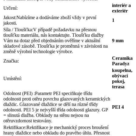
interiér a
Určení:
exteriér
Jakost:
Nabízíme a dodáváme zboží vždy v první
1
jakosti.
Síla / Tloušťka:
V případě požadavku na přesnou
tloušťku materiálu, nás kontaktujte. Tloušťku dlažby
Vám na dotaz před objednáním ověříme v aktuální
9 mm
skladové zásobě. Tloušťka je proměnná v závislosti na
změně výrobní technologie výrobce.
Ceramika
Značka:
Paradyz
koupelna,
obývací
Umístění:
pokoj,
terasa
Odolnost (PEI) :
Parametr PEI specifikuje třídu
odolnosti proti otěru povrchu glazovaných keramických
dlaždic. Glazované dlaždice se dělí na různé třídy
PEI 4
odolnosti. PEI 5 je nejvyšší třída odolnosti glazury. GP
= slinutá dlažba. Obklady na stěnu nejsou na
otěruvzdornost testovány.
Rektifikace:
Rektifikace je mechanický proces broušení
hrany dlaždice nebo obkladu do pravého úhlu. Přesnost