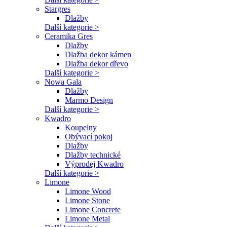
Stargres
Dlažby
Další kategorie >
Ceramika Gres
Dlažby
Dlažba dekor kámen
Dlažba dekor dřevo
Další kategorie >
Nowa Gala
Dlažby
Marmo Design
Další kategorie >
Kwadro
Koupelny
Obývací pokoj
Dlažby
Dlažby technické
Výprodej Kwadro
Další kategorie >
Limone
Limone Wood
Limone Stone
Limone Concrete
Limone Metal