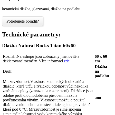
keramická dlažba, glazovaná, dlažba na podlahu
Potřebujete poradit?
Technické parametry:
Dlažba Natural Rocks Titan 60x60
Rozměr:
Na eshopu jsou zobrazeny jmenovité a
60 x 60
deklarované rozměry. Více informací
zde
cm
Dlažba
Druh:
na
podlahu
Mrazuvzdornost:
Vlastnost keramických obkladů a
dlaždic, která určuje fyzickou odolnost vůči několika
změnám teploty (zmrazení a rozmrazení). Dlaždice jsou
odolné proti dlouhodobému působení mrazu a
ano
povětrnostním vlivům. Vlastnost umožňuje použití
dlaždic venku nebo na místech, kde teplota pravidelně
klesá pod 0 °C. Mrazuvzdornost je silně spojena
s minimální absorpcí vody keramického výrobku.