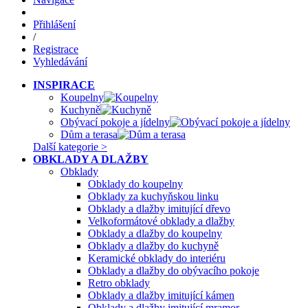
Přihlášení
/
Registrace
Vyhledávání
INSPIRACE
Koupelny
Kuchyně
Obývací pokoje a jídelny
Dům a terasa
Další kategorie >
OBKLADY A DLAŽBY
Obklady
Obklady do koupelny
Obklady za kuchyňskou linku
Obklady a dlažby imitující dřevo
Velkoformátové obklady a dlažby
Obklady a dlažby do koupelny
Obklady a dlažby do kuchyně
Keramické obklady do interiéru
Obklady a dlažby do obývacího pokoje
Retro obklady
Obklady a dlažby imitující kámen
Obklady a dlažby imitující mramor