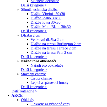
Skleněné dekorace
Další kategorie >
Slinutá technická dlažba
Dlažba Virginia 30x30
Dlažba Idaho 30x30
Dlažba Iowa 30x30
Dlažba Mont Blanc 30x30
Další kategorie >
Dlažba 2 cm
Venkovní dlažba 2 cm
Dlažba na terasu Burlington 2 cm
Dlažba na terasu Terrace 2 cm
Dlažba na terasu Path 2 cm
Další kategorie >
Nářadí pro obkladače
Nářadí pro obkladače
Další kategorie >
Stavební chemie
Čistící chemie
Lepící a spárovací hmoty
Další kategorie >
Další kategorie >
AKCE
Obklady
Obklady za výhodné ceny