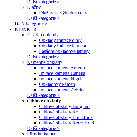
Další kategorie >
Dlažby
Dlažby za výhodné ceny
Další kategorie >
Další kategorie >
KLINKER
Fasádní obklady
Obklady imitace cihly
Obklady imitace kamene
Fasádní obkladové lamely
Další kategorie >
Kamenné obklady
Imitace kamene Aragon
Imitace kamene Canella
Imitace kamene Nigella
Obkladový kámen
Imitace kamene Zebrina
Další kategorie >
Cihlové obklady
Cihlové obklady Burgund
Cihlové obklady Rot
Cihlové obklady Loft Brick
Cihlové obklady Retro Brick
Další kategorie >
Přírodní kámen