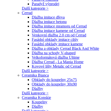
Paradyž výprodej
Další kategorie >
Cerrad
Dlažba imitace dřeva
Dlažba imitace betonu
Dlažba imitace mramoru od Cerrad
Dlažba imitace kamene od Cerrad
Venkovní dlažba 2.0 cm od Cerrad
Fasádní obklady imitace cihly
Fasádní obklady imitace kamene
Dlažba a obklady Cerrad Black And White
Dlažba na schody V-shaped
Velkoformátová dlažba Ultime
Dlažba Cerrad - La Mania Home
Kovové lišty Metalic od Cerrad
Další kategorie >
Ceramika Bianca
Obklady do koupelny 25x75
Obklady do koupelny 30x90
Dlažby
Další kategorie >
Ceramika Konskie
Koupelny
Dlažby
Další kategorie >