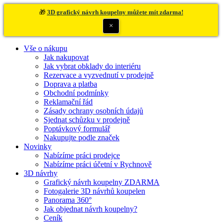
🎁
3D grafický návrh koupelny můžete mít zdarma!
×
Vše o nákupu
Jak nakupovat
Jak vybrat obklady do interiéru
Rezervace a vyzvednutí v prodejně
Doprava a platba
Obchodní podmínky
Reklamační řád
Zásady ochrany osobních údajů
Sjednat schůzku v prodejně
Poptávkový formulář
Nakupujte podle značek
Novinky
Nabízíme práci prodejce
Nabízíme práci účetní v Rychnově
3D návrhy
Grafický návrh koupelny ZDARMA
Fotogalerie 3D návrhů koupelen
Panorama 360°
Jak objednat návrh koupelny?
Ceník