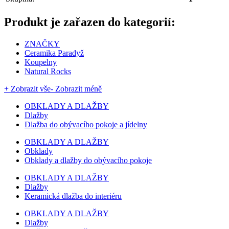
Produkt je zařazen do kategorií:
ZNAČKY
Ceramika Paradyž
Koupelny
Natural Rocks
+ Zobrazit vše
- Zobrazit méně
OBKLADY A DLAŽBY
Dlažby
Dlažba do obývacího pokoje a jídelny
OBKLADY A DLAŽBY
Obklady
Obklady a dlažby do obývacího pokoje
OBKLADY A DLAŽBY
Dlažby
Keramická dlažba do interiéru
OBKLADY A DLAŽBY
Dlažby