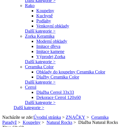
Další kategorie >
Rako
Koupelny
Kuchyně
Podlahy
Venkovní obklady
Další kategorie >
Zorka Keramika
Moderní obklady
Imitace dřeva
Imitace kamene
Výprodej Zorka
Další kategorie >
Ceramika Color
Obklady do koupelny Ceramika Color
Dlažby Ceramika Color
Další kategorie >
Cerrol
Dlažba Cerrol 33x33
Dekorace Cerrol 120x60
Další kategorie >
Další kategorie >
Nacházíte se zde:
Úvodní stránka
>
ZNAČKY
>
Ceramika
Paradyž
>
Koupelny
>
Natural Rocks
>
Dlažba Natural Rocks