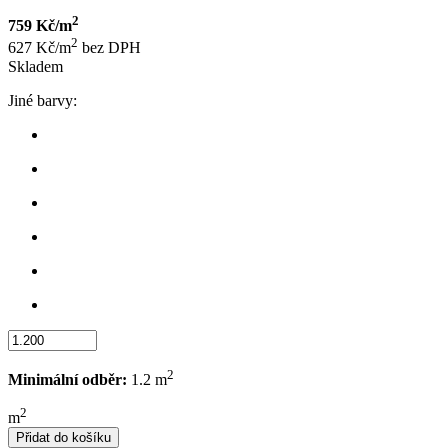
2
759 Kč/m
2
627 Kč/m
bez DPH
Skladem
Jiné barvy:
2
Minimální odběr:
1.2 m
2
m
Přidat do košíku