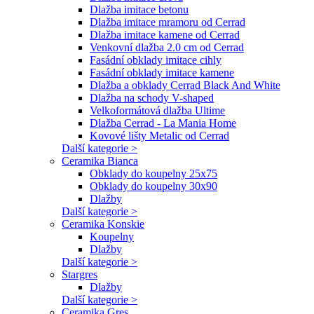
Dlažba imitace betonu
Dlažba imitace mramoru od Cerrad
Dlažba imitace kamene od Cerrad
Venkovní dlažba 2.0 cm od Cerrad
Fasádní obklady imitace cihly
Fasádní obklady imitace kamene
Dlažba a obklady Cerrad Black And White
Dlažba na schody V-shaped
Velkoformátová dlažba Ultime
Dlažba Cerrad - La Mania Home
Kovové lišty Metalic od Cerrad
Další kategorie >
Ceramika Bianca
Obklady do koupelny 25x75
Obklady do koupelny 30x90
Dlažby
Další kategorie >
Ceramika Konskie
Koupelny
Dlažby
Další kategorie >
Stargres
Dlažby
Další kategorie >
Ceramika Gres