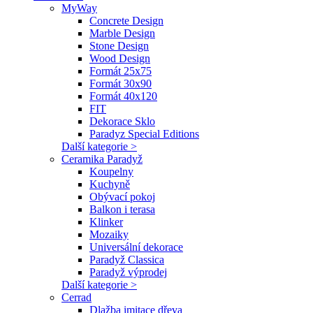
MyWay
Concrete Design
Marble Design
Stone Design
Wood Design
Formát 25x75
Formát 30x90
Formát 40x120
FIT
Dekorace Sklo
Paradyz Special Editions
Další kategorie >
Ceramika Paradyž
Koupelny
Kuchyně
Obývací pokoj
Balkon i terasa
Klinker
Mozaiky
Universální dekorace
Paradyž Classica
Paradyž výprodej
Další kategorie >
Cerrad
Dlažba imitace dřeva