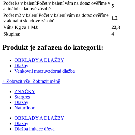
Počet ks v balení:
Počet v balení vám na dotaz ověříme v
5
aktuální skladové zásobě.
Počet m2 v balení:
Počet v balení vám na dotaz ověříme
1,2
v aktuální skladové zásobě.
Váha Kg za 1 MJ:
22,3
Skupina:
4
Produkt je zařazen do kategorií:
OBKLADY A DLAŽBY
Dlažby
Venkovní mrazuvzdorná dlažba
+ Zobrazit vše
- Zobrazit méně
ZNAČKY
Stargres
Dlažby
Naturfloor
OBKLADY A DLAŽBY
Dlažby
Dlažba imitace dřeva