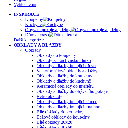
Vyhledávání
INSPIRACE
Koupelny
Kuchyně
Obývací pokoje a jídelny
Dům a terasa
Další kategorie >
OBKLADY A DLAŽBY
Obklady
Obklady do koupelny
Obklady za kuchyňskou linku
Obklady a dlažby imitující dřevo
Velkoformátové obklady a dlažby
Obklady a dlažby do koupelny
Obklady a dlažby do kuchyně
Keramické obklady do interiéru
Obklady a dlažby do obývacího pokoje
Retro obklady
Obklady a dlažby imitující kámen
Obklady a dlažby imitující mramor
Bílé obklady do koupelny
Béžové obklady do koupelny
Bílé obklady 20x20
Bílé obklady 30x60