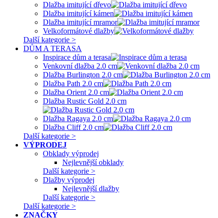
Dlažba imitující dřevo
Dlažba imitující kámen
Dlažba imitující mramor
Velkoformátové dlažby
Další kategorie >
DŮM A TERASA
Inspirace dům a terasa
Venkovní dlažba 2.0 cm
Dlažba Burlington 2.0 cm
Dlažba Path 2.0 cm
Dlažba Orient 2.0 cm
Dlažba Rustic Gold 2.0 cm
Dlažba Ragaya 2.0 cm
Dlažba Cliff 2.0 cm
Další kategorie >
VÝPRODEJ
Obklady výprodej
Nejlevnější obklady
Další kategorie >
Dlažby výprodej
Nejlevnější dlažby
Další kategorie >
Další kategorie >
ZNAČKY