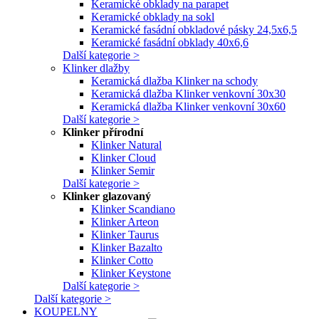
Keramické obklady na parapet
Keramické obklady na sokl
Keramické fasádní obkladové pásky 24,5x6,5
Keramické fasádní obklady 40x6,6
Další kategorie >
Klinker dlažby
Keramická dlažba Klinker na schody
Keramická dlažba Klinker venkovní 30x30
Keramická dlažba Klinker venkovní 30x60
Další kategorie >
Klinker přírodní
Klinker Natural
Klinker Cloud
Klinker Semir
Další kategorie >
Klinker glazovaný
Klinker Scandiano
Klinker Arteon
Klinker Taurus
Klinker Bazalto
Klinker Cotto
Klinker Keystone
Další kategorie >
Další kategorie >
KOUPELNY