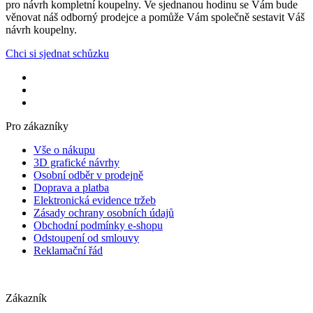
pro návrh kompletní koupelny. Ve sjednanou hodinu se Vám bude
věnovat náš odborný prodejce a pomůže Vám společně sestavit Váš
návrh koupelny.
Chci si sjednat schůzku
Pro zákazníky
Vše o nákupu
3D grafické návrhy
Osobní odběr v prodejně
Doprava a platba
Elektronická evidence tržeb
Zásady ochrany osobních údajů
Obchodní podmínky e-shopu
Odstoupení od smlouvy
Reklamační řád
Zákazník