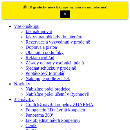
🎁
3D grafický návrh koupelny můžete mít zdarma!
×
Vše o nákupu
Jak nakupovat
Jak vybrat obklady do interiéru
Rezervace a vyzvednutí v prodejně
Doprava a platba
Obchodní podmínky
Reklamační řád
Zásady ochrany osobních údajů
Sjednat schůzku v prodejně
Poptávkový formulář
Nakupujte podle značek
Novinky
Nabízíme práci prodejce
Nabízíme práci účetní v Rychnově
3D návrhy
Grafický návrh koupelny ZDARMA
Fotogalerie 3D návrhů koupelen
Panorama 360°
Jak objednat návrh koupelny?
Ceník