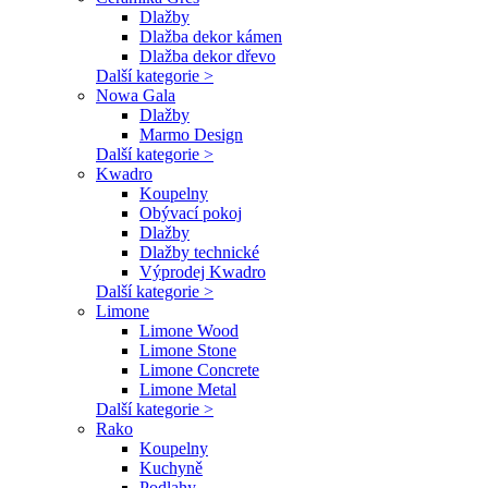
Dlažby
Dlažba dekor kámen
Dlažba dekor dřevo
Další kategorie >
Nowa Gala
Dlažby
Marmo Design
Další kategorie >
Kwadro
Koupelny
Obývací pokoj
Dlažby
Dlažby technické
Výprodej Kwadro
Další kategorie >
Limone
Limone Wood
Limone Stone
Limone Concrete
Limone Metal
Další kategorie >
Rako
Koupelny
Kuchyně
Podlahy