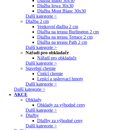
Dlažba Idaho 30x30
Dlažba Iowa 30x30
Dlažba Mont Blanc 30x30
Další kategorie >
Dlažba 2 cm
Venkovní dlažba 2 cm
Dlažba na terasu Burlington 2 cm
Dlažba na terasu Terrace 2 cm
Dlažba na terasu Path 2 cm
Další kategorie >
Nářadí pro obkladače
Nářadí pro obkladače
Další kategorie >
Stavební chemie
Čistící chemie
Lepící a spárovací hmoty
Další kategorie >
Další kategorie >
AKCE
Obklady
Obklady za výhodné ceny
Další kategorie >
Dlažby
Dlažby za výhodné ceny
Další kategorie >