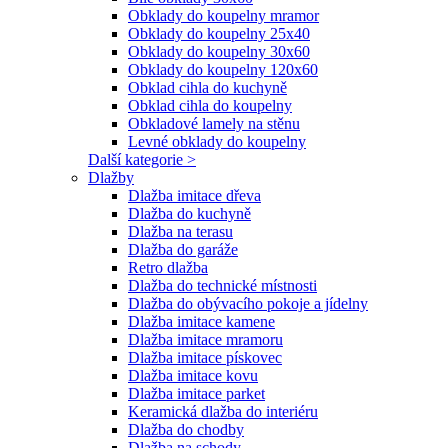
Obklady do koupelny mramor
Obklady do koupelny 25x40
Obklady do koupelny 30x60
Obklady do koupelny 120x60
Obklad cihla do kuchyně
Obklad cihla do koupelny
Obkladové lamely na stěnu
Levné obklady do koupelny
Další kategorie >
Dlažby
Dlažba imitace dřeva
Dlažba do kuchyně
Dlažba na terasu
Dlažba do garáže
Retro dlažba
Dlažba do technické místnosti
Dlažba do obývacího pokoje a jídelny
Dlažba imitace kamene
Dlažba imitace mramoru
Dlažba imitace pískovec
Dlažba imitace kovu
Dlažba imitace parket
Keramická dlažba do interiéru
Dlažba do chodby
Dlažba na schody