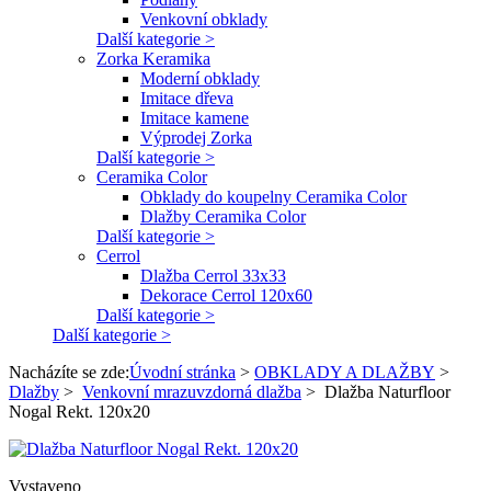
Venkovní obklady
Další kategorie >
Zorka Keramika
Moderní obklady
Imitace dřeva
Imitace kamene
Výprodej Zorka
Další kategorie >
Ceramika Color
Obklady do koupelny Ceramika Color
Dlažby Ceramika Color
Další kategorie >
Cerrol
Dlažba Cerrol 33x33
Dekorace Cerrol 120x60
Další kategorie >
Další kategorie >
Nacházíte se zde:
Úvodní stránka
>
OBKLADY A DLAŽBY
>
Dlažby
>
Venkovní mrazuvzdorná dlažba
>
Dlažba Naturfloor
Nogal Rekt. 120x20
Vystaveno