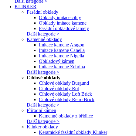
Další kategorie >
KLINKER
Fasádní obklady
Obklady imitace cihly
Obklady imitace kamene
Fasádní obkladové lamely
Další kategorie >
Kamenné obklady
Imitace kamene Aragon
Imitace kamene Canella
Imitace kamene Nigella
Obkladový kámen
Imitace kamene Zebrina
Další kategorie >
Cihlové obklady
Cihlové obklady Burgund
Cihlové obklady Rot
Cihlové obklady Loft Brick
Cihlové obklady Retro Brick
Další kategorie >
Přírodní kámen
Kamenné obklady z břidlice
Další kategorie >
Klinker obklady
Keramické fasádní obklady Klinker