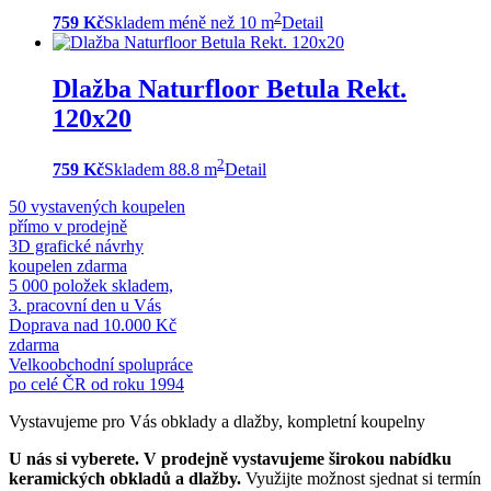
2
759 Kč
Skladem méně než 10 m
Detail
Dlažba Naturfloor Betula Rekt.
120x20
2
759 Kč
Skladem 88.8 m
Detail
50 vystavených koupelen
přímo v prodejně
3D grafické návrhy
koupelen zdarma
5 000 položek skladem,
3. pracovní den u Vás
Doprava nad 10.000 Kč
zdarma
Velkoobchodní spolupráce
po celé ČR od roku 1994
Vystavujeme pro Vás obklady a dlažby, kompletní koupelny
U nás si vyberete.
V prodejně vystavujeme širokou nabídku
keramických obkladů a dlažby.
Využijte možnost sjednat si termín