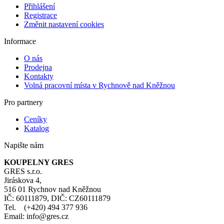
Přihlášení
Registrace
Změnit nastavení cookies
Informace
O nás
Prodejna
Kontakty
Volná pracovní místa v Rychnově nad Kněžnou
Pro partnery
Ceníky
Katalog
Napište nám
KOUPELNY GRES
GRES s.r.o.
Jiráskova 4,
516 01 Rychnov nad Kněžnou
IČ: 60111879, DIČ: CZ60111879
Tel. (+420) 494 377 936
Email: info@gres.cz