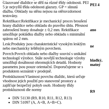
Glazované dlaždice se dělí na různé třídy odolnosti. PEI
PEI 4
5 je nejvyšší třída odolnosti glazury. GP = slinutá
dlažba. Obklady na stěnu nejsou na otěruvzdornost
testovány.
Rektifikace:
Rektifikace je mechanický proces broušení
hrany dlaždice nebo obkladu do pravého úhlu. Přesnost
zabroušení hrany dosahuje ± 0,2 mm. Rektifikace
ano
umožňuje pokládku dlažby nebo obkladu s minimální
spárou od 2 mm.
Lesk:
Produkty jsou charakteristické vysokým lesklým
ne
nebo mechanicky leštěným povrchem.
Povrch:
Povrch obkladu nebo dlažby souvisí s unikátní
technologií výrobce. Stále novější technologie výroby
hladký,
umožňují dosáhnout ohromujících detailů. Hodnoty
matný
parametru jsou pouze orientační. Doporučujeme se s
produktem seznámit v prodejně.
Protiskluznost:
Vlastnost povrchu dlaždic, která určuje
vhodnost jejich použití pro stanovené prostory a
zajišťuje bezpečný pohyb osob. Hodnoty třídy
protiskluznosti dle normy
R9
DIN 51130 (R9, R10, R11, R12, R13)
DIN 51097 (A, A+B, A+B+C).