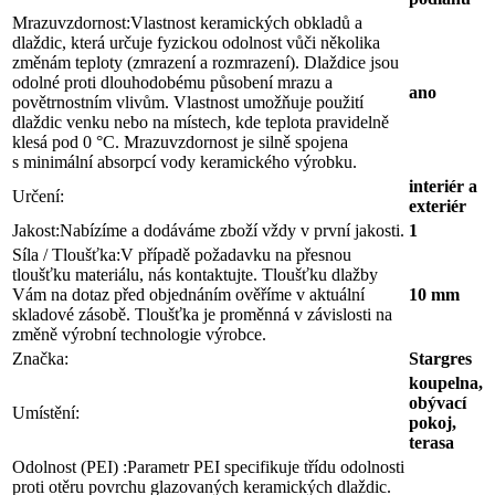
Mrazuvzdornost:
Vlastnost keramických obkladů a
dlaždic, která určuje fyzickou odolnost vůči několika
změnám teploty (zmrazení a rozmrazení). Dlaždice jsou
odolné proti dlouhodobému působení mrazu a
ano
povětrnostním vlivům. Vlastnost umožňuje použití
dlaždic venku nebo na místech, kde teplota pravidelně
klesá pod 0 °C. Mrazuvzdornost je silně spojena
s minimální absorpcí vody keramického výrobku.
interiér a
Určení:
exteriér
Jakost:
Nabízíme a dodáváme zboží vždy v první jakosti.
1
Síla / Tloušťka:
V případě požadavku na přesnou
tloušťku materiálu, nás kontaktujte. Tloušťku dlažby
Vám na dotaz před objednáním ověříme v aktuální
10 mm
skladové zásobě. Tloušťka je proměnná v závislosti na
změně výrobní technologie výrobce.
Značka:
Stargres
koupelna,
obývací
Umístění:
pokoj,
terasa
Odolnost (PEI) :
Parametr PEI specifikuje třídu odolnosti
proti otěru povrchu glazovaných keramických dlaždic.