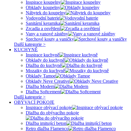
Inspirace koupelny
Obklady koupelny
Nábytek do koupelny
Vodovodní baterie
Sanitární keramika
Zrcadla a osvětlení
Vany a vanové zástěny
Sprchové kouty a vaničky
Další kategorie >
KUCHYNĚ
Inspirace kuchyně
Obklady do kuchyně
Dlažba do kuchyně
Mozaiky do kuchyně
Obklady Tamoe
Obklady Neve Creative
Dlažba Modern
Dlažba Softcement
Další kategorie >
OBÝVACÍ POKOJE
Inspirace obývací pokoje
Dlažba do obývacího pokoje
Dlažba imitující beton
Retro dlažba Flamenco