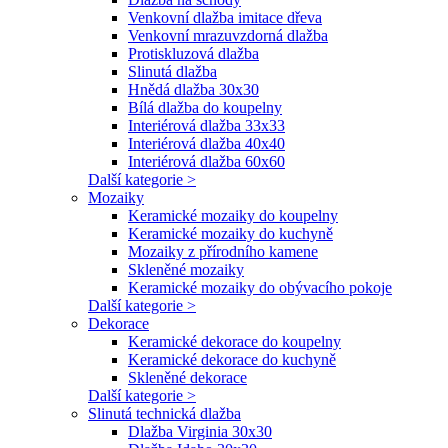
Venkovní dlažba imitace dřeva
Venkovní mrazuvzdorná dlažba
Protiskluzová dlažba
Slinutá dlažba
Hnědá dlažba 30x30
Bílá dlažba do koupelny
Interiérová dlažba 33x33
Interiérová dlažba 40x40
Interiérová dlažba 60x60
Další kategorie >
Mozaiky
Keramické mozaiky do koupelny
Keramické mozaiky do kuchyně
Mozaiky z přírodního kamene
Skleněné mozaiky
Keramické mozaiky do obývacího pokoje
Další kategorie >
Dekorace
Keramické dekorace do koupelny
Keramické dekorace do kuchyně
Skleněné dekorace
Další kategorie >
Slinutá technická dlažba
Dlažba Virginia 30x30