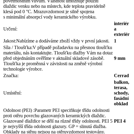
povětrnostním vlivům. Vlastnost umožňuje použití
dlaždic venku nebo na místech, kde teplota pravidelně
klesá pod 0 °C. Mrazuvzdornost je silně spojena
s minimální absorpcí vody keramického výrobku.
interiér
Určení:
a
exteriér
Jakost:
Nabízíme a dodáváme zboží vždy v první jakosti.
1
Síla / Tloušťka:
V případě požadavku na přesnou tloušťku
materiálu, nás kontaktujte. Tloušťku dlažby Vám na dotaz
před objednáním ověříme v aktuální skladové zásobě.
9 mm
Tloušťka je proměnná v závislosti na změně výrobní
technologie výrobce.
Značka:
Cerrad
balkon,
terasa,
Umístění:
schody,
fasádní
obklad
Odolnost (PEI) :
Parametr PEI specifikuje třídu odolnosti
proti otěru povrchu glazovaných keramických dlaždic.
Glazované dlaždice se dělí na různé třídy odolnosti. PEI 5
PEI 4
je nejvyšší třída odolnosti glazury. GP = slinutá dlažba.
Obklady na stěnu nejsou na otěruvzdornost testovány.