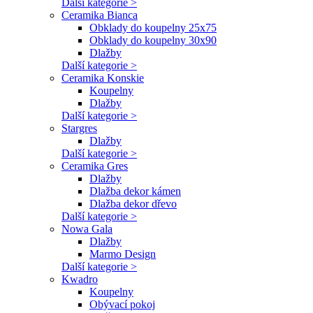
Další kategorie >
Ceramika Bianca
Obklady do koupelny 25x75
Obklady do koupelny 30x90
Dlažby
Další kategorie >
Ceramika Konskie
Koupelny
Dlažby
Další kategorie >
Stargres
Dlažby
Další kategorie >
Ceramika Gres
Dlažby
Dlažba dekor kámen
Dlažba dekor dřevo
Další kategorie >
Nowa Gala
Dlažby
Marmo Design
Další kategorie >
Kwadro
Koupelny
Obývací pokoj