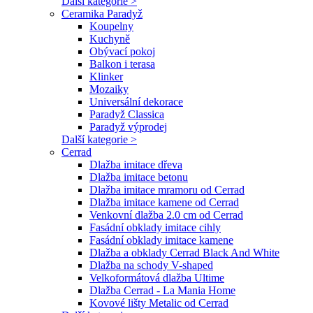
Další kategorie >
Ceramika Paradyž
Koupelny
Kuchyně
Obývací pokoj
Balkon i terasa
Klinker
Mozaiky
Universální dekorace
Paradyž Classica
Paradyž výprodej
Další kategorie >
Cerrad
Dlažba imitace dřeva
Dlažba imitace betonu
Dlažba imitace mramoru od Cerrad
Dlažba imitace kamene od Cerrad
Venkovní dlažba 2.0 cm od Cerrad
Fasádní obklady imitace cihly
Fasádní obklady imitace kamene
Dlažba a obklady Cerrad Black And White
Dlažba na schody V-shaped
Velkoformátová dlažba Ultime
Dlažba Cerrad - La Mania Home
Kovové lišty Metalic od Cerrad