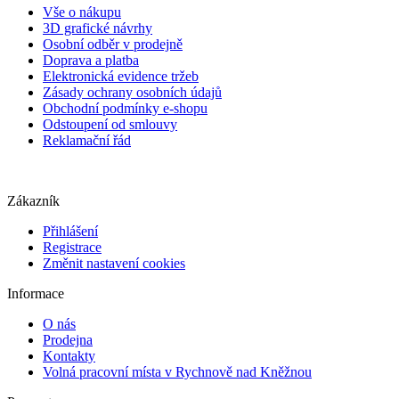
Vše o nákupu
3D grafické návrhy
Osobní odběr v prodejně
Doprava a platba
Elektronická evidence tržeb
Zásady ochrany osobních údajů
Obchodní podmínky e-shopu
Odstoupení od smlouvy
Reklamační řád
Zákazník
Přihlášení
Registrace
Změnit nastavení cookies
Informace
O nás
Prodejna
Kontakty
Volná pracovní místa v Rychnově nad Kněžnou