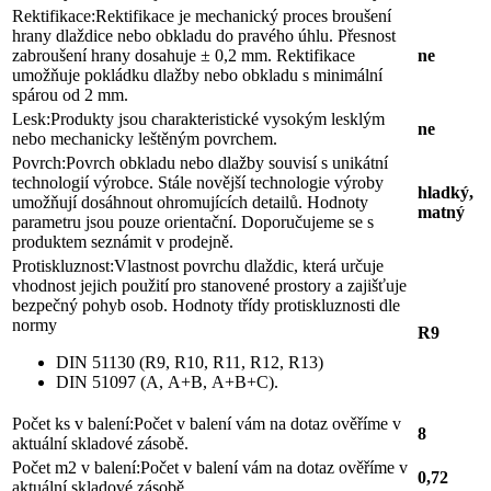
Rektifikace:
Rektifikace je mechanický proces broušení
hrany dlaždice nebo obkladu do pravého úhlu. Přesnost
zabroušení hrany dosahuje ± 0,2 mm. Rektifikace
ne
umožňuje pokládku dlažby nebo obkladu s minimální
spárou od 2 mm.
Lesk:
Produkty jsou charakteristické vysokým lesklým
ne
nebo mechanicky leštěným povrchem.
Povrch:
Povrch obkladu nebo dlažby souvisí s unikátní
technologií výrobce. Stále novější technologie výroby
hladký,
umožňují dosáhnout ohromujících detailů. Hodnoty
matný
parametru jsou pouze orientační. Doporučujeme se s
produktem seznámit v prodejně.
Protiskluznost:
Vlastnost povrchu dlaždic, která určuje
vhodnost jejich použití pro stanovené prostory a zajišťuje
bezpečný pohyb osob. Hodnoty třídy protiskluznosti dle
normy
R9
DIN 51130 (R9, R10, R11, R12, R13)
DIN 51097 (A, A+B, A+B+C).
Počet ks v balení:
Počet v balení vám na dotaz ověříme v
8
aktuální skladové zásobě.
Počet m2 v balení:
Počet v balení vám na dotaz ověříme v
0,72
aktuální skladové zásobě.