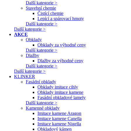
Další kategorie >
Stavební chemie
Čistící chemie
Lepící a spárovací hmoty
Další kategorie >
Další kategorie >
AKCE
Obklady
Obklady za výhodné ceny
Další kategorie >
Dlažby
Dlažby za výhodné ceny
Další kategorie >
Další kategorie >
KLINKER
Fasádní obklady
Obklady imitace cihly
Obklady imitace kamene
Fasádní obkladové lamely
Další kategorie >
Kamenné obklady
Imitace kamene Aragon
Imitace kamene Canella
Imitace kamene Nigella
Obkladový kámen