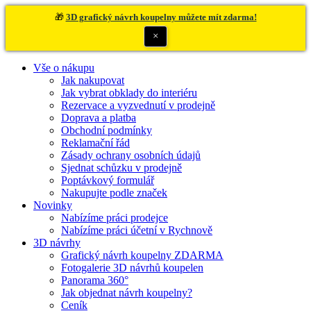
🎁
3D grafický návrh koupelny můžete mít zdarma!
×
Vše o nákupu
Jak nakupovat
Jak vybrat obklady do interiéru
Rezervace a vyzvednutí v prodejně
Doprava a platba
Obchodní podmínky
Reklamační řád
Zásady ochrany osobních údajů
Sjednat schůzku v prodejně
Poptávkový formulář
Nakupujte podle značek
Novinky
Nabízíme práci prodejce
Nabízíme práci účetní v Rychnově
3D návrhy
Grafický návrh koupelny ZDARMA
Fotogalerie 3D návrhů koupelen
Panorama 360°
Jak objednat návrh koupelny?
Ceník