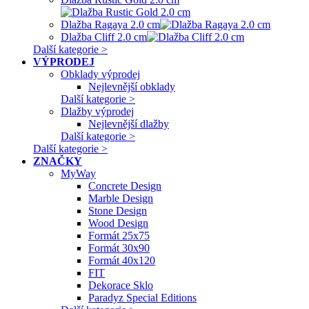
Dlažba Ragaya 2.0 cm
Dlažba Cliff 2.0 cm
Další kategorie >
VÝPRODEJ
Obklady výprodej
Nejlevnější obklady
Další kategorie >
Dlažby výprodej
Nejlevnější dlažby
Další kategorie >
Další kategorie >
ZNAČKY
MyWay
Concrete Design
Marble Design
Stone Design
Wood Design
Formát 25x75
Formát 30x90
Formát 40x120
FIT
Dekorace Sklo
Paradyz Special Editions