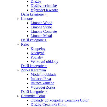
Dlažby
Dlažby technické
Výprodej Kwadro
Další kategorie >
Limone
Limone Wood
Limone Stone
Limone Concrete
Limone Metal
Další kategorie >
Rako
Koupelny
Kuchyně
Podlahy
Venkovní obklady
Další kategorie >
Zorka Keramika
Moderní obklady
Imitace dřeva
Imitace kamene
Výprodej Zorka
Další kategorie >
Ceramika Color
Obklady do koupelny Ceramika Color
Dlažby Ceramika Color