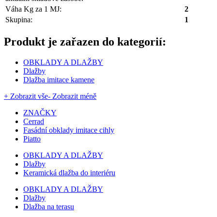
Váha Kg za 1 MJ:
2
Skupina:
1
Produkt je zařazen do kategorií:
OBKLADY A DLAŽBY
Dlažby
Dlažba imitace kamene
+ Zobrazit vše
- Zobrazit méně
ZNAČKY
Cerrad
Fasádní obklady imitace cihly
Piatto
OBKLADY A DLAŽBY
Dlažby
Keramická dlažba do interiéru
OBKLADY A DLAŽBY
Dlažby
Dlažba na terasu