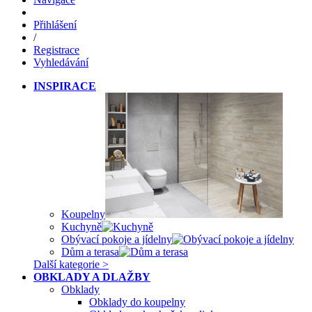
Přihlášení
/
Registrace
Vyhledávání
INSPIRACE
Koupelny
Kuchyně
Obývací pokoje a jídelny
Dům a terasa
Další kategorie >
OBKLADY A DLAŽBY
Obklady
Obklady do koupelny