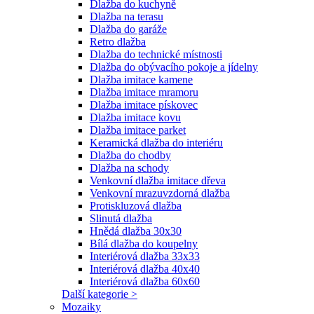
Dlažba do kuchyně
Dlažba na terasu
Dlažba do garáže
Retro dlažba
Dlažba do technické místnosti
Dlažba do obývacího pokoje a jídelny
Dlažba imitace kamene
Dlažba imitace mramoru
Dlažba imitace pískovec
Dlažba imitace kovu
Dlažba imitace parket
Keramická dlažba do interiéru
Dlažba do chodby
Dlažba na schody
Venkovní dlažba imitace dřeva
Venkovní mrazuvzdorná dlažba
Protiskluzová dlažba
Slinutá dlažba
Hnědá dlažba 30x30
Bílá dlažba do koupelny
Interiérová dlažba 33x33
Interiérová dlažba 40x40
Interiérová dlažba 60x60
Další kategorie >
Mozaiky