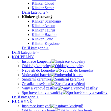
Klinker Cloud
Klinker Semir
Další kategorie >
Klinker glazovaný
Klinker Scandiano
Klinker Arteon
Klinker Taurus
Klinker Bazalto
Klinker Cotto
Klinker Keystone
Další kategorie >
Další kategorie >
KOUPELNY
Inspirace koupelny
Obklady koupelny
Nábytek do koupelny
Vodovodní baterie
Sanitární keramika
Zrcadla a osvětlení
Vany a vanové zástěny
Sprchové kouty a vaničky
Další kategorie >
KUCHYNĚ
Inspirace kuchyně
Obklady do kuchyně