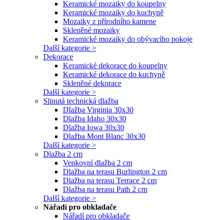
Keramické mozaiky do koupelny
Keramické mozaiky do kuchyně
Mozaiky z přírodního kamene
Skleněné mozaiky
Keramické mozaiky do obývacího pokoje
Další kategorie >
Dekorace
Keramické dekorace do koupelny
Keramické dekorace do kuchyně
Skleněné dekorace
Další kategorie >
Slinutá technická dlažba
Dlažba Virginia 30x30
Dlažba Idaho 30x30
Dlažba Iowa 30x30
Dlažba Mont Blanc 30x30
Další kategorie >
Dlažba 2 cm
Venkovní dlažba 2 cm
Dlažba na terasu Burlington 2 cm
Dlažba na terasu Terrace 2 cm
Dlažba na terasu Path 2 cm
Další kategorie >
Nářadí pro obkladače
Nářadí pro obkladače