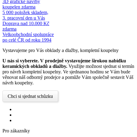
3D grafické návrhy
koupelen zdarma
5 000 položek skladem,
3. pracovní den u Vás
Doprava nad 10.000 Kč
zdarma
Velkoobchodní spolupráce
po celé ČR od roku 1994
Vystavujeme pro Vás obklady a dlažby, kompletní koupelny
U nás si vyberete.
V prodejně vystavujeme širokou nabídku
keramických obkladů a dlažby.
Využijte možnost sjednat si termín
pro návrh kompletní koupelny. Ve sjednanou hodinu se Vám bude
věnovat náš odborný prodejce a pomůže Vám společně sestavit Váš
návrh koupelny.
Chci si sjednat schůzku
Pro zákazníky