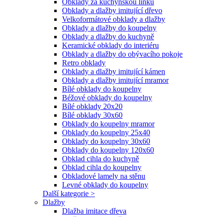
Obklady za kuchyňskou linku
Obklady a dlažby imitující dřevo
Velkoformátové obklady a dlažby
Obklady a dlažby do koupelny
Obklady a dlažby do kuchyně
Keramické obklady do interiéru
Obklady a dlažby do obývacího pokoje
Retro obklady
Obklady a dlažby imitující kámen
Obklady a dlažby imitující mramor
Bílé obklady do koupelny
Béžové obklady do koupelny
Bílé obklady 20x20
Bílé obklady 30x60
Obklady do koupelny mramor
Obklady do koupelny 25x40
Obklady do koupelny 30x60
Obklady do koupelny 120x60
Obklad cihla do kuchyně
Obklad cihla do koupelny
Obkladové lamely na stěnu
Levné obklady do koupelny
Další kategorie >
Dlažby
Dlažba imitace dřeva