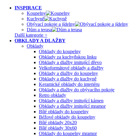
INSPIRACE
Koupelny
Kuchyně
Obývací pokoje a jídelny
Dům a terasa
Další kategorie >
OBKLADY A DLAŽBY
Obklady
Obklady do koupelny
Obklady za kuchyňskou linku
Obklady a dlažby imitující dřevo
Velkoformátové obklady a dlažby
Obklady a dlažby do koupelny
Obklady a dlažby do kuchyně
Keramické obklady do interiéru
Obklady a dlažby do obývacího pokoje
Retro obklady
Obklady a dlažby imitující kámen
Obklady a dlažby imitující mramor
Bílé obklady do koupelny
Béžové obklady do koupelny
Bílé obklady 20x20
Bílé obklady 30x60
Obklady do koupelny mramor