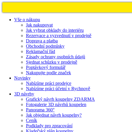
Vše o nákupu
Jak nakupovat
Jak vybrat obklady do interiéru
Rezervace a vyzvednutí v prodejně
Doprava a platba
Obchodní podmínky
Reklamační řád
Zásady ochrany osobních údajů
Sjednat schůzku v prodejně
Poptávkový formulář
Nakupujte podle značek
Novinky
Nabízíme práci prodejce
Nabízíme práci účetní v Rychnově
3D návrhy
Grafický návrh koupelny ZDARMA
Fotogalerie 3D návrhů koupelen
Panorama 360°
Jak objednat návrh koupelny?
Ceník
Podklady pro zpracování
Kladečský plán koupelny