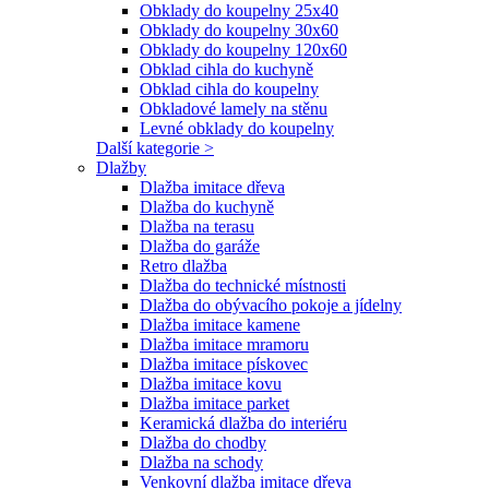
Obklady do koupelny 25x40
Obklady do koupelny 30x60
Obklady do koupelny 120x60
Obklad cihla do kuchyně
Obklad cihla do koupelny
Obkladové lamely na stěnu
Levné obklady do koupelny
Další kategorie >
Dlažby
Dlažba imitace dřeva
Dlažba do kuchyně
Dlažba na terasu
Dlažba do garáže
Retro dlažba
Dlažba do technické místnosti
Dlažba do obývacího pokoje a jídelny
Dlažba imitace kamene
Dlažba imitace mramoru
Dlažba imitace pískovec
Dlažba imitace kovu
Dlažba imitace parket
Keramická dlažba do interiéru
Dlažba do chodby
Dlažba na schody
Venkovní dlažba imitace dřeva