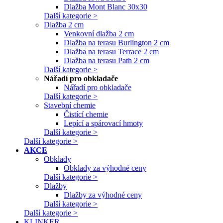
Dlažba Mont Blanc 30x30
Další kategorie >
Dlažba 2 cm
Venkovní dlažba 2 cm
Dlažba na terasu Burlington 2 cm
Dlažba na terasu Terrace 2 cm
Dlažba na terasu Path 2 cm
Další kategorie >
Nářadí pro obkladače
Nářadí pro obkladače
Další kategorie >
Stavební chemie
Čistící chemie
Lepící a spárovací hmoty
Další kategorie >
Další kategorie >
AKCE
Obklady
Obklady za výhodné ceny
Další kategorie >
Dlažby
Dlažby za výhodné ceny
Další kategorie >
Další kategorie >
KLINKER