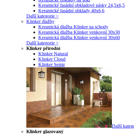
Keramické fasádní obkladové pásky 24,5x6,5
Keramické fasádní obklady 40x6,6
Další kategorie >
Klinker dlažby
Keramická dlažba Klinker na schody
Keramická dlažba Klinker venkovní 30x30
Keramická dlažba Klinker venkovní 30x60
Další kategorie >
Klinker přírodní
Klinker Natural
Klinker Cloud
Klinker Semir
Další kateg
Klinker glazovaný