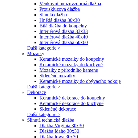
Venkovní mrazuvzdorná dlažba
Protiskluzová dlažba
Slinutá dlažba
Hnědá dlažba 30x30
Bílá dlažba do koupelny
Interiérová dlažba 33x33
Interiérová dlažba 40x40
Interiérová dlažba 60x60
Další kategorie >
Mozaiky
Keramické mozaiky do koupelny
Keramické mozaiky do kuchyně
Mozaiky z přírodního kamene
Skleněné mozaiky
Keramické mozaiky do obývacího pokoje
Další kategorie >
Dekorace
Keramické dekorace do koupelny
Keramické dekorace do kuchyně
Skleněné dekorace
Další kategorie >
Slinutá technická dlažba
Dlažba Virginia 30x30
Dlažba Idaho 30x30
Dlažba Iowa 30x30