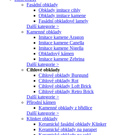
Fasádní obklady
Obklady imitace cihly
Obklady imitace kamene
Fasádní obkladové lamely
Další kategorie >
Kamenné obklady
Imitace kamene Aragon
Imitace kamene Canella
Imitace kamene Nigella
Obkladový kámen
Imitace kamene Zebrina
Další kategorie >
Cihlové obklady
Cihlové obklady Burgund
Cihlové obklady Rot
Cihlové obklady Loft Brick
Cihlové obklady Retro Brick
Další kategorie >
Přírodní kámen
Kamenné obklady z břidlice
Další kategorie >
Klinker obklady
Keramické fasádní obklady Klinker
Keramické obklady na parapet
Keramické obklady na sokl