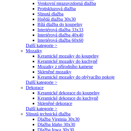
Venkovní mrazuvzdorná dlažba
Protiskluzová dlažba
Slinutá dlažba
Hnědá dlažba 30x30
Bílá dlažba do koupelny
Interiérová dlažba 33x33
Interiérová dlažba 40x40
Interiérová dlažba 60x60
Další kategorie >
Mozaiky
Keramické mozaiky do koupelny
Keramické mozaiky do kuchyně
Mozaiky z přírodního kamene
Skleněné mozaiky
Keramické mozaiky do obývacího pokoje
Další kategorie >
Dekorace
Keramické dekorace do koupelny
Keramické dekorace do kuchyně
Skleněné dekorace
Další kategorie >
Slinutá technická dlažba
Dlažba Virginia 30x30
Dlažba Idaho 30x30
Dlažba Iowa 30x30