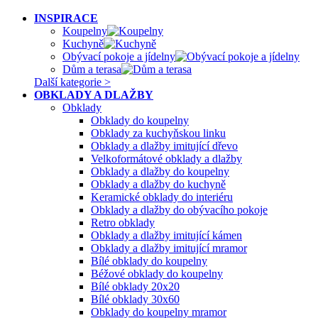
INSPIRACE
Koupelny
Kuchyně
Obývací pokoje a jídelny
Dům a terasa
Další kategorie >
OBKLADY A DLAŽBY
Obklady
Obklady do koupelny
Obklady za kuchyňskou linku
Obklady a dlažby imitující dřevo
Velkoformátové obklady a dlažby
Obklady a dlažby do koupelny
Obklady a dlažby do kuchyně
Keramické obklady do interiéru
Obklady a dlažby do obývacího pokoje
Retro obklady
Obklady a dlažby imitující kámen
Obklady a dlažby imitující mramor
Bílé obklady do koupelny
Béžové obklady do koupelny
Bílé obklady 20x20
Bílé obklady 30x60
Obklady do koupelny mramor