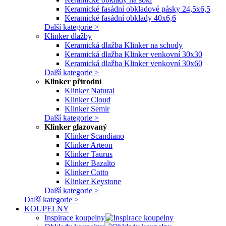
Keramické fasádní obkladové pásky 24,5x6,5
Keramické fasádní obklady 40x6,6
Další kategorie >
Klinker dlažby
Keramická dlažba Klinker na schody
Keramická dlažba Klinker venkovní 30x30
Keramická dlažba Klinker venkovní 30x60
Další kategorie >
Klinker přírodní
Klinker Natural
Klinker Cloud
Klinker Semir
Další kategorie >
Klinker glazovaný
Klinker Scandiano
Klinker Arteon
Klinker Taurus
Klinker Bazalto
Klinker Cotto
Klinker Keystone
Další kategorie >
Další kategorie >
KOUPELNY
Inspirace koupelny