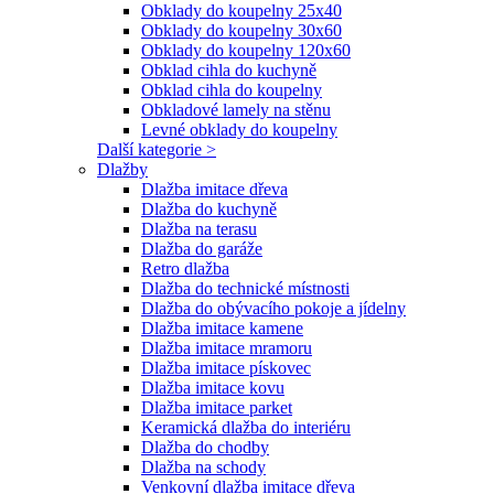
Obklady do koupelny 25x40
Obklady do koupelny 30x60
Obklady do koupelny 120x60
Obklad cihla do kuchyně
Obklad cihla do koupelny
Obkladové lamely na stěnu
Levné obklady do koupelny
Další kategorie >
Dlažby
Dlažba imitace dřeva
Dlažba do kuchyně
Dlažba na terasu
Dlažba do garáže
Retro dlažba
Dlažba do technické místnosti
Dlažba do obývacího pokoje a jídelny
Dlažba imitace kamene
Dlažba imitace mramoru
Dlažba imitace pískovec
Dlažba imitace kovu
Dlažba imitace parket
Keramická dlažba do interiéru
Dlažba do chodby
Dlažba na schody
Venkovní dlažba imitace dřeva