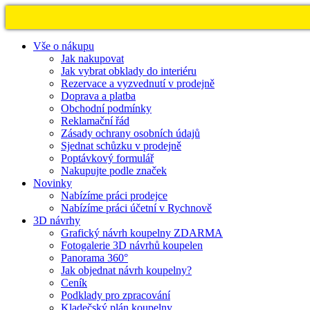
Vše o nákupu
Jak nakupovat
Jak vybrat obklady do interiéru
Rezervace a vyzvednutí v prodejně
Doprava a platba
Obchodní podmínky
Reklamační řád
Zásady ochrany osobních údajů
Sjednat schůzku v prodejně
Poptávkový formulář
Nakupujte podle značek
Novinky
Nabízíme práci prodejce
Nabízíme práci účetní v Rychnově
3D návrhy
Grafický návrh koupelny ZDARMA
Fotogalerie 3D návrhů koupelen
Panorama 360°
Jak objednat návrh koupelny?
Ceník
Podklady pro zpracování
Kladečský plán koupelny