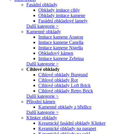
Fasádní obklady
Obklady imitace cihly
Obklady imitace kamene
Fasádní obkladové lamely
Další kategorie >
Kamenné obklady
Imitace kamene Aragon
Imitace kamene Canella
Imitace kamene Nigella
Obkladový kámen
Imitace kamene Zebrina
Další kategorie >
Cihlové obklady
Cihlové obklady Burgund
Cihlové obklady Rot
Cihlové obklady Loft Brick
Cihlové obklady Retro Brick
Další kategorie >
Přírodní kámen
Kamenné obklady z břidlice
Další kategorie >
Klinker obklady
Keramické fasádní obklady Klinker
Keramické obklady na parapet
Keramické obklady na sokl