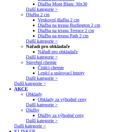
Dlažba Mont Blanc 30x30
Další kategorie >
Dlažba 2 cm
Venkovní dlažba 2 cm
Dlažba na terasu Burlington 2 cm
Dlažba na terasu Terrace 2 cm
Dlažba na terasu Path 2 cm
Další kategorie >
Nářadí pro obkladače
Nářadí pro obkladače
Další kategorie >
Stavební chemie
Čistící chemie
Lepící a spárovací hmoty
Další kategorie >
Další kategorie >
AKCE
Obklady
Obklady za výhodné ceny
Další kategorie >
Dlažby
Dlažby za výhodné ceny
Další kategorie >
Další kategorie >
KLINKER