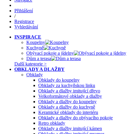
Přihlášení
/
Registrace
Vyhledávání
INSPIRACE
Koupelny
Kuchyně
Obývací pokoje a jídelny
Dům a terasa
Další kategorie >
OBKLADY A DLAŽBY
Obklady
Obklady do koupelny
Obklady za kuchyňskou linku
Obklady a dlažby imitující dřevo
Velkoformátové obklady a dlažby
Obklady a dlažby do koupelny
Obklady a dlažby do kuchyně
Keramické obklady do interiéru
Obklady a dlažby do obývacího pokoje
Retro obklady
Obklady a dlažby imitující kámen
Obklady a dlažby imitující mramor