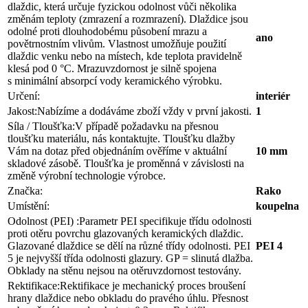
dlaždic, která určuje fyzickou odolnost vůči několika
změnám teploty (zmrazení a rozmrazení). Dlaždice jsou
odolné proti dlouhodobému působení mrazu a
ano
povětrnostním vlivům. Vlastnost umožňuje použití
dlaždic venku nebo na místech, kde teplota pravidelně
klesá pod 0 °C. Mrazuvzdornost je silně spojena
s minimální absorpcí vody keramického výrobku.
Určení:
interiér
Jakost:
Nabízíme a dodáváme zboží vždy v první jakosti.
1
Síla / Tloušťka:
V případě požadavku na přesnou
tloušťku materiálu, nás kontaktujte. Tloušťku dlažby
Vám na dotaz před objednáním ověříme v aktuální
10 mm
skladové zásobě. Tloušťka je proměnná v závislosti na
změně výrobní technologie výrobce.
Značka:
Rako
Umístění:
koupelna
Odolnost (PEI) :
Parametr PEI specifikuje třídu odolnosti
proti otěru povrchu glazovaných keramických dlaždic.
Glazované dlaždice se dělí na různé třídy odolnosti. PEI
PEI 4
5 je nejvyšší třída odolnosti glazury. GP = slinutá dlažba.
Obklady na stěnu nejsou na otěruvzdornost testovány.
Rektifikace:
Rektifikace je mechanický proces broušení
hrany dlaždice nebo obkladu do pravého úhlu. Přesnost