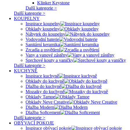
Klinker Keystone
Další kategorie >
Další kategorie >
KOUPELNY
Inspirace koupelny
Obklady koupelny
Nábytek do koupelny
Vodovodní baterie
Sanitární keramika
Zrcadla a osvětlení
Vany a vanové zástěny
Sprchové kouty a vaničky
Další kategorie >
KUCHYNĚ
Inspirace kuchyně
Obklady do kuchyně
Dlažba do kuchyně
Mozaiky do kuchyně
Obklady Tamoe
Obklady Neve Creative
Dlažba Modern
Dlažba Softcement
Další kategorie >
OBÝVACÍ POKOJE
Inspirace obývací pokoje