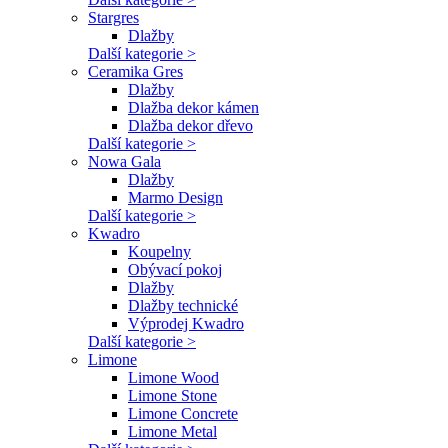
Stargres
Dlažby
Další kategorie >
Ceramika Gres
Dlažby
Dlažba dekor kámen
Dlažba dekor dřevo
Další kategorie >
Nowa Gala
Dlažby
Marmo Design
Další kategorie >
Kwadro
Koupelny
Obývací pokoj
Dlažby
Dlažby technické
Výprodej Kwadro
Další kategorie >
Limone
Limone Wood
Limone Stone
Limone Concrete
Limone Metal