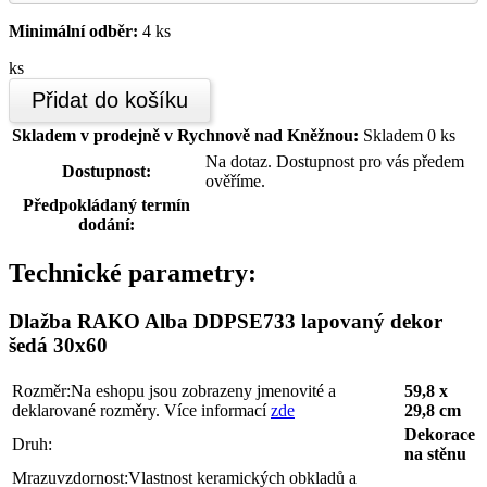
Minimální odběr:
4 ks
ks
Přidat do košíku
Skladem v prodejně v Rychnově nad Kněžnou:
Skladem 0 ks
Na dotaz. Dostupnost pro vás předem
Dostupnost:
ověříme.
Předpokládaný termín
dodání:
Technické parametry:
Dlažba RAKO Alba DDPSE733 lapovaný dekor
šedá 30x60
Rozměr:
Na eshopu jsou zobrazeny jmenovité a
59,8 x
deklarované rozměry. Více informací
zde
29,8 cm
Dekorace
Druh:
na stěnu
Mrazuvzdornost:
Vlastnost keramických obkladů a