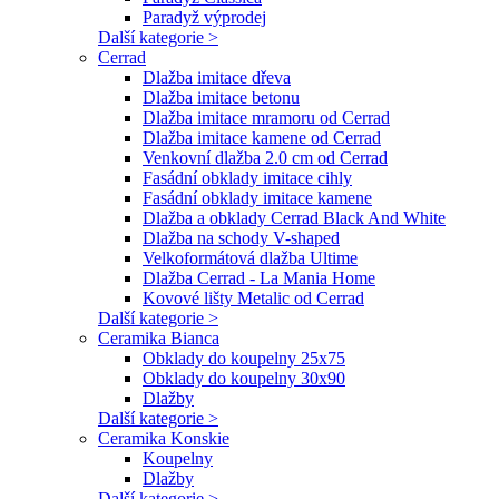
Paradyž výprodej
Další kategorie >
Cerrad
Dlažba imitace dřeva
Dlažba imitace betonu
Dlažba imitace mramoru od Cerrad
Dlažba imitace kamene od Cerrad
Venkovní dlažba 2.0 cm od Cerrad
Fasádní obklady imitace cihly
Fasádní obklady imitace kamene
Dlažba a obklady Cerrad Black And White
Dlažba na schody V-shaped
Velkoformátová dlažba Ultime
Dlažba Cerrad - La Mania Home
Kovové lišty Metalic od Cerrad
Další kategorie >
Ceramika Bianca
Obklady do koupelny 25x75
Obklady do koupelny 30x90
Dlažby
Další kategorie >
Ceramika Konskie
Koupelny
Dlažby
Další kategorie >