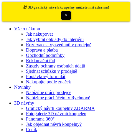
🎁
3D grafický návrh koupelny můžete mít zdarma!
×
Vše o nákupu
Jak nakupovat
Jak vybrat obklady do interiéru
Rezervace a vyzvednutí v prodejně
Doprava a platba
Obchodní podmínky
Reklamační řád
Zásady ochrany osobních údajů
Sjednat schůzku v prodejně
Poptávkový formulář
Nakupujte podle značek
Novinky
Nabízíme práci prodejce
Nabízíme práci účetní v Rychnově
3D návrhy
Grafický návrh koupelny ZDARMA
Fotogalerie 3D návrhů koupelen
Panorama 360°
Jak objednat návrh koupelny?
Ceník