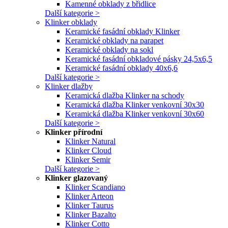
Kamenné obklady z břidlice
Další kategorie >
Klinker obklady
Keramické fasádní obklady Klinker
Keramické obklady na parapet
Keramické obklady na sokl
Keramické fasádní obkladové pásky 24,5x6,5
Keramické fasádní obklady 40x6,6
Další kategorie >
Klinker dlažby
Keramická dlažba Klinker na schody
Keramická dlažba Klinker venkovní 30x30
Keramická dlažba Klinker venkovní 30x60
Další kategorie >
Klinker přírodní
Klinker Natural
Klinker Cloud
Klinker Semir
Další kategorie >
Klinker glazovaný
Klinker Scandiano
Klinker Arteon
Klinker Taurus
Klinker Bazalto
Klinker Cotto