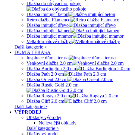
Dlažba do obývacího pokoje
Dlažba imitující beton
Retro dlažba Flamenco
Dlažba imitující dřevo
Dlažba imitující kámen
Dlažba imitující mramor
Velkoformátové dlažby
Další kategorie >
DŮM A TERASA
Inspirace dům a terasa
Venkovní dlažba 2.0 cm
Dlažba Burlington 2.0 cm
Dlažba Path 2.0 cm
Dlažba Orient 2.0 cm
Dlažba Rustic Gold 2.0 cm
Dlažba Ragaya 2.0 cm
Dlažba Cliff 2.0 cm
Další kategorie >
VÝPRODEJ
Obklady výprodej
Nejlevnější obklady
Další kategorie >
Dlažby výprodej