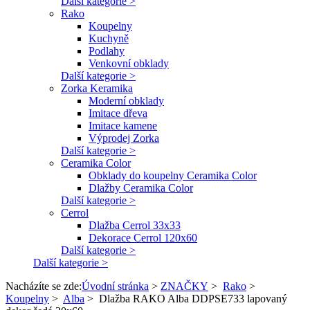
Další kategorie >
Rako
Koupelny
Kuchyně
Podlahy
Venkovní obklady
Další kategorie >
Zorka Keramika
Moderní obklady
Imitace dřeva
Imitace kamene
Výprodej Zorka
Další kategorie >
Ceramika Color
Obklady do koupelny Ceramika Color
Dlažby Ceramika Color
Další kategorie >
Cerrol
Dlažba Cerrol 33x33
Dekorace Cerrol 120x60
Další kategorie >
Další kategorie >
Nacházíte se zde:
Úvodní stránka
>
ZNAČKY
>
Rako
>
Koupelny
>
Alba
>
Dlažba RAKO Alba DDPSE733 lapovaný