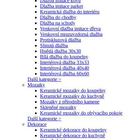
Dlažba imitace kovu
Dlažba imitace parket
Keramická dlažba do interiéru
Dlažba do chodby
Dlažba na schody
Venkovní dlažba imitace dřeva
Venkovní mrazuvzdorná dlažba
Protiskluzová dlažba
Slinutá dlažba
Hnědá dlažba 30x30
Bílá dlažba do koupelny
Interiérová dlažba 33x33
Interiérová dlažba 40x40
Interiérová dlažba 60x60
Další kategorie >
Mozaiky
Keramické mozaiky do koupelny
Keramické mozaiky do kuchyně
Mozaiky z přírodního kamene
Skleněné mozaiky
Keramické mozaiky do obývacího pokoje
Další kategorie >
Dekorace
Keramické dekorace do koupelny
Keramické dekorace do kuchyně