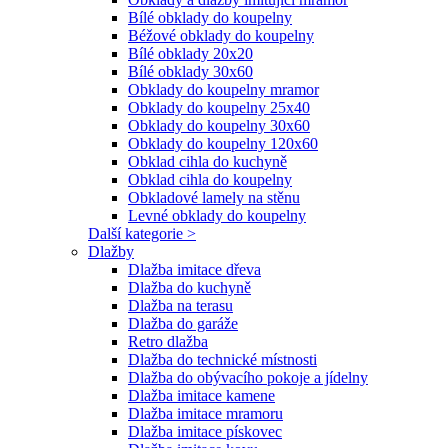
Bílé obklady do koupelny
Béžové obklady do koupelny
Bílé obklady 20x20
Bílé obklady 30x60
Obklady do koupelny mramor
Obklady do koupelny 25x40
Obklady do koupelny 30x60
Obklady do koupelny 120x60
Obklad cihla do kuchyně
Obklad cihla do koupelny
Obkladové lamely na stěnu
Levné obklady do koupelny
Další kategorie >
Dlažby
Dlažba imitace dřeva
Dlažba do kuchyně
Dlažba na terasu
Dlažba do garáže
Retro dlažba
Dlažba do technické místnosti
Dlažba do obývacího pokoje a jídelny
Dlažba imitace kamene
Dlažba imitace mramoru
Dlažba imitace pískovec