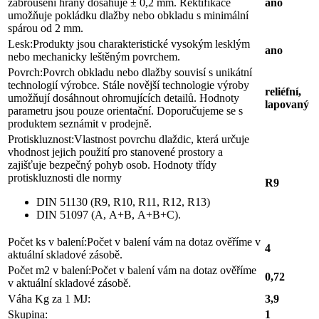
zabroušení hrany dosahuje ± 0,2 mm. Rektifikace
ano
umožňuje pokládku dlažby nebo obkladu s minimální
spárou od 2 mm.
Lesk:
Produkty jsou charakteristické vysokým lesklým
ano
nebo mechanicky leštěným povrchem.
Povrch:
Povrch obkladu nebo dlažby souvisí s unikátní
technologií výrobce. Stále novější technologie výroby
reliéfní,
umožňují dosáhnout ohromujících detailů. Hodnoty
lapovaný
parametru jsou pouze orientační. Doporučujeme se s
produktem seznámit v prodejně.
Protiskluznost:
Vlastnost povrchu dlaždic, která určuje
vhodnost jejich použití pro stanovené prostory a
zajišťuje bezpečný pohyb osob. Hodnoty třídy
protiskluznosti dle normy
R9
DIN 51130 (R9, R10, R11, R12, R13)
DIN 51097 (A, A+B, A+B+C).
Počet ks v balení:
Počet v balení vám na dotaz ověříme v
4
aktuální skladové zásobě.
Počet m2 v balení:
Počet v balení vám na dotaz ověříme
0,72
v aktuální skladové zásobě.
Váha Kg za 1 MJ:
3,9
Skupina:
1