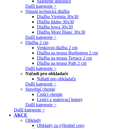
Skleněné dekorace
Další kategorie >
Slinutá technická dlažba
Dlažba Virginia 30x30
Dlažba Idaho 30x30
Dlažba Iowa 30x30
Dlažba Mont Blanc 30x30
Další kategorie >
Dlažba 2 cm
Venkovní dlažba 2 cm
Dlažba na terasu Burlington 2 cm
Dlažba na terasu Terrace 2 cm
Dlažba na terasu Path 2 cm
Další kategorie >
Nářadí pro obkladače
Nářadí pro obkladače
Další kategorie >
Stavební chemie
Čistící chemie
Lepící a spárovací hmoty
Další kategorie >
Další kategorie >
AKCE
Obklady
Obklady za výhodné ceny