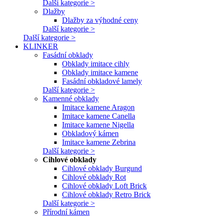
Další kategorie >
Dlažby
Dlažby za výhodné ceny
Další kategorie >
Další kategorie >
KLINKER
Fasádní obklady
Obklady imitace cihly
Obklady imitace kamene
Fasádní obkladové lamely
Další kategorie >
Kamenné obklady
Imitace kamene Aragon
Imitace kamene Canella
Imitace kamene Nigella
Obkladový kámen
Imitace kamene Zebrina
Další kategorie >
Cihlové obklady
Cihlové obklady Burgund
Cihlové obklady Rot
Cihlové obklady Loft Brick
Cihlové obklady Retro Brick
Další kategorie >
Přírodní kámen