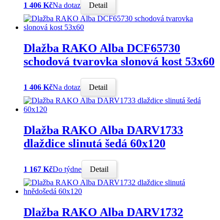
1 406 Kč
Na dotaz
Detail
Dlažba RAKO Alba DCF65730
schodová tvarovka slonová kost 53x60
1 406 Kč
Na dotaz
Detail
Dlažba RAKO Alba DARV1733
dlaždice slinutá šedá 60x120
1 167 Kč
Do týdne
Detail
Dlažba RAKO Alba DARV1732