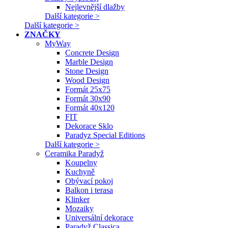
Nejlevnější dlažby
Další kategorie >
Další kategorie >
ZNAČKY
MyWay
Concrete Design
Marble Design
Stone Design
Wood Design
Formát 25x75
Formát 30x90
Formát 40x120
FIT
Dekorace Sklo
Paradyz Special Editions
Další kategorie >
Ceramika Paradyž
Koupelny
Kuchyně
Obývací pokoj
Balkon i terasa
Klinker
Mozaiky
Universální dekorace
Paradyž Classica