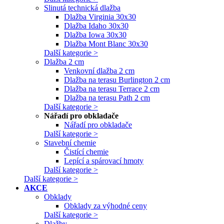
Slinutá technická dlažba
Dlažba Virginia 30x30
Dlažba Idaho 30x30
Dlažba Iowa 30x30
Dlažba Mont Blanc 30x30
Další kategorie >
Dlažba 2 cm
Venkovní dlažba 2 cm
Dlažba na terasu Burlington 2 cm
Dlažba na terasu Terrace 2 cm
Dlažba na terasu Path 2 cm
Další kategorie >
Nářadí pro obkladače
Nářadí pro obkladače
Další kategorie >
Stavební chemie
Čistící chemie
Lepící a spárovací hmoty
Další kategorie >
Další kategorie >
AKCE
Obklady
Obklady za výhodné ceny
Další kategorie >
Dlažby