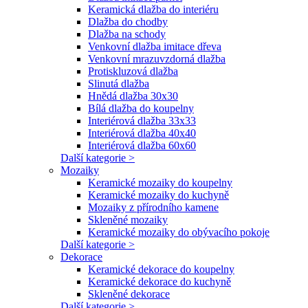
Keramická dlažba do interiéru
Dlažba do chodby
Dlažba na schody
Venkovní dlažba imitace dřeva
Venkovní mrazuvzdorná dlažba
Protiskluzová dlažba
Slinutá dlažba
Hnědá dlažba 30x30
Bílá dlažba do koupelny
Interiérová dlažba 33x33
Interiérová dlažba 40x40
Interiérová dlažba 60x60
Další kategorie >
Mozaiky
Keramické mozaiky do koupelny
Keramické mozaiky do kuchyně
Mozaiky z přírodního kamene
Skleněné mozaiky
Keramické mozaiky do obývacího pokoje
Další kategorie >
Dekorace
Keramické dekorace do koupelny
Keramické dekorace do kuchyně
Skleněné dekorace
Další kategorie >