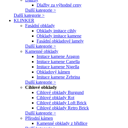
Dlažby za výhodné ceny
Další kategorie >
Další kategorie >
KLINKER
Fasádní obklady
Obklady imitace cihly
Obklady imitace kamene
Fasádní obkladové lamely
Další kategorie >
Kamenné obklady
Imitace kamene Aragon
Imitace kamene Canella
Imitace kamene Nigella
Obkladový kámen
Imitace kamene Zebrina
Další kategorie >
Cihlové obklady
Cihlové obklady Burgund
Cihlové obklady Rot
Cihlové obklady Loft Brick
Cihlové obklady Retro Brick
Další kategorie >
Přírodní kámen
Kamenné obklady z břidlice