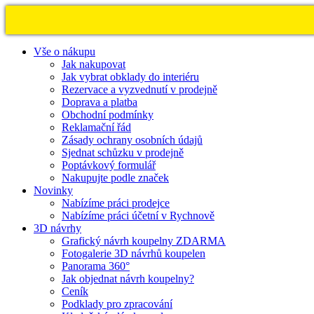
Vše o nákupu
Jak nakupovat
Jak vybrat obklady do interiéru
Rezervace a vyzvednutí v prodejně
Doprava a platba
Obchodní podmínky
Reklamační řád
Zásady ochrany osobních údajů
Sjednat schůzku v prodejně
Poptávkový formulář
Nakupujte podle značek
Novinky
Nabízíme práci prodejce
Nabízíme práci účetní v Rychnově
3D návrhy
Grafický návrh koupelny ZDARMA
Fotogalerie 3D návrhů koupelen
Panorama 360°
Jak objednat návrh koupelny?
Ceník
Podklady pro zpracování