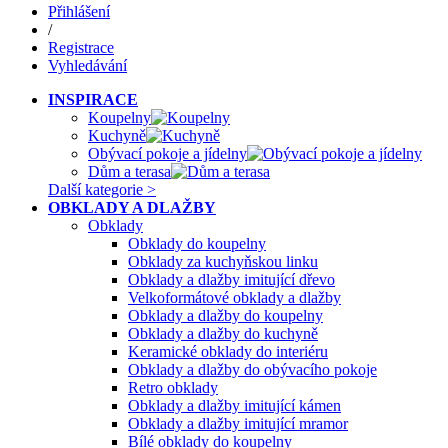
Přihlášení
/
Registrace
Vyhledávání
INSPIRACE
Koupelny
Kuchyně
Obývací pokoje a jídelny
Dům a terasa
Další kategorie >
OBKLADY A DLAŽBY
Obklady
Obklady do koupelny
Obklady za kuchyňskou linku
Obklady a dlažby imitující dřevo
Velkoformátové obklady a dlažby
Obklady a dlažby do koupelny
Obklady a dlažby do kuchyně
Keramické obklady do interiéru
Obklady a dlažby do obývacího pokoje
Retro obklady
Obklady a dlažby imitující kámen
Obklady a dlažby imitující mramor
Bílé obklady do koupelny