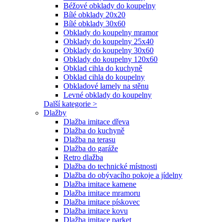
Béžové obklady do koupelny
Bílé obklady 20x20
Bílé obklady 30x60
Obklady do koupelny mramor
Obklady do koupelny 25x40
Obklady do koupelny 30x60
Obklady do koupelny 120x60
Obklad cihla do kuchyně
Obklad cihla do koupelny
Obkladové lamely na stěnu
Levné obklady do koupelny
Další kategorie >
Dlažby
Dlažba imitace dřeva
Dlažba do kuchyně
Dlažba na terasu
Dlažba do garáže
Retro dlažba
Dlažba do technické místnosti
Dlažba do obývacího pokoje a jídelny
Dlažba imitace kamene
Dlažba imitace mramoru
Dlažba imitace pískovec
Dlažba imitace kovu
Dlažba imitace parket