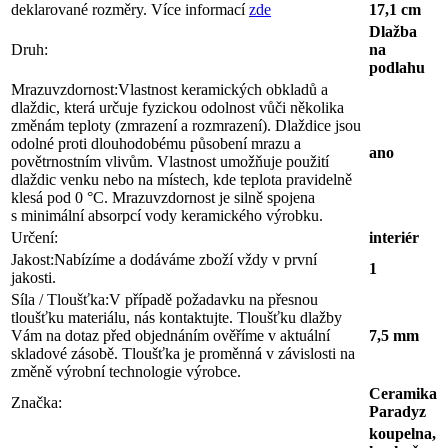
deklarované rozměry. Více informací
zde
17,1 cm
Dlažba
Druh:
na
podlahu
Mrazuvzdornost:
Vlastnost keramických obkladů a
dlaždic, která určuje fyzickou odolnost vůči několika
změnám teploty (zmrazení a rozmrazení). Dlaždice jsou
odolné proti dlouhodobému působení mrazu a
ano
povětrnostním vlivům. Vlastnost umožňuje použití
dlaždic venku nebo na místech, kde teplota pravidelně
klesá pod 0 °C. Mrazuvzdornost je silně spojena
s minimální absorpcí vody keramického výrobku.
Určení:
interiér
Jakost:
Nabízíme a dodáváme zboží vždy v první
1
jakosti.
Síla / Tloušťka:
V případě požadavku na přesnou
tloušťku materiálu, nás kontaktujte. Tloušťku dlažby
Vám na dotaz před objednáním ověříme v aktuální
7,5 mm
skladové zásobě. Tloušťka je proměnná v závislosti na
změně výrobní technologie výrobce.
Ceramika
Značka:
Paradyz
koupelna,