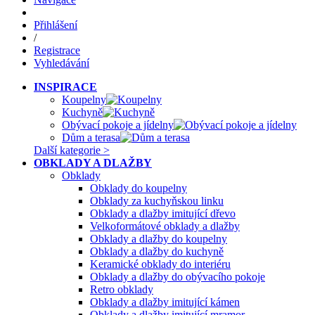
Přihlášení
/
Registrace
Vyhledávání
INSPIRACE
Koupelny
Kuchyně
Obývací pokoje a jídelny
Dům a terasa
Další kategorie >
OBKLADY A DLAŽBY
Obklady
Obklady do koupelny
Obklady za kuchyňskou linku
Obklady a dlažby imitující dřevo
Velkoformátové obklady a dlažby
Obklady a dlažby do koupelny
Obklady a dlažby do kuchyně
Keramické obklady do interiéru
Obklady a dlažby do obývacího pokoje
Retro obklady
Obklady a dlažby imitující kámen
Obklady a dlažby imitující mramor