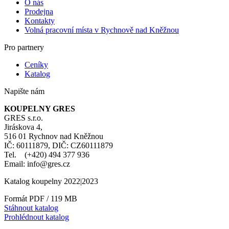
O nás
Prodejna
Kontakty
Volná pracovní místa v Rychnově nad Kněžnou
Pro partnery
Ceníky
Katalog
Napište nám
KOUPELNY GRES
GRES s.r.o.
Jiráskova 4,
516 01 Rychnov nad Kněžnou
IČ: 60111879, DIČ: CZ60111879
Tel. (+420) 494 377 936
Email: info@gres.cz
Katalog koupelny 2022|2023
Formát PDF / 119 MB
Stáhnout katalog
Prohlédnout katalog