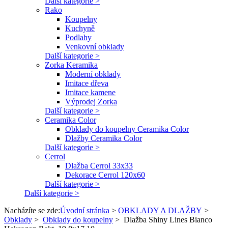
Další kategorie >
Rako
Koupelny
Kuchyně
Podlahy
Venkovní obklady
Další kategorie >
Zorka Keramika
Moderní obklady
Imitace dřeva
Imitace kamene
Výprodej Zorka
Další kategorie >
Ceramika Color
Obklady do koupelny Ceramika Color
Dlažby Ceramika Color
Další kategorie >
Cerrol
Dlažba Cerrol 33x33
Dekorace Cerrol 120x60
Další kategorie >
Další kategorie >
Nacházíte se zde:
Úvodní stránka
>
OBKLADY A DLAŽBY
>
Obklady
>
Obklady do koupelny
>
Dlažba Shiny Lines Bianco