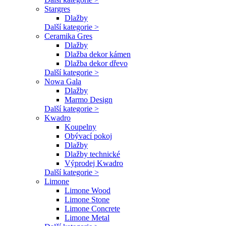
Stargres
Dlažby
Další kategorie >
Ceramika Gres
Dlažby
Dlažba dekor kámen
Dlažba dekor dřevo
Další kategorie >
Nowa Gala
Dlažby
Marmo Design
Další kategorie >
Kwadro
Koupelny
Obývací pokoj
Dlažby
Dlažby technické
Výprodej Kwadro
Další kategorie >
Limone
Limone Wood
Limone Stone
Limone Concrete
Limone Metal