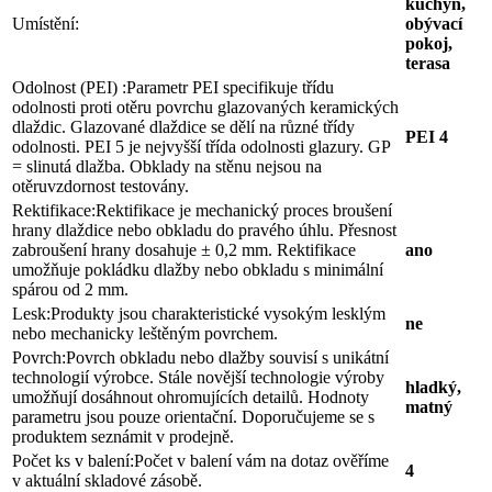
kuchyň,
Umístění:
obývací
pokoj,
terasa
Odolnost (PEI) :
Parametr PEI specifikuje třídu
odolnosti proti otěru povrchu glazovaných keramických
dlaždic. Glazované dlaždice se dělí na různé třídy
PEI 4
odolnosti. PEI 5 je nejvyšší třída odolnosti glazury. GP
= slinutá dlažba. Obklady na stěnu nejsou na
otěruvzdornost testovány.
Rektifikace:
Rektifikace je mechanický proces broušení
hrany dlaždice nebo obkladu do pravého úhlu. Přesnost
zabroušení hrany dosahuje ± 0,2 mm. Rektifikace
ano
umožňuje pokládku dlažby nebo obkladu s minimální
spárou od 2 mm.
Lesk:
Produkty jsou charakteristické vysokým lesklým
ne
nebo mechanicky leštěným povrchem.
Povrch:
Povrch obkladu nebo dlažby souvisí s unikátní
technologií výrobce. Stále novější technologie výroby
hladký,
umožňují dosáhnout ohromujících detailů. Hodnoty
matný
parametru jsou pouze orientační. Doporučujeme se s
produktem seznámit v prodejně.
Počet ks v balení:
Počet v balení vám na dotaz ověříme
4
v aktuální skladové zásobě.