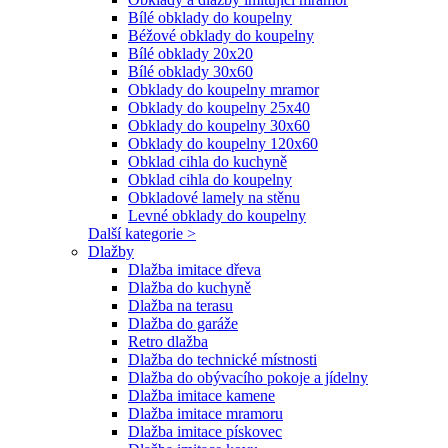
Bílé obklady do koupelny
Béžové obklady do koupelny
Bílé obklady 20x20
Bílé obklady 30x60
Obklady do koupelny mramor
Obklady do koupelny 25x40
Obklady do koupelny 30x60
Obklady do koupelny 120x60
Obklad cihla do kuchyně
Obklad cihla do koupelny
Obkladové lamely na stěnu
Levné obklady do koupelny
Další kategorie >
Dlažby
Dlažba imitace dřeva
Dlažba do kuchyně
Dlažba na terasu
Dlažba do garáže
Retro dlažba
Dlažba do technické místnosti
Dlažba do obývacího pokoje a jídelny
Dlažba imitace kamene
Dlažba imitace mramoru
Dlažba imitace pískovec