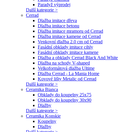
Paradyž výprodej
Další kategorie >
Cerrad
Dlažba imitace dřeva
Dlažba imitace betonu
Dlažba imitace mramoru od Cerrad
Dlažba imitace kamene od Cerrad
Venkovní dlažba 2.0 cm od Cerrad
Fasádní obklady imitace cihly
Fasádní obklady imitace kamene
Dlažba a obklady Cerrad Black And White
Dlažba na schody V-shaped
Velkoformátová dlažba Ultime
Dlažba Cerrad - La Mania Home
Kovové lišty Metalic od Cerrad
Další kategorie >
Ceramika Bianca
Obklady do koupelny 25x75
Obklady do koupelny 30x90
Dlažby
Další kategorie >
Ceramika Konskie
Koupelny
Dlažby
Další kategorie >