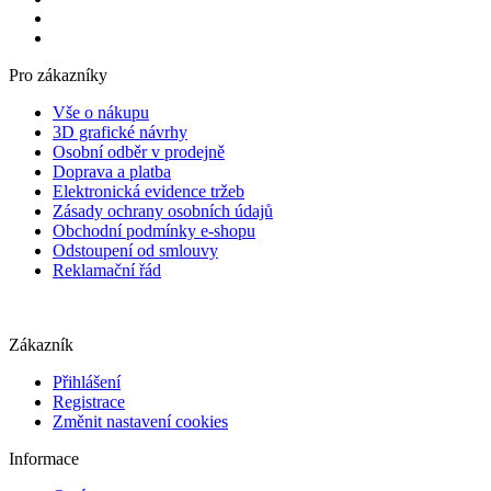
Pro zákazníky
Vše o nákupu
3D grafické návrhy
Osobní odběr v prodejně
Doprava a platba
Elektronická evidence tržeb
Zásady ochrany osobních údajů
Obchodní podmínky e-shopu
Odstoupení od smlouvy
Reklamační řád
Zákazník
Přihlášení
Registrace
Změnit nastavení cookies
Informace