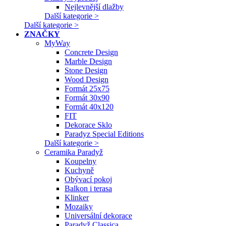
Nejlevnější dlažby
Další kategorie >
Další kategorie >
ZNAČKY
MyWay
Concrete Design
Marble Design
Stone Design
Wood Design
Formát 25x75
Formát 30x90
Formát 40x120
FIT
Dekorace Sklo
Paradyz Special Editions
Další kategorie >
Ceramika Paradyž
Koupelny
Kuchyně
Obývací pokoj
Balkon i terasa
Klinker
Mozaiky
Universální dekorace
Paradyž Classica