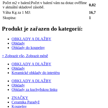
Počet m2 v balení:
Počet v balení vám na dotaz ověříme
0,82
v aktuální skladové zásobě.
Váha Kg za 1 MJ:
16,7
Skupina:
1
Produkt je zařazen do kategorií:
OBKLADY A DLAŽBY
Obklady
Obklady do koupelny
+ Zobrazit vše
- Zobrazit méně
OBKLADY A DLAŽBY
Obklady
Keramické obklady do interiéru
OBKLADY A DLAŽBY
Obklady
Obklady za kuchyňskou linku
ZNAČKY
Ceramika Paradyž
Koupelny