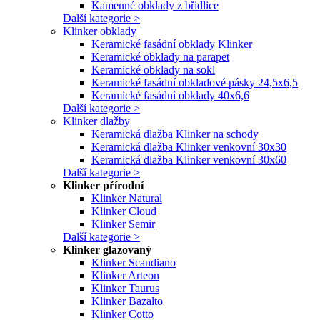
Kamenné obklady z břidlice
Další kategorie >
Klinker obklady
Keramické fasádní obklady Klinker
Keramické obklady na parapet
Keramické obklady na sokl
Keramické fasádní obkladové pásky 24,5x6,5
Keramické fasádní obklady 40x6,6
Další kategorie >
Klinker dlažby
Keramická dlažba Klinker na schody
Keramická dlažba Klinker venkovní 30x30
Keramická dlažba Klinker venkovní 30x60
Další kategorie >
Klinker přírodní
Klinker Natural
Klinker Cloud
Klinker Semir
Další kategorie >
Klinker glazovaný
Klinker Scandiano
Klinker Arteon
Klinker Taurus
Klinker Bazalto
Klinker Cotto