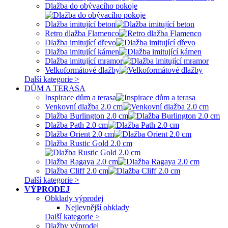
Dlažba do obývacího pokoje
Dlažba imitující beton
Retro dlažba Flamenco
Dlažba imitující dřevo
Dlažba imitující kámen
Dlažba imitující mramor
Velkoformátové dlažby
Další kategorie >
DŮM A TERASA
Inspirace dům a terasa
Venkovní dlažba 2.0 cm
Dlažba Burlington 2.0 cm
Dlažba Path 2.0 cm
Dlažba Orient 2.0 cm
Dlažba Rustic Gold 2.0 cm
Dlažba Ragaya 2.0 cm
Dlažba Cliff 2.0 cm
Další kategorie >
VÝPRODEJ
Obklady výprodej
Nejlevnější obklady
Další kategorie >
Dlažby výprodej