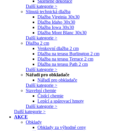
Skleněné dekorace
Další kategorie >
Slinutá technická dlažba
Dlažba Virginia 30x30
Dlažba Idaho 30x30
Dlažba Iowa 30x30
Dlažba Mont Blanc 30x30
Další kategorie >
Dlažba 2 cm
Venkovní dlažba 2 cm
Dlažba na terasu Burlington 2 cm
Dlažba na terasu Terrace 2 cm
Dlažba na terasu Path 2 cm
Další kategorie >
Nářadí pro obkladače
Nářadí pro obkladače
Další kategorie >
Stavební chemie
Čistící chemie
Lepící a spárovací hmoty
Další kategorie >
Další kategorie >
AKCE
Obklady
Obklady za výhodné ceny