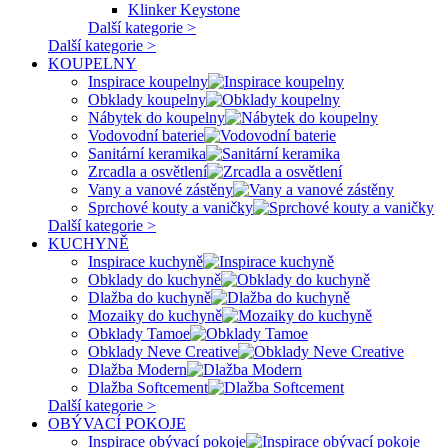
Klinker Keystone
Další kategorie >
Další kategorie >
KOUPELNY
Inspirace koupelny
Obklady koupelny
Nábytek do koupelny
Vodovodní baterie
Sanitární keramika
Zrcadla a osvětlení
Vany a vanové zástěny
Sprchové kouty a vaničky
Další kategorie >
KUCHYNĚ
Inspirace kuchyně
Obklady do kuchyně
Dlažba do kuchyně
Mozaiky do kuchyně
Obklady Tamoe
Obklady Neve Creative
Dlažba Modern
Dlažba Softcement
Další kategorie >
OBÝVACÍ POKOJE
Inspirace obývací pokoje