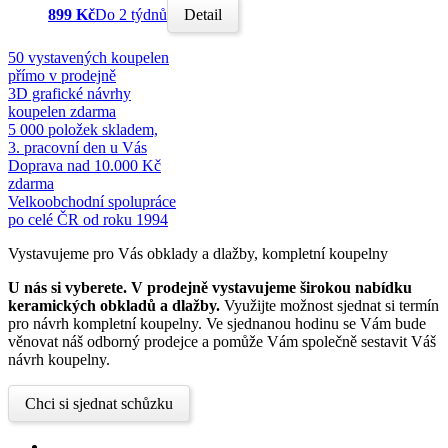
899 Kč
Do 2 týdnů
Detail
50 vystavených koupelen
přímo v prodejně
3D grafické návrhy
koupelen zdarma
5 000 položek skladem,
3. pracovní den u Vás
Doprava nad 10.000 Kč
zdarma
Velkoobchodní spolupráce
po celé ČR od roku 1994
Vystavujeme pro Vás obklady a dlažby, kompletní koupelny
U nás si vyberete.
V prodejně vystavujeme širokou nabídku
keramických obkladů a dlažby.
Využijte možnost sjednat si termín
pro návrh kompletní koupelny. Ve sjednanou hodinu se Vám bude
věnovat náš odborný prodejce a pomůže Vám společně sestavit Váš
návrh koupelny.
Chci si sjednat schůzku