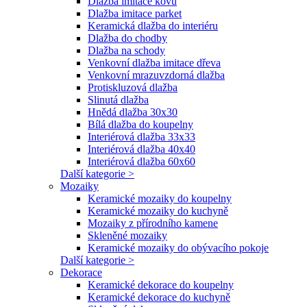
Dlažba imitace kovu
Dlažba imitace parket
Keramická dlažba do interiéru
Dlažba do chodby
Dlažba na schody
Venkovní dlažba imitace dřeva
Venkovní mrazuvzdorná dlažba
Protiskluzová dlažba
Slinutá dlažba
Hnědá dlažba 30x30
Bílá dlažba do koupelny
Interiérová dlažba 33x33
Interiérová dlažba 40x40
Interiérová dlažba 60x60
Další kategorie >
Mozaiky
Keramické mozaiky do koupelny
Keramické mozaiky do kuchyně
Mozaiky z přírodního kamene
Skleněné mozaiky
Keramické mozaiky do obývacího pokoje
Další kategorie >
Dekorace
Keramické dekorace do koupelny
Keramické dekorace do kuchyně