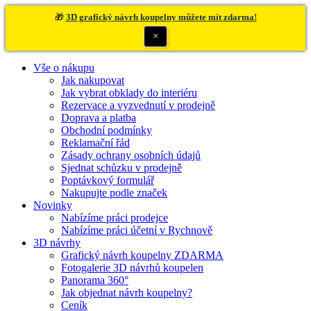
🎁
3D grafický návrh koupelny můžete mít zdarma!
×
Vše o nákupu
Jak nakupovat
Jak vybrat obklady do interiéru
Rezervace a vyzvednutí v prodejně
Doprava a platba
Obchodní podmínky
Reklamační řád
Zásady ochrany osobních údajů
Sjednat schůzku v prodejně
Poptávkový formulář
Nakupujte podle značek
Novinky
Nabízíme práci prodejce
Nabízíme práci účetní v Rychnově
3D návrhy
Grafický návrh koupelny ZDARMA
Fotogalerie 3D návrhů koupelen
Panorama 360°
Jak objednat návrh koupelny?
Ceník