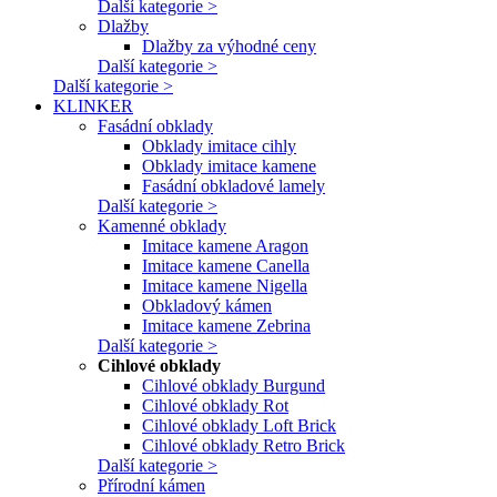
Další kategorie >
Dlažby
Dlažby za výhodné ceny
Další kategorie >
Další kategorie >
KLINKER
Fasádní obklady
Obklady imitace cihly
Obklady imitace kamene
Fasádní obkladové lamely
Další kategorie >
Kamenné obklady
Imitace kamene Aragon
Imitace kamene Canella
Imitace kamene Nigella
Obkladový kámen
Imitace kamene Zebrina
Další kategorie >
Cihlové obklady
Cihlové obklady Burgund
Cihlové obklady Rot
Cihlové obklady Loft Brick
Cihlové obklady Retro Brick
Další kategorie >
Přírodní kámen