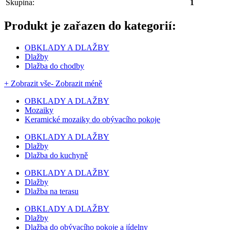
Skupina:
1
Produkt je zařazen do kategorií:
OBKLADY A DLAŽBY
Dlažby
Dlažba do chodby
+ Zobrazit vše
- Zobrazit méně
OBKLADY A DLAŽBY
Mozaiky
Keramické mozaiky do obývacího pokoje
OBKLADY A DLAŽBY
Dlažby
Dlažba do kuchyně
OBKLADY A DLAŽBY
Dlažby
Dlažba na terasu
OBKLADY A DLAŽBY
Dlažby
Dlažba do obývacího pokoje a jídelny