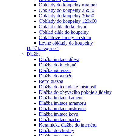
Obklady do koupelny mramor
Obklady do koupelny 25x40
Obklady do koupelny 30x60
Obklady do koupelny 120x60
Obklad cihla do kuchyně
Obklad cihla do koupelny
Obkladové lamely na stěnu
Levné obklady do koupelny
Další kategorie >
Dlažby
Dlažba imitace dřeva
Dlažba do kuchyně
Dlažba na terasu
Dlažba do garáže
Retro dlažba
Dlažba do technické místnosti
Dlažba do obývacího pokoje a jídelny
Dlažba imitace kamene
Dlažba imitace mramoru
Dlažba imitace pískovec
Dlažba imitace kovu
Dlažba imitace parket
Keramická dlažba do interiéru
Dlažba do chodby
Dlažba na schody