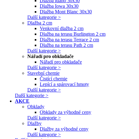
Dlažba Idaho 30x30
Dlažba Iowa 30x30
Dlažba Mont Blanc 30x30
Další kategorie >
Dlažba 2 cm
Venkovní dlažba 2 cm
Dlažba na terasu Burlington 2 cm
Dlažba na terasu Terrace 2 cm
Dlažba na terasu Path 2 cm
Další kategorie >
Nářadí pro obkladače
Nářadí pro obkladače
Další kategorie >
Stavební chemie
Čistící chemie
Lepící a spárovací hmoty
Další kategorie >
Další kategorie >
AKCE
Obklady
Obklady za výhodné ceny
Další kategorie >
Dlažby
Dlažby za výhodné ceny
Další kategorie >