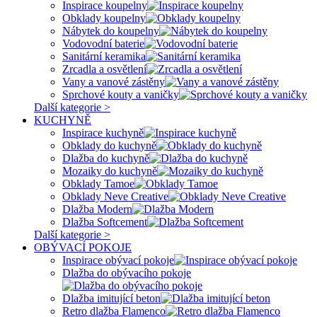
Inspirace koupelny
Obklady koupelny
Nábytek do koupelny
Vodovodní baterie
Sanitární keramika
Zrcadla a osvětlení
Vany a vanové zástěny
Sprchové kouty a vaničky
Další kategorie >
KUCHYNĚ
Inspirace kuchyně
Obklady do kuchyně
Dlažba do kuchyně
Mozaiky do kuchyně
Obklady Tamoe
Obklady Neve Creative
Dlažba Modern
Dlažba Softcement
Další kategorie >
OBÝVACÍ POKOJE
Inspirace obývací pokoje
Dlažba do obývacího pokoje
Dlažba imitující beton
Retro dlažba Flamenco