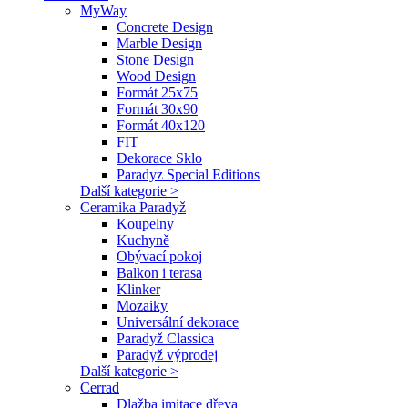
MyWay
Concrete Design
Marble Design
Stone Design
Wood Design
Formát 25x75
Formát 30x90
Formát 40x120
FIT
Dekorace Sklo
Paradyz Special Editions
Další kategorie >
Ceramika Paradyž
Koupelny
Kuchyně
Obývací pokoj
Balkon i terasa
Klinker
Mozaiky
Universální dekorace
Paradyž Classica
Paradyž výprodej
Další kategorie >
Cerrad
Dlažba imitace dřeva