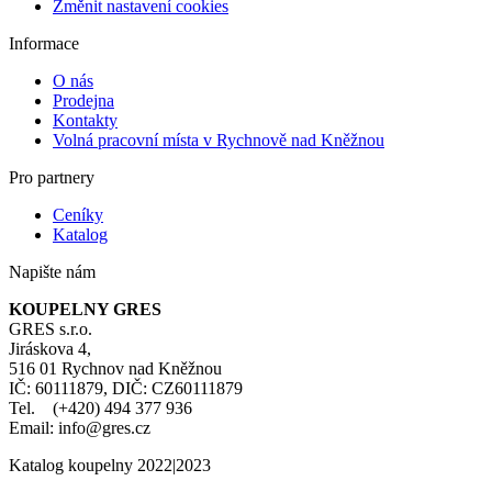
Změnit nastavení cookies
Informace
O nás
Prodejna
Kontakty
Volná pracovní místa v Rychnově nad Kněžnou
Pro partnery
Ceníky
Katalog
Napište nám
KOUPELNY GRES
GRES s.r.o.
Jiráskova 4,
516 01 Rychnov nad Kněžnou
IČ: 60111879, DIČ: CZ60111879
Tel. (+420) 494 377 936
Email: info@gres.cz
Katalog koupelny 2022|2023