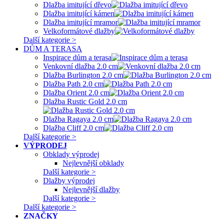
Dlažba imitující dřevo
Dlažba imitující kámen
Dlažba imitující mramor
Velkoformátové dlažby
Další kategorie >
DŮM A TERASA
Inspirace dům a terasa
Venkovní dlažba 2.0 cm
Dlažba Burlington 2.0 cm
Dlažba Path 2.0 cm
Dlažba Orient 2.0 cm
Dlažba Rustic Gold 2.0 cm
Dlažba Ragaya 2.0 cm
Dlažba Cliff 2.0 cm
Další kategorie >
VÝPRODEJ
Obklady výprodej
Nejlevnější obklady
Další kategorie >
Dlažby výprodej
Nejlevnější dlažby
Další kategorie >
Další kategorie >
ZNAČKY