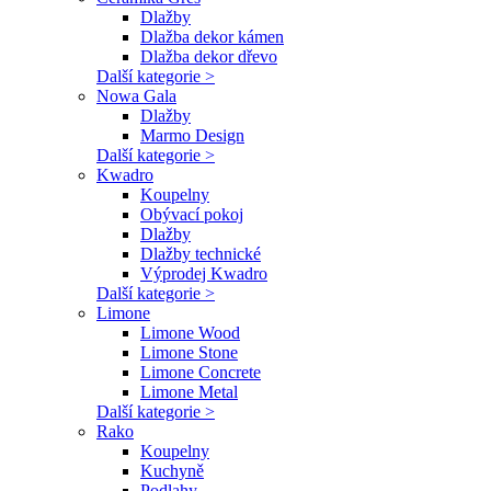
Dlažby
Dlažba dekor kámen
Dlažba dekor dřevo
Další kategorie >
Nowa Gala
Dlažby
Marmo Design
Další kategorie >
Kwadro
Koupelny
Obývací pokoj
Dlažby
Dlažby technické
Výprodej Kwadro
Další kategorie >
Limone
Limone Wood
Limone Stone
Limone Concrete
Limone Metal
Další kategorie >
Rako
Koupelny
Kuchyně
Podlahy