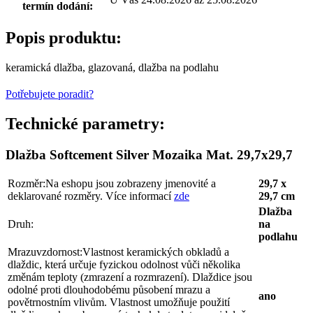
termín dodání:
Popis produktu:
keramická dlažba, glazovaná, dlažba na podlahu
Potřebujete poradit?
Technické parametry:
Dlažba Softcement Silver Mozaika Mat. 29,7x29,7
Rozměr:
Na eshopu jsou zobrazeny jmenovité a
29,7 x
deklarované rozměry. Více informací
zde
29,7 cm
Dlažba
Druh:
na
podlahu
Mrazuvzdornost:
Vlastnost keramických obkladů a
dlaždic, která určuje fyzickou odolnost vůči několika
změnám teploty (zmrazení a rozmrazení). Dlaždice jsou
odolné proti dlouhodobému působení mrazu a
ano
povětrnostním vlivům. Vlastnost umožňuje použití