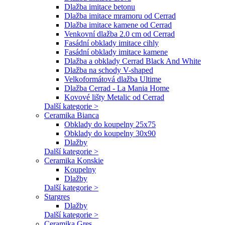
Dlažba imitace betonu
Dlažba imitace mramoru od Cerrad
Dlažba imitace kamene od Cerrad
Venkovní dlažba 2.0 cm od Cerrad
Fasádní obklady imitace cihly
Fasádní obklady imitace kamene
Dlažba a obklady Cerrad Black And White
Dlažba na schody V-shaped
Velkoformátová dlažba Ultime
Dlažba Cerrad - La Mania Home
Kovové lišty Metalic od Cerrad
Další kategorie >
Ceramika Bianca
Obklady do koupelny 25x75
Obklady do koupelny 30x90
Dlažby
Další kategorie >
Ceramika Konskie
Koupelny
Dlažby
Další kategorie >
Stargres
Dlažby
Další kategorie >
Ceramika Gres