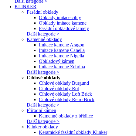
Další kategorie >
KLINKER
Fasádní obklady
Obklady imitace cihly
Obklady imitace kamene
Fasádní obkladové lamely
Další kategorie >
Kamenné obklady
Imitace kamene Aragon
Imitace kamene Canella
Imitace kamene Nigella
Obkladový kámen
Imitace kamene Zebrina
Další kategorie >
Cihlové obklady
Cihlové obklady Burgund
Cihlové obklady Rot
Cihlové obklady Loft Brick
Cihlové obklady Retro Brick
Další kategorie >
Přírodní kámen
Kamenné obklady z břidlice
Další kategorie >
Klinker obklady
Keramické fasádní obklady Klinker