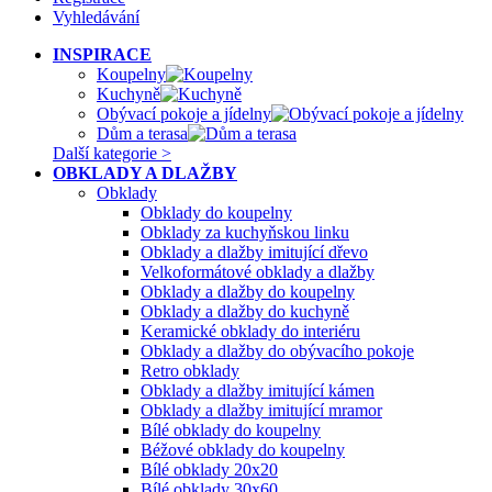
Vyhledávání
INSPIRACE
Koupelny
Kuchyně
Obývací pokoje a jídelny
Dům a terasa
Další kategorie >
OBKLADY A DLAŽBY
Obklady
Obklady do koupelny
Obklady za kuchyňskou linku
Obklady a dlažby imitující dřevo
Velkoformátové obklady a dlažby
Obklady a dlažby do koupelny
Obklady a dlažby do kuchyně
Keramické obklady do interiéru
Obklady a dlažby do obývacího pokoje
Retro obklady
Obklady a dlažby imitující kámen
Obklady a dlažby imitující mramor
Bílé obklady do koupelny
Béžové obklady do koupelny
Bílé obklady 20x20
Bílé obklady 30x60