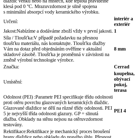
dlaždic venku nebo na místech, kde teplota pravidelně
klesá pod 0 °C. Mrazuvzdornost je silně spojena
s minimální absorpcí vody keramického výrobku.
interiér a
Určení:
exteriér
Jakost:
Nabízíme a dodáváme zboží vždy v první jakosti.
1
Síla / Tloušťka:
V případě požadavku na přesnou
tloušťku materiálu, nás kontaktujte. Tloušťku dlažby
Vám na dotaz před objednáním ověříme v aktuální
8 mm
skladové zásobě. Tloušťka je proměnná v závislosti na
změně výrobní technologie výrobce.
Značka:
Cerrad
koupelna,
obývací
Umístění:
pokoj,
terasa
Odolnost (PEI) :
Parametr PEI specifikuje třídu odolnosti
proti otěru povrchu glazovaných keramických dlaždic.
Glazované dlaždice se dělí na různé třídy odolnosti. PEI
PEI 4
5 je nejvyšší třída odolnosti glazury. GP = slinutá
dlažba. Obklady na stěnu nejsou na otěruvzdornost
testovány.
Rektifikace:
Rektifikace je mechanický proces broušení
hrany dlaždice nebo obkladu do pravého úhlu. Přesnost