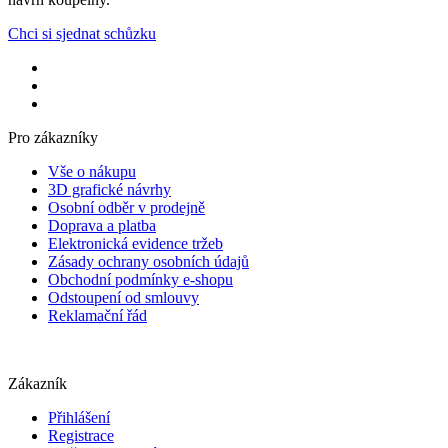
Chci si sjednat schůzku
Pro zákazníky
Vše o nákupu
3D grafické návrhy
Osobní odběr v prodejně
Doprava a platba
Elektronická evidence tržeb
Zásady ochrany osobních údajů
Obchodní podmínky e-shopu
Odstoupení od smlouvy
Reklamační řád
Zákazník
Přihlášení
Registrace