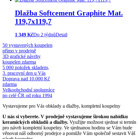
Dlažba Softcement Graphite Mat.
119,7x119,7
1 349 Kč
Do 2 týdnů
Detail
50 vystavených koupelen
přímo v prodejně
3D grafické návrhy
koupelen zdarma
5 000 položek skladem,
3. pracovní den u Vás
Doprava nad 10.000 Kč
zdarma
Velkoobchodní spolupráce
po celé ČR od roku 1994
Vystavujeme pro Vás obklady a dlažby, kompletní koupelny
U nás si vyberete.
V prodejně vystavujeme širokou nabídku
keramických obkladů a dlažby.
Využijte možnost sjednat si termín
pro návrh kompletní koupelny. Ve sjednanou hodinu se Vám bude
věnovat náš odborný prodejce a pomůže Vám společně sestavit Váš
návrh koupelny.