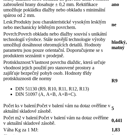
zabroušení hrany dosahuje ± 0,2 mm. Rektifikace
ano
umožňuje pokládku dlažby nebo obkladu s minimální
spárou od 2 mm.
Lesk:
Produkty jsou charakteristické vysokým lesklým
ne
nebo mechanicky leštěným povrchem.
Povrch:
Povrch obkladu nebo dlažby souvisí s unikátní
technologií výrobce. Stále novější technologie výroby
hladký,
umožňují dosáhnout ohromujících detailů. Hodnoty
matný
parametru jsou pouze orientační. Doporučujeme se s
produktem seznámit v prodejně.
Protiskluznost:
Vlastnost povrchu dlaždic, která určuje
vhodnost jejich použití pro stanovené prostory a
zajišťuje bezpečný pohyb osob. Hodnoty třídy
protiskluznosti dle normy
R9
DIN 51130 (R9, R10, R11, R12, R13)
DIN 51097 (A, A+B, A+B+C).
Počet ks v balení:
Počet v balení vám na dotaz ověříme v
5
aktuální skladové zásobě.
Počet m2 v balení:
Počet v balení vám na dotaz ověříme
0,441
v aktuální skladové zásobě.
Váha Kg za 1 MJ:
1,83