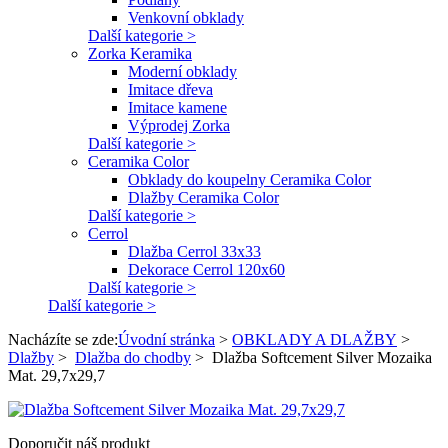
Venkovní obklady
Další kategorie >
Zorka Keramika
Moderní obklady
Imitace dřeva
Imitace kamene
Výprodej Zorka
Další kategorie >
Ceramika Color
Obklady do koupelny Ceramika Color
Dlažby Ceramika Color
Další kategorie >
Cerrol
Dlažba Cerrol 33x33
Dekorace Cerrol 120x60
Další kategorie >
Další kategorie >
Nacházíte se zde:
Úvodní stránka
>
OBKLADY A DLAŽBY
>
Dlažby
>
Dlažba do chodby
>
Dlažba Softcement Silver Mozaika
Mat. 29,7x29,7
Doporučit náš produkt