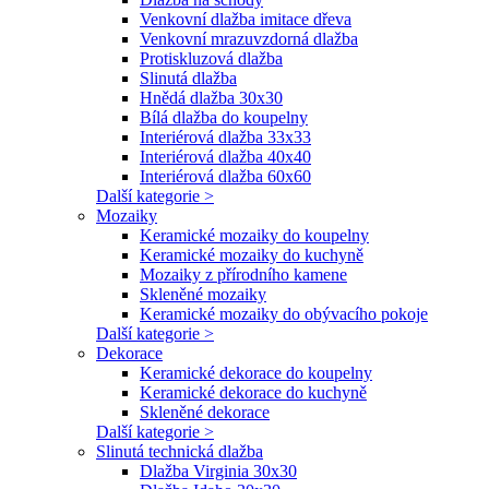
Venkovní dlažba imitace dřeva
Venkovní mrazuvzdorná dlažba
Protiskluzová dlažba
Slinutá dlažba
Hnědá dlažba 30x30
Bílá dlažba do koupelny
Interiérová dlažba 33x33
Interiérová dlažba 40x40
Interiérová dlažba 60x60
Další kategorie >
Mozaiky
Keramické mozaiky do koupelny
Keramické mozaiky do kuchyně
Mozaiky z přírodního kamene
Skleněné mozaiky
Keramické mozaiky do obývacího pokoje
Další kategorie >
Dekorace
Keramické dekorace do koupelny
Keramické dekorace do kuchyně
Skleněné dekorace
Další kategorie >
Slinutá technická dlažba
Dlažba Virginia 30x30