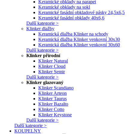
Keramické obklady na parapet
Keramické obklady na sokl
Keramické fasádní obkladové pásky 24,5x6,5
Keramické fasádní obklady 40x6,6
Další kategorie >
Klinker dlažby
Keramická dlažba Klinker na schody
Keramická dlažba Klinker venkovní 30x30
Keramická dlažba Klinker venkovní 30x60
Další kategorie >
Klinker přírodní
Klinker Natural
Klinker Cloud
Klinker Semir
Další kategorie >
Klinker glazovaný
Klinker Scandiano
Klinker Arteon
Klinker Taurus
Klinker Bazalto
Klinker Cotto
Klinker Keystone
Další kategorie >
Další kategorie >
KOUPELNY