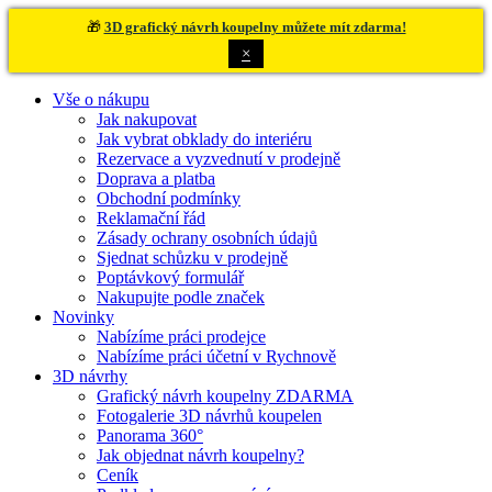
🎁
3D grafický návrh koupelny můžete mít zdarma!
×
Vše o nákupu
Jak nakupovat
Jak vybrat obklady do interiéru
Rezervace a vyzvednutí v prodejně
Doprava a platba
Obchodní podmínky
Reklamační řád
Zásady ochrany osobních údajů
Sjednat schůzku v prodejně
Poptávkový formulář
Nakupujte podle značek
Novinky
Nabízíme práci prodejce
Nabízíme práci účetní v Rychnově
3D návrhy
Grafický návrh koupelny ZDARMA
Fotogalerie 3D návrhů koupelen
Panorama 360°
Jak objednat návrh koupelny?
Ceník