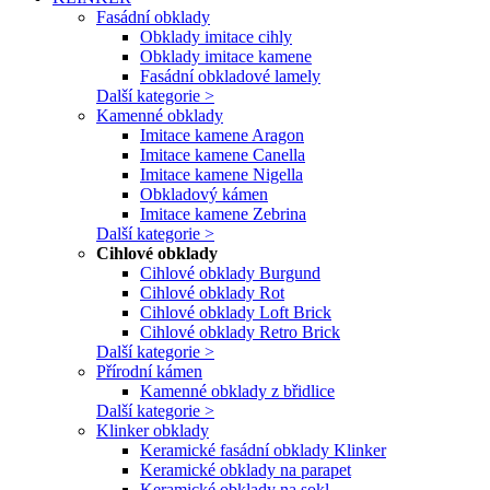
Fasádní obklady
Obklady imitace cihly
Obklady imitace kamene
Fasádní obkladové lamely
Další kategorie >
Kamenné obklady
Imitace kamene Aragon
Imitace kamene Canella
Imitace kamene Nigella
Obkladový kámen
Imitace kamene Zebrina
Další kategorie >
Cihlové obklady
Cihlové obklady Burgund
Cihlové obklady Rot
Cihlové obklady Loft Brick
Cihlové obklady Retro Brick
Další kategorie >
Přírodní kámen
Kamenné obklady z břidlice
Další kategorie >
Klinker obklady
Keramické fasádní obklady Klinker
Keramické obklady na parapet
Keramické obklady na sokl