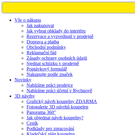
Vše o nákupu
Jak nakupovat
Jak vybrat obklady do interiéru
Rezervace a vyzvednutí v prodejně
Doprava a platba
Obchodní podmínky
Reklamační řád
Zásady ochrany osobních údajů
Sjednat schůzku v prodejně
Poptávkový formulář
Nakupujte podle značek
Novinky
Nabízíme práci prodejce
Nabízíme práci účetní v Rychnově
3D návrhy
Grafický návrh koupelny ZDARMA
Fotogalerie 3D návrhů koupelen
Panorama 360°
Jak objednat návrh koupelny?
Ceník
Podklady pro zpracování
Kladečský plán koupelny