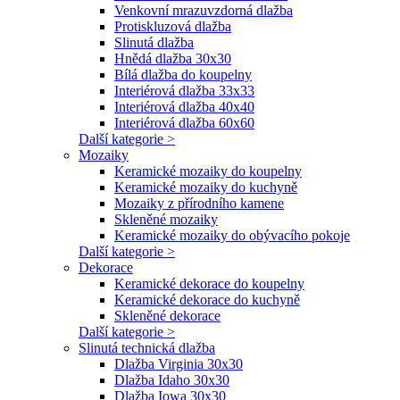
Venkovní mrazuvzdorná dlažba
Protiskluzová dlažba
Slinutá dlažba
Hnědá dlažba 30x30
Bílá dlažba do koupelny
Interiérová dlažba 33x33
Interiérová dlažba 40x40
Interiérová dlažba 60x60
Další kategorie >
Mozaiky
Keramické mozaiky do koupelny
Keramické mozaiky do kuchyně
Mozaiky z přírodního kamene
Skleněné mozaiky
Keramické mozaiky do obývacího pokoje
Další kategorie >
Dekorace
Keramické dekorace do koupelny
Keramické dekorace do kuchyně
Skleněné dekorace
Další kategorie >
Slinutá technická dlažba
Dlažba Virginia 30x30
Dlažba Idaho 30x30
Dlažba Iowa 30x30