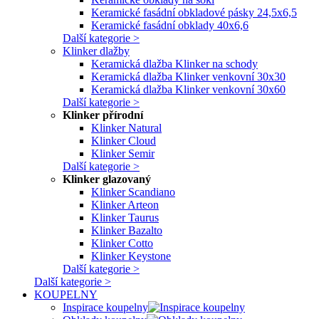
Keramické fasádní obkladové pásky 24,5x6,5
Keramické fasádní obklady 40x6,6
Další kategorie >
Klinker dlažby
Keramická dlažba Klinker na schody
Keramická dlažba Klinker venkovní 30x30
Keramická dlažba Klinker venkovní 30x60
Další kategorie >
Klinker přírodní
Klinker Natural
Klinker Cloud
Klinker Semir
Další kategorie >
Klinker glazovaný
Klinker Scandiano
Klinker Arteon
Klinker Taurus
Klinker Bazalto
Klinker Cotto
Klinker Keystone
Další kategorie >
Další kategorie >
KOUPELNY
Inspirace koupelny