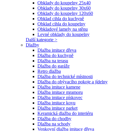
Obklady do koupelny 25x40
Obklady do koupelny 30x60
Obklady do koupelny 120x60
Obklad cihla do kuchyně
Obklad cihla do koupelny
Obkladové lamely na stěnu
Levné obklady do koupelny
Další kategorie >
Dlažby
Dlažba imitace dřeva
Dlažba do kuchyně
Dlažba na terasu
Dlažba do garáže
Retro dlažba
Dlažba do technické místnosti
Dlažba do obývacího pokoje a jídelny
Dlažba imitace kamene
Dlažba imitace mramoru
Dlažba imitace pískovec
Dlažba imitace kovu
Dlažba imitace parket
Keramická dlažba do interiéru
Dlažba do chodby
Dlažba na schody
Venkovní dlažba imitace dřeva