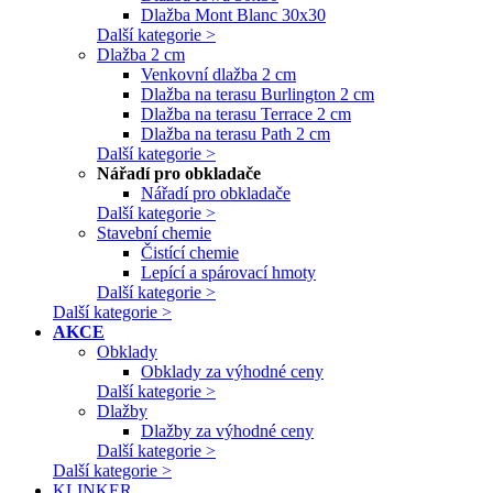
Dlažba Mont Blanc 30x30
Další kategorie >
Dlažba 2 cm
Venkovní dlažba 2 cm
Dlažba na terasu Burlington 2 cm
Dlažba na terasu Terrace 2 cm
Dlažba na terasu Path 2 cm
Další kategorie >
Nářadí pro obkladače
Nářadí pro obkladače
Další kategorie >
Stavební chemie
Čistící chemie
Lepící a spárovací hmoty
Další kategorie >
Další kategorie >
AKCE
Obklady
Obklady za výhodné ceny
Další kategorie >
Dlažby
Dlažby za výhodné ceny
Další kategorie >
Další kategorie >
KLINKER