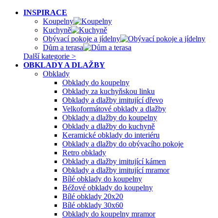
INSPIRACE
Koupelny
Kuchyně
Obývací pokoje a jídelny
Dům a terasa
Další kategorie >
OBKLADY A DLAŽBY
Obklady
Obklady do koupelny
Obklady za kuchyňskou linku
Obklady a dlažby imitující dřevo
Velkoformátové obklady a dlažby
Obklady a dlažby do koupelny
Obklady a dlažby do kuchyně
Keramické obklady do interiéru
Obklady a dlažby do obývacího pokoje
Retro obklady
Obklady a dlažby imitující kámen
Obklady a dlažby imitující mramor
Bílé obklady do koupelny
Béžové obklady do koupelny
Bílé obklady 20x20
Bílé obklady 30x60
Obklady do koupelny mramor