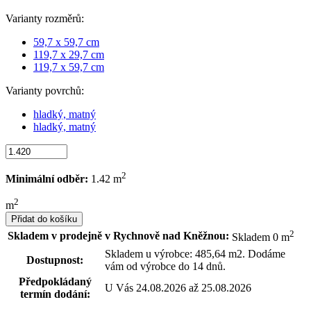
Varianty rozměrů:
59,7 x 59,7 cm
119,7 x 29,7 cm
119,7 x 59,7 cm
Varianty povrchů:
hladký, matný
hladký, matný
2
Minimální odběr:
1.42 m
2
m
Přidat do košíku
2
Skladem v prodejně v Rychnově nad Kněžnou:
Skladem 0 m
Skladem u výrobce: 485,64 m2. Dodáme
Dostupnost:
vám od výrobce do 14 dnů.
Předpokládaný
U Vás 24.08.2026 až 25.08.2026
termín dodání: