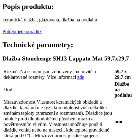
Popis produktu:
keramická dlažba, glazovaná, dlažba na podlahu
Potřebujete poradit?
Technické parametry:
Dlažba Stonehenge SH13 Lappato Mat 59,7x29,7
Rozměr:
Na eshopu jsou zobrazeny jmenovité a
59,7 x
deklarované rozměry. Více informací
zde
29,7 cm
Dlažba
Druh:
na
podlahu
Mrazuvzdornost:
Vlastnost keramických obkladů a
dlaždic, která určuje fyzickou odolnost vůči několika
změnám teploty (zmrazení a rozmrazení). Dlaždice jsou
odolné proti dlouhodobému působení mrazu a
ano
povětrnostním vlivům. Vlastnost umožňuje použití
dlaždic venku nebo na místech, kde teplota pravidelně
klesá pod 0 °C. Mrazuvzdornost je silně spojena