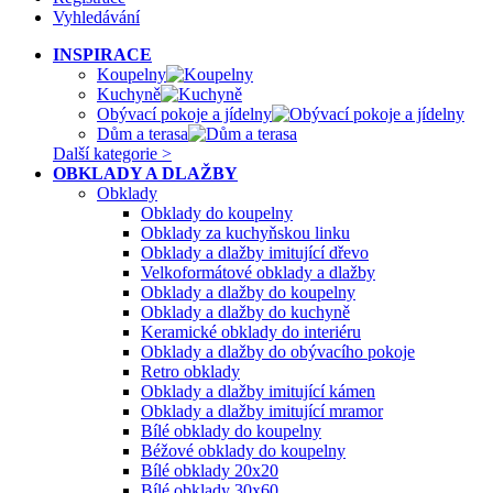
Vyhledávání
INSPIRACE
Koupelny
Kuchyně
Obývací pokoje a jídelny
Dům a terasa
Další kategorie >
OBKLADY A DLAŽBY
Obklady
Obklady do koupelny
Obklady za kuchyňskou linku
Obklady a dlažby imitující dřevo
Velkoformátové obklady a dlažby
Obklady a dlažby do koupelny
Obklady a dlažby do kuchyně
Keramické obklady do interiéru
Obklady a dlažby do obývacího pokoje
Retro obklady
Obklady a dlažby imitující kámen
Obklady a dlažby imitující mramor
Bílé obklady do koupelny
Béžové obklady do koupelny
Bílé obklady 20x20
Bílé obklady 30x60