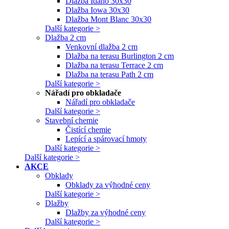
Dlažba Idaho 30x30
Dlažba Iowa 30x30
Dlažba Mont Blanc 30x30
Další kategorie >
Dlažba 2 cm
Venkovní dlažba 2 cm
Dlažba na terasu Burlington 2 cm
Dlažba na terasu Terrace 2 cm
Dlažba na terasu Path 2 cm
Další kategorie >
Nářadí pro obkladače
Nářadí pro obkladače
Další kategorie >
Stavební chemie
Čistící chemie
Lepící a spárovací hmoty
Další kategorie >
Další kategorie >
AKCE
Obklady
Obklady za výhodné ceny
Další kategorie >
Dlažby
Dlažby za výhodné ceny
Další kategorie >