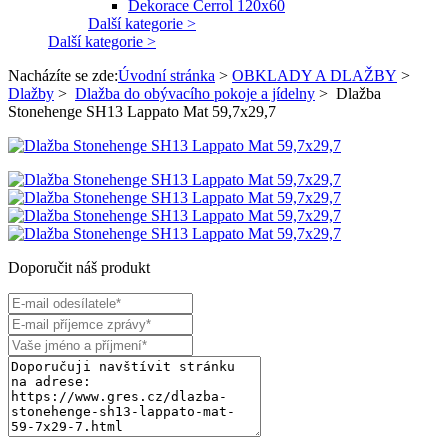
Dekorace Cerrol 120x60
Další kategorie >
Další kategorie >
Nacházíte se zde:
Úvodní stránka
>
OBKLADY A DLAŽBY
>
Dlažby
>
Dlažba do obývacího pokoje a jídelny
>
Dlažba
Stonehenge SH13 Lappato Mat 59,7x29,7
Doporučit náš produkt