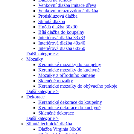
Venkovní dlažba imitace dřeva
Venkovní mrazuvzdorná dlažba
Protiskluzová dlažba
Slinutá dlažba
Hnědá dlažba 30x30
Bílá dlažba do koupelny
Interiérová dlažba 33x33
Interiérová dlažba 40x40
Interiérová dlažba 60x60
Další kategorie >
Mozaiky
Keramické mozaiky do koupelny
Keramické mozaiky do kuchyně
Mozaiky z přírodního kamene
Skleněné mozaiky
Keramické mozaiky do obývacího pokoje
Další kategorie >
Dekorace
Keramické dekorace do koupelny
Keramické dekorace do kuchyně
Skleněné dekorace
Další kategorie >
Slinutá technická dlažba
Dlažba Virginia 30x30