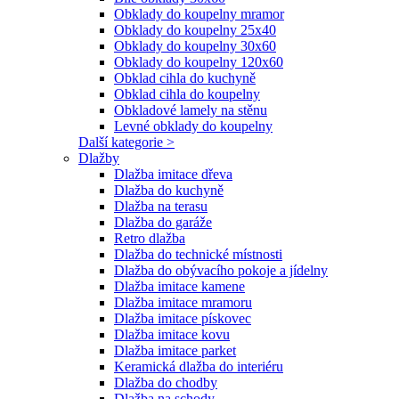
Obklady do koupelny mramor
Obklady do koupelny 25x40
Obklady do koupelny 30x60
Obklady do koupelny 120x60
Obklad cihla do kuchyně
Obklad cihla do koupelny
Obkladové lamely na stěnu
Levné obklady do koupelny
Další kategorie >
Dlažby
Dlažba imitace dřeva
Dlažba do kuchyně
Dlažba na terasu
Dlažba do garáže
Retro dlažba
Dlažba do technické místnosti
Dlažba do obývacího pokoje a jídelny
Dlažba imitace kamene
Dlažba imitace mramoru
Dlažba imitace pískovec
Dlažba imitace kovu
Dlažba imitace parket
Keramická dlažba do interiéru
Dlažba do chodby
Dlažba na schody