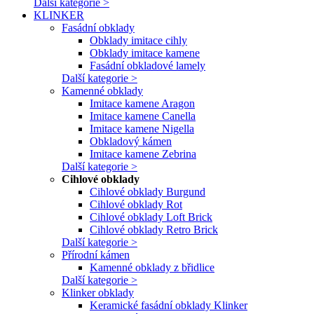
Další kategorie >
KLINKER
Fasádní obklady
Obklady imitace cihly
Obklady imitace kamene
Fasádní obkladové lamely
Další kategorie >
Kamenné obklady
Imitace kamene Aragon
Imitace kamene Canella
Imitace kamene Nigella
Obkladový kámen
Imitace kamene Zebrina
Další kategorie >
Cihlové obklady
Cihlové obklady Burgund
Cihlové obklady Rot
Cihlové obklady Loft Brick
Cihlové obklady Retro Brick
Další kategorie >
Přírodní kámen
Kamenné obklady z břidlice
Další kategorie >
Klinker obklady
Keramické fasádní obklady Klinker