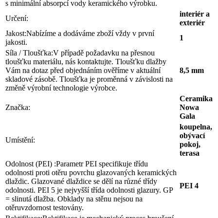
s minimální absorpcí vody keramického výrobku.
interiér a
Určení:
exteriér
Jakost:
Nabízíme a dodáváme zboží vždy v první
1
jakosti.
Síla / Tloušťka:
V případě požadavku na přesnou
tloušťku materiálu, nás kontaktujte. Tloušťku dlažby
Vám na dotaz před objednáním ověříme v aktuální
8,5 mm
skladové zásobě. Tloušťka je proměnná v závislosti na
změně výrobní technologie výrobce.
Ceramika
Značka:
Nowa
Gala
koupelna,
obývací
Umístění:
pokoj,
terasa
Odolnost (PEI) :
Parametr PEI specifikuje třídu
odolnosti proti otěru povrchu glazovaných keramických
dlaždic. Glazované dlaždice se dělí na různé třídy
PEI 4
odolnosti. PEI 5 je nejvyšší třída odolnosti glazury. GP
= slinutá dlažba. Obklady na stěnu nejsou na
otěruvzdornost testovány.