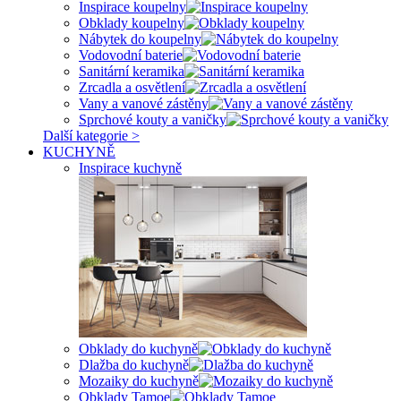
Inspirace koupelny
Obklady koupelny
Nábytek do koupelny
Vodovodní baterie
Sanitární keramika
Zrcadla a osvětlení
Vany a vanové zástěny
Sprchové kouty a vaničky
Další kategorie >
KUCHYNĚ
Inspirace kuchyně
Obklady do kuchyně
Dlažba do kuchyně
Mozaiky do kuchyně
Obklady Tamoe