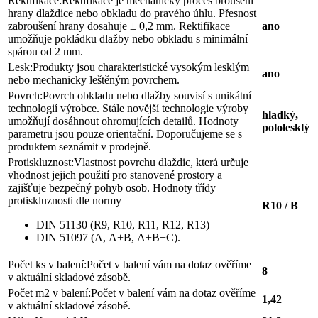
Rektifikace:
Rektifikace je mechanický proces broušení
hrany dlaždice nebo obkladu do pravého úhlu. Přesnost
zabroušení hrany dosahuje ± 0,2 mm. Rektifikace
ano
umožňuje pokládku dlažby nebo obkladu s minimální
spárou od 2 mm.
Lesk:
Produkty jsou charakteristické vysokým lesklým
ano
nebo mechanicky leštěným povrchem.
Povrch:
Povrch obkladu nebo dlažby souvisí s unikátní
technologií výrobce. Stále novější technologie výroby
hladký,
umožňují dosáhnout ohromujících detailů. Hodnoty
pololesklý
parametru jsou pouze orientační. Doporučujeme se s
produktem seznámit v prodejně.
Protiskluznost:
Vlastnost povrchu dlaždic, která určuje
vhodnost jejich použití pro stanovené prostory a
zajišťuje bezpečný pohyb osob. Hodnoty třídy
protiskluznosti dle normy
R10 / B
DIN 51130 (R9, R10, R11, R12, R13)
DIN 51097 (A, A+B, A+B+C).
Počet ks v balení:
Počet v balení vám na dotaz ověříme
8
v aktuální skladové zásobě.
Počet m2 v balení:
Počet v balení vám na dotaz ověříme
1,42
v aktuální skladové zásobě.