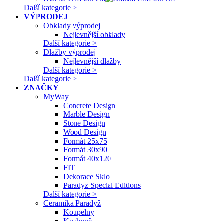
Další kategorie >
VÝPRODEJ
Obklady výprodej
Nejlevnější obklady
Další kategorie >
Dlažby výprodej
Nejlevnější dlažby
Další kategorie >
Další kategorie >
ZNAČKY
MyWay
Concrete Design
Marble Design
Stone Design
Wood Design
Formát 25x75
Formát 30x90
Formát 40x120
FIT
Dekorace Sklo
Paradyz Special Editions
Další kategorie >
Ceramika Paradyž
Koupelny
Kuchyně