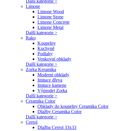
Další kategorie >
Limone
Limone Wood
Limone Stone
Limone Concrete
Limone Metal
Další kategorie >
Rako
Koupelny
Kuchyně
Podlahy
Venkovní obklady
Další kategorie >
Zorka Keramika
Moderní obklady
Imitace dřeva
Imitace kamene
Výprodej Zorka
Další kategorie >
Ceramika Color
Obklady do koupelny Ceramika Color
Dlažby Ceramika Color
Další kategorie >
Cerrol
Dlažba Cerrol 33x33