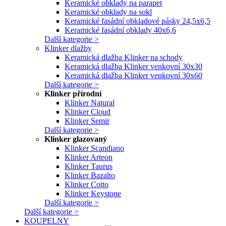
Keramické obklady na parapet
Keramické obklady na sokl
Keramické fasádní obkladové pásky 24,5x6,5
Keramické fasádní obklady 40x6,6
Další kategorie >
Klinker dlažby
Keramická dlažba Klinker na schody
Keramická dlažba Klinker venkovní 30x30
Keramická dlažba Klinker venkovní 30x60
Další kategorie >
Klinker přírodní
Klinker Natural
Klinker Cloud
Klinker Semir
Další kategorie >
Klinker glazovaný
Klinker Scandiano
Klinker Arteon
Klinker Taurus
Klinker Bazalto
Klinker Cotto
Klinker Keystone
Další kategorie >
Další kategorie >
KOUPELNY