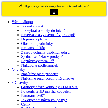
🎁
3D grafický návrh koupelny můžete mít zdarma!
×
Vše o nákupu
Jak nakupovat
Jak vybrat obklady do interiéru
Rezervace a vyzvednutí v prodejně
Doprava a platba
Obchodní podmínky
Reklamační řád
Zásady ochrany osobních údajů
Sjednat schůzku v prodejně
Poptávkový formulář
Nakupujte podle značek
Novinky
Nabízíme práci prodejce
Nabízíme práci účetní v Rychnově
3D návrhy
Grafický návrh koupelny ZDARMA
Fotogalerie 3D návrhů koupelen
Panorama 360°
Jak objednat návrh koupelny?
Ceník