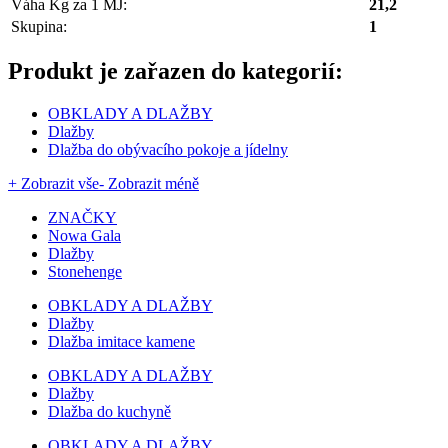
Váha Kg za 1 MJ:
21,2
Skupina:
1
Produkt je zařazen do kategorií:
OBKLADY A DLAŽBY
Dlažby
Dlažba do obývacího pokoje a jídelny
+ Zobrazit vše
- Zobrazit méně
ZNAČKY
Nowa Gala
Dlažby
Stonehenge
OBKLADY A DLAŽBY
Dlažby
Dlažba imitace kamene
OBKLADY A DLAŽBY
Dlažby
Dlažba do kuchyně
OBKLADY A DLAŽBY