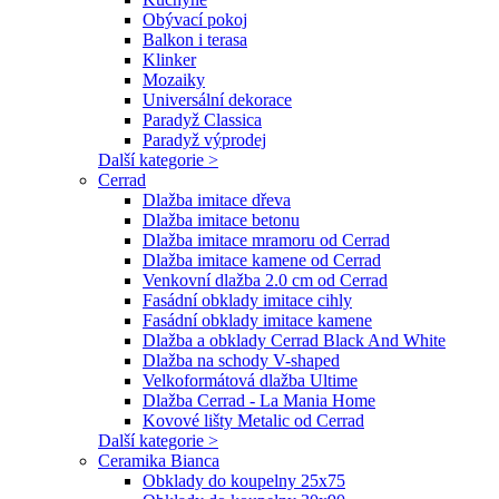
Obývací pokoj
Balkon i terasa
Klinker
Mozaiky
Universální dekorace
Paradyž Classica
Paradyž výprodej
Další kategorie >
Cerrad
Dlažba imitace dřeva
Dlažba imitace betonu
Dlažba imitace mramoru od Cerrad
Dlažba imitace kamene od Cerrad
Venkovní dlažba 2.0 cm od Cerrad
Fasádní obklady imitace cihly
Fasádní obklady imitace kamene
Dlažba a obklady Cerrad Black And White
Dlažba na schody V-shaped
Velkoformátová dlažba Ultime
Dlažba Cerrad - La Mania Home
Kovové lišty Metalic od Cerrad
Další kategorie >
Ceramika Bianca
Obklady do koupelny 25x75