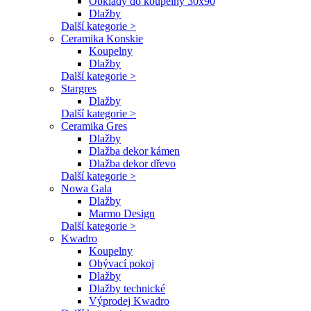
Obklady do koupelny 30x90
Dlažby
Další kategorie >
Ceramika Konskie
Koupelny
Dlažby
Další kategorie >
Stargres
Dlažby
Další kategorie >
Ceramika Gres
Dlažby
Dlažba dekor kámen
Dlažba dekor dřevo
Další kategorie >
Nowa Gala
Dlažby
Marmo Design
Další kategorie >
Kwadro
Koupelny
Obývací pokoj
Dlažby
Dlažby technické
Výprodej Kwadro