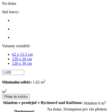
Na dotaz
Jiné barvy:
Varianty rozměrů:
62 x 15,5 cm
120 x 20 cm
120 x 30 cm
2
Minimální odběr:
1.62 m
2
m
Přidat do košíku
2
Skladem v prodejně v Rychnově nad Kněžnou:
Skladem 0 m
Na dotaz. Dostupnost pro vás předem
Dostupnost: