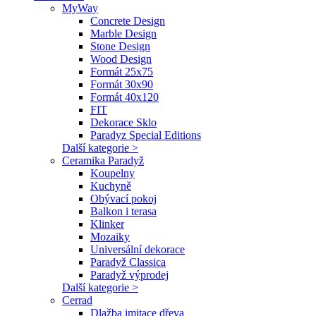
MyWay
Concrete Design
Marble Design
Stone Design
Wood Design
Formát 25x75
Formát 30x90
Formát 40x120
FIT
Dekorace Sklo
Paradyz Special Editions
Další kategorie >
Ceramika Paradyž
Koupelny
Kuchyně
Obývací pokoj
Balkon i terasa
Klinker
Mozaiky
Universální dekorace
Paradyž Classica
Paradyž výprodej
Další kategorie >
Cerrad
Dlažba imitace dřeva