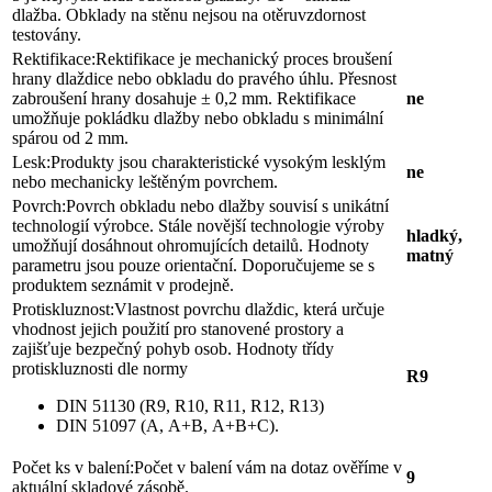
dlažba. Obklady na stěnu nejsou na otěruvzdornost
testovány.
Rektifikace:
Rektifikace je mechanický proces broušení
hrany dlaždice nebo obkladu do pravého úhlu. Přesnost
zabroušení hrany dosahuje ± 0,2 mm. Rektifikace
ne
umožňuje pokládku dlažby nebo obkladu s minimální
spárou od 2 mm.
Lesk:
Produkty jsou charakteristické vysokým lesklým
ne
nebo mechanicky leštěným povrchem.
Povrch:
Povrch obkladu nebo dlažby souvisí s unikátní
technologií výrobce. Stále novější technologie výroby
hladký,
umožňují dosáhnout ohromujících detailů. Hodnoty
matný
parametru jsou pouze orientační. Doporučujeme se s
produktem seznámit v prodejně.
Protiskluznost:
Vlastnost povrchu dlaždic, která určuje
vhodnost jejich použití pro stanovené prostory a
zajišťuje bezpečný pohyb osob. Hodnoty třídy
protiskluznosti dle normy
R9
DIN 51130 (R9, R10, R11, R12, R13)
DIN 51097 (A, A+B, A+B+C).
Počet ks v balení:
Počet v balení vám na dotaz ověříme v
9
aktuální skladové zásobě.