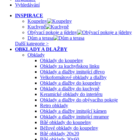
Vyhledávání
INSPIRACE
Koupelny
Kuchyně
Obývací pokoje a jídelny
Dům a terasa
Další kategorie >
OBKLADY A DLAŽBY
Obklady
Obklady do koupelny
Obklady za kuchyňskou linku
Obklady a dlažby imitující dřevo
Velkoformátové obklady a dlažby
Obklady a dlažby do koupelny
Obklady a dlažby do kuchyně
Keramické obklady do interiéru
Obklady a dlažby do obývacího pokoje
Retro obklady
Obklady a dlažby imitující kámen
Obklady a dlažby imitující mramor
Bílé obklady do koupelny
Béžové obklady do koupelny
Bílé obklady 20x20
Bílé obklady 30x60