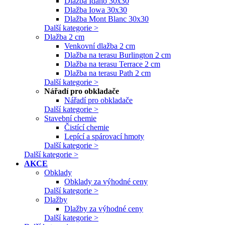
Dlažba Idaho 30x30
Dlažba Iowa 30x30
Dlažba Mont Blanc 30x30
Další kategorie >
Dlažba 2 cm
Venkovní dlažba 2 cm
Dlažba na terasu Burlington 2 cm
Dlažba na terasu Terrace 2 cm
Dlažba na terasu Path 2 cm
Další kategorie >
Nářadí pro obkladače
Nářadí pro obkladače
Další kategorie >
Stavební chemie
Čistící chemie
Lepící a spárovací hmoty
Další kategorie >
Další kategorie >
AKCE
Obklady
Obklady za výhodné ceny
Další kategorie >
Dlažby
Dlažby za výhodné ceny
Další kategorie >