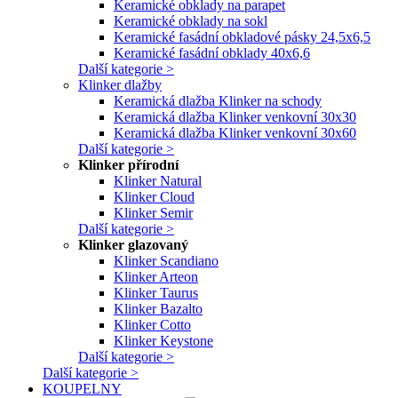
Keramické obklady na parapet
Keramické obklady na sokl
Keramické fasádní obkladové pásky 24,5x6,5
Keramické fasádní obklady 40x6,6
Další kategorie >
Klinker dlažby
Keramická dlažba Klinker na schody
Keramická dlažba Klinker venkovní 30x30
Keramická dlažba Klinker venkovní 30x60
Další kategorie >
Klinker přírodní
Klinker Natural
Klinker Cloud
Klinker Semir
Další kategorie >
Klinker glazovaný
Klinker Scandiano
Klinker Arteon
Klinker Taurus
Klinker Bazalto
Klinker Cotto
Klinker Keystone
Další kategorie >
Další kategorie >
KOUPELNY