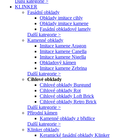
Další kategorie >
KLINKER
Fasádní obklady
Obklady imitace cihly
Obklady imitace kamene
Fasádní obkladové lamely
Další kategorie >
Kamenné obklady
Imitace kamene Aragon
Imitace kamene Canella
Imitace kamene Nigella
Obkladový kámen
Imitace kamene Zebrina
Další kategorie >
Cihlové obklady
Cihlové obklady Burgund
Cihlové obklady Rot
Cihlové obklady Loft Brick
Cihlové obklady Retro Brick
Další kategorie >
Přírodní kámen
Kamenné obklady z břidlice
Další kategorie >
Klinker obklady
Keramické fasádní obklady Klinker