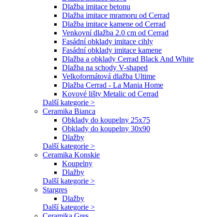
Dlažba imitace betonu
Dlažba imitace mramoru od Cerrad
Dlažba imitace kamene od Cerrad
Venkovní dlažba 2.0 cm od Cerrad
Fasádní obklady imitace cihly
Fasádní obklady imitace kamene
Dlažba a obklady Cerrad Black And White
Dlažba na schody V-shaped
Velkoformátová dlažba Ultime
Dlažba Cerrad - La Mania Home
Kovové lišty Metalic od Cerrad
Další kategorie >
Ceramika Bianca
Obklady do koupelny 25x75
Obklady do koupelny 30x90
Dlažby
Další kategorie >
Ceramika Konskie
Koupelny
Dlažby
Další kategorie >
Stargres
Dlažby
Další kategorie >
Ceramika Gres