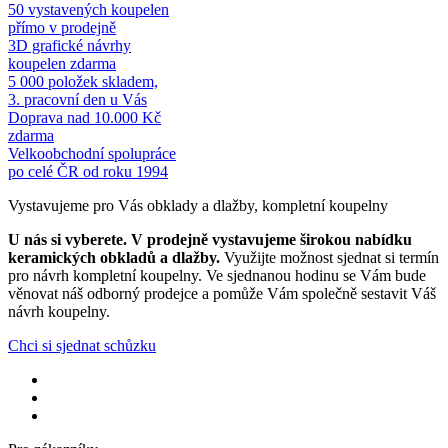
50 vystavených koupelen
přímo v prodejně
3D grafické návrhy
koupelen zdarma
5 000 položek skladem,
3. pracovní den u Vás
Doprava nad 10.000 Kč
zdarma
Velkoobchodní spolupráce
po celé ČR od roku 1994
Vystavujeme pro Vás obklady a dlažby, kompletní koupelny
U nás si vyberete.
V prodejně vystavujeme širokou nabídku
keramických obkladů a dlažby.
Využijte možnost sjednat si termín
pro návrh kompletní koupelny. Ve sjednanou hodinu se Vám bude
věnovat náš odborný prodejce a pomůže Vám společně sestavit Váš
návrh koupelny.
Chci si sjednat schůzku