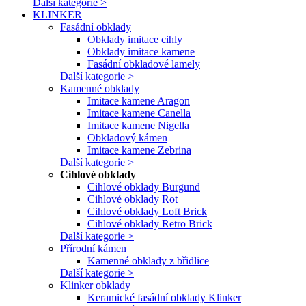
Další kategorie >
KLINKER
Fasádní obklady
Obklady imitace cihly
Obklady imitace kamene
Fasádní obkladové lamely
Další kategorie >
Kamenné obklady
Imitace kamene Aragon
Imitace kamene Canella
Imitace kamene Nigella
Obkladový kámen
Imitace kamene Zebrina
Další kategorie >
Cihlové obklady
Cihlové obklady Burgund
Cihlové obklady Rot
Cihlové obklady Loft Brick
Cihlové obklady Retro Brick
Další kategorie >
Přírodní kámen
Kamenné obklady z břidlice
Další kategorie >
Klinker obklady
Keramické fasádní obklady Klinker