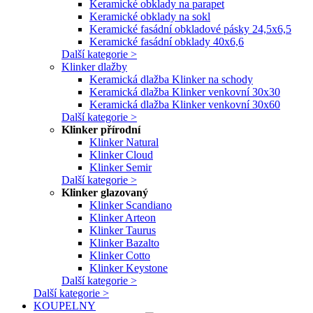
Keramické obklady na parapet
Keramické obklady na sokl
Keramické fasádní obkladové pásky 24,5x6,5
Keramické fasádní obklady 40x6,6
Další kategorie >
Klinker dlažby
Keramická dlažba Klinker na schody
Keramická dlažba Klinker venkovní 30x30
Keramická dlažba Klinker venkovní 30x60
Další kategorie >
Klinker přírodní
Klinker Natural
Klinker Cloud
Klinker Semir
Další kategorie >
Klinker glazovaný
Klinker Scandiano
Klinker Arteon
Klinker Taurus
Klinker Bazalto
Klinker Cotto
Klinker Keystone
Další kategorie >
Další kategorie >
KOUPELNY