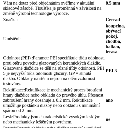
Vám na dotaz před objednáním ověříme v aktuální
8,5 mm
skladové zásobě. Tloušťka je proměnná v závislosti na
změně výrobní technologie výrobce.
Značka:
Cerrad
koupelna,
obývací
pokoj,
Umístění:
chodba,
balkon,
terasa
Odolnost (PEI) :
Parametr PEI specifikuje třídu odolnosti
proti otěru povrchu glazovaných keramických dlaždic.
Glazované dlaždice se dělí na různé třídy odolnosti. PEI
PEI 3
5 je nejvyšší třída odolnosti glazury. GP = slinutá
dlažba. Obklady na stěnu nejsou na otěruvzdornost
testovány.
Rektifikace:
Rektifikace je mechanický proces broušení
hrany dlaždice nebo obkladu do pravého úhlu. Přesnost
zabroušení hrany dosahuje ± 0,2 mm. Rektifikace
ano
umožňuje pokládku dlažby nebo obkladu s minimální
spárou od 2 mm.
Lesk:
Produkty jsou charakteristické vysokým lesklým
ne
nebo mechanicky leštěným povrchem.