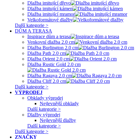
Dlažba imitující dřevo
Dlažba imitující kámen
Dlažba imitující mramor
Velkoformátové dlažby
Další kategorie >
DŮM A TERASA
Inspirace dům a terasa
Venkovní dlažba 2.0 cm
Dlažba Burlington 2.0 cm
Dlažba Path 2.0 cm
Dlažba Orient 2.0 cm
Dlažba Rustic Gold 2.0 cm
Dlažba Ragaya 2.0 cm
Dlažba Cliff 2.0 cm
Další kategorie >
VÝPRODEJ
Obklady výprodej
Nejlevnější obklady
Další kategorie >
Dlažby výprodej
Nejlevnější dlažby
Další kategorie >
Další kategorie >
ZNAČKY