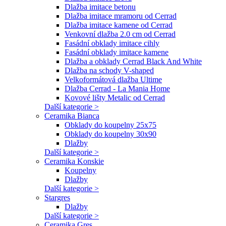
Dlažba imitace betonu
Dlažba imitace mramoru od Cerrad
Dlažba imitace kamene od Cerrad
Venkovní dlažba 2.0 cm od Cerrad
Fasádní obklady imitace cihly
Fasádní obklady imitace kamene
Dlažba a obklady Cerrad Black And White
Dlažba na schody V-shaped
Velkoformátová dlažba Ultime
Dlažba Cerrad - La Mania Home
Kovové lišty Metalic od Cerrad
Další kategorie >
Ceramika Bianca
Obklady do koupelny 25x75
Obklady do koupelny 30x90
Dlažby
Další kategorie >
Ceramika Konskie
Koupelny
Dlažby
Další kategorie >
Stargres
Dlažby
Další kategorie >
Ceramika Gres