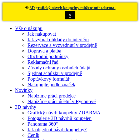
🎁
3D grafický návrh koupelny můžete mít zdarma!
×
Vše o nákupu
Jak nakupovat
Jak vybrat obklady do interiéru
Rezervace a vyzvednutí v prodejně
Doprava a platba
Obchodní podmínky
Reklamační řád
Zásady ochrany osobních údajů
Sjednat schůzku v prodejně
Poptávkový formulář
Nakupujte podle značek
Novinky
Nabízíme práci prodejce
Nabízíme práci účetní v Rychnově
3D návrhy
Grafický návrh koupelny ZDARMA
Fotogalerie 3D návrhů koupelen
Panorama 360°
Jak objednat návrh koupelny?
Ceník