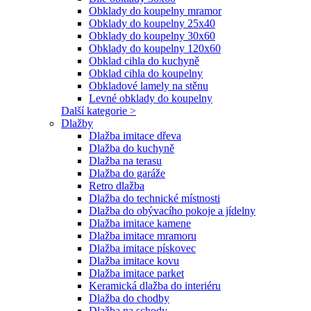
Obklady do koupelny mramor
Obklady do koupelny 25x40
Obklady do koupelny 30x60
Obklady do koupelny 120x60
Obklad cihla do kuchyně
Obklad cihla do koupelny
Obkladové lamely na stěnu
Levné obklady do koupelny
Další kategorie >
Dlažby
Dlažba imitace dřeva
Dlažba do kuchyně
Dlažba na terasu
Dlažba do garáže
Retro dlažba
Dlažba do technické místnosti
Dlažba do obývacího pokoje a jídelny
Dlažba imitace kamene
Dlažba imitace mramoru
Dlažba imitace pískovec
Dlažba imitace kovu
Dlažba imitace parket
Keramická dlažba do interiéru
Dlažba do chodby
Dlažba na schody