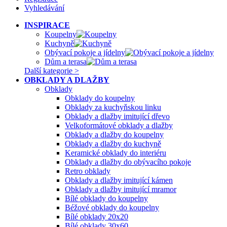
Vyhledávání
INSPIRACE
Koupelny
Kuchyně
Obývací pokoje a jídelny
Dům a terasa
Další kategorie >
OBKLADY A DLAŽBY
Obklady
Obklady do koupelny
Obklady za kuchyňskou linku
Obklady a dlažby imitující dřevo
Velkoformátové obklady a dlažby
Obklady a dlažby do koupelny
Obklady a dlažby do kuchyně
Keramické obklady do interiéru
Obklady a dlažby do obývacího pokoje
Retro obklady
Obklady a dlažby imitující kámen
Obklady a dlažby imitující mramor
Bílé obklady do koupelny
Béžové obklady do koupelny
Bílé obklady 20x20
Bílé obklady 30x60