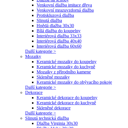
Venkovní dlažba imitace dřeva
Venkovní mrazuvzdorná dlažba
Protiskluzová dlažba
Slinutá dlažba
Hnědá dlažba 30x30
Bílá dlažba do koupelny
Interiérová dlažba 33x33
Interiérová dlažba 40x40
Interiérová dlažba 60x60
Další kategorie >
Mozaiky
Keramické mozaiky do koupelny
Keramické mozaiky do kuchyně
Mozaiky z přírodního kamene
Skleněné mozaiky
Keramické mozaiky do obývacího pokoje
Další kategorie >
Dekorace
Keramické dekorace do koupelny
Keramické dekorace do kuchyně
Skleněné dekorace
Další kategorie >
Slinutá technická dlažba
Dlažba Virginia 30x30