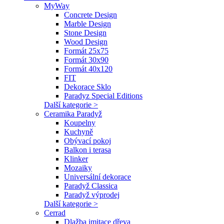
MyWay
Concrete Design
Marble Design
Stone Design
Wood Design
Formát 25x75
Formát 30x90
Formát 40x120
FIT
Dekorace Sklo
Paradyz Special Editions
Další kategorie >
Ceramika Paradyž
Koupelny
Kuchyně
Obývací pokoj
Balkon i terasa
Klinker
Mozaiky
Universální dekorace
Paradyž Classica
Paradyž výprodej
Další kategorie >
Cerrad
Dlažba imitace dřeva