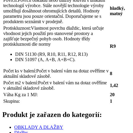
Povrch:
Povrch obkladu nebo dlažby souvisí s unikátní
technologií výrobce. Stále novější technologie výroby
hladký,
umožňují dosáhnout ohromujících detailů. Hodnoty
matný
parametru jsou pouze orientační. Doporučujeme se s
produktem seznámit v prodejně.
Protiskluznost:
Vlastnost povrchu dlaždic, která určuje
vhodnost jejich použití pro stanovené prostory a
zajišťuje bezpečný pohyb osob. Hodnoty třídy
protiskluznosti dle normy
R9
DIN 51130 (R9, R10, R11, R12, R13)
DIN 51097 (A, A+B, A+B+C).
Počet ks v balení:
Počet v balení vám na dotaz ověříme v
8
aktuální skladové zásobě.
Počet m2 v balení:
Počet v balení vám na dotaz ověříme
1,42
v aktuální skladové zásobě.
Váha Kg za 1 MJ:
20
Skupina:
1
Produkt je zařazen do kategorií:
OBKLADY A DLAŽBY
Dlažby