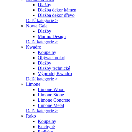
Dlažby
Dlažba dekor kámen
Dlažba dekor dřevo
Další kategorie >
Nowa Gala
Dlažby
Marmo Design
Další kategorie >
Kwadro
Koupelny
Obývací pokoj
Dlažby
Dlažby technické
Výprodej Kwadro
Další kategorie >
Limone
Limone Wood
Limone Stone
Limone Concrete
Limone Metal
Další kategorie >
Rako
Koupelny
Kuchyně
Podlahy