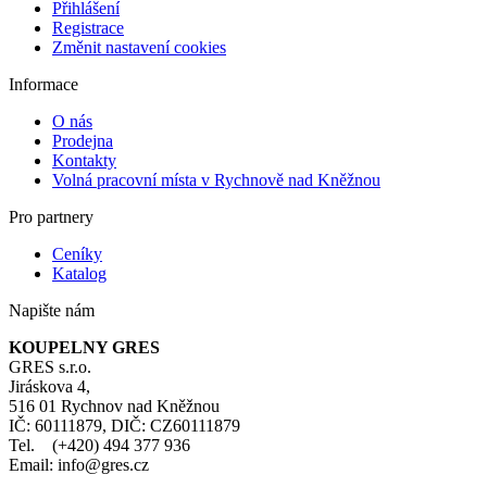
Přihlášení
Registrace
Změnit nastavení cookies
Informace
O nás
Prodejna
Kontakty
Volná pracovní místa v Rychnově nad Kněžnou
Pro partnery
Ceníky
Katalog
Napište nám
KOUPELNY GRES
GRES s.r.o.
Jiráskova 4,
516 01 Rychnov nad Kněžnou
IČ: 60111879, DIČ: CZ60111879
Tel. (+420) 494 377 936
Email: info@gres.cz