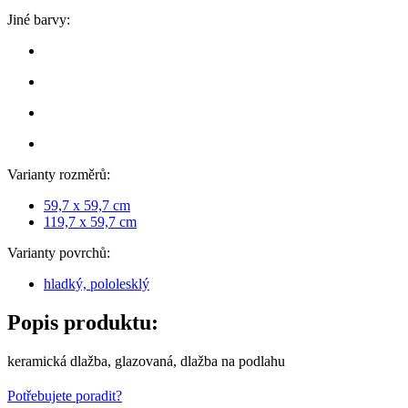
Jiné barvy:
Varianty rozměrů:
59,7 x 59,7 cm
119,7 x 59,7 cm
Varianty povrchů:
hladký, pololesklý
Popis produktu:
keramická dlažba, glazovaná, dlažba na podlahu
Potřebujete poradit?