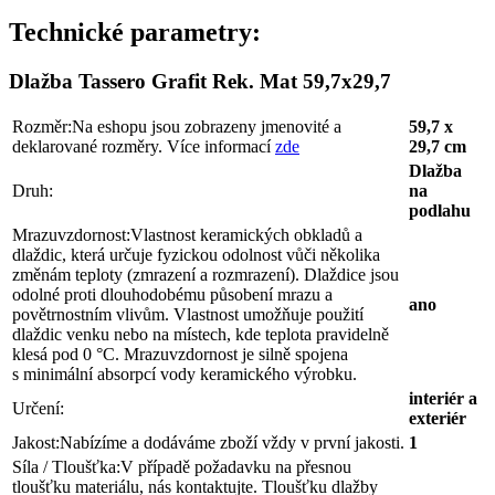
Technické parametry:
Dlažba Tassero Grafit Rek. Mat 59,7x29,7
Rozměr:
Na eshopu jsou zobrazeny jmenovité a
59,7 x
deklarované rozměry. Více informací
zde
29,7 cm
Dlažba
Druh:
na
podlahu
Mrazuvzdornost:
Vlastnost keramických obkladů a
dlaždic, která určuje fyzickou odolnost vůči několika
změnám teploty (zmrazení a rozmrazení). Dlaždice jsou
odolné proti dlouhodobému působení mrazu a
ano
povětrnostním vlivům. Vlastnost umožňuje použití
dlaždic venku nebo na místech, kde teplota pravidelně
klesá pod 0 °C. Mrazuvzdornost je silně spojena
s minimální absorpcí vody keramického výrobku.
interiér a
Určení:
exteriér
Jakost:
Nabízíme a dodáváme zboží vždy v první jakosti.
1
Síla / Tloušťka:
V případě požadavku na přesnou
tloušťku materiálu, nás kontaktujte. Tloušťku dlažby