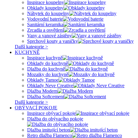
Inspirace koupelny
Obklady koupelny
Nábytek do koupelny
Vodovodní baterie
Sanitární keramika
Zrcadla a osvětlení
Vany a vanové zástěny
Sprchové kouty a vaničky
Další kategorie >
KUCHYNĚ
Inspirace kuchyně
Obklady do kuchyně
Dlažba do kuchyně
Mozaiky do kuchyně
Obklady Tamoe
Obklady Neve Creative
Dlažba Modern
Dlažba Softcement
Další kategorie >
OBÝVACÍ POKOJE
Inspirace obývací pokoje
Dlažba do obývacího pokoje
Dlažba imitující beton
Retro dlažba Flamenco