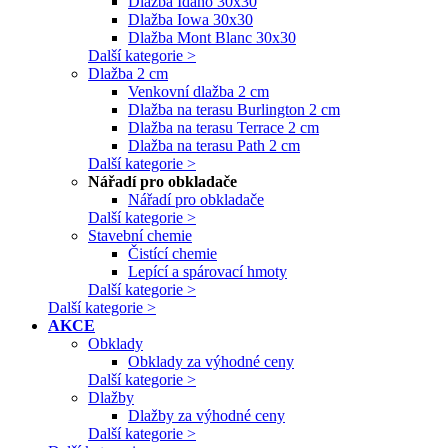
Dlažba Idaho 30x30
Dlažba Iowa 30x30
Dlažba Mont Blanc 30x30
Další kategorie >
Dlažba 2 cm
Venkovní dlažba 2 cm
Dlažba na terasu Burlington 2 cm
Dlažba na terasu Terrace 2 cm
Dlažba na terasu Path 2 cm
Další kategorie >
Nářadí pro obkladače
Nářadí pro obkladače
Další kategorie >
Stavební chemie
Čistící chemie
Lepící a spárovací hmoty
Další kategorie >
Další kategorie >
AKCE
Obklady
Obklady za výhodné ceny
Další kategorie >
Dlažby
Dlažby za výhodné ceny
Další kategorie >