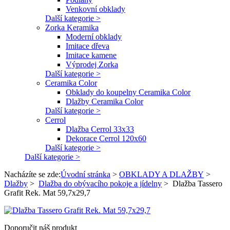
Venkovní obklady
Další kategorie >
Zorka Keramika
Moderní obklady
Imitace dřeva
Imitace kamene
Výprodej Zorka
Další kategorie >
Ceramika Color
Obklady do koupelny Ceramika Color
Dlažby Ceramika Color
Další kategorie >
Cerrol
Dlažba Cerrol 33x33
Dekorace Cerrol 120x60
Další kategorie >
Další kategorie >
Nacházíte se zde:
Úvodní stránka
>
OBKLADY A DLAŽBY
>
Dlažby
>
Dlažba do obývacího pokoje a jídelny
>
Dlažba Tassero
Grafit Rek. Mat 59,7x29,7
Doporučit náš produkt