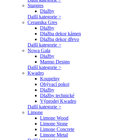
Stargres
Dlažby
Další kategorie >
Ceramika Gres
Dlažby
Dlažba dekor kámen
Dlažba dekor dřevo
Další kategorie >
Nowa Gala
Dlažby
Marmo Design
Další kategorie >
Kwadro
Koupelny
Obývací pokoj
Dlažby
Dlažby technické
Výprodej Kwadro
Další kategorie >
Limone
Limone Wood
Limone Stone
Limone Concrete
Limone Metal