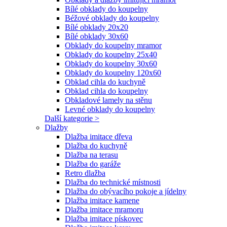
Bílé obklady do koupelny
Béžové obklady do koupelny
Bílé obklady 20x20
Bílé obklady 30x60
Obklady do koupelny mramor
Obklady do koupelny 25x40
Obklady do koupelny 30x60
Obklady do koupelny 120x60
Obklad cihla do kuchyně
Obklad cihla do koupelny
Obkladové lamely na stěnu
Levné obklady do koupelny
Další kategorie >
Dlažby
Dlažba imitace dřeva
Dlažba do kuchyně
Dlažba na terasu
Dlažba do garáže
Retro dlažba
Dlažba do technické místnosti
Dlažba do obývacího pokoje a jídelny
Dlažba imitace kamene
Dlažba imitace mramoru
Dlažba imitace pískovec