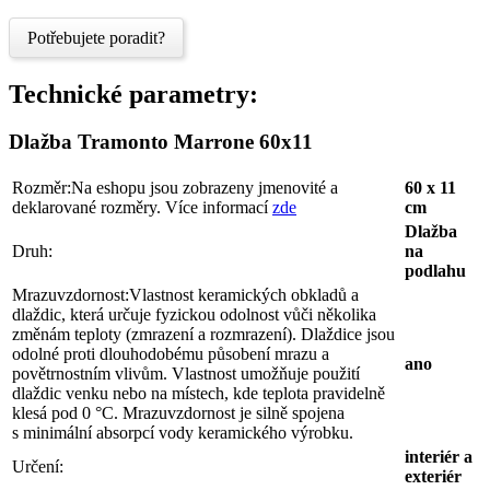
Potřebujete poradit?
Technické parametry:
Dlažba Tramonto Marrone 60x11
Rozměr:
Na eshopu jsou zobrazeny jmenovité a
60 x 11
deklarované rozměry. Více informací
zde
cm
Dlažba
Druh:
na
podlahu
Mrazuvzdornost:
Vlastnost keramických obkladů a
dlaždic, která určuje fyzickou odolnost vůči několika
změnám teploty (zmrazení a rozmrazení). Dlaždice jsou
odolné proti dlouhodobému působení mrazu a
ano
povětrnostním vlivům. Vlastnost umožňuje použití
dlaždic venku nebo na místech, kde teplota pravidelně
klesá pod 0 °C. Mrazuvzdornost je silně spojena
s minimální absorpcí vody keramického výrobku.
interiér a
Určení:
exteriér