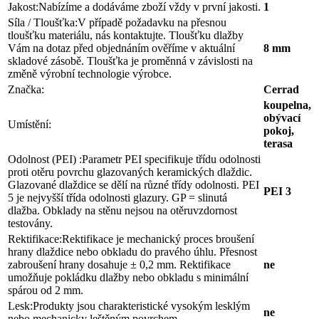
Jakost:
Nabízíme a dodáváme zboží vždy v první jakosti.
1
Síla / Tloušťka:
V případě požadavku na přesnou
tloušťku materiálu, nás kontaktujte. Tloušťku dlažby
Vám na dotaz před objednáním ověříme v aktuální
8 mm
skladové zásobě. Tloušťka je proměnná v závislosti na
změně výrobní technologie výrobce.
Značka:
Cerrad
koupelna,
obývací
Umístění:
pokoj,
terasa
Odolnost (PEI) :
Parametr PEI specifikuje třídu odolnosti
proti otěru povrchu glazovaných keramických dlaždic.
Glazované dlaždice se dělí na různé třídy odolnosti. PEI
PEI 3
5 je nejvyšší třída odolnosti glazury. GP = slinutá
dlažba. Obklady na stěnu nejsou na otěruvzdornost
testovány.
Rektifikace:
Rektifikace je mechanický proces broušení
hrany dlaždice nebo obkladu do pravého úhlu. Přesnost
zabroušení hrany dosahuje ± 0,2 mm. Rektifikace
ne
umožňuje pokládku dlažby nebo obkladu s minimální
spárou od 2 mm.
Lesk:
Produkty jsou charakteristické vysokým lesklým
ne
nebo mechanicky leštěným povrchem.