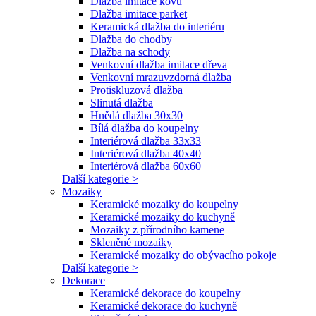
Dlažba imitace kovu
Dlažba imitace parket
Keramická dlažba do interiéru
Dlažba do chodby
Dlažba na schody
Venkovní dlažba imitace dřeva
Venkovní mrazuvzdorná dlažba
Protiskluzová dlažba
Slinutá dlažba
Hnědá dlažba 30x30
Bílá dlažba do koupelny
Interiérová dlažba 33x33
Interiérová dlažba 40x40
Interiérová dlažba 60x60
Další kategorie >
Mozaiky
Keramické mozaiky do koupelny
Keramické mozaiky do kuchyně
Mozaiky z přírodního kamene
Skleněné mozaiky
Keramické mozaiky do obývacího pokoje
Další kategorie >
Dekorace
Keramické dekorace do koupelny
Keramické dekorace do kuchyně