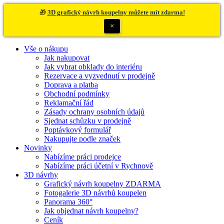
🎁
3D grafický návrh koupelny můžete mít zdarma!
×
Vše o nákupu
Jak nakupovat
Jak vybrat obklady do interiéru
Rezervace a vyzvednutí v prodejně
Doprava a platba
Obchodní podmínky
Reklamační řád
Zásady ochrany osobních údajů
Sjednat schůzku v prodejně
Poptávkový formulář
Nakupujte podle značek
Novinky
Nabízíme práci prodejce
Nabízíme práci účetní v Rychnově
3D návrhy
Grafický návrh koupelny ZDARMA
Fotogalerie 3D návrhů koupelen
Panorama 360°
Jak objednat návrh koupelny?
Ceník