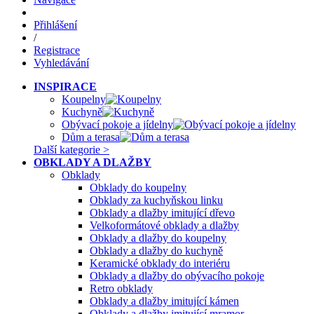
Přihlášení
/
Registrace
Vyhledávání
INSPIRACE
Koupelny
Kuchyně
Obývací pokoje a jídelny
Dům a terasa
Další kategorie >
OBKLADY A DLAŽBY
Obklady
Obklady do koupelny
Obklady za kuchyňskou linku
Obklady a dlažby imitující dřevo
Velkoformátové obklady a dlažby
Obklady a dlažby do koupelny
Obklady a dlažby do kuchyně
Keramické obklady do interiéru
Obklady a dlažby do obývacího pokoje
Retro obklady
Obklady a dlažby imitující kámen
Obklady a dlažby imitující mramor