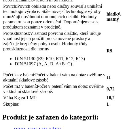
Povrch:
Povrch obkladu nebo dlažby souvisí s unikátní
technologií výrobce. Stále novější technologie výroby
hladký,
umožňují dosáhnout ohromujících detailů. Hodnoty
matný
parametru jsou pouze orientační. Doporučujeme se s
produktem seznámit v prodejně.
Protiskluznost:
Vlastnost povrchu dlaždic, která určuje
vhodnost jejich použití pro stanovené prostory a
zajišťuje bezpečný pohyb osob. Hodnoty třídy
protiskluznosti dle normy
R9
DIN 51130 (R9, R10, R11, R12, R13)
DIN 51097 (A, A+B, A+B+C).
Počet ks v balení:
Počet v balení vám na dotaz ověříme v
11
aktuální skladové zásobě.
Počet m2 v balení:
Počet v balení vám na dotaz ověříme
0,72
v aktuální skladové zásobě.
Váha Kg za 1 MJ:
18,2
Skupina:
1
Produkt je zařazen do kategorií: