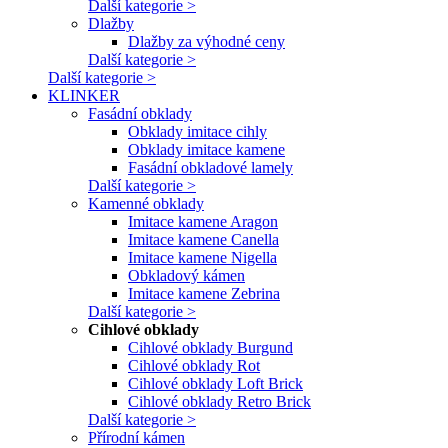
Další kategorie >
Dlažby
Dlažby za výhodné ceny
Další kategorie >
Další kategorie >
KLINKER
Fasádní obklady
Obklady imitace cihly
Obklady imitace kamene
Fasádní obkladové lamely
Další kategorie >
Kamenné obklady
Imitace kamene Aragon
Imitace kamene Canella
Imitace kamene Nigella
Obkladový kámen
Imitace kamene Zebrina
Další kategorie >
Cihlové obklady
Cihlové obklady Burgund
Cihlové obklady Rot
Cihlové obklady Loft Brick
Cihlové obklady Retro Brick
Další kategorie >
Přírodní kámen