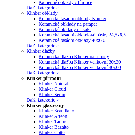
Kamenné obklady z břidlice
Další kategorie >
Klinker obklady
Keramické fasádní obklady Klinker
Keramické obklady na parapet
Keramické obklady na sokl
Keramické fasádní obkladové pásky 24,5x6,5
Keramické fasádní obklady 40x6,6
Další kategorie >
Klinker dlažby
Keramická dlažba Klinker na schody
Keramická dlažba Klinker venkovní 30x30
Keramická dlažba Klinker venkovní 30x60
Další kategorie >
Klinker přírodní
Klinker Natural
Klinker Cloud
Klinker Semir
Další kategorie >
Klinker glazovaný
Klinker Scandiano
Klinker Arteon
Klinker Taurus
Klinker Bazalto
Klinker Cotto