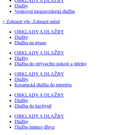
OBKLADY A DLAŽBY
Dlažby
Venkovní mrazuvzdorná dlažba
+ Zobrazit vše
- Zobrazit méně
OBKLADY A DLAŽBY
Dlažby
Dlažba na terasu
OBKLADY A DLAŽBY
Dlažby
Dlažba do obývacího pokoje a jídelny
OBKLADY A DLAŽBY
Dlažby
Keramická dlažba do interiéru
OBKLADY A DLAŽBY
Dlažby
Dlažba do kuchyně
OBKLADY A DLAŽBY
Dlažby
Dlažba imitace dřeva