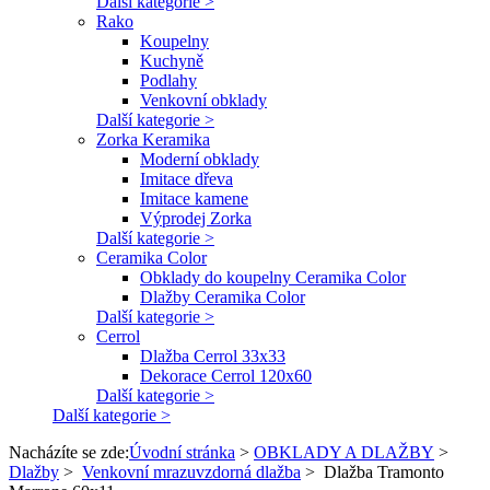
Další kategorie >
Rako
Koupelny
Kuchyně
Podlahy
Venkovní obklady
Další kategorie >
Zorka Keramika
Moderní obklady
Imitace dřeva
Imitace kamene
Výprodej Zorka
Další kategorie >
Ceramika Color
Obklady do koupelny Ceramika Color
Dlažby Ceramika Color
Další kategorie >
Cerrol
Dlažba Cerrol 33x33
Dekorace Cerrol 120x60
Další kategorie >
Další kategorie >
Nacházíte se zde:
Úvodní stránka
>
OBKLADY A DLAŽBY
>
Dlažby
>
Venkovní mrazuvzdorná dlažba
>
Dlažba Tramonto