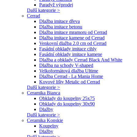
Paradyž výprodej
Další kategorie >
Cerrad
Dlažba imitace dřeva
Dlažba imitace betonu
Dlažba imitace mramoru od Cerrad
Dlažba imitace kamene od Cerrad
Venkovní dlažba 2.0 cm od Cerrad
Fasádní obklady imitace cihly
Fasádní obklady imitace kamene
Dlažba a obklady Cerrad Black And White
Dlažba na schody V-shaped
Velkoformátová dlažba Ultime
Dlažba Cerrad - La Mania Home
Kovové lišty Metalic od Cerrad
Další kategorie >
Ceramika Bianca
Obklady do koupelny 25x75
Obklady do koupelny 30x90
Dlažby
Další kategorie >
Ceramika Konskie
Koupelny
Dlažby
Další kategorie >