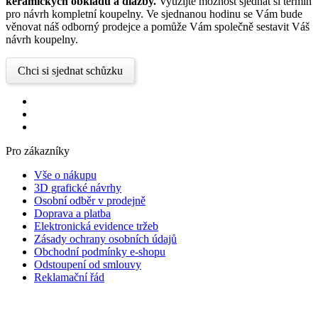
keramických obkladů a dlažby.
Využijte možnost sjednat si termín
pro návrh kompletní koupelny. Ve sjednanou hodinu se Vám bude
věnovat náš odborný prodejce a pomůže Vám společně sestavit Váš
návrh koupelny.
Chci si sjednat schůzku
Pro zákazníky
Vše o nákupu
3D grafické návrhy
Osobní odběr v prodejně
Doprava a platba
Elektronická evidence tržeb
Zásady ochrany osobních údajů
Obchodní podmínky e-shopu
Odstoupení od smlouvy
Reklamační řád