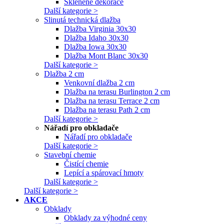
Skleněné dekorace
Další kategorie >
Slinutá technická dlažba
Dlažba Virginia 30x30
Dlažba Idaho 30x30
Dlažba Iowa 30x30
Dlažba Mont Blanc 30x30
Další kategorie >
Dlažba 2 cm
Venkovní dlažba 2 cm
Dlažba na terasu Burlington 2 cm
Dlažba na terasu Terrace 2 cm
Dlažba na terasu Path 2 cm
Další kategorie >
Nářadí pro obkladače
Nářadí pro obkladače
Další kategorie >
Stavební chemie
Čistící chemie
Lepící a spárovací hmoty
Další kategorie >
Další kategorie >
AKCE
Obklady
Obklady za výhodné ceny