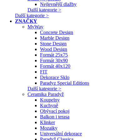
Nejlevnější dlažby
Další kategorie >
Další kategorie >
ZNAČKY
MyWay
Concrete Design
Marble Design
Stone Design
Wood Design
Formát 25x75
Formát 30x90
Formát 40x120
FIT
Dekorace Sklo
Paradyz Special Editions
Další kategorie >
Ceramika Paradyž
Koupelny
Kuchyně
Obývací pokoj
Balkon i terasa
Klinker
Mozaiky
Universální dekorace
Paradyž Classica