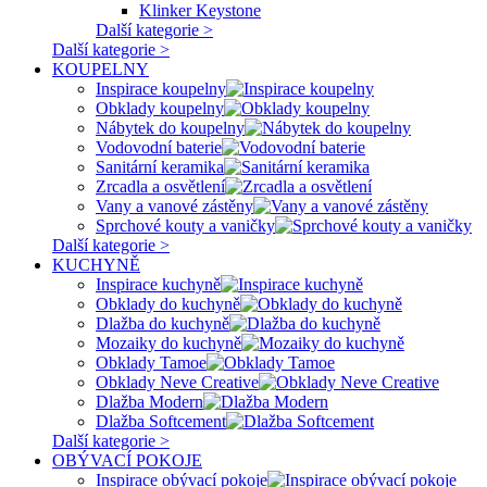
Klinker Keystone
Další kategorie >
Další kategorie >
KOUPELNY
Inspirace koupelny
Obklady koupelny
Nábytek do koupelny
Vodovodní baterie
Sanitární keramika
Zrcadla a osvětlení
Vany a vanové zástěny
Sprchové kouty a vaničky
Další kategorie >
KUCHYNĚ
Inspirace kuchyně
Obklady do kuchyně
Dlažba do kuchyně
Mozaiky do kuchyně
Obklady Tamoe
Obklady Neve Creative
Dlažba Modern
Dlažba Softcement
Další kategorie >
OBÝVACÍ POKOJE
Inspirace obývací pokoje