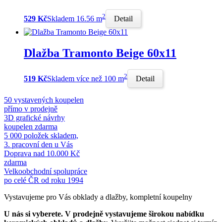
2
529 Kč
Skladem 16.56 m
Detail
Dlažba Tramonto Beige 60x11
2
519 Kč
Skladem více než 100 m
Detail
50 vystavených koupelen
přímo v prodejně
3D grafické návrhy
koupelen zdarma
5 000 položek skladem,
3. pracovní den u Vás
Doprava nad 10.000 Kč
zdarma
Velkoobchodní spolupráce
po celé ČR od roku 1994
Vystavujeme pro Vás obklady a dlažby, kompletní koupelny
U nás si vyberete.
V prodejně vystavujeme širokou nabídku