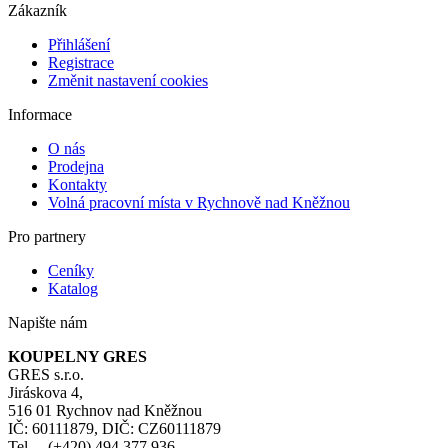
Zákazník
Přihlášení
Registrace
Změnit nastavení cookies
Informace
O nás
Prodejna
Kontakty
Volná pracovní místa v Rychnově nad Kněžnou
Pro partnery
Ceníky
Katalog
Napište nám
KOUPELNY GRES
GRES s.r.o.
Jiráskova 4,
516 01 Rychnov nad Kněžnou
IČ: 60111879, DIČ: CZ60111879
Tel. (+420) 494 377 936