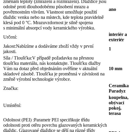
změnám teploty (zmrazení a rozmrazení). Dlaždice jsou
odolné proti dlouhodobému působení mrazu a
ano
povětrnostním vlivům. Vlastnost umožňuje použití
dlaždic venku nebo na místech, kde teplota pravidelně
klesá pod 0 °C. Mrazuvzdornost je silně spojena
s minimální absorpcí vody keramického výrobku.
interiér a
Určení:
exteriér
Jakost:
Nabízíme a dodáváme zboží vždy v první
1
jakosti.
Síla / Tloušťka:
V případě požadavku na přesnou
tloušťku materiálu, nás kontaktujte. Tloušťku dlažby
Vám na dotaz před objednáním ověříme v aktuální
10 mm
skladové zásobě. Tloušťka je proměnná v závislosti na
změně výrobní technologie výrobce.
Ceramika
Značka:
Paradyz
koupelna,
obývací
Umístění:
pokoj,
terasa
Odolnost (PEI) :
Parametr PEI specifikuje třídu
odolnosti proti otěru povrchu glazovaných keramických
dlaždic. Glazované dlaždice se dělí na různé třídy