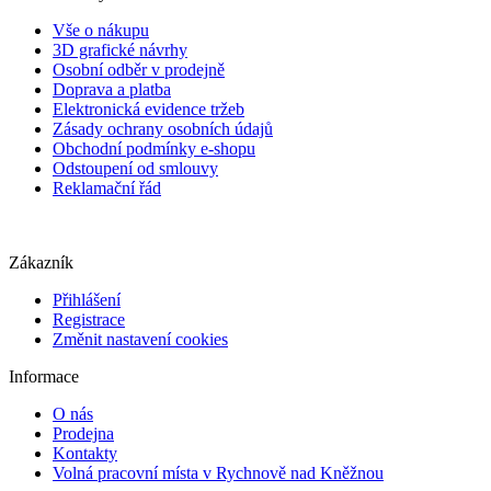
Vše o nákupu
3D grafické návrhy
Osobní odběr v prodejně
Doprava a platba
Elektronická evidence tržeb
Zásady ochrany osobních údajů
Obchodní podmínky e-shopu
Odstoupení od smlouvy
Reklamační řád
Zákazník
Přihlášení
Registrace
Změnit nastavení cookies
Informace
O nás
Prodejna
Kontakty
Volná pracovní místa v Rychnově nad Kněžnou