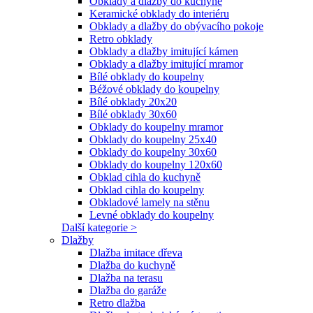
Obklady a dlažby do kuchyně
Keramické obklady do interiéru
Obklady a dlažby do obývacího pokoje
Retro obklady
Obklady a dlažby imitující kámen
Obklady a dlažby imitující mramor
Bílé obklady do koupelny
Béžové obklady do koupelny
Bílé obklady 20x20
Bílé obklady 30x60
Obklady do koupelny mramor
Obklady do koupelny 25x40
Obklady do koupelny 30x60
Obklady do koupelny 120x60
Obklad cihla do kuchyně
Obklad cihla do koupelny
Obkladové lamely na stěnu
Levné obklady do koupelny
Další kategorie >
Dlažby
Dlažba imitace dřeva
Dlažba do kuchyně
Dlažba na terasu
Dlažba do garáže
Retro dlažba