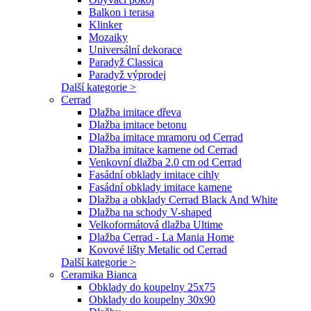
Balkon i terasa
Klinker
Mozaiky
Universální dekorace
Paradyž Classica
Paradyž výprodej
Další kategorie >
Cerrad
Dlažba imitace dřeva
Dlažba imitace betonu
Dlažba imitace mramoru od Cerrad
Dlažba imitace kamene od Cerrad
Venkovní dlažba 2.0 cm od Cerrad
Fasádní obklady imitace cihly
Fasádní obklady imitace kamene
Dlažba a obklady Cerrad Black And White
Dlažba na schody V-shaped
Velkoformátová dlažba Ultime
Dlažba Cerrad - La Mania Home
Kovové lišty Metalic od Cerrad
Další kategorie >
Ceramika Bianca
Obklady do koupelny 25x75
Obklady do koupelny 30x90