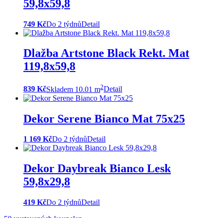
59,8x59,8
749 Kč
Do 2 týdnů
Detail
Dlažba Artstone Black Rekt. Mat
119,8x59,8
2
839 Kč
Skladem 10.01 m
Detail
Dekor Serene Bianco Mat 75x25
1 169 Kč
Do 2 týdnů
Detail
Dekor Daybreak Bianco Lesk
59,8x29,8
419 Kč
Do 2 týdnů
Detail