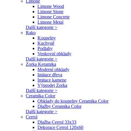
Limone
Limone Wood
Limone Stone
Limone Concrete
Limone Metal
Další kategorie >
Rako
Koupelny
Kuchyně
Podlahy
Venkovní obklady
Další kategorie >
Zorka Keramika
Moderní obklady
Imitace dřeva
Imitace kamene
Výprodej Zorka
Další kategorie >
Ceramika Color
Obklady do koupelny Ceramika Color
Dlažby Ceramika Color
Další kategorie >
Cerrol
Dlažba Cerrol 33x33
Dekorace Cerrol 120x60