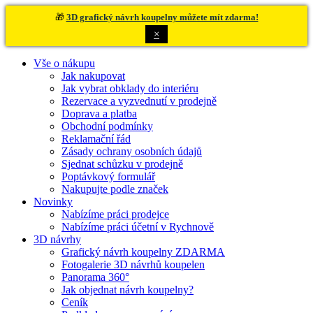
🎁
3D grafický návrh koupelny můžete mít zdarma!
×
Vše o nákupu
Jak nakupovat
Jak vybrat obklady do interiéru
Rezervace a vyzvednutí v prodejně
Doprava a platba
Obchodní podmínky
Reklamační řád
Zásady ochrany osobních údajů
Sjednat schůzku v prodejně
Poptávkový formulář
Nakupujte podle značek
Novinky
Nabízíme práci prodejce
Nabízíme práci účetní v Rychnově
3D návrhy
Grafický návrh koupelny ZDARMA
Fotogalerie 3D návrhů koupelen
Panorama 360°
Jak objednat návrh koupelny?
Ceník