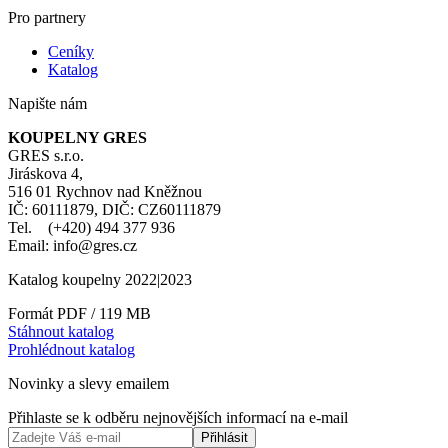
Pro partnery
Ceníky
Katalog
Napište nám
KOUPELNY GRES
GRES s.r.o.
Jiráskova 4,
516 01 Rychnov nad Kněžnou
IČ: 60111879, DIČ: CZ60111879
Tel. (+420) 494 377 936
Email: info@gres.cz
Katalog koupelny 2022|2023
Formát PDF / 119 MB
Stáhnout katalog
Prohlédnout katalog
Novinky a slevy emailem
Přihlaste se k odběru nejnovějších informací na e-mail
Přihlásit