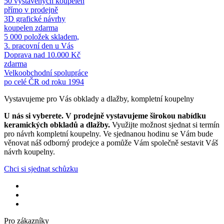
50 vystavených koupelen
přímo v prodejně
3D grafické návrhy
koupelen zdarma
5 000 položek skladem,
3. pracovní den u Vás
Doprava nad 10.000 Kč
zdarma
Velkoobchodní spolupráce
po celé ČR od roku 1994
Vystavujeme pro Vás obklady a dlažby, kompletní koupelny
U nás si vyberete.
V prodejně vystavujeme širokou nabídku
keramických obkladů a dlažby.
Využijte možnost sjednat si termín
pro návrh kompletní koupelny. Ve sjednanou hodinu se Vám bude
věnovat náš odborný prodejce a pomůže Vám společně sestavit Váš
návrh koupelny.
Chci si sjednat schůzku
Pro zákazníky