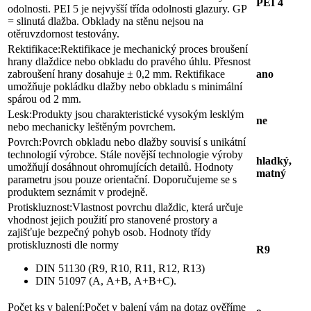
PEI 4
odolnosti. PEI 5 je nejvyšší třída odolnosti glazury. GP
= slinutá dlažba. Obklady na stěnu nejsou na
otěruvzdornost testovány.
Rektifikace:
Rektifikace je mechanický proces broušení
hrany dlaždice nebo obkladu do pravého úhlu. Přesnost
zabroušení hrany dosahuje ± 0,2 mm. Rektifikace
ano
umožňuje pokládku dlažby nebo obkladu s minimální
spárou od 2 mm.
Lesk:
Produkty jsou charakteristické vysokým lesklým
ne
nebo mechanicky leštěným povrchem.
Povrch:
Povrch obkladu nebo dlažby souvisí s unikátní
technologií výrobce. Stále novější technologie výroby
hladký,
umožňují dosáhnout ohromujících detailů. Hodnoty
matný
parametru jsou pouze orientační. Doporučujeme se s
produktem seznámit v prodejně.
Protiskluznost:
Vlastnost povrchu dlaždic, která určuje
vhodnost jejich použití pro stanovené prostory a
zajišťuje bezpečný pohyb osob. Hodnoty třídy
protiskluznosti dle normy
R9
DIN 51130 (R9, R10, R11, R12, R13)
DIN 51097 (A, A+B, A+B+C).
Počet ks v balení:
Počet v balení vám na dotaz ověříme