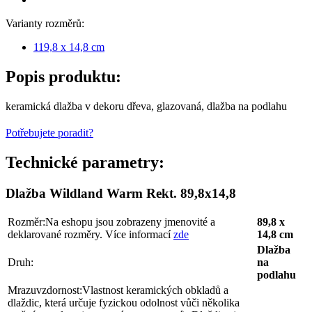
Varianty rozměrů:
119,8 x 14,8 cm
Popis produktu:
keramická dlažba v dekoru dřeva, glazovaná, dlažba na podlahu
Potřebujete poradit?
Technické parametry:
Dlažba Wildland Warm Rekt. 89,8x14,8
Rozměr:
Na eshopu jsou zobrazeny jmenovité a
89,8 x
deklarované rozměry. Více informací
zde
14,8 cm
Dlažba
Druh:
na
podlahu
Mrazuvzdornost:
Vlastnost keramických obkladů a
dlaždic, která určuje fyzickou odolnost vůči několika