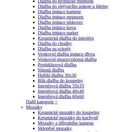
Dlažba do technické místnosti
Dlažba do obývacího pokoje a jídelny
Dlažba imitace kamene
Dlažba imitace mramoru
Dlažba imitace pískovec
Dlažba imitace kovu
Dlažba imitace parket
Keramická dlažba do interiéru
Dlažba do chodby
Dlažba na schody
Venkovní dlažba imitace dřeva
Venkovní mrazuvzdorná dlažba
Protiskluzová dlažba
Slinutá dlažba
Hnědá dlažba 30x30
Bílá dlažba do koupelny
Interiérová dlažba 33x33
Interiérová dlažba 40x40
Interiérová dlažba 60x60
Další kategorie >
Mozaiky
Keramické mozaiky do koupelny
Keramické mozaiky do kuchyně
Mozaiky z přírodního kamene
Skleněné mozaiky