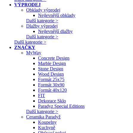
VÝPRODEJ
Obklady výprodej
Nejlevnější obklady
Další kategorie >
Dlažby výprodej
Nejlevnější dlažby
Další kategorie >
Další kategorie >
ZNAČKY
MyWay
Concrete Design
Marble Design
Stone Design
Wood Design
Formát 25x75
Formát 30x90
Formát 40x120
FIT
Dekorace Sklo
Paradyz Special Editions
Další kategorie >
Ceramika Paradyž
Koupelny
Kuchyně
Obývací pokoj