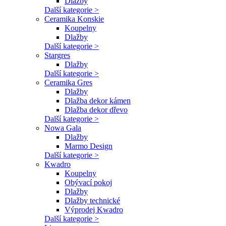
Dlažby
Další kategorie >
Ceramika Konskie
Koupelny
Dlažby
Další kategorie >
Stargres
Dlažby
Další kategorie >
Ceramika Gres
Dlažby
Dlažba dekor kámen
Dlažba dekor dřevo
Další kategorie >
Nowa Gala
Dlažby
Marmo Design
Další kategorie >
Kwadro
Koupelny
Obývací pokoj
Dlažby
Dlažby technické
Výprodej Kwadro
Další kategorie >