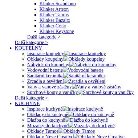
Klinker Scandiano
Klinker Arteon
Klinker Taurus
Klinker Bazalto
Klinker Cotto
Klinker Keystone
Další kategorie >
Další kategorie >
KOUPELNY
Inspirace koupelny
Obklady koupelny
Nábytek do koupelny
Vodovodní baterie
Sanitární keramika
Zrcadla a osvětlení
Vany a vanové zástěny
Sprchové kouty a vaničky
Další kategorie >
KUCHYNĚ
Inspirace kuchyně
Obklady do kuchyně
Dlažba do kuchyně
Mozaiky do kuchyně
Obklady Tamoe
Obklady Neve Creative