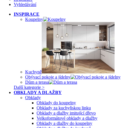
Vyhledávání
INSPIRACE
Koupelny
Kuchyně
Obývací pokoje a jídelny
Dům a terasa
Další kategorie >
OBKLADY A DLAŽBY
Obklady
Obklady do koupelny
Obklady za kuchyňskou linku
Obklady a dlažby imitující dřevo
Velkoformátové obklady a dlažby
Obklady a dlažby do koupelny