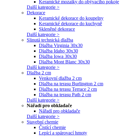
Keramické mozaiky do obývacího pokoje
Další kategorie >
Dekorace
Keramické dekorace do koupelny
Keramické dekorace do kuchyně
Skleněné dekorace
Další kategorie >
Slinutá technická dlažba
Dlažba Virginia 30x30
Dlažba Idaho 30x30
Dlažba Iowa 30x30
Dlažba Mont Blanc 30x30
Další kategorie >
Dlažba 2 cm
Venkovní dlažba 2 cm
Dlažba na terasu Burlington 2 cm
Dlažba na terasu Terrace 2 cm
Dlažba na terasu Path 2 cm
Další kategorie >
Nářadí pro obkladače
Nářadí pro obkladače
Další kategorie >
Stavební chemie
Čistící chemie
Lepící a spárovací hmoty