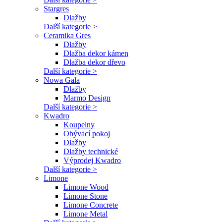
Stargres
Dlažby
Další kategorie >
Ceramika Gres
Dlažby
Dlažba dekor kámen
Dlažba dekor dřevo
Další kategorie >
Nowa Gala
Dlažby
Marmo Design
Další kategorie >
Kwadro
Koupelny
Obývací pokoj
Dlažby
Dlažby technické
Výprodej Kwadro
Další kategorie >
Limone
Limone Wood
Limone Stone
Limone Concrete
Limone Metal