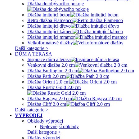
Dlažba do obývacího pokoje
Dlažba imitující beton
Retro dlažba Flamenco
Dlažba imitující dřevo
Dlažba imitující kámen
Dlažba imitující mramor
Velkoformátové dlažby
Další kategorie >
DŮM A TERASA
Inspirace dům a terasa
Venkovní dlažba 2.0 cm
Dlažba Burlington 2.0 cm
Dlažba Path 2.0 cm
Dlažba Orient 2.0 cm
Dlažba Rustic Gold 2.0 cm
Dlažba Ragaya 2.0 cm
Dlažba Cliff 2.0 cm
Další kategorie >
VÝPRODEJ
Obklady výprodej
Nejlevnější obklady
Další kategorie >
Dlažby výprodej