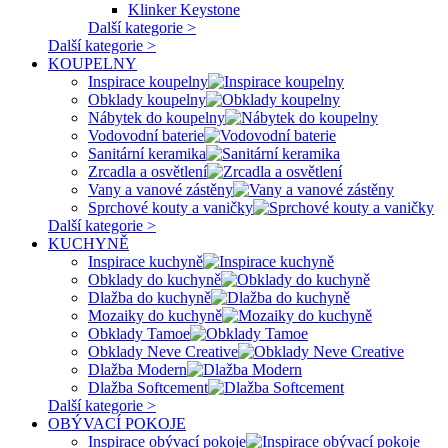
Klinker Keystone
Další kategorie >
Další kategorie >
KOUPELNY
Inspirace koupelny
Obklady koupelny
Nábytek do koupelny
Vodovodní baterie
Sanitární keramika
Zrcadla a osvětlení
Vany a vanové zástěny
Sprchové kouty a vaničky
Další kategorie >
KUCHYNĚ
Inspirace kuchyně
Obklady do kuchyně
Dlažba do kuchyně
Mozaiky do kuchyně
Obklady Tamoe
Obklady Neve Creative
Dlažba Modern
Dlažba Softcement
Další kategorie >
OBÝVACÍ POKOJE
Inspirace obývací pokoje