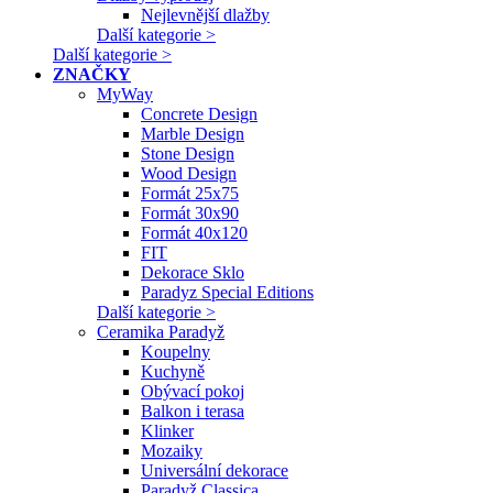
Nejlevnější dlažby
Další kategorie >
Další kategorie >
ZNAČKY
MyWay
Concrete Design
Marble Design
Stone Design
Wood Design
Formát 25x75
Formát 30x90
Formát 40x120
FIT
Dekorace Sklo
Paradyz Special Editions
Další kategorie >
Ceramika Paradyž
Koupelny
Kuchyně
Obývací pokoj
Balkon i terasa
Klinker
Mozaiky
Universální dekorace
Paradyž Classica