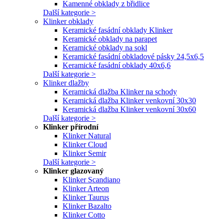
Kamenné obklady z břidlice
Další kategorie >
Klinker obklady
Keramické fasádní obklady Klinker
Keramické obklady na parapet
Keramické obklady na sokl
Keramické fasádní obkladové pásky 24,5x6,5
Keramické fasádní obklady 40x6,6
Další kategorie >
Klinker dlažby
Keramická dlažba Klinker na schody
Keramická dlažba Klinker venkovní 30x30
Keramická dlažba Klinker venkovní 30x60
Další kategorie >
Klinker přírodní
Klinker Natural
Klinker Cloud
Klinker Semir
Další kategorie >
Klinker glazovaný
Klinker Scandiano
Klinker Arteon
Klinker Taurus
Klinker Bazalto
Klinker Cotto