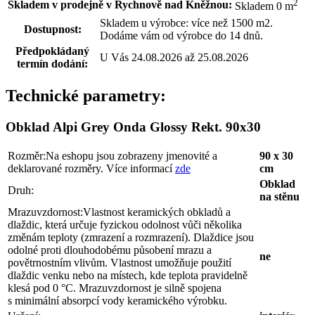
2
Skladem v prodejně v Rychnově nad Kněžnou:
Skladem 0 m
Skladem u výrobce: více než 1500 m2.
Dostupnost:
Dodáme vám od výrobce do 14 dnů.
Předpokládaný
U Vás 24.08.2026 až 25.08.2026
termín dodání:
Technické parametry:
Obklad Alpi Grey Onda Glossy Rekt. 90x30
Rozměr:
Na eshopu jsou zobrazeny jmenovité a
90 x 30
deklarované rozměry. Více informací
zde
cm
Obklad
Druh:
na stěnu
Mrazuvzdornost:
Vlastnost keramických obkladů a
dlaždic, která určuje fyzickou odolnost vůči několika
změnám teploty (zmrazení a rozmrazení). Dlaždice jsou
odolné proti dlouhodobému působení mrazu a
ne
povětrnostním vlivům. Vlastnost umožňuje použití
dlaždic venku nebo na místech, kde teplota pravidelně
klesá pod 0 °C. Mrazuvzdornost je silně spojena
s minimální absorpcí vody keramického výrobku.