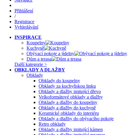
Přihlášení
/
Registrace
Vyhledávání
INSPIRACE
Koupelny
Kuchyně
Obývací pokoje a jídelny
Dům a terasa
Další kategorie >
OBKLADY A DLAŽBY
Obklady
Obklady do koupelny
Obklady za kuchyňskou linku
Obklady a dlažby imitující dřevo
Velkoformátové obklady a dlažby
Obklady a dlažby do koupelny
Obklady a dlažby do kuchyně
Keramické obklady do interiéru
Obklady a dlažby do obývacího pokoje
Retro obklady
Obklady a dlažby imitující kámen
Obklady a dlažby imitující mramor