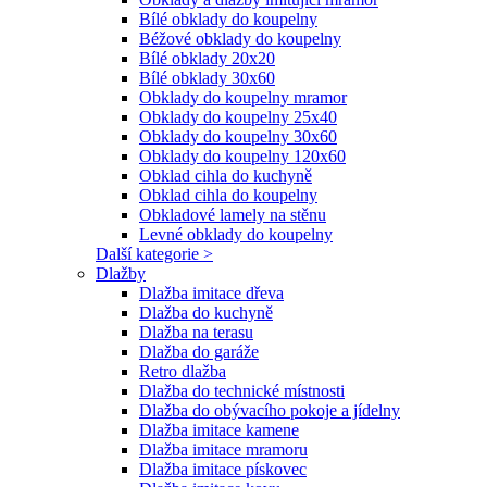
Bílé obklady do koupelny
Béžové obklady do koupelny
Bílé obklady 20x20
Bílé obklady 30x60
Obklady do koupelny mramor
Obklady do koupelny 25x40
Obklady do koupelny 30x60
Obklady do koupelny 120x60
Obklad cihla do kuchyně
Obklad cihla do koupelny
Obkladové lamely na stěnu
Levné obklady do koupelny
Další kategorie >
Dlažby
Dlažba imitace dřeva
Dlažba do kuchyně
Dlažba na terasu
Dlažba do garáže
Retro dlažba
Dlažba do technické místnosti
Dlažba do obývacího pokoje a jídelny
Dlažba imitace kamene
Dlažba imitace mramoru
Dlažba imitace pískovec