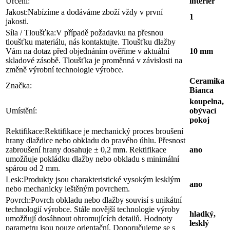
Určení:
interiér
Jakost:
Nabízíme a dodáváme zboží vždy v první
1
jakosti.
Síla / Tloušťka:
V případě požadavku na přesnou
tloušťku materiálu, nás kontaktujte. Tloušťku dlažby
Vám na dotaz před objednáním ověříme v aktuální
10 mm
skladové zásobě. Tloušťka je proměnná v závislosti na
změně výrobní technologie výrobce.
Ceramika
Značka:
Bianca
koupelna,
Umístění:
obývací
pokoj
Rektifikace:
Rektifikace je mechanický proces broušení
hrany dlaždice nebo obkladu do pravého úhlu. Přesnost
zabroušení hrany dosahuje ± 0,2 mm. Rektifikace
ano
umožňuje pokládku dlažby nebo obkladu s minimální
spárou od 2 mm.
Lesk:
Produkty jsou charakteristické vysokým lesklým
ano
nebo mechanicky leštěným povrchem.
Povrch:
Povrch obkladu nebo dlažby souvisí s unikátní
technologií výrobce. Stále novější technologie výroby
hladký,
umožňují dosáhnout ohromujících detailů. Hodnoty
lesklý
parametru jsou pouze orientační. Doporučujeme se s