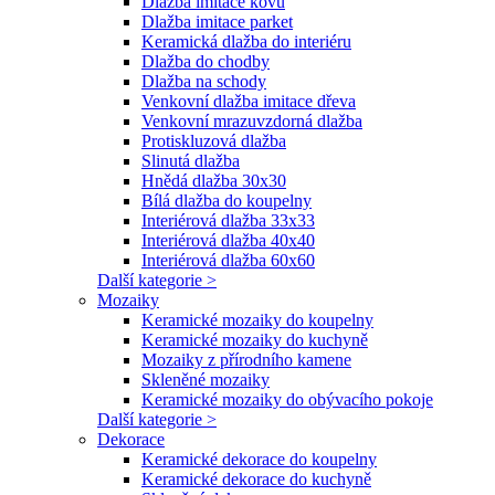
Dlažba imitace kovu
Dlažba imitace parket
Keramická dlažba do interiéru
Dlažba do chodby
Dlažba na schody
Venkovní dlažba imitace dřeva
Venkovní mrazuvzdorná dlažba
Protiskluzová dlažba
Slinutá dlažba
Hnědá dlažba 30x30
Bílá dlažba do koupelny
Interiérová dlažba 33x33
Interiérová dlažba 40x40
Interiérová dlažba 60x60
Další kategorie >
Mozaiky
Keramické mozaiky do koupelny
Keramické mozaiky do kuchyně
Mozaiky z přírodního kamene
Skleněné mozaiky
Keramické mozaiky do obývacího pokoje
Další kategorie >
Dekorace
Keramické dekorace do koupelny
Keramické dekorace do kuchyně