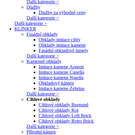
Další kategorie >
Dlažby
Dlažby za výhodné ceny
Další kategorie >
Další kategorie >
KLINKER
Fasádní obklady
Obklady imitace cihly
Obklady imitace kamene
Fasádní obkladové lamely
Další kategorie >
Kamenné obklady
Imitace kamene Aragon
Imitace kamene Canella
Imitace kamene Nigella
Obkladový kámen
Imitace kamene Zebrina
Další kategorie >
Cihlové obklady
Cihlové obklady Burgund
Cihlové obklady Rot
Cihlové obklady Loft Brick
Cihlové obklady Retro Brick
Další kategorie >
Přírodní kámen