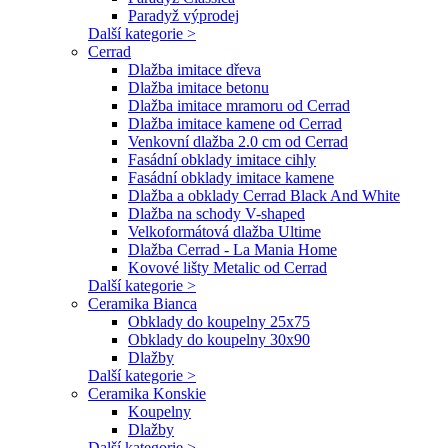
Paradyž výprodej
Další kategorie >
Cerrad
Dlažba imitace dřeva
Dlažba imitace betonu
Dlažba imitace mramoru od Cerrad
Dlažba imitace kamene od Cerrad
Venkovní dlažba 2.0 cm od Cerrad
Fasádní obklady imitace cihly
Fasádní obklady imitace kamene
Dlažba a obklady Cerrad Black And White
Dlažba na schody V-shaped
Velkoformátová dlažba Ultime
Dlažba Cerrad - La Mania Home
Kovové lišty Metalic od Cerrad
Další kategorie >
Ceramika Bianca
Obklady do koupelny 25x75
Obklady do koupelny 30x90
Dlažby
Další kategorie >
Ceramika Konskie
Koupelny
Dlažby
Další kategorie >