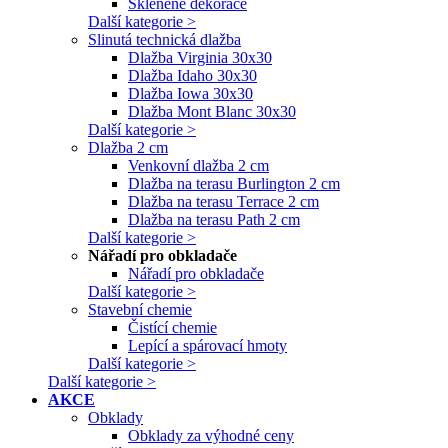
Skleněné dekorace
Další kategorie >
Slinutá technická dlažba
Dlažba Virginia 30x30
Dlažba Idaho 30x30
Dlažba Iowa 30x30
Dlažba Mont Blanc 30x30
Další kategorie >
Dlažba 2 cm
Venkovní dlažba 2 cm
Dlažba na terasu Burlington 2 cm
Dlažba na terasu Terrace 2 cm
Dlažba na terasu Path 2 cm
Další kategorie >
Nářadí pro obkladače
Nářadí pro obkladače
Další kategorie >
Stavební chemie
Čistící chemie
Lepící a spárovací hmoty
Další kategorie >
Další kategorie >
AKCE
Obklady
Obklady za výhodné ceny