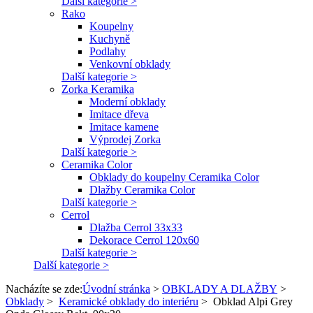
Další kategorie >
Rako
Koupelny
Kuchyně
Podlahy
Venkovní obklady
Další kategorie >
Zorka Keramika
Moderní obklady
Imitace dřeva
Imitace kamene
Výprodej Zorka
Další kategorie >
Ceramika Color
Obklady do koupelny Ceramika Color
Dlažby Ceramika Color
Další kategorie >
Cerrol
Dlažba Cerrol 33x33
Dekorace Cerrol 120x60
Další kategorie >
Další kategorie >
Nacházíte se zde:
Úvodní stránka
>
OBKLADY A DLAŽBY
>
Obklady
>
Keramické obklady do interiéru
>
Obklad Alpi Grey