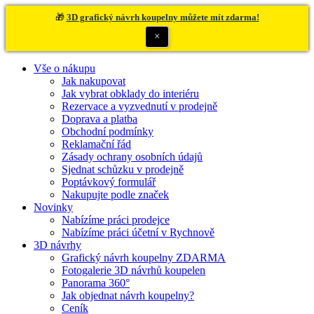
🎁
3D grafický návrh koupelny můžete mít zdarma!
×
Vše o nákupu
Jak nakupovat
Jak vybrat obklady do interiéru
Rezervace a vyzvednutí v prodejně
Doprava a platba
Obchodní podmínky
Reklamační řád
Zásady ochrany osobních údajů
Sjednat schůzku v prodejně
Poptávkový formulář
Nakupujte podle značek
Novinky
Nabízíme práci prodejce
Nabízíme práci účetní v Rychnově
3D návrhy
Grafický návrh koupelny ZDARMA
Fotogalerie 3D návrhů koupelen
Panorama 360°
Jak objednat návrh koupelny?
Ceník