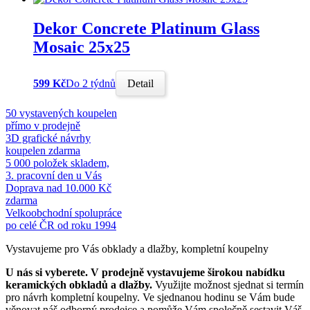
Dekor Concrete Platinum Glass
Mosaic 25x25
599 Kč
Do 2 týdnů
Detail
50 vystavených koupelen
přímo v prodejně
3D grafické návrhy
koupelen zdarma
5 000 položek skladem,
3. pracovní den u Vás
Doprava nad 10.000 Kč
zdarma
Velkoobchodní spolupráce
po celé ČR od roku 1994
Vystavujeme pro Vás obklady a dlažby, kompletní koupelny
U nás si vyberete.
V prodejně vystavujeme širokou nabídku
keramických obkladů a dlažby.
Využijte možnost sjednat si termín
pro návrh kompletní koupelny. Ve sjednanou hodinu se Vám bude
věnovat náš odborný prodejce a pomůže Vám společně sestavit Váš