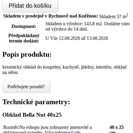
Přidat do košíku
2
Skladem v prodejně v Rychnově nad Kněžnou:
Skladem 57 m
Skladem u výrobce: 143,8 m2. Dodáme vám
Dostupnost:
od výrobce do 14 dnů.
Předpokládaný
U Vás 12.08.2026 až 13.08.2026
termín dodání:
Popis produktu:
keramický obklad do koupelny, kuchyně, jídelny, interiéru, obklad
na stěnu
Potřebujete poradit?
Technické parametry:
Obklad Bella Nut 40x25
Rozměr:
Na eshopu jsou zobrazeny jmenovité a
40 x 25
deklarované rozměry. Více informací
zde
cm