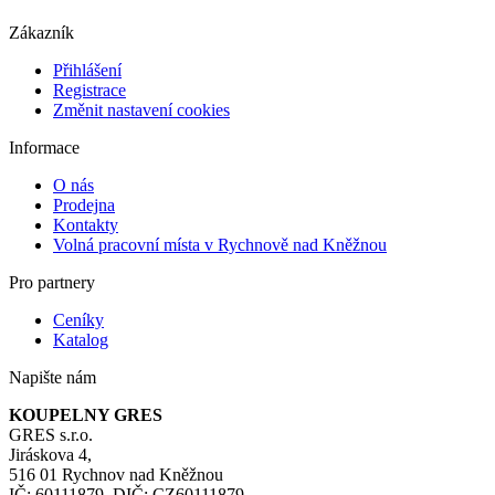
Zákazník
Přihlášení
Registrace
Změnit nastavení cookies
Informace
O nás
Prodejna
Kontakty
Volná pracovní místa v Rychnově nad Kněžnou
Pro partnery
Ceníky
Katalog
Napište nám
KOUPELNY GRES
GRES s.r.o.
Jiráskova 4,
516 01 Rychnov nad Kněžnou
IČ: 60111879, DIČ: CZ60111879