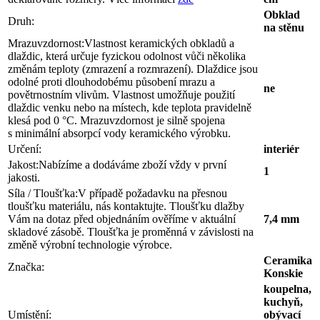
Obklad
Druh:
na stěnu
Mrazuvzdornost:
Vlastnost keramických obkladů a
dlaždic, která určuje fyzickou odolnost vůči několika
změnám teploty (zmrazení a rozmrazení). Dlaždice jsou
odolné proti dlouhodobému působení mrazu a
ne
povětrnostním vlivům. Vlastnost umožňuje použití
dlaždic venku nebo na místech, kde teplota pravidelně
klesá pod 0 °C. Mrazuvzdornost je silně spojena
s minimální absorpcí vody keramického výrobku.
Určení:
interiér
Jakost:
Nabízíme a dodáváme zboží vždy v první
1
jakosti.
Síla / Tloušťka:
V případě požadavku na přesnou
tloušťku materiálu, nás kontaktujte. Tloušťku dlažby
Vám na dotaz před objednáním ověříme v aktuální
7,4 mm
skladové zásobě. Tloušťka je proměnná v závislosti na
změně výrobní technologie výrobce.
Ceramika
Značka:
Konskie
koupelna,
kuchyň,
Umístění:
obývací