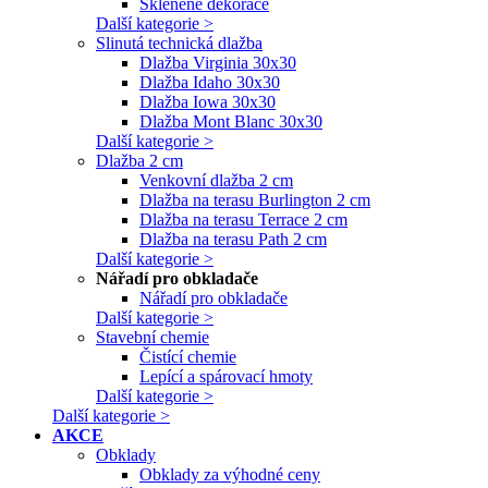
Skleněné dekorace
Další kategorie >
Slinutá technická dlažba
Dlažba Virginia 30x30
Dlažba Idaho 30x30
Dlažba Iowa 30x30
Dlažba Mont Blanc 30x30
Další kategorie >
Dlažba 2 cm
Venkovní dlažba 2 cm
Dlažba na terasu Burlington 2 cm
Dlažba na terasu Terrace 2 cm
Dlažba na terasu Path 2 cm
Další kategorie >
Nářadí pro obkladače
Nářadí pro obkladače
Další kategorie >
Stavební chemie
Čistící chemie
Lepící a spárovací hmoty
Další kategorie >
Další kategorie >
AKCE
Obklady
Obklady za výhodné ceny