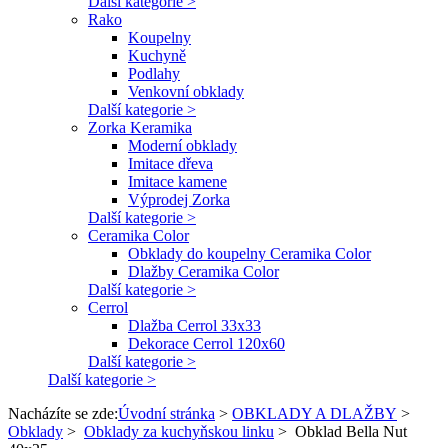
Další kategorie >
Rako
Koupelny
Kuchyně
Podlahy
Venkovní obklady
Další kategorie >
Zorka Keramika
Moderní obklady
Imitace dřeva
Imitace kamene
Výprodej Zorka
Další kategorie >
Ceramika Color
Obklady do koupelny Ceramika Color
Dlažby Ceramika Color
Další kategorie >
Cerrol
Dlažba Cerrol 33x33
Dekorace Cerrol 120x60
Další kategorie >
Další kategorie >
Nacházíte se zde:
Úvodní stránka
>
OBKLADY A DLAŽBY
>
Obklady
>
Obklady za kuchyňskou linku
>
Obklad Bella Nut