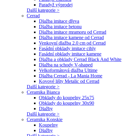
Paradyž výprodej
Další kategorie >
Cerrad
Dlažba imitace dřeva
Dlažba imitace betonu
Dlažba imitace mramoru od Cerrad
Dlažba imitace kamene od Cerrad
Venkovní dlažba 2.0 cm od Cerrad
Fasádní obklady imitace cihly
Fasádní obklady imitace kamene
Dlažba a obklady Cerrad Black And White
Dlažba na schody V-shaped
Velkoformátová dlažba Ultime
Dlažba Cerrad - La Mania Home
Kovové lišty Metalic od Cerrad
Další kategorie >
Ceramika Bianca
Obklady do koupelny 25x75
Obklady do koupelny 30x90
Dlažby
Další kategorie >
Ceramika Konskie
Koupelny
Dlažby
Další kategorie >