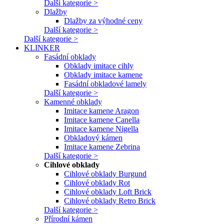
Další kategorie >
Dlažby
Dlažby za výhodné ceny
Další kategorie >
Další kategorie >
KLINKER
Fasádní obklady
Obklady imitace cihly
Obklady imitace kamene
Fasádní obkladové lamely
Další kategorie >
Kamenné obklady
Imitace kamene Aragon
Imitace kamene Canella
Imitace kamene Nigella
Obkladový kámen
Imitace kamene Zebrina
Další kategorie >
Cihlové obklady
Cihlové obklady Burgund
Cihlové obklady Rot
Cihlové obklady Loft Brick
Cihlové obklady Retro Brick
Další kategorie >
Přírodní kámen