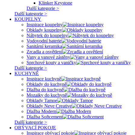
Klinker Keystone
Další kategorie >
Další kategorie >
KOUPELNY
Inspirace koupelny
Obklady koupelny
Nábytek do koupelny
Vodovodní baterie
Sanitární keramika
Zrcadla a osvětlení
Vany a vanové zástěny
Sprchové kouty a vaničky
Další kategorie >
KUCHYNĚ
Inspirace kuchyně
Obklady do kuchyně
Dlažba do kuchyně
Mozaiky do kuchyně
Obklady Tamoe
Obklady Neve Creative
Dlažba Modern
Dlažba Softcement
Další kategorie >
OBÝVACÍ POKOJE
Inspirace obývací pokoje