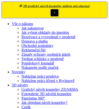
🎁
3D grafický návrh koupelny můžete mít zdarma!
×
Vše o nákupu
Jak nakupovat
Jak vybrat obklady do interiéru
Rezervace a vyzvednutí v prodejně
Doprava a platba
Obchodní podmínky
Reklamační řád
Zásady ochrany osobních údajů
Sjednat schůzku v prodejně
Poptávkový formulář
Nakupujte podle značek
Novinky
Nabízíme práci prodejce
Nabízíme práci účetní v Rychnově
3D návrhy
Grafický návrh koupelny ZDARMA
Fotogalerie 3D návrhů koupelen
Panorama 360°
Jak objednat návrh koupelny?
Ceník