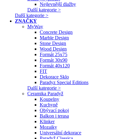
Nejlevnější dlažby
Další kategorie >
Další kategorie >
ZNAČKY
MyWay
Concrete Design
Marble Design
Stone Design
Wood Design
Formát 25x75
Formát 30x90
Formát 40x120
FIT
Dekorace Sklo
Paradyz Special Editions
Další kategorie >
Ceramika Paradyž
Koupelny
Kuchyně
Obývací pokoj
Balkon i terasa
Klinker
Mozaiky
Universální dekorace
Paradyž Classica