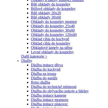
Bílé obklady do koupelny
Béžové obklady do koupelny
Bílé obklady 20x20
Bílé obklady 30x60
Obklady do koupelny mramor
Obklady do koupelny 25x40
Obklady do koupelny 30x60
Obklady do koupelny 120x60
Obklad cihla do kuchyně
Obklad cihla do koupelny
Obkladové lamely na stěnu
Levné obklady do koupelny
Další kategorie >
Dlažby
Dlažba imitace dřeva
Dlažba do kuchyně
Dlažba na terasu
Dlažba do garáže
Retro dlažba
Dlažba do technické místnosti
Dlažba do obývacího pokoje a jídelny
Dlažba imitace kamene
Dlažba imitace mramoru
Dlažba imitace pískovec