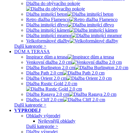
Dlažba do obývacího pokoje
Dlažba imitující beton
Retro dlažba Flamenco
Dlažba imitující dřevo
Dlažba imitující kámen
Dlažba imitující mramor
Velkoformátové dlažby
Další kategorie >
DŮM A TERASA
Inspirace dům a terasa
Venkovní dlažba 2.0 cm
Dlažba Burlington 2.0 cm
Dlažba Path 2.0 cm
Dlažba Orient 2.0 cm
Dlažba Rustic Gold 2.0 cm
Dlažba Ragaya 2.0 cm
Dlažba Cliff 2.0 cm
Další kategorie >
VÝPRODEJ
Obklady výprodej
Nejlevnější obklady
Další kategorie >
Dlažby výprodej