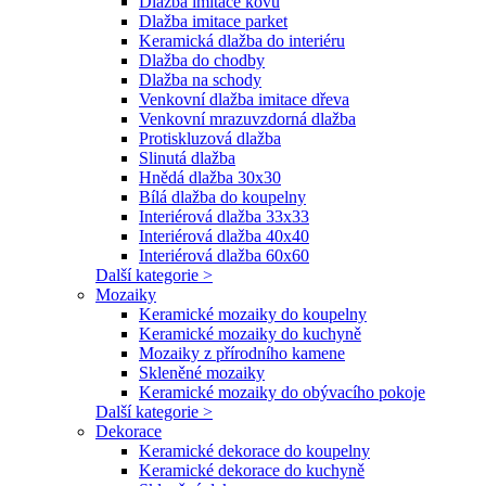
Dlažba imitace kovu
Dlažba imitace parket
Keramická dlažba do interiéru
Dlažba do chodby
Dlažba na schody
Venkovní dlažba imitace dřeva
Venkovní mrazuvzdorná dlažba
Protiskluzová dlažba
Slinutá dlažba
Hnědá dlažba 30x30
Bílá dlažba do koupelny
Interiérová dlažba 33x33
Interiérová dlažba 40x40
Interiérová dlažba 60x60
Další kategorie >
Mozaiky
Keramické mozaiky do koupelny
Keramické mozaiky do kuchyně
Mozaiky z přírodního kamene
Skleněné mozaiky
Keramické mozaiky do obývacího pokoje
Další kategorie >
Dekorace
Keramické dekorace do koupelny
Keramické dekorace do kuchyně