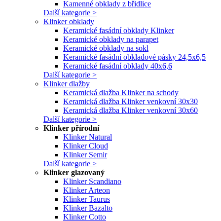
Kamenné obklady z břidlice
Další kategorie >
Klinker obklady
Keramické fasádní obklady Klinker
Keramické obklady na parapet
Keramické obklady na sokl
Keramické fasádní obkladové pásky 24,5x6,5
Keramické fasádní obklady 40x6,6
Další kategorie >
Klinker dlažby
Keramická dlažba Klinker na schody
Keramická dlažba Klinker venkovní 30x30
Keramická dlažba Klinker venkovní 30x60
Další kategorie >
Klinker přírodní
Klinker Natural
Klinker Cloud
Klinker Semir
Další kategorie >
Klinker glazovaný
Klinker Scandiano
Klinker Arteon
Klinker Taurus
Klinker Bazalto
Klinker Cotto