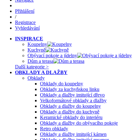
Přihlášení
/
Registrace
Vyhledávání
INSPIRACE
Koupelny
Kuchyně
Obývací pokoje a jídelny
Dům a terasa
Další kategorie >
OBKLADY A DLAŽBY
Obklady
Obklady do koupelny
Obklady za kuchyňskou linku
Obklady a dlažby imitující dřevo
Velkoformátové obklady a dlažby
Obklady a dlažby do koupelny
Obklady a dlažby do kuchyně
Keramické obklady do interiéru
Obklady a dlažby do obývacího pokoje
Retro obklady
Obklady a dlažby imitující kámen
Obklady a dlažby imitující mramor