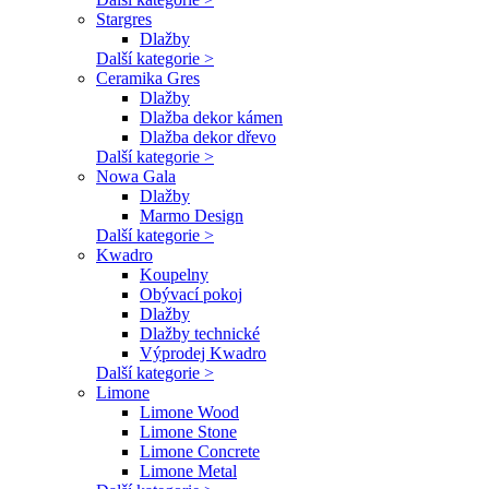
Stargres
Dlažby
Další kategorie >
Ceramika Gres
Dlažby
Dlažba dekor kámen
Dlažba dekor dřevo
Další kategorie >
Nowa Gala
Dlažby
Marmo Design
Další kategorie >
Kwadro
Koupelny
Obývací pokoj
Dlažby
Dlažby technické
Výprodej Kwadro
Další kategorie >
Limone
Limone Wood
Limone Stone
Limone Concrete
Limone Metal