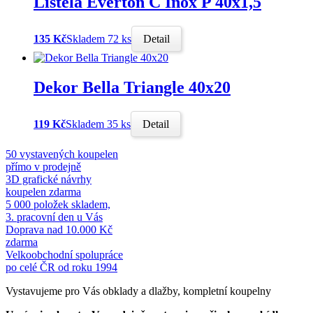
Listela Everton C Inox P 40x1,5
135 Kč
Skladem 72 ks
Detail
Dekor Bella Triangle 40x20
119 Kč
Skladem 35 ks
Detail
50 vystavených koupelen
přímo v prodejně
3D grafické návrhy
koupelen zdarma
5 000 položek skladem,
3. pracovní den u Vás
Doprava nad 10.000 Kč
zdarma
Velkoobchodní spolupráce
po celé ČR od roku 1994
Vystavujeme pro Vás obklady a dlažby, kompletní koupelny