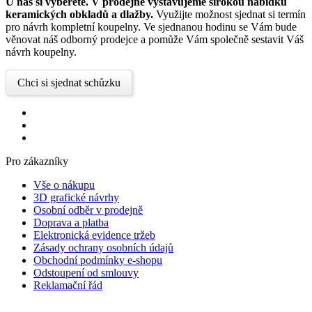
U nás si vyberete.
V prodejně vystavujeme širokou nabídku
keramických obkladů a dlažby.
Využijte možnost sjednat si termín
pro návrh kompletní koupelny. Ve sjednanou hodinu se Vám bude
věnovat náš odborný prodejce a pomůže Vám společně sestavit Váš
návrh koupelny.
Chci si sjednat schůzku
Pro zákazníky
Vše o nákupu
3D grafické návrhy
Osobní odběr v prodejně
Doprava a platba
Elektronická evidence tržeb
Zásady ochrany osobních údajů
Obchodní podmínky e-shopu
Odstoupení od smlouvy
Reklamační řád