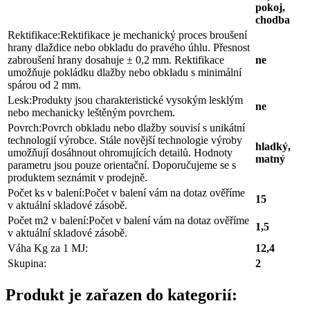
pokoj,
chodba
Rektifikace:
Rektifikace je mechanický proces broušení
hrany dlaždice nebo obkladu do pravého úhlu. Přesnost
zabroušení hrany dosahuje ± 0,2 mm. Rektifikace
ne
umožňuje pokládku dlažby nebo obkladu s minimální
spárou od 2 mm.
Lesk:
Produkty jsou charakteristické vysokým lesklým
ne
nebo mechanicky leštěným povrchem.
Povrch:
Povrch obkladu nebo dlažby souvisí s unikátní
technologií výrobce. Stále novější technologie výroby
hladký,
umožňují dosáhnout ohromujících detailů. Hodnoty
matný
parametru jsou pouze orientační. Doporučujeme se s
produktem seznámit v prodejně.
Počet ks v balení:
Počet v balení vám na dotaz ověříme
15
v aktuální skladové zásobě.
Počet m2 v balení:
Počet v balení vám na dotaz ověříme
1,5
v aktuální skladové zásobě.
Váha Kg za 1 MJ:
12,4
Skupina:
2
Produkt je zařazen do kategorií: