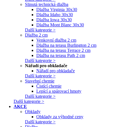
Slinutá technická dlažba
Dlažba Virginia 30x30
Dlažba Idaho 30x30
Dlažba Iowa 30x30
Dlažba Mont Blanc 30x30
Další kategorie >
Dlažba 2 cm
Venkovní dlažba 2 cm
Dlažba na terasu Burlington 2 cm
Dlažba na terasu Terrace 2 cm
Dlažba na terasu Path 2 cm
Další kategorie >
Nářadí pro obkladače
Nářadí pro obkladače
Další kategorie >
Stavební chemie
Čistící chemie
Lepící a spárovací hmoty
Další kategorie >
Další kategorie >
AKCE
Obklady
Obklady za výhodné ceny
Další kategorie >
Dlažby