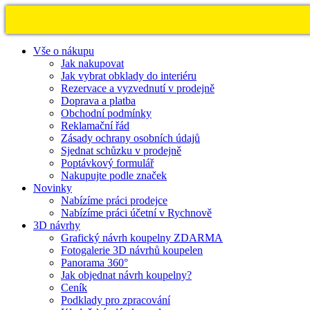
Vše o nákupu
Jak nakupovat
Jak vybrat obklady do interiéru
Rezervace a vyzvednutí v prodejně
Doprava a platba
Obchodní podmínky
Reklamační řád
Zásady ochrany osobních údajů
Sjednat schůzku v prodejně
Poptávkový formulář
Nakupujte podle značek
Novinky
Nabízíme práci prodejce
Nabízíme práci účetní v Rychnově
3D návrhy
Grafický návrh koupelny ZDARMA
Fotogalerie 3D návrhů koupelen
Panorama 360°
Jak objednat návrh koupelny?
Ceník
Podklady pro zpracování