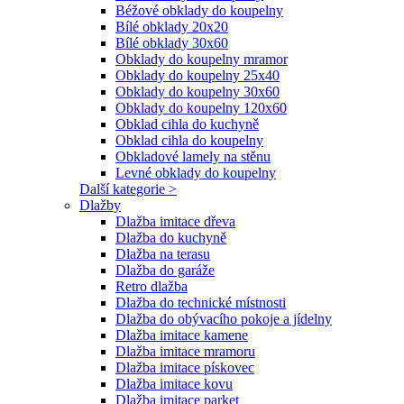
Béžové obklady do koupelny
Bílé obklady 20x20
Bílé obklady 30x60
Obklady do koupelny mramor
Obklady do koupelny 25x40
Obklady do koupelny 30x60
Obklady do koupelny 120x60
Obklad cihla do kuchyně
Obklad cihla do koupelny
Obkladové lamely na stěnu
Levné obklady do koupelny
Další kategorie >
Dlažby
Dlažba imitace dřeva
Dlažba do kuchyně
Dlažba na terasu
Dlažba do garáže
Retro dlažba
Dlažba do technické místnosti
Dlažba do obývacího pokoje a jídelny
Dlažba imitace kamene
Dlažba imitace mramoru
Dlažba imitace pískovec
Dlažba imitace kovu
Dlažba imitace parket