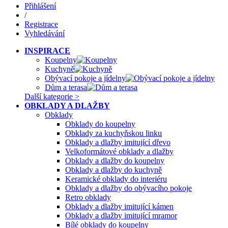
Přihlášení
/
Registrace
Vyhledávání
INSPIRACE
Koupelny
Kuchyně
Obývací pokoje a jídelny
Dům a terasa
Další kategorie >
OBKLADY A DLAŽBY
Obklady
Obklady do koupelny
Obklady za kuchyňskou linku
Obklady a dlažby imitující dřevo
Velkoformátové obklady a dlažby
Obklady a dlažby do koupelny
Obklady a dlažby do kuchyně
Keramické obklady do interiéru
Obklady a dlažby do obývacího pokoje
Retro obklady
Obklady a dlažby imitující kámen
Obklady a dlažby imitující mramor
Bílé obklady do koupelny