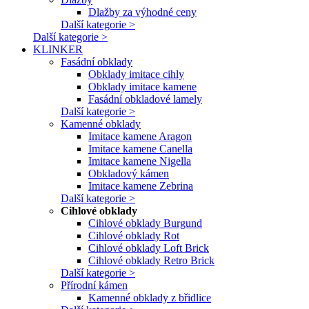
Dlažby za výhodné ceny
Další kategorie >
Další kategorie >
KLINKER
Fasádní obklady
Obklady imitace cihly
Obklady imitace kamene
Fasádní obkladové lamely
Další kategorie >
Kamenné obklady
Imitace kamene Aragon
Imitace kamene Canella
Imitace kamene Nigella
Obkladový kámen
Imitace kamene Zebrina
Další kategorie >
Cihlové obklady
Cihlové obklady Burgund
Cihlové obklady Rot
Cihlové obklady Loft Brick
Cihlové obklady Retro Brick
Další kategorie >
Přírodní kámen
Kamenné obklady z břidlice