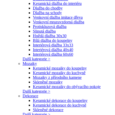
Keramická dlažba do interiéru
Dlažba do chodby
Dlažba na schody
Venkovní dlažba imitace dřeva
Venkovní mrazuvzdorná dlažba
Protiskluzová dlažba
Slinutá dlažba
Hnědá dlažba 30x30
Bílá dlažba do koupelny
Interiérová dlažba 33x33
Interiérová dlažba 40x40
Interiérová dlažba 60x60
Další kategorie >
Mozaiky
Keramické mozaiky do koupelny
Keramické mozaiky do kuchyně
Mozaiky z přírodního kamene
Skleněné mozaiky
Keramické mozaiky do obývacího pokoje
Další kategorie >
Dekorace
Keramické dekorace do koupelny
Keramické dekorace do kuchyně
Skleněné dekorace
Další kategorie >