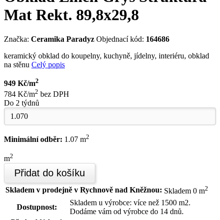
Mat Rekt. 89,8x29,8
Značka:
Ceramika Paradyz
Objednací kód:
164686
keramický obklad do koupelny, kuchyně, jídelny, interiéru, obklad
na stěnu
Celý popis
2
949 Kč/m
2
784 Kč/m
bez DPH
Do 2 týdnů
2
Minimální odběr:
1.07 m
2
m
Přidat do košíku
2
Skladem v prodejně v Rychnově nad Kněžnou:
Skladem 0 m
Skladem u výrobce: více než 1500 m2.
Dostupnost:
Dodáme vám od výrobce do 14 dnů.