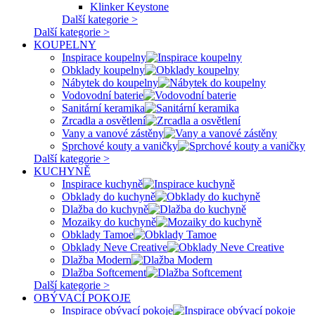
Klinker Keystone
Další kategorie >
Další kategorie >
KOUPELNY
Inspirace koupelny
Obklady koupelny
Nábytek do koupelny
Vodovodní baterie
Sanitární keramika
Zrcadla a osvětlení
Vany a vanové zástěny
Sprchové kouty a vaničky
Další kategorie >
KUCHYNĚ
Inspirace kuchyně
Obklady do kuchyně
Dlažba do kuchyně
Mozaiky do kuchyně
Obklady Tamoe
Obklady Neve Creative
Dlažba Modern
Dlažba Softcement
Další kategorie >
OBÝVACÍ POKOJE
Inspirace obývací pokoje