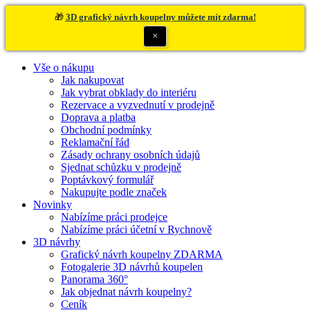
🎁
3D grafický návrh koupelny můžete mít zdarma!
×
Vše o nákupu
Jak nakupovat
Jak vybrat obklady do interiéru
Rezervace a vyzvednutí v prodejně
Doprava a platba
Obchodní podmínky
Reklamační řád
Zásady ochrany osobních údajů
Sjednat schůzku v prodejně
Poptávkový formulář
Nakupujte podle značek
Novinky
Nabízíme práci prodejce
Nabízíme práci účetní v Rychnově
3D návrhy
Grafický návrh koupelny ZDARMA
Fotogalerie 3D návrhů koupelen
Panorama 360°
Jak objednat návrh koupelny?
Ceník