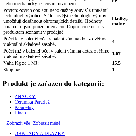
ne
nebo mechanicky leštěným povrchem.
Povrch:
Povrch obkladu nebo dlažby souvisí s unikátní
technologií výrobce. Stále novější technologie výroby
hladký,
umožňují dosáhnout ohromujících detailů. Hodnoty
matný
parametru jsou pouze orientační. Doporučujeme se s
produktem seznámit v prodejně.
Počet ks v balení:
Počet v balení vám na dotaz ověříme
4
v aktuální skladové zásobě.
Počet m2 v balení:
Počet v balení vám na dotaz ověříme
1,07
v aktuální skladové zásobě.
Váha Kg za 1 MJ:
15,5
Skupina:
1
Produkt je zařazen do kategorií:
ZNAČKY
Ceramika Paradyž
Koupelny
Linen
+ Zobrazit vše
- Zobrazit méně
OBKLADY A DLAŽBY