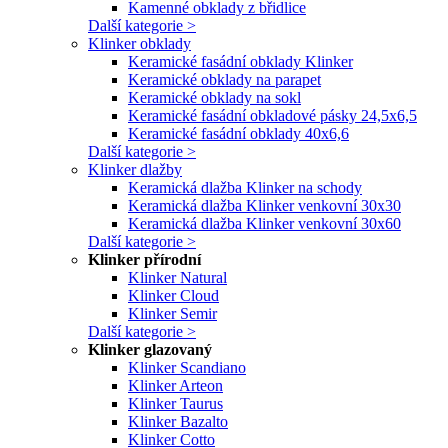
Kamenné obklady z břidlice
Další kategorie >
Klinker obklady
Keramické fasádní obklady Klinker
Keramické obklady na parapet
Keramické obklady na sokl
Keramické fasádní obkladové pásky 24,5x6,5
Keramické fasádní obklady 40x6,6
Další kategorie >
Klinker dlažby
Keramická dlažba Klinker na schody
Keramická dlažba Klinker venkovní 30x30
Keramická dlažba Klinker venkovní 30x60
Další kategorie >
Klinker přírodní
Klinker Natural
Klinker Cloud
Klinker Semir
Další kategorie >
Klinker glazovaný
Klinker Scandiano
Klinker Arteon
Klinker Taurus
Klinker Bazalto
Klinker Cotto