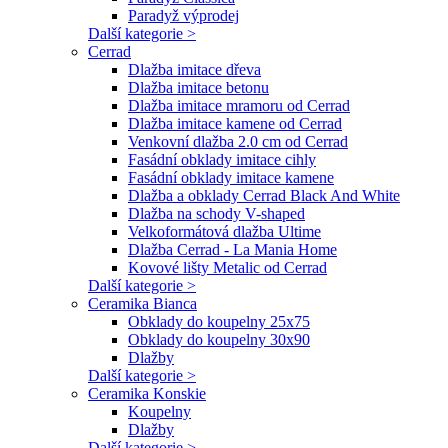
Paradyž výprodej
Další kategorie >
Cerrad
Dlažba imitace dřeva
Dlažba imitace betonu
Dlažba imitace mramoru od Cerrad
Dlažba imitace kamene od Cerrad
Venkovní dlažba 2.0 cm od Cerrad
Fasádní obklady imitace cihly
Fasádní obklady imitace kamene
Dlažba a obklady Cerrad Black And White
Dlažba na schody V-shaped
Velkoformátová dlažba Ultime
Dlažba Cerrad - La Mania Home
Kovové lišty Metalic od Cerrad
Další kategorie >
Ceramika Bianca
Obklady do koupelny 25x75
Obklady do koupelny 30x90
Dlažby
Další kategorie >
Ceramika Konskie
Koupelny
Dlažby
Další kategorie >