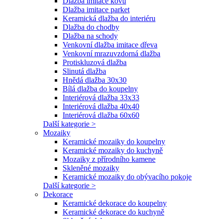
Dlažba imitace kovu
Dlažba imitace parket
Keramická dlažba do interiéru
Dlažba do chodby
Dlažba na schody
Venkovní dlažba imitace dřeva
Venkovní mrazuvzdorná dlažba
Protiskluzová dlažba
Slinutá dlažba
Hnědá dlažba 30x30
Bílá dlažba do koupelny
Interiérová dlažba 33x33
Interiérová dlažba 40x40
Interiérová dlažba 60x60
Další kategorie >
Mozaiky
Keramické mozaiky do koupelny
Keramické mozaiky do kuchyně
Mozaiky z přírodního kamene
Skleněné mozaiky
Keramické mozaiky do obývacího pokoje
Další kategorie >
Dekorace
Keramické dekorace do koupelny
Keramické dekorace do kuchyně