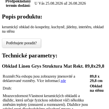
Předpokládaný
U Vás 25.08.2026 až 26.08.2026
termín dodání:
Popis produktu:
keramický obklad do koupelny, kuchyně, jídelny, interiéru, obklad
na stěnu
Potřebujete poradit?
Technické parametry:
Obklad Linen Grys Struktura Mat Rekt. 89,8x29,8
Rozměr:
Na eshopu jsou zobrazeny jmenovité a
89,8 x
deklarované rozměry. Více informací
zde
29,8 cm
Obklad
Druh:
na stěnu
Mrazuvzdornost:
Vlastnost keramických obkladů a
dlaždic, která určuje fyzickou odolnost vůči několika
změnám teploty (zmrazení a rozmrazení). Dlaždice jsou
odolné proti dlouhodobému působení mrazu a