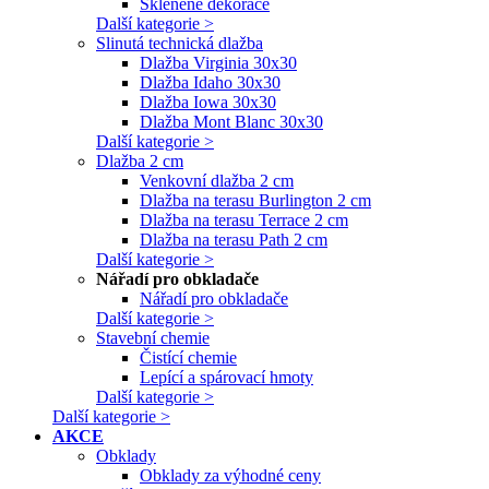
Skleněné dekorace
Další kategorie >
Slinutá technická dlažba
Dlažba Virginia 30x30
Dlažba Idaho 30x30
Dlažba Iowa 30x30
Dlažba Mont Blanc 30x30
Další kategorie >
Dlažba 2 cm
Venkovní dlažba 2 cm
Dlažba na terasu Burlington 2 cm
Dlažba na terasu Terrace 2 cm
Dlažba na terasu Path 2 cm
Další kategorie >
Nářadí pro obkladače
Nářadí pro obkladače
Další kategorie >
Stavební chemie
Čistící chemie
Lepící a spárovací hmoty
Další kategorie >
Další kategorie >
AKCE
Obklady
Obklady za výhodné ceny