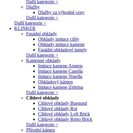
Další kategorie >
Dlažby
Dlažby za výhodné ceny
Další kategorie >
Další kategorie >
KLINKER
Fasádní obklady
Obklady imitace cihly
Obklady imitace kamene
Fasádní obkladové lamely
Další kategorie >
Kamenné obklady
Imitace kamene Aragon
Imitace kamene Canella
Imitace kamene Nigella
Obkladový kámen
Imitace kamene Zebrina
Další kategorie >
Cihlové obklady
Cihlové obklady Burgund
Cihlové obklady Rot
Cihlové obklady Loft Brick
Cihlové obklady Retro Brick
Další kategorie >
Přírodní kámen