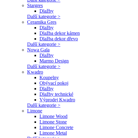
Stargres
Dlažby
Další kategorie >
Ceramika Gres
Dlažby
Dlažba dekor kámen
Dlažba dekor dřevo
Další kategorie >
Nowa Gala
Dlažby
Marmo Design
Další kategorie >
Kwadro
Koupelny
Obývací pokoj
Dlažby
Dlažby technické
Výprodej Kwadro
Další kategorie >
Limone
Limone Wood
Limone Stone
Limone Concrete
Limone Metal