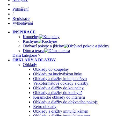
Přihlášení
/
Registrace
Vyhledávání
INSPIRACE
Koupelny
Kuchyně
Obývací pokoje a jídelny
Dům a terasa
Další kategorie >
OBKLADY A DLAŽBY
Obklady
Obklady do koupelny
Obklady za kuchyňskou linku
Obklady a dlažby imitující dřevo
Velkoformátové obklady a dlažby
Obklady a dlažby do koupelny
Obklady a dlažby do kuchyně
Keramické obklady do interiéru
Obklady a dlažby do obývacího pokoje
Retro obklady
Obklady a dlažby imitující kámen
Obklady a dlažby imitující mramor