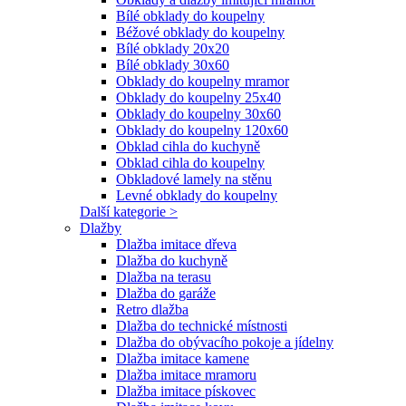
Bílé obklady do koupelny
Béžové obklady do koupelny
Bílé obklady 20x20
Bílé obklady 30x60
Obklady do koupelny mramor
Obklady do koupelny 25x40
Obklady do koupelny 30x60
Obklady do koupelny 120x60
Obklad cihla do kuchyně
Obklad cihla do koupelny
Obkladové lamely na stěnu
Levné obklady do koupelny
Další kategorie >
Dlažby
Dlažba imitace dřeva
Dlažba do kuchyně
Dlažba na terasu
Dlažba do garáže
Retro dlažba
Dlažba do technické místnosti
Dlažba do obývacího pokoje a jídelny
Dlažba imitace kamene
Dlažba imitace mramoru
Dlažba imitace pískovec