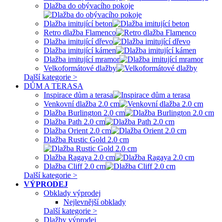
Dlažba do obývacího pokoje
Dlažba imitující beton
Retro dlažba Flamenco
Dlažba imitující dřevo
Dlažba imitující kámen
Dlažba imitující mramor
Velkoformátové dlažby
Další kategorie >
DŮM A TERASA
Inspirace dům a terasa
Venkovní dlažba 2.0 cm
Dlažba Burlington 2.0 cm
Dlažba Path 2.0 cm
Dlažba Orient 2.0 cm
Dlažba Rustic Gold 2.0 cm
Dlažba Ragaya 2.0 cm
Dlažba Cliff 2.0 cm
Další kategorie >
VÝPRODEJ
Obklady výprodej
Nejlevnější obklady
Další kategorie >
Dlažby výprodej