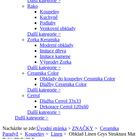
Další kategorie >
Rako
Koupelny
Kuchyně
Podlahy
Venkovní obklady
Další kategorie >
Zorka Keramika
Moderní obklady
Imitace dřeva
Imitace kamene
Výprodej Zorka
Další kategorie >
Ceramika Color
Obklady do koupelny Ceramika Color
Dlažby Ceramika Color
Další kategorie >
Cerrol
Dlažba Cerrol 33x33
Dekorace Cerrol 120x60
Další kategorie >
Další kategorie >
Nacházíte se zde:
Úvodní stránka
>
ZNAČKY
>
Ceramika
Paradyž
>
Koupelny
>
Linen
>
Obklad Linen Grys Struktura Mat