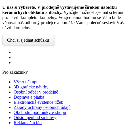
U nás si vyberete.
V prodejně vystavujeme širokou nabídku
keramických obkladů a dlažby.
Využijte možnost sjednat si termín
pro návrh kompletní koupelny. Ve sjednanou hodinu se Vám bude
věnovat náš odborný prodejce a pomůže Vám společně sestavit Váš
návrh koupelny.
Chci si sjednat schůzku
Pro zákazníky
Vše o nákupu
3D grafické návrhy
Osobní odběr v prodejně
Doprava a platba
Elektronická evidence tržeb
Zásady ochrany osobních údajů
Obchodní podmínky e-shopu
Odstoupení od smlouvy
Reklamační řád