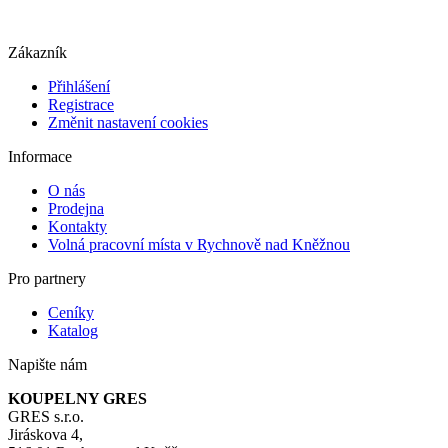
Zákazník
Přihlášení
Registrace
Změnit nastavení cookies
Informace
O nás
Prodejna
Kontakty
Volná pracovní místa v Rychnově nad Kněžnou
Pro partnery
Ceníky
Katalog
Napište nám
KOUPELNY GRES
GRES s.r.o.
Jiráskova 4,