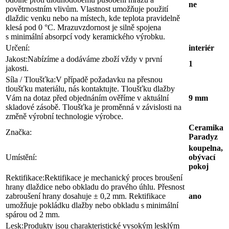
ne
povětrnostním vlivům. Vlastnost umožňuje použití
dlaždic venku nebo na místech, kde teplota pravidelně
klesá pod 0 °C. Mrazuvzdornost je silně spojena
s minimální absorpcí vody keramického výrobku.
Určení:
interiér
Jakost:
Nabízíme a dodáváme zboží vždy v první
1
jakosti.
Síla / Tloušťka:
V případě požadavku na přesnou
tloušťku materiálu, nás kontaktujte. Tloušťku dlažby
Vám na dotaz před objednáním ověříme v aktuální
9 mm
skladové zásobě. Tloušťka je proměnná v závislosti na
změně výrobní technologie výrobce.
Ceramika
Značka:
Paradyz
koupelna,
Umístění:
obývací
pokoj
Rektifikace:
Rektifikace je mechanický proces broušení
hrany dlaždice nebo obkladu do pravého úhlu. Přesnost
zabroušení hrany dosahuje ± 0,2 mm. Rektifikace
ano
umožňuje pokládku dlažby nebo obkladu s minimální
spárou od 2 mm.
Lesk:
Produkty jsou charakteristické vysokým lesklým