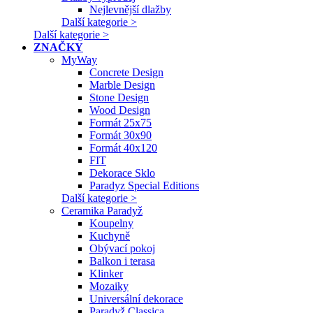
Nejlevnější dlažby
Další kategorie >
Další kategorie >
ZNAČKY
MyWay
Concrete Design
Marble Design
Stone Design
Wood Design
Formát 25x75
Formát 30x90
Formát 40x120
FIT
Dekorace Sklo
Paradyz Special Editions
Další kategorie >
Ceramika Paradyž
Koupelny
Kuchyně
Obývací pokoj
Balkon i terasa
Klinker
Mozaiky
Universální dekorace
Paradyž Classica