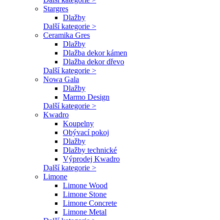
Stargres
Dlažby
Další kategorie >
Ceramika Gres
Dlažby
Dlažba dekor kámen
Dlažba dekor dřevo
Další kategorie >
Nowa Gala
Dlažby
Marmo Design
Další kategorie >
Kwadro
Koupelny
Obývací pokoj
Dlažby
Dlažby technické
Výprodej Kwadro
Další kategorie >
Limone
Limone Wood
Limone Stone
Limone Concrete
Limone Metal