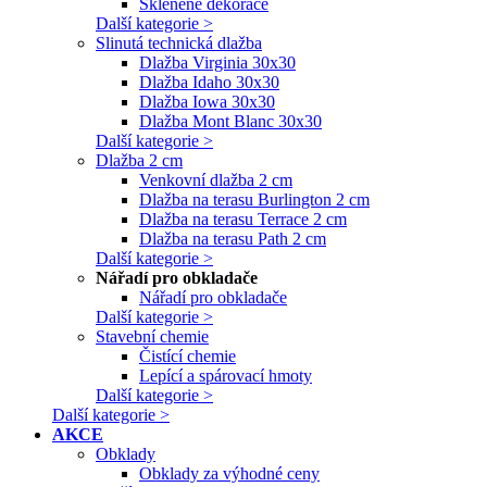
Skleněné dekorace
Další kategorie >
Slinutá technická dlažba
Dlažba Virginia 30x30
Dlažba Idaho 30x30
Dlažba Iowa 30x30
Dlažba Mont Blanc 30x30
Další kategorie >
Dlažba 2 cm
Venkovní dlažba 2 cm
Dlažba na terasu Burlington 2 cm
Dlažba na terasu Terrace 2 cm
Dlažba na terasu Path 2 cm
Další kategorie >
Nářadí pro obkladače
Nářadí pro obkladače
Další kategorie >
Stavební chemie
Čistící chemie
Lepící a spárovací hmoty
Další kategorie >
Další kategorie >
AKCE
Obklady
Obklady za výhodné ceny