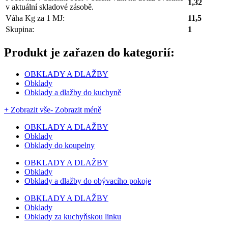
1,32
v aktuální skladové zásobě.
Váha Kg za 1 MJ:
11,5
Skupina:
1
Produkt je zařazen do kategorií:
OBKLADY A DLAŽBY
Obklady
Obklady a dlažby do kuchyně
+ Zobrazit vše
- Zobrazit méně
OBKLADY A DLAŽBY
Obklady
Obklady do koupelny
OBKLADY A DLAŽBY
Obklady
Obklady a dlažby do obývacího pokoje
OBKLADY A DLAŽBY
Obklady
Obklady za kuchyňskou linku