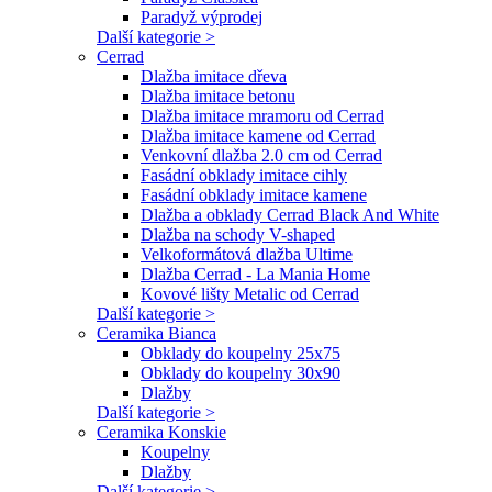
Paradyž výprodej
Další kategorie >
Cerrad
Dlažba imitace dřeva
Dlažba imitace betonu
Dlažba imitace mramoru od Cerrad
Dlažba imitace kamene od Cerrad
Venkovní dlažba 2.0 cm od Cerrad
Fasádní obklady imitace cihly
Fasádní obklady imitace kamene
Dlažba a obklady Cerrad Black And White
Dlažba na schody V-shaped
Velkoformátová dlažba Ultime
Dlažba Cerrad - La Mania Home
Kovové lišty Metalic od Cerrad
Další kategorie >
Ceramika Bianca
Obklady do koupelny 25x75
Obklady do koupelny 30x90
Dlažby
Další kategorie >
Ceramika Konskie
Koupelny
Dlažby
Další kategorie >