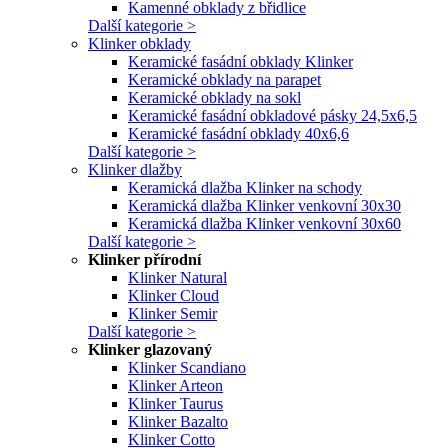
Kamenné obklady z břidlice
Další kategorie >
Klinker obklady
Keramické fasádní obklady Klinker
Keramické obklady na parapet
Keramické obklady na sokl
Keramické fasádní obkladové pásky 24,5x6,5
Keramické fasádní obklady 40x6,6
Další kategorie >
Klinker dlažby
Keramická dlažba Klinker na schody
Keramická dlažba Klinker venkovní 30x30
Keramická dlažba Klinker venkovní 30x60
Další kategorie >
Klinker přírodní
Klinker Natural
Klinker Cloud
Klinker Semir
Další kategorie >
Klinker glazovaný
Klinker Scandiano
Klinker Arteon
Klinker Taurus
Klinker Bazalto
Klinker Cotto