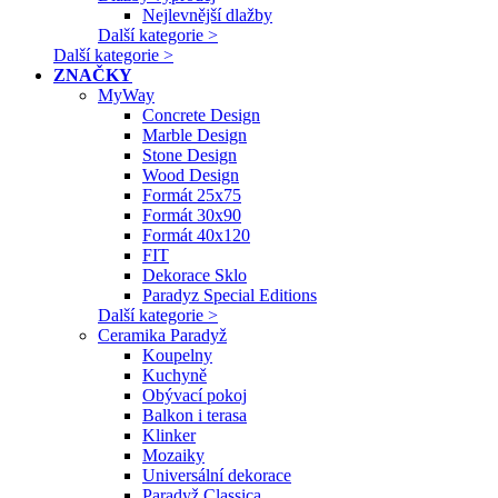
Nejlevnější dlažby
Další kategorie >
Další kategorie >
ZNAČKY
MyWay
Concrete Design
Marble Design
Stone Design
Wood Design
Formát 25x75
Formát 30x90
Formát 40x120
FIT
Dekorace Sklo
Paradyz Special Editions
Další kategorie >
Ceramika Paradyž
Koupelny
Kuchyně
Obývací pokoj
Balkon i terasa
Klinker
Mozaiky
Universální dekorace
Paradyž Classica