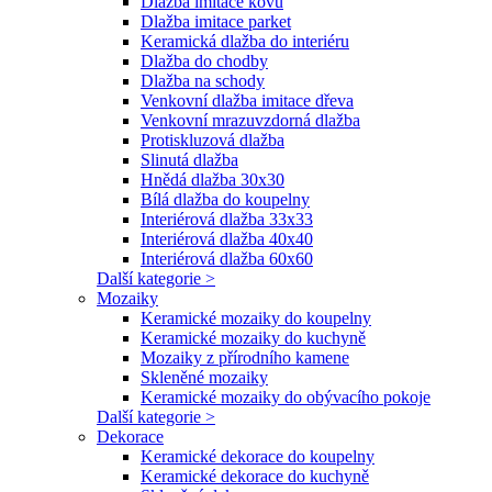
Dlažba imitace kovu
Dlažba imitace parket
Keramická dlažba do interiéru
Dlažba do chodby
Dlažba na schody
Venkovní dlažba imitace dřeva
Venkovní mrazuvzdorná dlažba
Protiskluzová dlažba
Slinutá dlažba
Hnědá dlažba 30x30
Bílá dlažba do koupelny
Interiérová dlažba 33x33
Interiérová dlažba 40x40
Interiérová dlažba 60x60
Další kategorie >
Mozaiky
Keramické mozaiky do koupelny
Keramické mozaiky do kuchyně
Mozaiky z přírodního kamene
Skleněné mozaiky
Keramické mozaiky do obývacího pokoje
Další kategorie >
Dekorace
Keramické dekorace do koupelny
Keramické dekorace do kuchyně