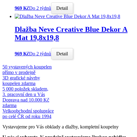
969 Kč
Do 2 týdnů
Detail
Dlažba Neve Creative Blue Dekor A
Mat 19,8x19,8
969 Kč
Do 2 týdnů
Detail
50 vystavených koupelen
přímo v prodejně
3D grafické návrhy
koupelen zdarma
5 000 položek skladem,
3. pracovní den u Vás
Doprava nad 10.000 Kč
zdarma
Velkoobchodní spolupráce
po celé ČR od roku 1994
Vystavujeme pro Vás obklady a dlažby, kompletní koupelny