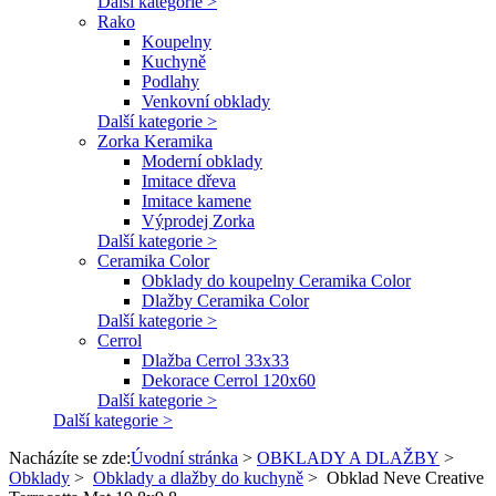
Další kategorie >
Rako
Koupelny
Kuchyně
Podlahy
Venkovní obklady
Další kategorie >
Zorka Keramika
Moderní obklady
Imitace dřeva
Imitace kamene
Výprodej Zorka
Další kategorie >
Ceramika Color
Obklady do koupelny Ceramika Color
Dlažby Ceramika Color
Další kategorie >
Cerrol
Dlažba Cerrol 33x33
Dekorace Cerrol 120x60
Další kategorie >
Další kategorie >
Nacházíte se zde:
Úvodní stránka
>
OBKLADY A DLAŽBY
>
Obklady
>
Obklady a dlažby do kuchyně
>
Obklad Neve Creative