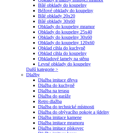
Bílé obklady do koupelny
Béžové obklady do koupelny
Bílé obklady 20x20
Bílé obklady 30x60
Obklady do koupelny mramor
Obklady do koupelny 25x40
Obklady do koupelny 30x60
Obklady do koupelny 120x60
Obklad cihla do kuchyně
Obklad cihla do koupelny
Obkladové lamely na stěnu
Levné obklady do koupelny
Další kategorie >
Dlažby
Dlažba imitace dřeva
Dlažba do kuchyně
Dlažba na terasu
Dlažba do garáže
Retro dlažba
Dlažba do technické místnosti
Dlažba do obývacího pokoje a jídelny
Dlažba imitace kamene
Dlažba imitace mramoru
Dlažba imitace pískovec