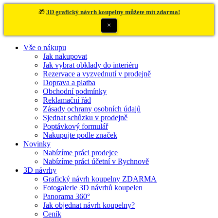
🎁
3D grafický návrh koupelny můžete mít zdarma!
×
Vše o nákupu
Jak nakupovat
Jak vybrat obklady do interiéru
Rezervace a vyzvednutí v prodejně
Doprava a platba
Obchodní podmínky
Reklamační řád
Zásady ochrany osobních údajů
Sjednat schůzku v prodejně
Poptávkový formulář
Nakupujte podle značek
Novinky
Nabízíme práci prodejce
Nabízíme práci účetní v Rychnově
3D návrhy
Grafický návrh koupelny ZDARMA
Fotogalerie 3D návrhů koupelen
Panorama 360°
Jak objednat návrh koupelny?
Ceník