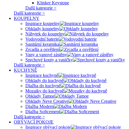
Klinker Keystone
Další kategorie >
Další kategorie >
KOUPELNY
Inspirace koupelny
Obklady koupelny
Nábytek do koupelny
Vodovodní baterie
Sanitární keramika
Zrcadla a osvětlení
Vany a vanové zástěny
Sprchové kouty a vaničky
Další kategorie >
KUCHYNĚ
Inspirace kuchyně
Obklady do kuchyně
Dlažba do kuchyně
Mozaiky do kuchyně
Obklady Tamoe
Obklady Neve Creative
Dlažba Modern
Dlažba Softcement
Další kategorie >
OBÝVACÍ POKOJE
Inspirace obývací pokoje