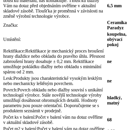
tloušťku materiálu, nás kontaktujte. Tloušťku dlažby
Vám na dotaz před objednáním ověříme v aktuální
6,5 mm
skladové zásobě. Tloušťka je proměnná v závislosti na
změně výrobní technologie výrobce.
Ceramika
Značka:
Paradyz
koupelna,
Umístění:
obývací
pokoj
Rektifikace:
Rektifikace je mechanický proces broušení
hrany dlaždice nebo obkladu do pravého úhlu. Přesnost
zabroušení hrany dosahuje ± 0,2 mm. Rektifikace
ne
umožňuje pokládku dlažby nebo obkladu s minimální
spárou od 2 mm.
Lesk:
Produkty jsou charakteristické vysokým lesklým
ne
nebo mechanicky leštěným povrchem.
Povrch:
Povrch obkladu nebo dlažby souvisí s unikátní
technologií výrobce. Stále novější technologie výroby
hladký,
umožňují dosáhnout ohromujících detailů. Hodnoty
matný
parametru jsou pouze orientační. Doporučujeme se s
produktem seznámit v prodejně.
Počet ks v balení:
Počet v balení vám na dotaz ověříme
68
v aktuální skladové zásobě.
Počet m2 v balení:
Počet v balení vám na dotaz ověříme