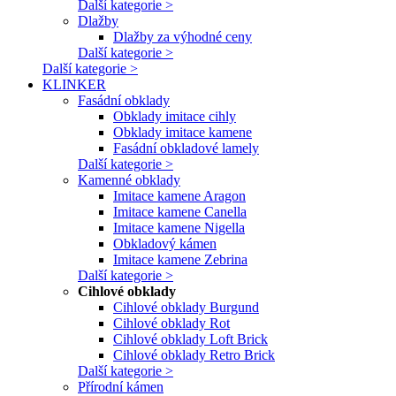
Další kategorie >
Dlažby
Dlažby za výhodné ceny
Další kategorie >
Další kategorie >
KLINKER
Fasádní obklady
Obklady imitace cihly
Obklady imitace kamene
Fasádní obkladové lamely
Další kategorie >
Kamenné obklady
Imitace kamene Aragon
Imitace kamene Canella
Imitace kamene Nigella
Obkladový kámen
Imitace kamene Zebrina
Další kategorie >
Cihlové obklady
Cihlové obklady Burgund
Cihlové obklady Rot
Cihlové obklady Loft Brick
Cihlové obklady Retro Brick
Další kategorie >
Přírodní kámen