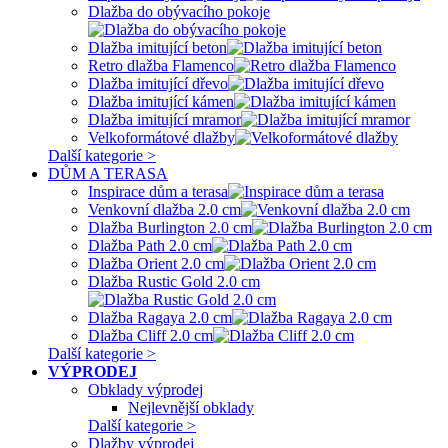
Dlažba do obývacího pokoje
Dlažba imitující beton
Retro dlažba Flamenco
Dlažba imitující dřevo
Dlažba imitující kámen
Dlažba imitující mramor
Velkoformátové dlažby
Další kategorie >
DŮM A TERASA
Inspirace dům a terasa
Venkovní dlažba 2.0 cm
Dlažba Burlington 2.0 cm
Dlažba Path 2.0 cm
Dlažba Orient 2.0 cm
Dlažba Rustic Gold 2.0 cm
Dlažba Ragaya 2.0 cm
Dlažba Cliff 2.0 cm
Další kategorie >
VÝPRODEJ
Obklady výprodej
Nejlevnější obklady
Další kategorie >
Dlažby výprodej