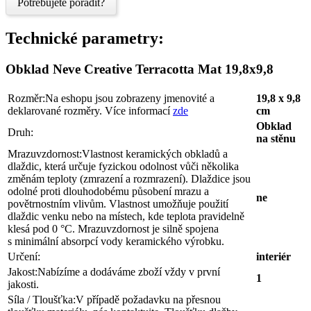
Potřebujete poradit?
Technické parametry:
Obklad Neve Creative Terracotta Mat 19,8x9,8
Rozměr:
Na eshopu jsou zobrazeny jmenovité a
19,8 x 9,8
deklarované rozměry. Více informací
zde
cm
Obklad
Druh:
na stěnu
Mrazuvzdornost:
Vlastnost keramických obkladů a
dlaždic, která určuje fyzickou odolnost vůči několika
změnám teploty (zmrazení a rozmrazení). Dlaždice jsou
odolné proti dlouhodobému působení mrazu a
ne
povětrnostním vlivům. Vlastnost umožňuje použití
dlaždic venku nebo na místech, kde teplota pravidelně
klesá pod 0 °C. Mrazuvzdornost je silně spojena
s minimální absorpcí vody keramického výrobku.
Určení:
interiér
Jakost:
Nabízíme a dodáváme zboží vždy v první
1
jakosti.
Síla / Tloušťka:
V případě požadavku na přesnou