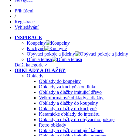
Přihlášení
/
Registrace
Vyhledávání
INSPIRACE
Koupelny
Kuchyně
Obývací pokoje a jídelny
Dům a terasa
Další kategorie >
OBKLADY A DLAŽBY
Obklady
Obklady do koupelny
Obklady za kuchyňskou linku
Obklady a dlažby imitující dřevo
Velkoformátové obklady a dlažby
Obklady a dlažby do koupelny
Obklady a dlažby do kuchyně
Keramické obklady do interiéru
Obklady a dlažby do obývacího pokoje
Retro obklady
Obklady a dlažby imitující kámen
Obklady a dlažby imitující mramor