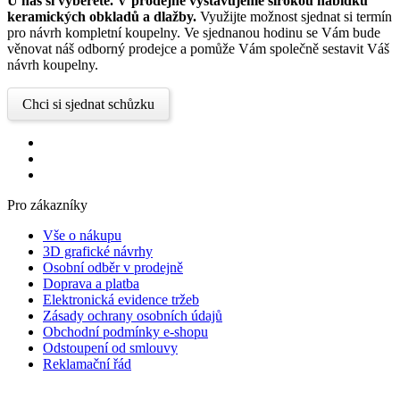
U nás si vyberete.
V prodejně vystavujeme širokou nabídku
keramických obkladů a dlažby.
Využijte možnost sjednat si termín
pro návrh kompletní koupelny. Ve sjednanou hodinu se Vám bude
věnovat náš odborný prodejce a pomůže Vám společně sestavit Váš
návrh koupelny.
Chci si sjednat schůzku
Pro zákazníky
Vše o nákupu
3D grafické návrhy
Osobní odběr v prodejně
Doprava a platba
Elektronická evidence tržeb
Zásady ochrany osobních údajů
Obchodní podmínky e-shopu
Odstoupení od smlouvy
Reklamační řád