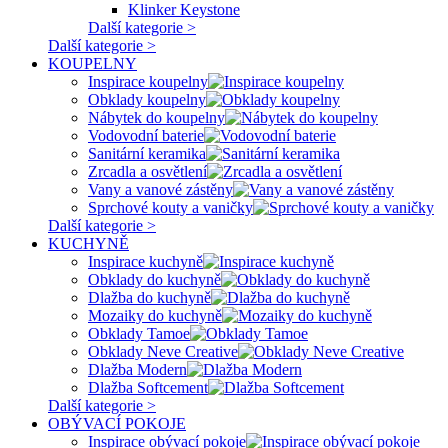
Klinker Keystone
Další kategorie >
Další kategorie >
KOUPELNY
Inspirace koupelny
Obklady koupelny
Nábytek do koupelny
Vodovodní baterie
Sanitární keramika
Zrcadla a osvětlení
Vany a vanové zástěny
Sprchové kouty a vaničky
Další kategorie >
KUCHYNĚ
Inspirace kuchyně
Obklady do kuchyně
Dlažba do kuchyně
Mozaiky do kuchyně
Obklady Tamoe
Obklady Neve Creative
Dlažba Modern
Dlažba Softcement
Další kategorie >
OBÝVACÍ POKOJE
Inspirace obývací pokoje