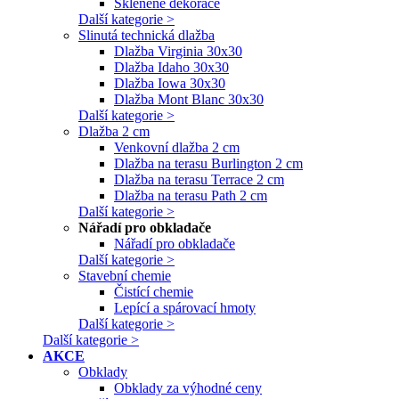
Skleněné dekorace
Další kategorie >
Slinutá technická dlažba
Dlažba Virginia 30x30
Dlažba Idaho 30x30
Dlažba Iowa 30x30
Dlažba Mont Blanc 30x30
Další kategorie >
Dlažba 2 cm
Venkovní dlažba 2 cm
Dlažba na terasu Burlington 2 cm
Dlažba na terasu Terrace 2 cm
Dlažba na terasu Path 2 cm
Další kategorie >
Nářadí pro obkladače
Nářadí pro obkladače
Další kategorie >
Stavební chemie
Čistící chemie
Lepící a spárovací hmoty
Další kategorie >
Další kategorie >
AKCE
Obklady
Obklady za výhodné ceny