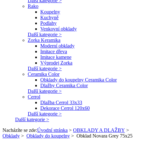
Další kategorie >
Rako
Koupelny
Kuchyně
Podlahy
Venkovní obklady
Další kategorie >
Zorka Keramika
Moderní obklady
Imitace dřeva
Imitace kamene
Výprodej Zorka
Další kategorie >
Ceramika Color
Obklady do koupelny Ceramika Color
Dlažby Ceramika Color
Další kategorie >
Cerrol
Dlažba Cerrol 33x33
Dekorace Cerrol 120x60
Další kategorie >
Další kategorie >
Nacházíte se zde:
Úvodní stránka
>
OBKLADY A DLAŽBY
>
Obklady
>
Obklady do koupelny
>
Obklad Novara Grey 75x25