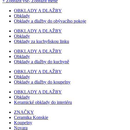
+ Zobrazit vše
- Zobrazit méně
OBKLADY A DLAŽBY
Obklady
Obklady a dlažby do obývacího pokoje
OBKLADY A DLAŽBY
Obklady
Obklady za kuchyňskou linku
OBKLADY A DLAŽBY
Obklady
Obklady a dlažby do kuchyně
OBKLADY A DLAŽBY
Obklady
Obklady a dlažby do koupelny
OBKLADY A DLAŽBY
Obklady
Keramické obklady do interiéru
ZNAČKY
Ceramika Konskie
Koupelny
Novara