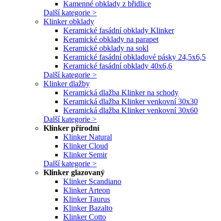
Kamenné obklady z břidlice
Další kategorie >
Klinker obklady
Keramické fasádní obklady Klinker
Keramické obklady na parapet
Keramické obklady na sokl
Keramické fasádní obkladové pásky 24,5x6,5
Keramické fasádní obklady 40x6,6
Další kategorie >
Klinker dlažby
Keramická dlažba Klinker na schody
Keramická dlažba Klinker venkovní 30x30
Keramická dlažba Klinker venkovní 30x60
Další kategorie >
Klinker přírodní
Klinker Natural
Klinker Cloud
Klinker Semir
Další kategorie >
Klinker glazovaný
Klinker Scandiano
Klinker Arteon
Klinker Taurus
Klinker Bazalto
Klinker Cotto