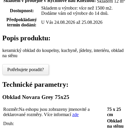
Skladem v prodejně v Rychnově nad Kněžnou:
Skladem 12 m
Skladem u výrobce: více než 1500 m2.
Dostupnost:
Dodáme vám od výrobce do 14 dnů.
Předpokládaný
U Vás 24.08.2026 až 25.08.2026
termín dodání:
Popis produktu:
keramický obklad do koupelny, kuchyně, jídelny, interiéru, obklad
na stěnu
Potřebujete poradit?
Technické parametry:
Obklad Novara Grey 75x25
Rozměr:
Na eshopu jsou zobrazeny jmenovité a
75 x 25
deklarované rozměry. Více informací
zde
cm
Obklad
Druh:
na stěnu