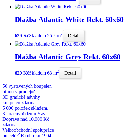
Dlažba Atlantic White Rekt. 60x60
2
629 Kč
Skladem 25.2 m
Detail
Dlažba Atlantic Grey Rekt. 60x60
2
629 Kč
Skladem 63 m
Detail
50 vystavených koupelen
přímo v prodejně
3D grafické návrhy
koupelen zdarma
5 000 položek skladem,
3. pracovní den u Vás
Doprava nad 10.000 Kč
zdarma
Velkoobchodní spolupráce
po celé ČR od roku 1994