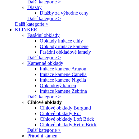
Další kategorie >
Dlažby
Dlažby za výhodné ceny
Další kategorie >
Další kategorie >
KLINKER
Fasádní obklady
Obklady imitace cihly
Obklady imitace kamene
Fasádní obkladové lamely
Další kategorie >
Kamenné obklady
Imitace kamene Aragon
Imitace kamene Canella
Imitace kamene Nigella
Obkladový kámen
Imitace kamene Zebrina
Další kategorie >
Cihlové obklady
Cihlové obklady Burgund
Cihlové obklady Rot
Cihlové obklady Loft Brick
Cihlové obklady Retro Brick
Další kategorie >
Přírodní kámen