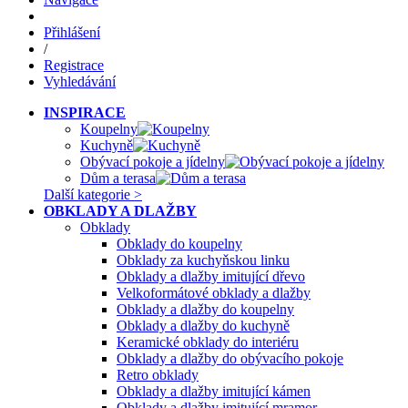
Přihlášení
/
Registrace
Vyhledávání
INSPIRACE
Koupelny
Kuchyně
Obývací pokoje a jídelny
Dům a terasa
Další kategorie >
OBKLADY A DLAŽBY
Obklady
Obklady do koupelny
Obklady za kuchyňskou linku
Obklady a dlažby imitující dřevo
Velkoformátové obklady a dlažby
Obklady a dlažby do koupelny
Obklady a dlažby do kuchyně
Keramické obklady do interiéru
Obklady a dlažby do obývacího pokoje
Retro obklady
Obklady a dlažby imitující kámen
Obklady a dlažby imitující mramor