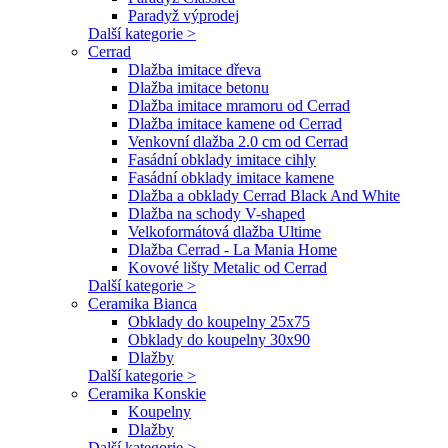
Paradyž výprodej
Další kategorie >
Cerrad
Dlažba imitace dřeva
Dlažba imitace betonu
Dlažba imitace mramoru od Cerrad
Dlažba imitace kamene od Cerrad
Venkovní dlažba 2.0 cm od Cerrad
Fasádní obklady imitace cihly
Fasádní obklady imitace kamene
Dlažba a obklady Cerrad Black And White
Dlažba na schody V-shaped
Velkoformátová dlažba Ultime
Dlažba Cerrad - La Mania Home
Kovové lišty Metalic od Cerrad
Další kategorie >
Ceramika Bianca
Obklady do koupelny 25x75
Obklady do koupelny 30x90
Dlažby
Další kategorie >
Ceramika Konskie
Koupelny
Dlažby
Další kategorie >