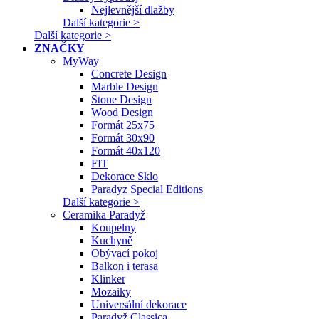
Nejlevnější dlažby
Další kategorie >
Další kategorie >
ZNAČKY
MyWay
Concrete Design
Marble Design
Stone Design
Wood Design
Formát 25x75
Formát 30x90
Formát 40x120
FIT
Dekorace Sklo
Paradyz Special Editions
Další kategorie >
Ceramika Paradyž
Koupelny
Kuchyně
Obývací pokoj
Balkon i terasa
Klinker
Mozaiky
Universální dekorace
Paradyž Classica