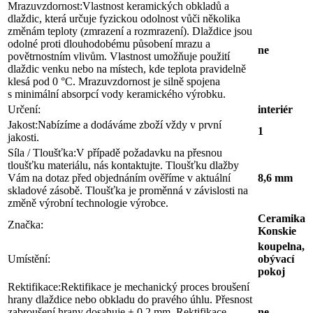
Mrazuvzdornost:
Vlastnost keramických obkladů a
dlaždic, která určuje fyzickou odolnost vůči několika
změnám teploty (zmrazení a rozmrazení). Dlaždice jsou
odolné proti dlouhodobému působení mrazu a
ne
povětrnostním vlivům. Vlastnost umožňuje použití
dlaždic venku nebo na místech, kde teplota pravidelně
klesá pod 0 °C. Mrazuvzdornost je silně spojena
s minimální absorpcí vody keramického výrobku.
Určení:
interiér
Jakost:
Nabízíme a dodáváme zboží vždy v první
1
jakosti.
Síla / Tloušťka:
V případě požadavku na přesnou
tloušťku materiálu, nás kontaktujte. Tloušťku dlažby
Vám na dotaz před objednáním ověříme v aktuální
8,6 mm
skladové zásobě. Tloušťka je proměnná v závislosti na
změně výrobní technologie výrobce.
Ceramika
Značka:
Konskie
koupelna,
Umístění:
obývací
pokoj
Rektifikace:
Rektifikace je mechanický proces broušení
hrany dlaždice nebo obkladu do pravého úhlu. Přesnost
zabroušení hrany dosahuje ± 0,2 mm. Rektifikace
ne