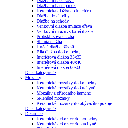
Dlažba imitace kovu
Dlažba imitace parket
Keramická dlažba do interiéru
Dlažba do chodby
Dlažba na schody
Venkovní dlažba imitace dřeva
Venkovní mrazuvzdorná dlažba
Protiskluzová dlažba
Slinutá dlažba
Hnědá dlažba 30x30
Bílá dlažba do koupelny
Interiérová dlažba 33x33
Interiérová dlažba 40x40
Interiérová dlažba 60x60
Další kategorie >
Mozaiky
Keramické mozaiky do koupelny
Keramické mozaiky do kuchyně
Mozaiky z přírodního kamene
Skleněné mozaiky
Keramické mozaiky do obývacího pokoje
Další kategorie >
Dekorace
Keramické dekorace do koupelny
Keramické dekorace do kuchyně