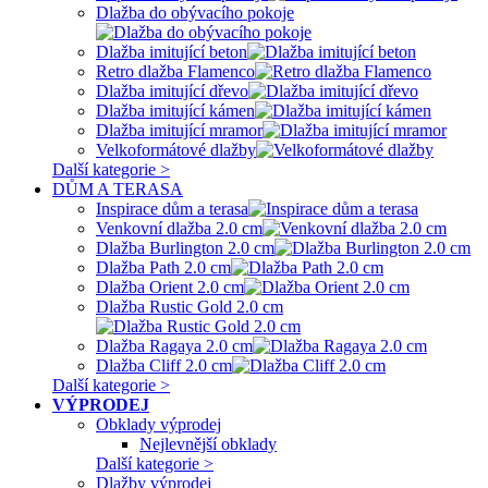
Dlažba do obývacího pokoje
Dlažba imitující beton
Retro dlažba Flamenco
Dlažba imitující dřevo
Dlažba imitující kámen
Dlažba imitující mramor
Velkoformátové dlažby
Další kategorie >
DŮM A TERASA
Inspirace dům a terasa
Venkovní dlažba 2.0 cm
Dlažba Burlington 2.0 cm
Dlažba Path 2.0 cm
Dlažba Orient 2.0 cm
Dlažba Rustic Gold 2.0 cm
Dlažba Ragaya 2.0 cm
Dlažba Cliff 2.0 cm
Další kategorie >
VÝPRODEJ
Obklady výprodej
Nejlevnější obklady
Další kategorie >
Dlažby výprodej