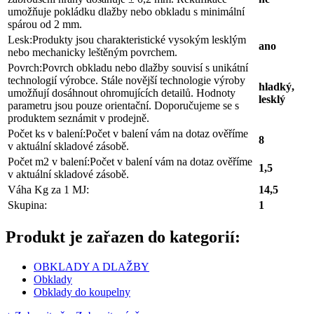
umožňuje pokládku dlažby nebo obkladu s minimální
spárou od 2 mm.
Lesk:
Produkty jsou charakteristické vysokým lesklým
ano
nebo mechanicky leštěným povrchem.
Povrch:
Povrch obkladu nebo dlažby souvisí s unikátní
technologií výrobce. Stále novější technologie výroby
hladký,
umožňují dosáhnout ohromujících detailů. Hodnoty
lesklý
parametru jsou pouze orientační. Doporučujeme se s
produktem seznámit v prodejně.
Počet ks v balení:
Počet v balení vám na dotaz ověříme
8
v aktuální skladové zásobě.
Počet m2 v balení:
Počet v balení vám na dotaz ověříme
1,5
v aktuální skladové zásobě.
Váha Kg za 1 MJ:
14,5
Skupina:
1
Produkt je zařazen do kategorií:
OBKLADY A DLAŽBY
Obklady
Obklady do koupelny