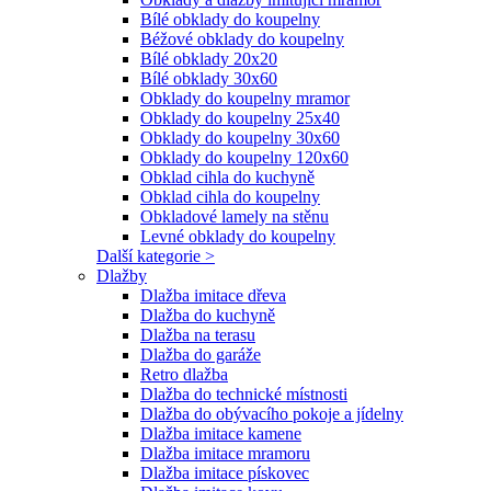
Bílé obklady do koupelny
Béžové obklady do koupelny
Bílé obklady 20x20
Bílé obklady 30x60
Obklady do koupelny mramor
Obklady do koupelny 25x40
Obklady do koupelny 30x60
Obklady do koupelny 120x60
Obklad cihla do kuchyně
Obklad cihla do koupelny
Obkladové lamely na stěnu
Levné obklady do koupelny
Další kategorie >
Dlažby
Dlažba imitace dřeva
Dlažba do kuchyně
Dlažba na terasu
Dlažba do garáže
Retro dlažba
Dlažba do technické místnosti
Dlažba do obývacího pokoje a jídelny
Dlažba imitace kamene
Dlažba imitace mramoru
Dlažba imitace pískovec