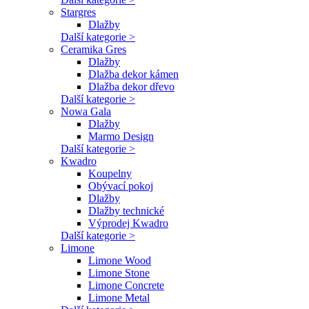
Stargres
Dlažby
Další kategorie >
Ceramika Gres
Dlažby
Dlažba dekor kámen
Dlažba dekor dřevo
Další kategorie >
Nowa Gala
Dlažby
Marmo Design
Další kategorie >
Kwadro
Koupelny
Obývací pokoj
Dlažby
Dlažby technické
Výprodej Kwadro
Další kategorie >
Limone
Limone Wood
Limone Stone
Limone Concrete
Limone Metal