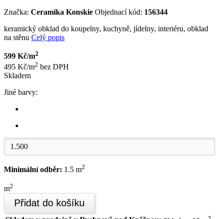
Značka:
Ceramika Konskie
Objednací kód:
156344
keramický obklad do koupelny, kuchyně, jídelny, interiéru, obklad
na stěnu
Celý popis
2
599 Kč/m
2
495 Kč/m
bez DPH
Skladem
Jiné barvy:
2
Minimální odběr:
1.5 m
2
m
Přidat do košíku
2