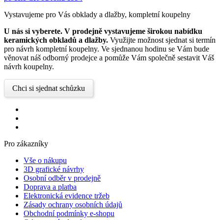
Vystavujeme pro Vás obklady a dlažby, kompletní koupelny
U nás si vyberete.
V prodejně vystavujeme širokou nabídku
keramických obkladů a dlažby.
Využijte možnost sjednat si termín
pro návrh kompletní koupelny. Ve sjednanou hodinu se Vám bude
věnovat náš odborný prodejce a pomůže Vám společně sestavit Váš
návrh koupelny.
Chci si sjednat schůzku
Pro zákazníky
Vše o nákupu
3D grafické návrhy
Osobní odběr v prodejně
Doprava a platba
Elektronická evidence tržeb
Zásady ochrany osobních údajů
Obchodní podmínky e-shopu