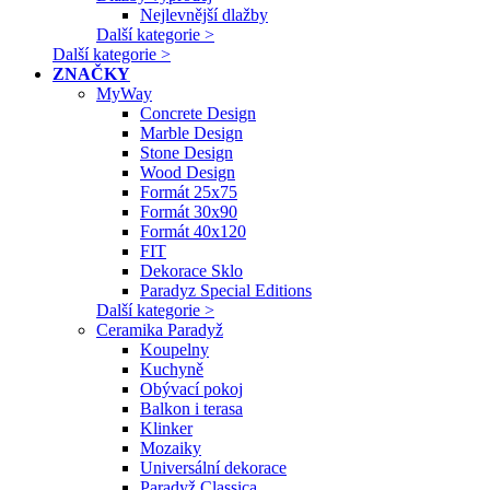
Nejlevnější dlažby
Další kategorie >
Další kategorie >
ZNAČKY
MyWay
Concrete Design
Marble Design
Stone Design
Wood Design
Formát 25x75
Formát 30x90
Formát 40x120
FIT
Dekorace Sklo
Paradyz Special Editions
Další kategorie >
Ceramika Paradyž
Koupelny
Kuchyně
Obývací pokoj
Balkon i terasa
Klinker
Mozaiky
Universální dekorace
Paradyž Classica