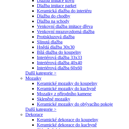
Dlažba imitace kovu
Dlažba imitace parket
Keramická dlažba do interiéru
Dlažba do chodby
Dlažba na schody
Venkovní dlažba imitace dřeva
Venkovní mrazuvzdorná dlažba
Protiskluzová dlažba
Slinutá dlažba
Hnědá dlažba 30x30
Bílá dlažba do koupelny
Interiérová dlažba 33x33
Interiérová dlažba 40x40
Interiérová dlažba 60x60
Další kategorie >
Mozaiky
Keramické mozaiky do koupelny
Keramické mozaiky do kuchyně
Mozaiky z přírodního kamene
Skleněné mozaiky
Keramické mozaiky do obývacího pokoje
Další kategorie >
Dekorace
Keramické dekorace do koupelny
Keramické dekorace do kuchyně