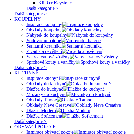
Klinker Keystone
Další kategorie >
Další kategorie >
KOUPELNY
Inspirace koupelny
Obklady koupelny
Nábytek do koupelny
Vodovodní baterie
Sanitární keramika
Zrcadla a osvětlení
Vany a vanové zástěny
Sprchové kouty a vaničky
Další kategorie >
KUCHYNĚ
Inspirace kuchyně
Obklady do kuchyně
Dlažba do kuchyně
Mozaiky do kuchyně
Obklady Tamoe
Obklady Neve Creative
Dlažba Modern
Dlažba Softcement
Další kategorie >
OBÝVACÍ POKOJE
Inspirace obývací pokoje