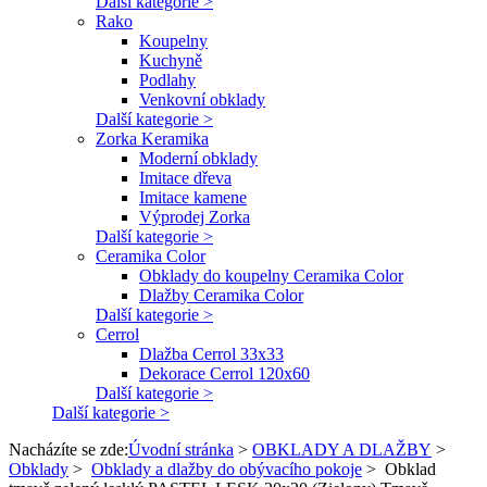
Další kategorie >
Rako
Koupelny
Kuchyně
Podlahy
Venkovní obklady
Další kategorie >
Zorka Keramika
Moderní obklady
Imitace dřeva
Imitace kamene
Výprodej Zorka
Další kategorie >
Ceramika Color
Obklady do koupelny Ceramika Color
Dlažby Ceramika Color
Další kategorie >
Cerrol
Dlažba Cerrol 33x33
Dekorace Cerrol 120x60
Další kategorie >
Další kategorie >
Nacházíte se zde:
Úvodní stránka
>
OBKLADY A DLAŽBY
>
Obklady
>
Obklady a dlažby do obývacího pokoje
>
Obklad