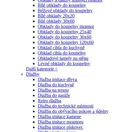
Bílé obklady do koupelny
Béžové obklady do koupelny
Bílé obklady 20x20
Bílé obklady 30x60
Obklady do koupelny mramor
Obklady do koupelny 25x40
Obklady do koupelny 30x60
Obklady do koupelny 120x60
Obklad cihla do kuchyně
Obklad cihla do koupelny
Obkladové lamely na stěnu
Levné obklady do koupelny
Další kategorie >
Dlažby
Dlažba imitace dřeva
Dlažba do kuchyně
Dlažba na terasu
Dlažba do garáže
Retro dlažba
Dlažba do technické místnosti
Dlažba do obývacího pokoje a jídelny
Dlažba imitace kamene
Dlažba imitace mramoru
Dlažba imitace pískovec