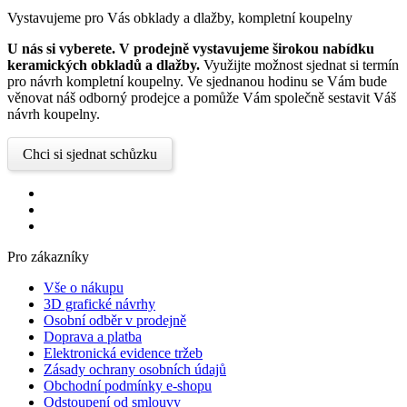
Vystavujeme pro Vás obklady a dlažby, kompletní koupelny
U nás si vyberete.
V prodejně vystavujeme širokou nabídku
keramických obkladů a dlažby.
Využijte možnost sjednat si termín
pro návrh kompletní koupelny. Ve sjednanou hodinu se Vám bude
věnovat náš odborný prodejce a pomůže Vám společně sestavit Váš
návrh koupelny.
Chci si sjednat schůzku
Pro zákazníky
Vše o nákupu
3D grafické návrhy
Osobní odběr v prodejně
Doprava a platba
Elektronická evidence tržeb
Zásady ochrany osobních údajů
Obchodní podmínky e-shopu
Odstoupení od smlouvy