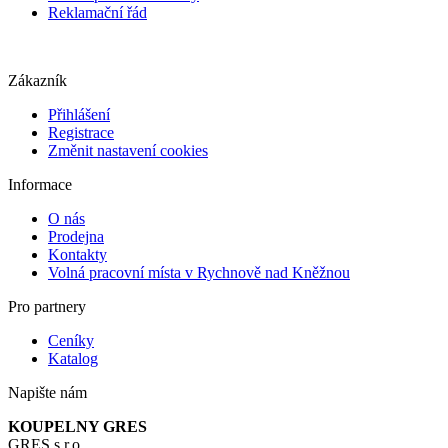
Reklamační řád
Zákazník
Přihlášení
Registrace
Změnit nastavení cookies
Informace
O nás
Prodejna
Kontakty
Volná pracovní místa v Rychnově nad Kněžnou
Pro partnery
Ceníky
Katalog
Napište nám
KOUPELNY GRES
GRES s.r.o.