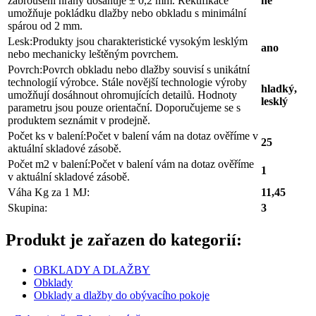
zabroušení hrany dosahuje ± 0,2 mm. Rektifikace
ne
umožňuje pokládku dlažby nebo obkladu s minimální
spárou od 2 mm.
Lesk:
Produkty jsou charakteristické vysokým lesklým
ano
nebo mechanicky leštěným povrchem.
Povrch:
Povrch obkladu nebo dlažby souvisí s unikátní
technologií výrobce. Stále novější technologie výroby
hladký,
umožňují dosáhnout ohromujících detailů. Hodnoty
lesklý
parametru jsou pouze orientační. Doporučujeme se s
produktem seznámit v prodejně.
Počet ks v balení:
Počet v balení vám na dotaz ověříme v
25
aktuální skladové zásobě.
Počet m2 v balení:
Počet v balení vám na dotaz ověříme
1
v aktuální skladové zásobě.
Váha Kg za 1 MJ:
11,45
Skupina:
3
Produkt je zařazen do kategorií:
OBKLADY A DLAŽBY
Obklady
Obklady a dlažby do obývacího pokoje