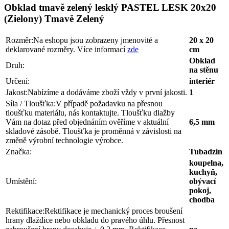
Obklad tmavě zelený lesklý PASTEL LESK 20x20
(Zielony) Tmavě Zelený
Rozměr:
Na eshopu jsou zobrazeny jmenovité a
20 x 20
deklarované rozměry. Více informací
zde
cm
Obklad
Druh:
na stěnu
Určení:
interiér
Jakost:
Nabízíme a dodáváme zboží vždy v první jakosti.
1
Síla / Tloušťka:
V případě požadavku na přesnou
tloušťku materiálu, nás kontaktujte. Tloušťku dlažby
Vám na dotaz před objednáním ověříme v aktuální
6,5 mm
skladové zásobě. Tloušťka je proměnná v závislosti na
změně výrobní technologie výrobce.
Značka:
Tubadzin
koupelna,
kuchyň,
Umístění:
obývací
pokoj,
chodba
Rektifikace:
Rektifikace je mechanický proces broušení
hrany dlaždice nebo obkladu do pravého úhlu. Přesnost