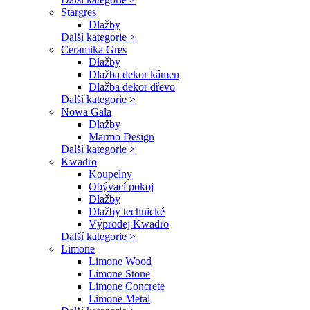
Stargres
Dlažby
Další kategorie >
Ceramika Gres
Dlažby
Dlažba dekor kámen
Dlažba dekor dřevo
Další kategorie >
Nowa Gala
Dlažby
Marmo Design
Další kategorie >
Kwadro
Koupelny
Obývací pokoj
Dlažby
Dlažby technické
Výprodej Kwadro
Další kategorie >
Limone
Limone Wood
Limone Stone
Limone Concrete
Limone Metal