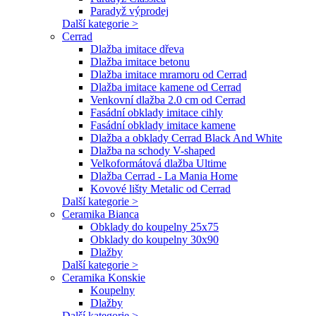
Paradyž výprodej
Další kategorie >
Cerrad
Dlažba imitace dřeva
Dlažba imitace betonu
Dlažba imitace mramoru od Cerrad
Dlažba imitace kamene od Cerrad
Venkovní dlažba 2.0 cm od Cerrad
Fasádní obklady imitace cihly
Fasádní obklady imitace kamene
Dlažba a obklady Cerrad Black And White
Dlažba na schody V-shaped
Velkoformátová dlažba Ultime
Dlažba Cerrad - La Mania Home
Kovové lišty Metalic od Cerrad
Další kategorie >
Ceramika Bianca
Obklady do koupelny 25x75
Obklady do koupelny 30x90
Dlažby
Další kategorie >
Ceramika Konskie
Koupelny
Dlažby
Další kategorie >