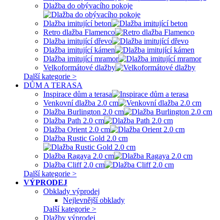
Dlažba do obývacího pokoje
Dlažba imitující beton
Retro dlažba Flamenco
Dlažba imitující dřevo
Dlažba imitující kámen
Dlažba imitující mramor
Velkoformátové dlažby
Další kategorie >
DŮM A TERASA
Inspirace dům a terasa
Venkovní dlažba 2.0 cm
Dlažba Burlington 2.0 cm
Dlažba Path 2.0 cm
Dlažba Orient 2.0 cm
Dlažba Rustic Gold 2.0 cm
Dlažba Ragaya 2.0 cm
Dlažba Cliff 2.0 cm
Další kategorie >
VÝPRODEJ
Obklady výprodej
Nejlevnější obklady
Další kategorie >
Dlažby výprodej