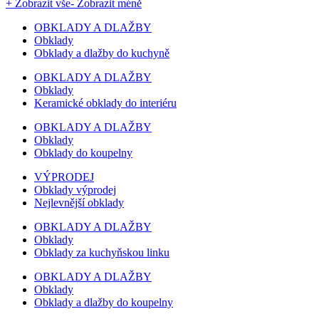
+ Zobrazit vše
- Zobrazit méně
OBKLADY A DLAŽBY
Obklady
Obklady a dlažby do kuchyně
OBKLADY A DLAŽBY
Obklady
Keramické obklady do interiéru
OBKLADY A DLAŽBY
Obklady
Obklady do koupelny
VÝPRODEJ
Obklady výprodej
Nejlevnější obklady
OBKLADY A DLAŽBY
Obklady
Obklady za kuchyňskou linku
OBKLADY A DLAŽBY
Obklady
Obklady a dlažby do koupelny