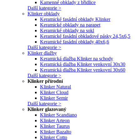
Kamenné obklady z břidlice
Další kategorie >
Klinker obklady
Keramické fasádní obklady Klinker
Keramické obklady na parapet
Keramické obklady na sokl
Keramické fasádní obkladové pásky 24,5x6,5
Keramické fasádní obklady 40x6,6
Další kategorie >
Klinker dlažby
Keramická dlažba Klinker na schody
Keramická dlažba Klinker venkovní 30x30
Keramická dlažba Klinker venkovní 30x60
Další kategorie >
Klinker přírodní
Klinker Natural
Klinker Cloud
Klinker Semir
Další kategorie >
Klinker glazovaný
Klinker Scandiano
Klinker Arteon
Klinker Taurus
Klinker Bazalto
Klinker Cotto