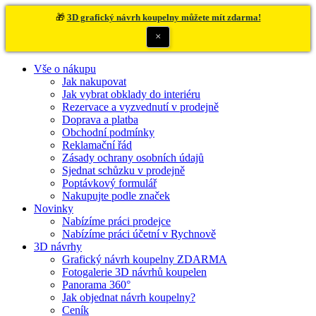
🎁
3D grafický návrh koupelny můžete mít zdarma!
×
Vše o nákupu
Jak nakupovat
Jak vybrat obklady do interiéru
Rezervace a vyzvednutí v prodejně
Doprava a platba
Obchodní podmínky
Reklamační řád
Zásady ochrany osobních údajů
Sjednat schůzku v prodejně
Poptávkový formulář
Nakupujte podle značek
Novinky
Nabízíme práci prodejce
Nabízíme práci účetní v Rychnově
3D návrhy
Grafický návrh koupelny ZDARMA
Fotogalerie 3D návrhů koupelen
Panorama 360°
Jak objednat návrh koupelny?
Ceník