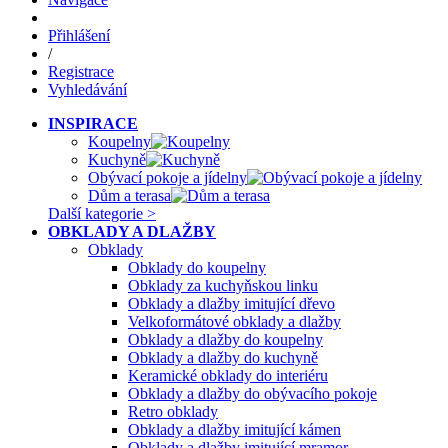
Přihlášení
/
Registrace
Vyhledávání
INSPIRACE
Koupelny
Kuchyně
Obývací pokoje a jídelny
Dům a terasa
Další kategorie >
OBKLADY A DLAŽBY
Obklady
Obklady do koupelny
Obklady za kuchyňskou linku
Obklady a dlažby imitující dřevo
Velkoformátové obklady a dlažby
Obklady a dlažby do koupelny
Obklady a dlažby do kuchyně
Keramické obklady do interiéru
Obklady a dlažby do obývacího pokoje
Retro obklady
Obklady a dlažby imitující kámen
Obklady a dlažby imitující mramor