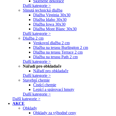
Skleněné dekorace
Další kategorie >
Slinutá technická dlažba
Dlažba Virginia 30x30
Dlažba Idaho 30x30
Dlažba Iowa 30x30
Dlažba Mont Blanc 30x30
Další kategorie >
Dlažba 2 cm
Venkovní dlažba 2 cm
Dlažba na terasu Burlington 2 cm
Dlažba na terasu Terrace 2 cm
Dlažba na terasu Path 2 cm
Další kategorie >
Nářadí pro obkladače
Nářadí pro obkladače
Další kategorie >
Stavební chemie
Čistící chemie
Lepící a spárovací hmoty
Další kategorie >
Další kategorie >
AKCE
Obklady
Obklady za výhodné ceny