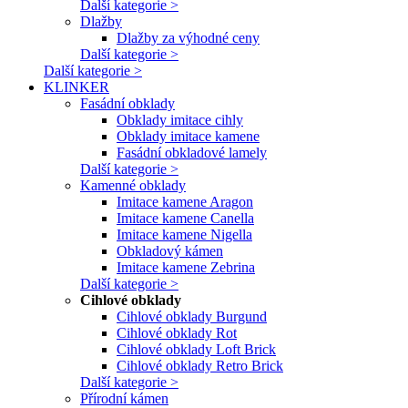
Další kategorie >
Dlažby
Dlažby za výhodné ceny
Další kategorie >
Další kategorie >
KLINKER
Fasádní obklady
Obklady imitace cihly
Obklady imitace kamene
Fasádní obkladové lamely
Další kategorie >
Kamenné obklady
Imitace kamene Aragon
Imitace kamene Canella
Imitace kamene Nigella
Obkladový kámen
Imitace kamene Zebrina
Další kategorie >
Cihlové obklady
Cihlové obklady Burgund
Cihlové obklady Rot
Cihlové obklady Loft Brick
Cihlové obklady Retro Brick
Další kategorie >
Přírodní kámen