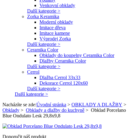
Venkovní obklady
Další kategorie >
Zorka Keramika
Moderní obklady
Imitace dřeva
Imitace kamene
Výprodej Zorka
Další kategorie >
Ceramika Color
Obklady do koupelny Ceramika Color
Dlažby Ceramika Color
Další kategorie >
Cerrol
Dlažba Cerrol 33x33
Dekorace Cerrol 120x60
Další kategorie >
Další kategorie >
Nacházíte se zde:
Úvodní stránka
>
OBKLADY A DLAŽBY
>
Obklady
>
Obklady a dlažby do kuchyně
>
Obklad Porcelano
Blue Ondulato Lesk 29,8x9,8
Doporučit náš produkt