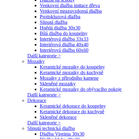
Venkovní dlažba imitace dřeva
Venkovní mrazuvzdorná dlažba
Protiskluzová dlažba
Slinutá dlažba
Hnědá dlažba 30x30
Bílá dlažba do koupelny
Interiérová dlažba 33x33
Interiérová dlažba 40x40
Interiérová dlažba 60x60
Další kategorie >
Mozaiky
Keramické mozaiky do koupelny
Keramické mozaiky do kuchyně
Mozaiky z přírodního kamene
Skleněné mozaiky
Keramické mozaiky do obývacího pokoje
Další kategorie >
Dekorace
Keramické dekorace do koupelny
Keramické dekorace do kuchyně
Skleněné dekorace
Další kategorie >
Slinutá technická dlažba
Dlažba Virginia 30x30