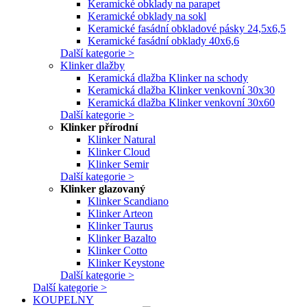
Keramické obklady na parapet
Keramické obklady na sokl
Keramické fasádní obkladové pásky 24,5x6,5
Keramické fasádní obklady 40x6,6
Další kategorie >
Klinker dlažby
Keramická dlažba Klinker na schody
Keramická dlažba Klinker venkovní 30x30
Keramická dlažba Klinker venkovní 30x60
Další kategorie >
Klinker přírodní
Klinker Natural
Klinker Cloud
Klinker Semir
Další kategorie >
Klinker glazovaný
Klinker Scandiano
Klinker Arteon
Klinker Taurus
Klinker Bazalto
Klinker Cotto
Klinker Keystone
Další kategorie >
Další kategorie >
KOUPELNY