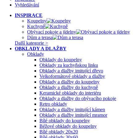
Vyhledávání
INSPIRACE
Koupelny
Kuchyně
Obývací pokoje a jídelny
Dům a terasa
Další kategorie >
OBKLADY A DLAŽBY
Obklady
Obklady do koupelny
Obklady za kuchyňskou linku
Obklady a dlažby imitující dřevo
Velkoformátové obklady a dlažby
Obklady a dlažby do koupelny
Obklady a dlažby do kuchyně
Keramické obklady do interiéru
Obklady a dlažby do obývacího pokoje
Retro obklady
Obklady a dlažby imitující kámen
Obklady a dlažby imitující mramor
Bílé obklady do koupelny
Béžové obklady do koupelny
Bílé obklady 20x20
Bílé obklady 30x60