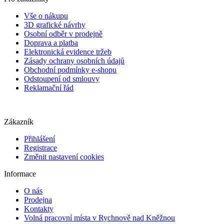
Vše o nákupu
3D grafické návrhy
Osobní odběr v prodejně
Doprava a platba
Elektronická evidence tržeb
Zásady ochrany osobních údajů
Obchodní podmínky e-shopu
Odstoupení od smlouvy
Reklamační řád
Zákazník
Přihlášení
Registrace
Změnit nastavení cookies
Informace
O nás
Prodejna
Kontakty
Volná pracovní místa v Rychnově nad Kněžnou