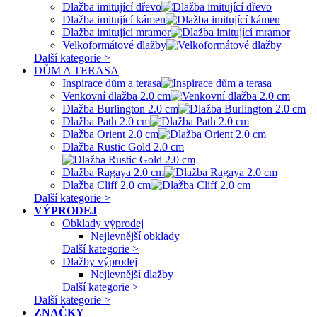
Dlažba imitující dřevo
Dlažba imitující kámen
Dlažba imitující mramor
Velkoformátové dlažby
Další kategorie >
DŮM A TERASA
Inspirace dům a terasa
Venkovní dlažba 2.0 cm
Dlažba Burlington 2.0 cm
Dlažba Path 2.0 cm
Dlažba Orient 2.0 cm
Dlažba Rustic Gold 2.0 cm
Dlažba Ragaya 2.0 cm
Dlažba Cliff 2.0 cm
Další kategorie >
VÝPRODEJ
Obklady výprodej
Nejlevnější obklady
Další kategorie >
Dlažby výprodej
Nejlevnější dlažby
Další kategorie >
Další kategorie >
ZNAČKY