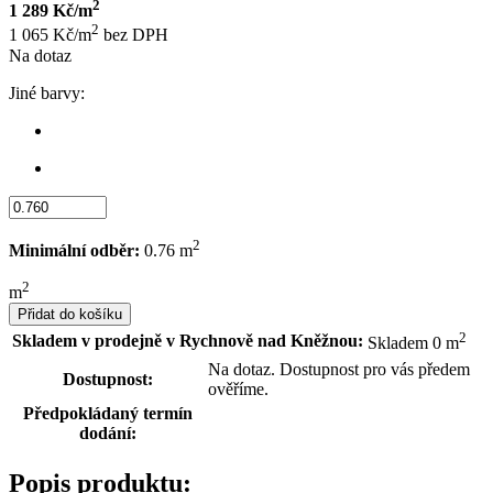
2
1 289 Kč/m
2
1 065 Kč/m
bez DPH
Na dotaz
Jiné barvy:
2
Minimální odběr:
0.76 m
2
m
Přidat do košíku
2
Skladem v prodejně v Rychnově nad Kněžnou:
Skladem 0 m
Na dotaz. Dostupnost pro vás předem
Dostupnost:
ověříme.
Předpokládaný termín
dodání:
Popis produktu: