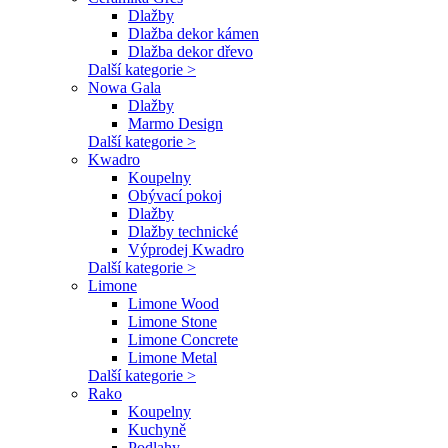
Dlažby
Dlažba dekor kámen
Dlažba dekor dřevo
Další kategorie >
Nowa Gala
Dlažby
Marmo Design
Další kategorie >
Kwadro
Koupelny
Obývací pokoj
Dlažby
Dlažby technické
Výprodej Kwadro
Další kategorie >
Limone
Limone Wood
Limone Stone
Limone Concrete
Limone Metal
Další kategorie >
Rako
Koupelny
Kuchyně
Podlahy