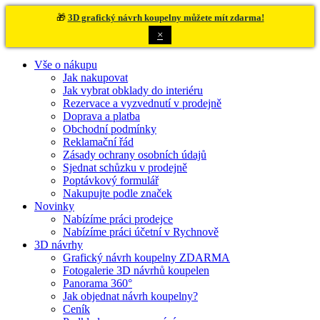
🎁
3D grafický návrh koupelny můžete mít zdarma!
×
Vše o nákupu
Jak nakupovat
Jak vybrat obklady do interiéru
Rezervace a vyzvednutí v prodejně
Doprava a platba
Obchodní podmínky
Reklamační řád
Zásady ochrany osobních údajů
Sjednat schůzku v prodejně
Poptávkový formulář
Nakupujte podle značek
Novinky
Nabízíme práci prodejce
Nabízíme práci účetní v Rychnově
3D návrhy
Grafický návrh koupelny ZDARMA
Fotogalerie 3D návrhů koupelen
Panorama 360°
Jak objednat návrh koupelny?
Ceník