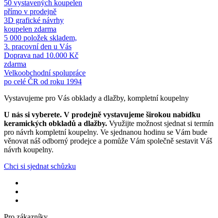
50 vystavených koupelen
přímo v prodejně
3D grafické návrhy
koupelen zdarma
5 000 položek skladem,
3. pracovní den u Vás
Doprava nad 10.000 Kč
zdarma
Velkoobchodní spolupráce
po celé ČR od roku 1994
Vystavujeme pro Vás obklady a dlažby, kompletní koupelny
U nás si vyberete.
V prodejně vystavujeme širokou nabídku
keramických obkladů a dlažby.
Využijte možnost sjednat si termín
pro návrh kompletní koupelny. Ve sjednanou hodinu se Vám bude
věnovat náš odborný prodejce a pomůže Vám společně sestavit Váš
návrh koupelny.
Chci si sjednat schůzku
Pro zákazníky