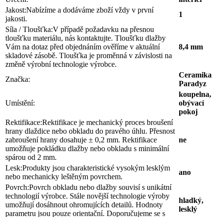
Jakost:
Nabízíme a dodáváme zboží vždy v první
1
jakosti.
Síla / Tloušťka:
V případě požadavku na přesnou
tloušťku materiálu, nás kontaktujte. Tloušťku dlažby
Vám na dotaz před objednáním ověříme v aktuální
8,4 mm
skladové zásobě. Tloušťka je proměnná v závislosti na
změně výrobní technologie výrobce.
Ceramika
Značka:
Paradyz
koupelna,
Umístění:
obývací
pokoj
Rektifikace:
Rektifikace je mechanický proces broušení
hrany dlaždice nebo obkladu do pravého úhlu. Přesnost
zabroušení hrany dosahuje ± 0,2 mm. Rektifikace
ne
umožňuje pokládku dlažby nebo obkladu s minimální
spárou od 2 mm.
Lesk:
Produkty jsou charakteristické vysokým lesklým
ano
nebo mechanicky leštěným povrchem.
Povrch:
Povrch obkladu nebo dlažby souvisí s unikátní
technologií výrobce. Stále novější technologie výroby
hladký,
umožňují dosáhnout ohromujících detailů. Hodnoty
lesklý
parametru jsou pouze orientační. Doporučujeme se s