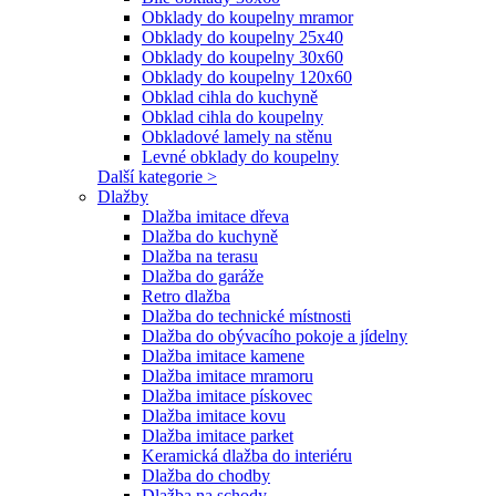
Obklady do koupelny mramor
Obklady do koupelny 25x40
Obklady do koupelny 30x60
Obklady do koupelny 120x60
Obklad cihla do kuchyně
Obklad cihla do koupelny
Obkladové lamely na stěnu
Levné obklady do koupelny
Další kategorie >
Dlažby
Dlažba imitace dřeva
Dlažba do kuchyně
Dlažba na terasu
Dlažba do garáže
Retro dlažba
Dlažba do technické místnosti
Dlažba do obývacího pokoje a jídelny
Dlažba imitace kamene
Dlažba imitace mramoru
Dlažba imitace pískovec
Dlažba imitace kovu
Dlažba imitace parket
Keramická dlažba do interiéru
Dlažba do chodby
Dlažba na schody