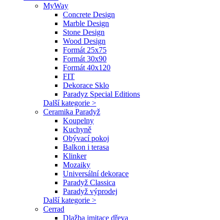
MyWay
Concrete Design
Marble Design
Stone Design
Wood Design
Formát 25x75
Formát 30x90
Formát 40x120
FIT
Dekorace Sklo
Paradyz Special Editions
Další kategorie >
Ceramika Paradyž
Koupelny
Kuchyně
Obývací pokoj
Balkon i terasa
Klinker
Mozaiky
Universální dekorace
Paradyž Classica
Paradyž výprodej
Další kategorie >
Cerrad
Dlažba imitace dřeva