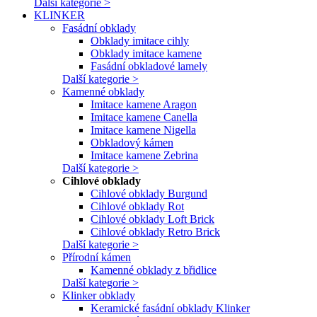
Další kategorie >
KLINKER
Fasádní obklady
Obklady imitace cihly
Obklady imitace kamene
Fasádní obkladové lamely
Další kategorie >
Kamenné obklady
Imitace kamene Aragon
Imitace kamene Canella
Imitace kamene Nigella
Obkladový kámen
Imitace kamene Zebrina
Další kategorie >
Cihlové obklady
Cihlové obklady Burgund
Cihlové obklady Rot
Cihlové obklady Loft Brick
Cihlové obklady Retro Brick
Další kategorie >
Přírodní kámen
Kamenné obklady z břidlice
Další kategorie >
Klinker obklady
Keramické fasádní obklady Klinker