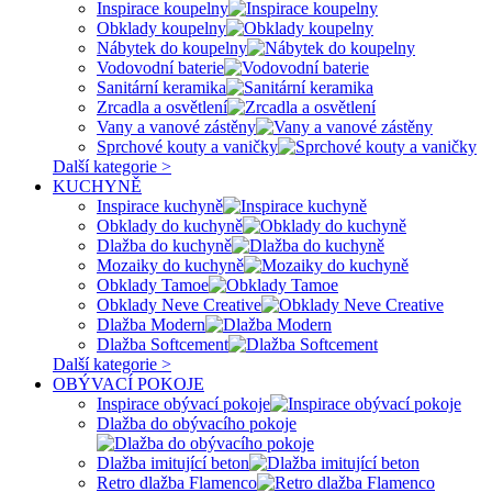
Inspirace koupelny
Obklady koupelny
Nábytek do koupelny
Vodovodní baterie
Sanitární keramika
Zrcadla a osvětlení
Vany a vanové zástěny
Sprchové kouty a vaničky
Další kategorie >
KUCHYNĚ
Inspirace kuchyně
Obklady do kuchyně
Dlažba do kuchyně
Mozaiky do kuchyně
Obklady Tamoe
Obklady Neve Creative
Dlažba Modern
Dlažba Softcement
Další kategorie >
OBÝVACÍ POKOJE
Inspirace obývací pokoje
Dlažba do obývacího pokoje
Dlažba imitující beton
Retro dlažba Flamenco