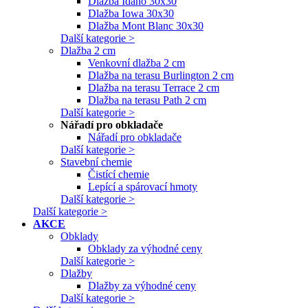
Dlažba Idaho 30x30
Dlažba Iowa 30x30
Dlažba Mont Blanc 30x30
Další kategorie >
Dlažba 2 cm
Venkovní dlažba 2 cm
Dlažba na terasu Burlington 2 cm
Dlažba na terasu Terrace 2 cm
Dlažba na terasu Path 2 cm
Další kategorie >
Nářadí pro obkladače
Nářadí pro obkladače
Další kategorie >
Stavební chemie
Čistící chemie
Lepící a spárovací hmoty
Další kategorie >
Další kategorie >
AKCE
Obklady
Obklady za výhodné ceny
Další kategorie >
Dlažby
Dlažby za výhodné ceny
Další kategorie >