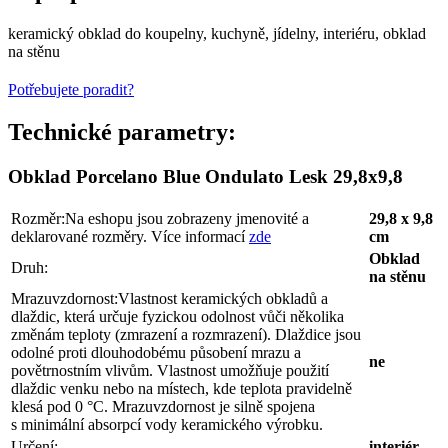
keramický obklad do koupelny, kuchyně, jídelny, interiéru, obklad
na stěnu
Potřebujete poradit?
Technické parametry:
Obklad Porcelano Blue Ondulato Lesk 29,8x9,8
Rozměr:
Na eshopu jsou zobrazeny jmenovité a
29,8 x 9,8
deklarované rozměry. Více informací
zde
cm
Obklad
Druh:
na stěnu
Mrazuvzdornost:
Vlastnost keramických obkladů a
dlaždic, která určuje fyzickou odolnost vůči několika
změnám teploty (zmrazení a rozmrazení). Dlaždice jsou
odolné proti dlouhodobému působení mrazu a
ne
povětrnostním vlivům. Vlastnost umožňuje použití
dlaždic venku nebo na místech, kde teplota pravidelně
klesá pod 0 °C. Mrazuvzdornost je silně spojena
s minimální absorpcí vody keramického výrobku.
Určení:
interiér