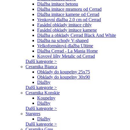
Dlažba imitace betonu
Dlažba imitace mramoru od Cerrad
Dlažba imitace kamene od Cerrad
Venkovní dlažba 2.0 cm od Cerrad
Fasádní obklady imitace cihly
Fasádní obklady imitace kamene
Dlažba a obklady Cerrad Black And White
Dlažba na schody V-shaped
Velkoformátová dlažba Ultime
Dlažba Cerrad - La Mania Home
Kovové lišty Metalic od Cerrad
Další kategorie >
Ceramika Bianca
Obklady do koupelny 25x75
Obklady do koupelny 30x90
Dlažby
Další kategorie >
Ceramika Konskie
Koupelny
Dlažby
Další kategorie >
Stargres
Dlažby
Další kategorie >
Ceramika Gres