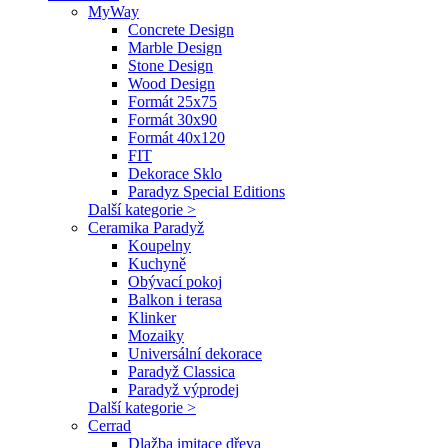
MyWay
Concrete Design
Marble Design
Stone Design
Wood Design
Formát 25x75
Formát 30x90
Formát 40x120
FIT
Dekorace Sklo
Paradyz Special Editions
Další kategorie >
Ceramika Paradyž
Koupelny
Kuchyně
Obývací pokoj
Balkon i terasa
Klinker
Mozaiky
Universální dekorace
Paradyž Classica
Paradyž výprodej
Další kategorie >
Cerrad
Dlažba imitace dřeva