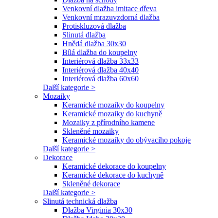
Venkovní dlažba imitace dřeva
Venkovní mrazuvzdorná dlažba
Protiskluzová dlažba
Slinutá dlažba
Hnědá dlažba 30x30
Bílá dlažba do koupelny
Interiérová dlažba 33x33
Interiérová dlažba 40x40
Interiérová dlažba 60x60
Další kategorie >
Mozaiky
Keramické mozaiky do koupelny
Keramické mozaiky do kuchyně
Mozaiky z přírodního kamene
Skleněné mozaiky
Keramické mozaiky do obývacího pokoje
Další kategorie >
Dekorace
Keramické dekorace do koupelny
Keramické dekorace do kuchyně
Skleněné dekorace
Další kategorie >
Slinutá technická dlažba
Dlažba Virginia 30x30