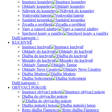
Inspirace koupelny
Obklady koupelny
Nábytek do koupelny
Vodovodní baterie
Sanitární keramika
Zrcadla a osvětlení
Vany a vanové zástěny
Sprchové kouty a vaničky
Další kategorie >
KUCHYNĚ
Inspirace kuchyně
Obklady do kuchyně
Dlažba do kuchyně
Mozaiky do kuchyně
Obklady Tamoe
Obklady Neve Creative
Dlažba Modern
Dlažba Softcement
Další kategorie >
OBÝVACÍ POKOJE
Inspirace obývací pokoje
Dlažba do obývacího pokoje
Dlažba imitující beton
Retro dlažba Flamenco