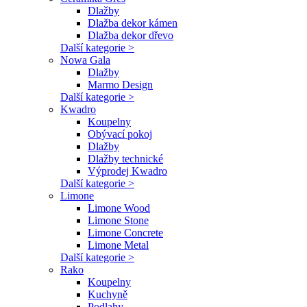
Dlažby
Dlažba dekor kámen
Dlažba dekor dřevo
Další kategorie >
Nowa Gala
Dlažby
Marmo Design
Další kategorie >
Kwadro
Koupelny
Obývací pokoj
Dlažby
Dlažby technické
Výprodej Kwadro
Další kategorie >
Limone
Limone Wood
Limone Stone
Limone Concrete
Limone Metal
Další kategorie >
Rako
Koupelny
Kuchyně
Podlahy