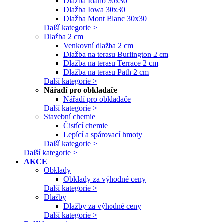
Dlažba Idaho 30x30
Dlažba Iowa 30x30
Dlažba Mont Blanc 30x30
Další kategorie >
Dlažba 2 cm
Venkovní dlažba 2 cm
Dlažba na terasu Burlington 2 cm
Dlažba na terasu Terrace 2 cm
Dlažba na terasu Path 2 cm
Další kategorie >
Nářadí pro obkladače
Nářadí pro obkladače
Další kategorie >
Stavební chemie
Čistící chemie
Lepící a spárovací hmoty
Další kategorie >
Další kategorie >
AKCE
Obklady
Obklady za výhodné ceny
Další kategorie >
Dlažby
Dlažby za výhodné ceny
Další kategorie >