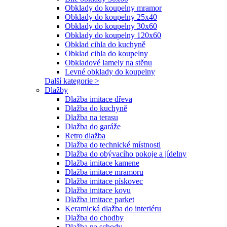
Obklady do koupelny mramor
Obklady do koupelny 25x40
Obklady do koupelny 30x60
Obklady do koupelny 120x60
Obklad cihla do kuchyně
Obklad cihla do koupelny
Obkladové lamely na stěnu
Levné obklady do koupelny
Další kategorie >
Dlažby
Dlažba imitace dřeva
Dlažba do kuchyně
Dlažba na terasu
Dlažba do garáže
Retro dlažba
Dlažba do technické místnosti
Dlažba do obývacího pokoje a jídelny
Dlažba imitace kamene
Dlažba imitace mramoru
Dlažba imitace pískovec
Dlažba imitace kovu
Dlažba imitace parket
Keramická dlažba do interiéru
Dlažba do chodby
Dlažba na schody