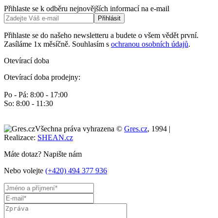
Přihlaste se k odběru nejnovějších informací na e-mail
Přihlásit
Přihlaste se do našeho newsletteru a budete o všem vědět první.
Zasíláme 1x měsíčně. Souhlasím s
ochranou osobních údajů
.
Otevírací doba
Otevírací doba prodejny:
Po - Pá: 8:00 - 17:00
So: 8:00 - 11:30
Všechna práva vyhrazena ©
Gres.cz
, 1994 |
Realizace:
SHEAN.cz
Máte dotaz? Napište nám
Nebo volejte
(+420) 494 377 936