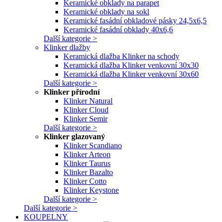
Keramické obklady na parapet
Keramické obklady na sokl
Keramické fasádní obkladové pásky 24,5x6,5
Keramické fasádní obklady 40x6,6
Další kategorie >
Klinker dlažby
Keramická dlažba Klinker na schody
Keramická dlažba Klinker venkovní 30x30
Keramická dlažba Klinker venkovní 30x60
Další kategorie >
Klinker přírodní
Klinker Natural
Klinker Cloud
Klinker Semir
Další kategorie >
Klinker glazovaný
Klinker Scandiano
Klinker Arteon
Klinker Taurus
Klinker Bazalto
Klinker Cotto
Klinker Keystone
Další kategorie >
Další kategorie >
KOUPELNY