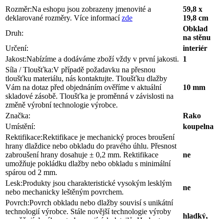
Rozměr:
Na eshopu jsou zobrazeny jmenovité a
59,8 x
deklarované rozměry. Více informací
zde
19,8 cm
Obklad
Druh:
na stěnu
Určení:
interiér
Jakost:
Nabízíme a dodáváme zboží vždy v první jakosti.
1
Síla / Tloušťka:
V případě požadavku na přesnou
tloušťku materiálu, nás kontaktujte. Tloušťku dlažby
Vám na dotaz před objednáním ověříme v aktuální
10 mm
skladové zásobě. Tloušťka je proměnná v závislosti na
změně výrobní technologie výrobce.
Značka:
Rako
Umístění:
koupelna
Rektifikace:
Rektifikace je mechanický proces broušení
hrany dlaždice nebo obkladu do pravého úhlu. Přesnost
zabroušení hrany dosahuje ± 0,2 mm. Rektifikace
ne
umožňuje pokládku dlažby nebo obkladu s minimální
spárou od 2 mm.
Lesk:
Produkty jsou charakteristické vysokým lesklým
ne
nebo mechanicky leštěným povrchem.
Povrch:
Povrch obkladu nebo dlažby souvisí s unikátní
technologií výrobce. Stále novější technologie výroby
hladký,