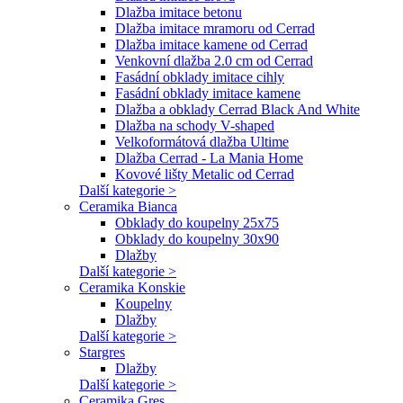
Dlažba imitace betonu
Dlažba imitace mramoru od Cerrad
Dlažba imitace kamene od Cerrad
Venkovní dlažba 2.0 cm od Cerrad
Fasádní obklady imitace cihly
Fasádní obklady imitace kamene
Dlažba a obklady Cerrad Black And White
Dlažba na schody V-shaped
Velkoformátová dlažba Ultime
Dlažba Cerrad - La Mania Home
Kovové lišty Metalic od Cerrad
Další kategorie >
Ceramika Bianca
Obklady do koupelny 25x75
Obklady do koupelny 30x90
Dlažby
Další kategorie >
Ceramika Konskie
Koupelny
Dlažby
Další kategorie >
Stargres
Dlažby
Další kategorie >
Ceramika Gres