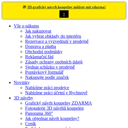
🎁
3D grafický návrh koupelny můžete mít zdarma!
×
Vše o nákupu
Jak nakupovat
Jak vybrat obklady do interiéru
Rezervace a vyzvednutí v prodejně
Doprava a platba
Obchodní podmínky
Reklamační řád
Zásady ochrany osobních údajů
Sjednat schůzku v prodejně
Poptávkový formulář
Nakupujte podle značek
Novinky
Nabízíme práci prodejce
Nabízíme práci účetní v Rychnově
3D návrhy
Grafický návrh koupelny ZDARMA
Fotogalerie 3D návrhů koupelen
Panorama 360°
Jak objednat návrh koupelny?
Ceník