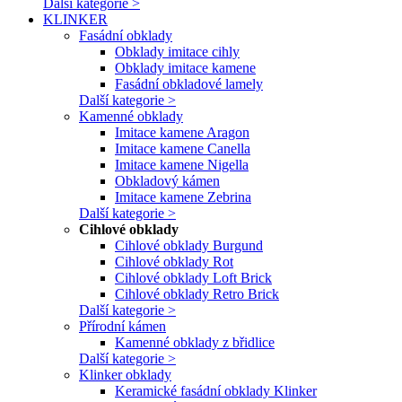
Další kategorie >
KLINKER
Fasádní obklady
Obklady imitace cihly
Obklady imitace kamene
Fasádní obkladové lamely
Další kategorie >
Kamenné obklady
Imitace kamene Aragon
Imitace kamene Canella
Imitace kamene Nigella
Obkladový kámen
Imitace kamene Zebrina
Další kategorie >
Cihlové obklady
Cihlové obklady Burgund
Cihlové obklady Rot
Cihlové obklady Loft Brick
Cihlové obklady Retro Brick
Další kategorie >
Přírodní kámen
Kamenné obklady z břidlice
Další kategorie >
Klinker obklady
Keramické fasádní obklady Klinker