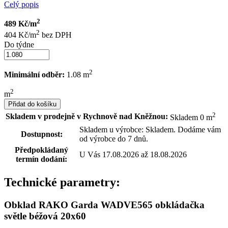
Celý popis
2
489 Kč/m
2
404 Kč/m
bez DPH
Do týdne
2
Minimální odběr:
1.08 m
2
m
Přidat do košíku
2
Skladem v prodejně v Rychnově nad Kněžnou:
Skladem 0 m
Skladem u výrobce: Skladem. Dodáme vám
Dostupnost:
od výrobce do 7 dnů.
Předpokládaný
U Vás 17.08.2026 až 18.08.2026
termín dodání:
Technické parametry:
Obklad RAKO Garda WADVE565 obkládačka
světle béžová 20x60