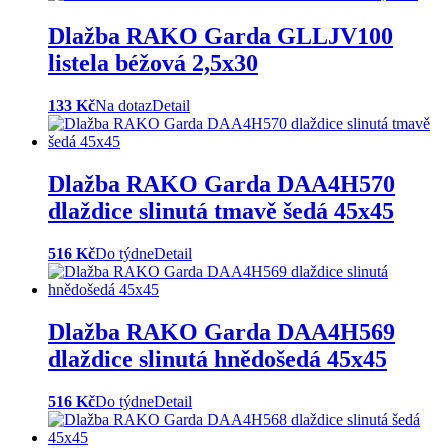
Dlažba RAKO Garda GLLJV100
listela béžová 2,5x30
133 Kč
Na dotaz
Detail
Dlažba RAKO Garda DAA4H570
dlaždice slinutá tmavě šedá 45x45
516 Kč
Do týdne
Detail
Dlažba RAKO Garda DAA4H569
dlaždice slinutá hnědošedá 45x45
516 Kč
Do týdne
Detail