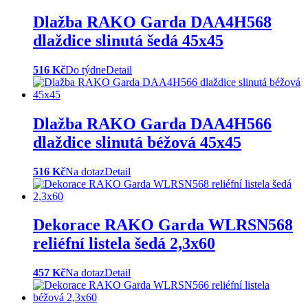
Dlažba RAKO Garda DAA4H568
dlaždice slinutá šedá 45x45
516 Kč
Do týdne
Detail
Dlažba RAKO Garda DAA4H566
dlaždice slinutá béžová 45x45
516 Kč
Na dotaz
Detail
Dekorace RAKO Garda WLRSN568
reliéfní listela šedá 2,3x60
457 Kč
Na dotaz
Detail