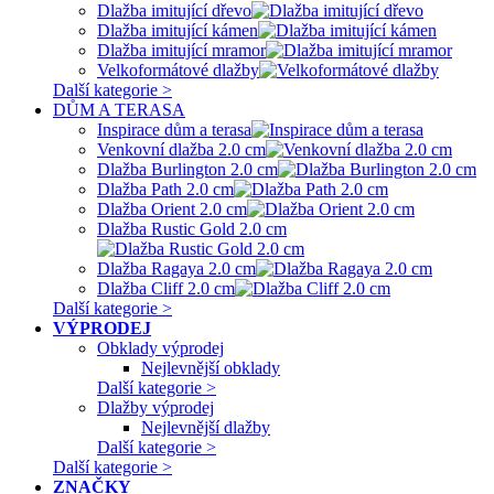
Dlažba imitující dřevo
Dlažba imitující kámen
Dlažba imitující mramor
Velkoformátové dlažby
Další kategorie >
DŮM A TERASA
Inspirace dům a terasa
Venkovní dlažba 2.0 cm
Dlažba Burlington 2.0 cm
Dlažba Path 2.0 cm
Dlažba Orient 2.0 cm
Dlažba Rustic Gold 2.0 cm
Dlažba Ragaya 2.0 cm
Dlažba Cliff 2.0 cm
Další kategorie >
VÝPRODEJ
Obklady výprodej
Nejlevnější obklady
Další kategorie >
Dlažby výprodej
Nejlevnější dlažby
Další kategorie >
Další kategorie >
ZNAČKY