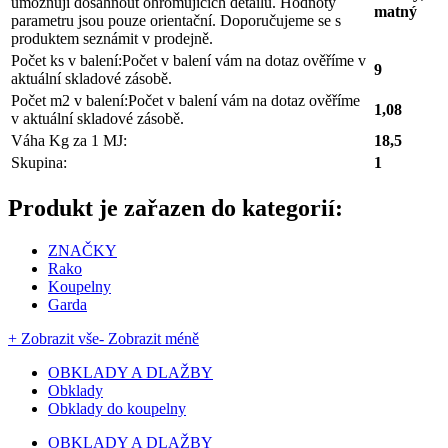
umožňují dosáhnout ohromujících detailů. Hodnoty
matný
parametru jsou pouze orientační. Doporučujeme se s
produktem seznámit v prodejně.
Počet ks v balení:
Počet v balení vám na dotaz ověříme v
9
aktuální skladové zásobě.
Počet m2 v balení:
Počet v balení vám na dotaz ověříme
1,08
v aktuální skladové zásobě.
Váha Kg za 1 MJ:
18,5
Skupina:
1
Produkt je zařazen do kategorií:
ZNAČKY
Rako
Koupelny
Garda
+ Zobrazit vše
- Zobrazit méně
OBKLADY A DLAŽBY
Obklady
Obklady do koupelny
OBKLADY A DLAŽBY