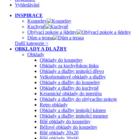
Vyhledávání
INSPIRACE
Koupelny
Kuchyně
Obývací pokoje a jídelny
Dům a terasa
Další kategorie >
OBKLADY A DLAŽBY
Obklady
Obklady do koupelny
Obklady za kuchyňskou linku
Obklady a dlažby imitující dřevo
Velkoformátové obklady a dlažby
Obklady a dlažby do koupelny
Obklady a dlažby do kuchyně
Keramické obklady do interiéru
Obklady a dlažby do obývacího pokoje
Retro obklady
Obklady a dlažby imitující kámen
Obklady a dlažby imitující mramor
Bílé obklady do koupelny
Béžové obklady do koupelny
Bílé obklady 20x20
Bílé obklady 30x60