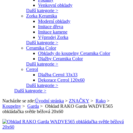
Venkovní obklady
Další kategorie >
Zorka Keramika
Moderní obklady
Imitace dřeva
Imitace kamene
Výprodej Zorka
Další kategorie >
Ceramika Color
Obklady do koupelny Ceramika Color
Dlažby Ceramika Color
Další kategorie >
Cerrol
Dlažba Cerrol 33x33
Dekorace Cerrol 120x60
Další kategorie >
Další kategorie >
Nacházíte se zde:
Úvodní stránka
>
ZNAČKY
>
Rako
>
Koupelny
>
Garda
>
Obklad RAKO Garda WADVE565
obkládačka světle béžová 20x60