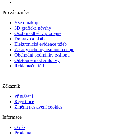
Pro zákazníky
Vše o nákupu
3D grafické návrhy
Osobní odběr v prodejně
Doprava a platba
Elektronická evidence tržeb
Zásady ochrany osobních údajů
Obchodní podmínky e-shopu
Odstoupení od smlouvy
Reklamační řád
Zákazník
Přihlášení
Registrace
Změnit nastavení cookies
Informace
O nás
Prodejna