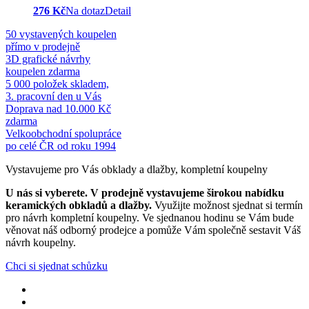
276 Kč
Na dotaz
Detail
50 vystavených koupelen
přímo v prodejně
3D grafické návrhy
koupelen zdarma
5 000 položek skladem,
3. pracovní den u Vás
Doprava nad 10.000 Kč
zdarma
Velkoobchodní spolupráce
po celé ČR od roku 1994
Vystavujeme pro Vás obklady a dlažby, kompletní koupelny
U nás si vyberete.
V prodejně vystavujeme širokou nabídku
keramických obkladů a dlažby.
Využijte možnost sjednat si termín
pro návrh kompletní koupelny. Ve sjednanou hodinu se Vám bude
věnovat náš odborný prodejce a pomůže Vám společně sestavit Váš
návrh koupelny.
Chci si sjednat schůzku