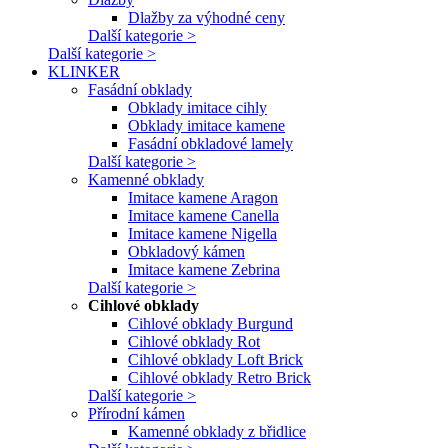
Dlažby za výhodné ceny
Další kategorie >
Další kategorie >
KLINKER
Fasádní obklady
Obklady imitace cihly
Obklady imitace kamene
Fasádní obkladové lamely
Další kategorie >
Kamenné obklady
Imitace kamene Aragon
Imitace kamene Canella
Imitace kamene Nigella
Obkladový kámen
Imitace kamene Zebrina
Další kategorie >
Cihlové obklady
Cihlové obklady Burgund
Cihlové obklady Rot
Cihlové obklady Loft Brick
Cihlové obklady Retro Brick
Další kategorie >
Přírodní kámen
Kamenné obklady z břidlice