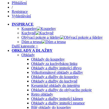
Přihlášení
/
Registrace
Vyhledávání
INSPIRACE
Koupelny
Kuchyně
Obývací pokoje a jídelny
Dům a terasa
Další kategorie >
OBKLADY A DLAŽBY
Obklady
Obklady do koupelny
Obklady za kuchyňskou linku
Obklady a dlažby imitující dřevo
Velkoformátové obklady a dlažby
Obklady a dlažby do koupelny
Obklady a dlažby do kuchyně
Keramické obklady do interiéru
Obklady a dlažby do obývacího pokoje
Retro obklady
Obklady a dlažby imitující kámen
Obklady a dlažby imitující mramor
Bílé obklady do koupelny