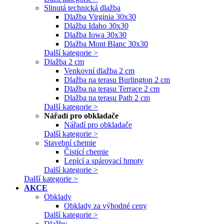
Slinutá technická dlažba
Dlažba Virginia 30x30
Dlažba Idaho 30x30
Dlažba Iowa 30x30
Dlažba Mont Blanc 30x30
Další kategorie >
Dlažba 2 cm
Venkovní dlažba 2 cm
Dlažba na terasu Burlington 2 cm
Dlažba na terasu Terrace 2 cm
Dlažba na terasu Path 2 cm
Další kategorie >
Nářadí pro obkladače
Nářadí pro obkladače
Další kategorie >
Stavební chemie
Čistící chemie
Lepící a spárovací hmoty
Další kategorie >
Další kategorie >
AKCE
Obklady
Obklady za výhodné ceny
Další kategorie >
Dlažby