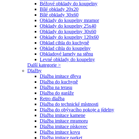
Béžové obklady do koupelny
Bílé obklady 20x20
Bílé obklady 30x60
Obklady do koupelny mramor
Obklady do koupelny 25x40
Obklady do koupelny 30x60
Obklady do koupelny 120x60
Obklad cihla do kuchyně
Obklad cihla do koupelny
Obkladové lamely na stěnu
Levné obklady do koupelny
Další kategorie >
Dlažby
Dlažba imitace dřeva
Dlažba do kuchyně
Dlažba na terasu
Dlažba do garáže
Retro dlažba
Dlažba do technické místnosti
Dlažba do obývacího pokoje a jídelny
Dlažba imitace kamene
Dlažba imitace mramoru
Dlažba imitace pískovec
Dlažba imitace kovu
Dlažba imitace parket