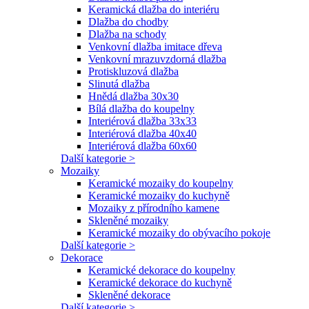
Keramická dlažba do interiéru
Dlažba do chodby
Dlažba na schody
Venkovní dlažba imitace dřeva
Venkovní mrazuvzdorná dlažba
Protiskluzová dlažba
Slinutá dlažba
Hnědá dlažba 30x30
Bílá dlažba do koupelny
Interiérová dlažba 33x33
Interiérová dlažba 40x40
Interiérová dlažba 60x60
Další kategorie >
Mozaiky
Keramické mozaiky do koupelny
Keramické mozaiky do kuchyně
Mozaiky z přírodního kamene
Skleněné mozaiky
Keramické mozaiky do obývacího pokoje
Další kategorie >
Dekorace
Keramické dekorace do koupelny
Keramické dekorace do kuchyně
Skleněné dekorace
Další kategorie >