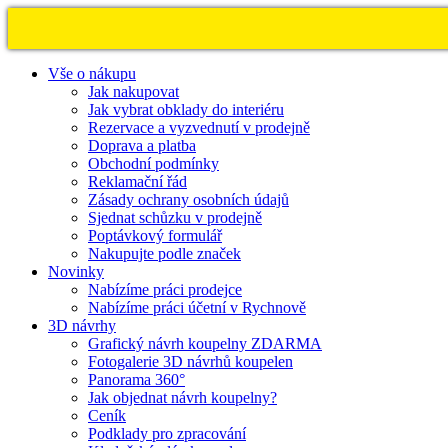
Vše o nákupu
Jak nakupovat
Jak vybrat obklady do interiéru
Rezervace a vyzvednutí v prodejně
Doprava a platba
Obchodní podmínky
Reklamační řád
Zásady ochrany osobních údajů
Sjednat schůzku v prodejně
Poptávkový formulář
Nakupujte podle značek
Novinky
Nabízíme práci prodejce
Nabízíme práci účetní v Rychnově
3D návrhy
Grafický návrh koupelny ZDARMA
Fotogalerie 3D návrhů koupelen
Panorama 360°
Jak objednat návrh koupelny?
Ceník
Podklady pro zpracování