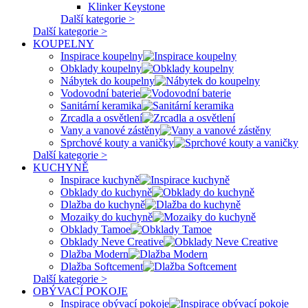
Klinker Keystone
Další kategorie >
Další kategorie >
KOUPELNY
Inspirace koupelny
Obklady koupelny
Nábytek do koupelny
Vodovodní baterie
Sanitární keramika
Zrcadla a osvětlení
Vany a vanové zástěny
Sprchové kouty a vaničky
Další kategorie >
KUCHYNĚ
Inspirace kuchyně
Obklady do kuchyně
Dlažba do kuchyně
Mozaiky do kuchyně
Obklady Tamoe
Obklady Neve Creative
Dlažba Modern
Dlažba Softcement
Další kategorie >
OBÝVACÍ POKOJE
Inspirace obývací pokoje