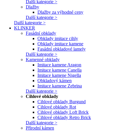
Další kategorie >
Dlažby
Dlažby za výhodné ceny
Další kategorie >
Další kategorie >
KLINKER
Fasádní obklady
Obklady imitace cihly
Obklady imitace kamene
Fasádní obkladové lamely
Další kategorie >
Kamenné obklady
Imitace kamene Aragon
Imitace kamene Canella
Imitace kamene Nigella
Obkladový kámen
Imitace kamene Zebrina
Další kategorie >
Cihlové obklady
Cihlové obklady Burgund
Cihlové obklady Rot
Cihlové obklady Loft Brick
Cihlové obklady Retro Brick
Další kategorie >
Přírodní kámen