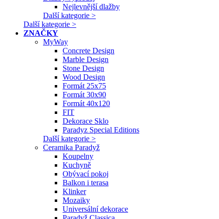
Nejlevnější dlažby
Další kategorie >
Další kategorie >
ZNAČKY
MyWay
Concrete Design
Marble Design
Stone Design
Wood Design
Formát 25x75
Formát 30x90
Formát 40x120
FIT
Dekorace Sklo
Paradyz Special Editions
Další kategorie >
Ceramika Paradyž
Koupelny
Kuchyně
Obývací pokoj
Balkon i terasa
Klinker
Mozaiky
Universální dekorace
Paradyž Classica