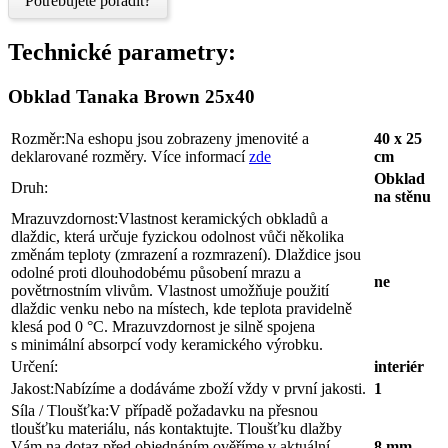
Potřebujete poradit?
Technické parametry:
Obklad Tanaka Brown 25x40
Rozměr:
Na eshopu jsou zobrazeny jmenovité a
40 x 25
deklarované rozměry. Více informací
zde
cm
Obklad
Druh:
na stěnu
Mrazuvzdornost:
Vlastnost keramických obkladů a
dlaždic, která určuje fyzickou odolnost vůči několika
změnám teploty (zmrazení a rozmrazení). Dlaždice jsou
odolné proti dlouhodobému působení mrazu a
ne
povětrnostním vlivům. Vlastnost umožňuje použití
dlaždic venku nebo na místech, kde teplota pravidelně
klesá pod 0 °C. Mrazuvzdornost je silně spojena
s minimální absorpcí vody keramického výrobku.
Určení:
interiér
Jakost:
Nabízíme a dodáváme zboží vždy v první jakosti.
1
Síla / Tloušťka:
V případě požadavku na přesnou
tloušťku materiálu, nás kontaktujte. Tloušťku dlažby
Vám na dotaz před objednáním ověříme v aktuální
8 mm