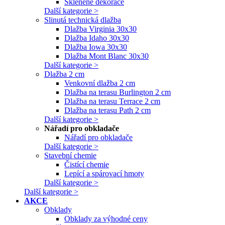
Skleněné dekorace
Další kategorie >
Slinutá technická dlažba
Dlažba Virginia 30x30
Dlažba Idaho 30x30
Dlažba Iowa 30x30
Dlažba Mont Blanc 30x30
Další kategorie >
Dlažba 2 cm
Venkovní dlažba 2 cm
Dlažba na terasu Burlington 2 cm
Dlažba na terasu Terrace 2 cm
Dlažba na terasu Path 2 cm
Další kategorie >
Nářadí pro obkladače
Nářadí pro obkladače
Další kategorie >
Stavební chemie
Čistící chemie
Lepící a spárovací hmoty
Další kategorie >
Další kategorie >
AKCE
Obklady
Obklady za výhodné ceny