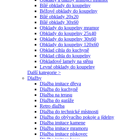
Bílé obklady do koupelny
Béžové obklady do koupelny
Bílé obklady 20x20
Bílé obklady 30x60
Obklady do koupelny mramor
Obklady do koupelny 25x40
Obklady do koupelny 30x60
Obklady do koupelny 120x60
Obklad cihla do kuchyně
Obklad cihla do koupelny
Obkladové lamely na stěnu
Levné obklady do koupelny
Další kategorie >
Dlažby
Dlažba imitace dřeva
Dlažba do kuchyně
Dlažba na terasu
Dlažba do garáže
Retro dlažba
Dlažba do technické místnosti
Dlažba do obývacího pokoje a jídelny
Dlažba imitace kamene
Dlažba imitace mramoru
Dlažba imitace pískovec