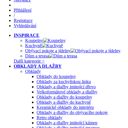
Přihlášení
/
Registrace
Vyhledávání
INSPIRACE
Koupelny
Kuchyně
Obývací pokoje a jídelny
Dům a terasa
Další kategorie >
OBKLADY A DLAŽBY
Obklady
Obklady do koupelny
Obklady za kuchyňskou linku
Obklady a dlažby imitující dřevo
Velkoformátové obklady a dlažby
Obklady a dlažby do koupelny
Obklady a dlažby do kuchyně
Keramické obklady do interiéru
Obklady a dlažby do obývacího pokoje
Retro obklady
Obklady a dlažby imitující kámen
Obklady a dlažby imitující mramor