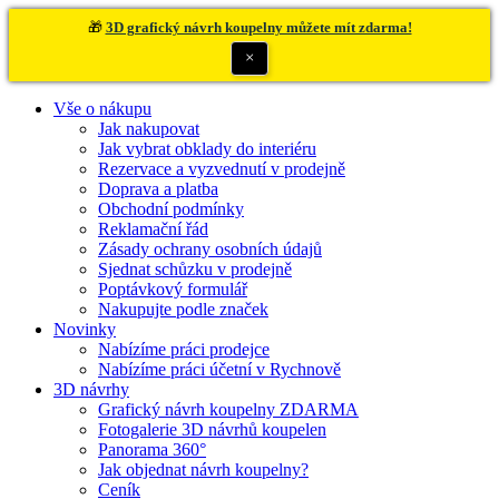
🎁
3D grafický návrh koupelny můžete mít zdarma!
×
Vše o nákupu
Jak nakupovat
Jak vybrat obklady do interiéru
Rezervace a vyzvednutí v prodejně
Doprava a platba
Obchodní podmínky
Reklamační řád
Zásady ochrany osobních údajů
Sjednat schůzku v prodejně
Poptávkový formulář
Nakupujte podle značek
Novinky
Nabízíme práci prodejce
Nabízíme práci účetní v Rychnově
3D návrhy
Grafický návrh koupelny ZDARMA
Fotogalerie 3D návrhů koupelen
Panorama 360°
Jak objednat návrh koupelny?
Ceník