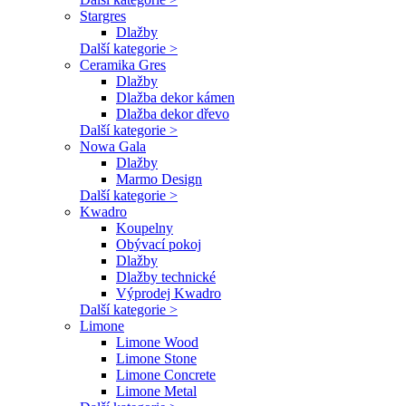
Stargres
Dlažby
Další kategorie >
Ceramika Gres
Dlažby
Dlažba dekor kámen
Dlažba dekor dřevo
Další kategorie >
Nowa Gala
Dlažby
Marmo Design
Další kategorie >
Kwadro
Koupelny
Obývací pokoj
Dlažby
Dlažby technické
Výprodej Kwadro
Další kategorie >
Limone
Limone Wood
Limone Stone
Limone Concrete
Limone Metal