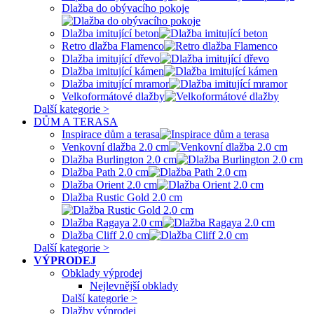
Dlažba do obývacího pokoje
Dlažba imitující beton
Retro dlažba Flamenco
Dlažba imitující dřevo
Dlažba imitující kámen
Dlažba imitující mramor
Velkoformátové dlažby
Další kategorie >
DŮM A TERASA
Inspirace dům a terasa
Venkovní dlažba 2.0 cm
Dlažba Burlington 2.0 cm
Dlažba Path 2.0 cm
Dlažba Orient 2.0 cm
Dlažba Rustic Gold 2.0 cm
Dlažba Ragaya 2.0 cm
Dlažba Cliff 2.0 cm
Další kategorie >
VÝPRODEJ
Obklady výprodej
Nejlevnější obklady
Další kategorie >
Dlažby výprodej