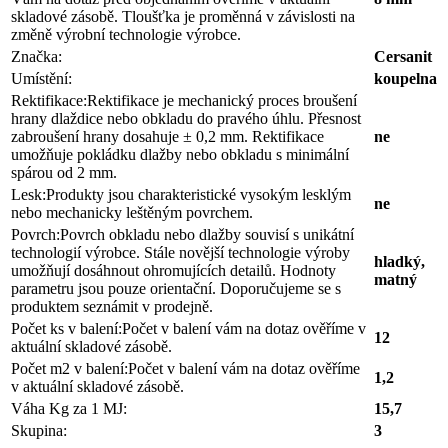
skladové zásobě. Tloušťka je proměnná v závislosti na
změně výrobní technologie výrobce.
Značka:
Cersanit
Umístění:
koupelna
Rektifikace:
Rektifikace je mechanický proces broušení
hrany dlaždice nebo obkladu do pravého úhlu. Přesnost
zabroušení hrany dosahuje ± 0,2 mm. Rektifikace
ne
umožňuje pokládku dlažby nebo obkladu s minimální
spárou od 2 mm.
Lesk:
Produkty jsou charakteristické vysokým lesklým
ne
nebo mechanicky leštěným povrchem.
Povrch:
Povrch obkladu nebo dlažby souvisí s unikátní
technologií výrobce. Stále novější technologie výroby
hladký,
umožňují dosáhnout ohromujících detailů. Hodnoty
matný
parametru jsou pouze orientační. Doporučujeme se s
produktem seznámit v prodejně.
Počet ks v balení:
Počet v balení vám na dotaz ověříme v
12
aktuální skladové zásobě.
Počet m2 v balení:
Počet v balení vám na dotaz ověříme
1,2
v aktuální skladové zásobě.
Váha Kg za 1 MJ:
15,7
Skupina:
3