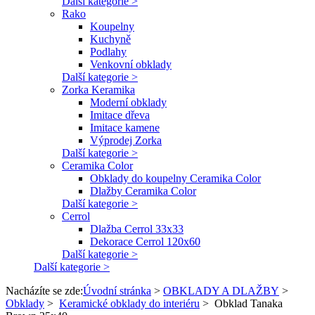
Další kategorie >
Rako
Koupelny
Kuchyně
Podlahy
Venkovní obklady
Další kategorie >
Zorka Keramika
Moderní obklady
Imitace dřeva
Imitace kamene
Výprodej Zorka
Další kategorie >
Ceramika Color
Obklady do koupelny Ceramika Color
Dlažby Ceramika Color
Další kategorie >
Cerrol
Dlažba Cerrol 33x33
Dekorace Cerrol 120x60
Další kategorie >
Další kategorie >
Nacházíte se zde:
Úvodní stránka
>
OBKLADY A DLAŽBY
>
Obklady
>
Keramické obklady do interiéru
>
Obklad Tanaka