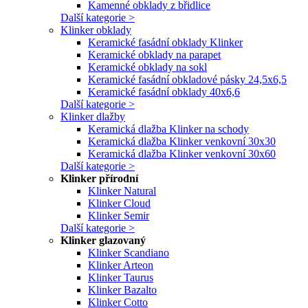
Kamenné obklady z břidlice
Další kategorie >
Klinker obklady
Keramické fasádní obklady Klinker
Keramické obklady na parapet
Keramické obklady na sokl
Keramické fasádní obkladové pásky 24,5x6,5
Keramické fasádní obklady 40x6,6
Další kategorie >
Klinker dlažby
Keramická dlažba Klinker na schody
Keramická dlažba Klinker venkovní 30x30
Keramická dlažba Klinker venkovní 30x60
Další kategorie >
Klinker přírodní
Klinker Natural
Klinker Cloud
Klinker Semir
Další kategorie >
Klinker glazovaný
Klinker Scandiano
Klinker Arteon
Klinker Taurus
Klinker Bazalto
Klinker Cotto