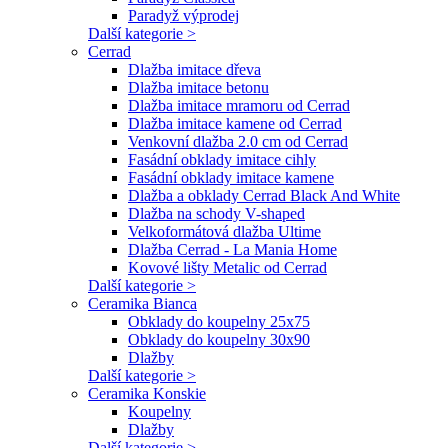
Paradyž výprodej
Další kategorie >
Cerrad
Dlažba imitace dřeva
Dlažba imitace betonu
Dlažba imitace mramoru od Cerrad
Dlažba imitace kamene od Cerrad
Venkovní dlažba 2.0 cm od Cerrad
Fasádní obklady imitace cihly
Fasádní obklady imitace kamene
Dlažba a obklady Cerrad Black And White
Dlažba na schody V-shaped
Velkoformátová dlažba Ultime
Dlažba Cerrad - La Mania Home
Kovové lišty Metalic od Cerrad
Další kategorie >
Ceramika Bianca
Obklady do koupelny 25x75
Obklady do koupelny 30x90
Dlažby
Další kategorie >
Ceramika Konskie
Koupelny
Dlažby
Další kategorie >