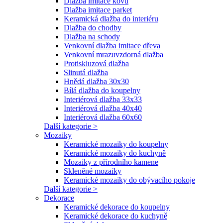
Dlažba imitace kovu
Dlažba imitace parket
Keramická dlažba do interiéru
Dlažba do chodby
Dlažba na schody
Venkovní dlažba imitace dřeva
Venkovní mrazuvzdorná dlažba
Protiskluzová dlažba
Slinutá dlažba
Hnědá dlažba 30x30
Bílá dlažba do koupelny
Interiérová dlažba 33x33
Interiérová dlažba 40x40
Interiérová dlažba 60x60
Další kategorie >
Mozaiky
Keramické mozaiky do koupelny
Keramické mozaiky do kuchyně
Mozaiky z přírodního kamene
Skleněné mozaiky
Keramické mozaiky do obývacího pokoje
Další kategorie >
Dekorace
Keramické dekorace do koupelny
Keramické dekorace do kuchyně